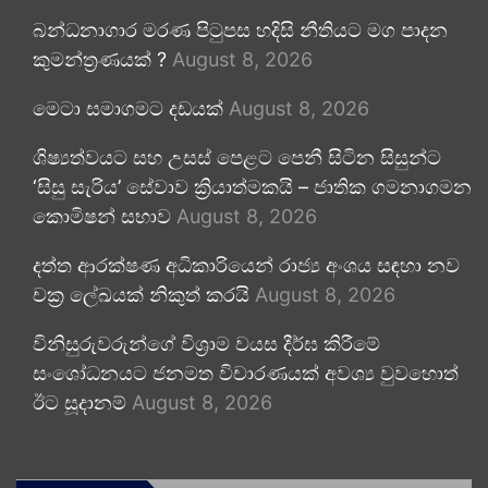
බන්ධනාගාර මරණ පිටුපස හදිසි නීතියට මග පාදන
කුමන්ත්‍රණයක් ?
August 8, 2026
මෙටා සමාගමට දඩයක්
August 8, 2026
ශිෂ්‍යත්වයට සහ උසස් පෙළට පෙනී සිටින සිසුන්ට
‘සිසු සැරිය’ සේවාව ක්‍රියාත්මකයි – ජාතික ගමනාගමන
කොමිෂන් සභාව
August 8, 2026
දත්ත ආරක්ෂණ අධිකාරියෙන් රාජ්‍ය අංශය සඳහා නව
චක්‍ර ලේඛයක් නිකුත් කරයි
August 8, 2026
විනිසුරුවරුන්ගේ විශ්‍රාම වයස දීර්ඝ කිරීමේ
සංශෝධනයට ජනමත විචාරණයක් අවශ්‍ය වුවහොත්
ඊට සූදානම්
August 8, 2026