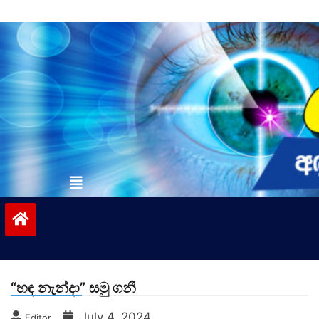
Skip
to
content
vinivida.lk
“හඳ නැන්දා” සමු ගනී
July 4, 2024
Editor