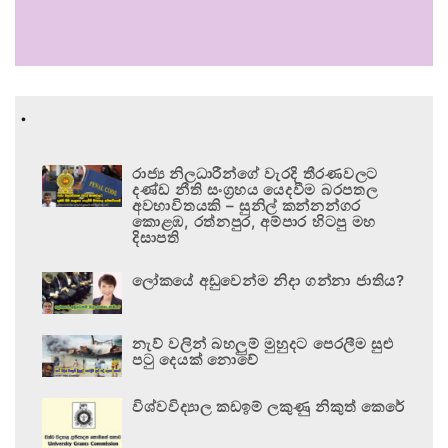
.
රාජ්‍ය නිලධාරීන්ගේ වැරදි තීරණවලට
දණ්ඩ නීති සංග්‍රහය යෙදවීම බරපතල
අවභාවිතයකි – සුනිල් කන්නන්ගර
කොළඹ, රත්නපුර, අම්පාර හිටපු මහ
දිසාපති
ලෝකයේ අඩුවෙන්ම නිදා ගන්නා ජාතිය?
නැව් වලින් බහලුම් මුහුදට පෙරලීම සුළු
පටු දෙයක් නොවේ
විශ්වවිද්‍යාල කඩඉම් ලකුණු නිකුත් කෙරේ