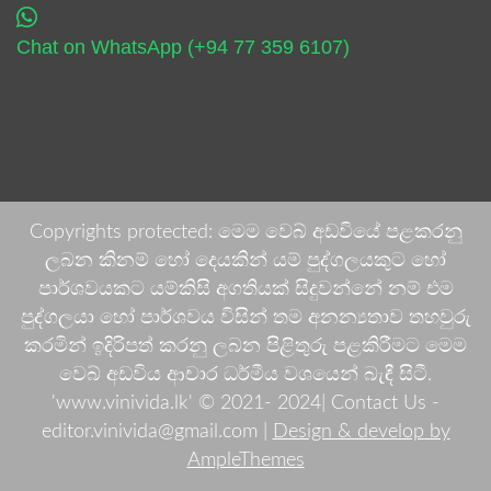
Chat on WhatsApp (+94 77 359 6107)
Copyrights protected: මෙම වෙබ් අඩවියේ පළකරනු
ලබන කිනම් හෝ දෙයකින් යම් පුද්ගලයකුට හෝ
පාර්ශවයකට යම්කිසි අගතියක් සිදුවන්නේ නම් එම
පුද්ගලයා හෝ පාර්ශවය විසින් තම අනන්‍යතාව තහවුරු
කරමින් ඉදිරිපත් කරනු ලබන පිළිතුරු පළකිරීමට මෙම
වෙබ් අඩවිය ආචාර ධර්මීය වශයෙන් බැඳී සිටී.
'www.vinivida.lk' © 2021- 2024| Contact Us -
editor.vinivida@gmail.com |
Design & develop by
AmpleThemes