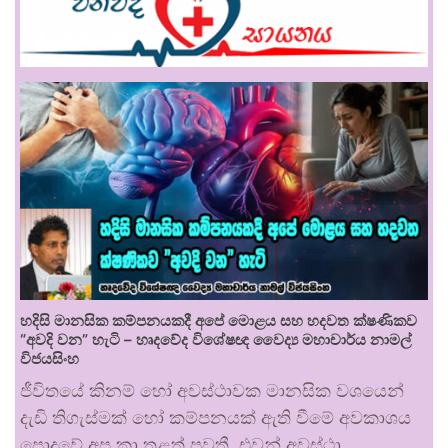
හදිසි මානසික කම්පනයකදී අපේ මොළය සහ හදවත ක්ෂණිකව
“අවදි වන” හැටි – හෘදවේද විශේෂඥ වෛද්‍ය මහාචාර්ය නාමල්
විජයසිංහ
ජීවිතයේ කිනම් හෝ අවස්ථාවක මානසික වශයෙන්
දැඩි තිගැස්මක් හෝ කම්පනයක් ඇති වීමේ අවකාශය
පොදුවේ අප කා තුළත් පවතී. එවන් අවස්ථා