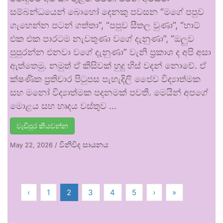
සම්බන්ධයෙන් බොහෝ දෙනකු පවසන “මගේ පපුව
ගැහෙන්න පටන් ගත්තා”, “පපුව සීතල වුණා”, “හාට්
එක එක පාරටම නැවතුණා වගේ දැනුණා”, “ඔලුව
පුපුරන්න එනවා වගේ දැනුණා” වැනි ප්‍රකාශ ද අපි අසා
ඇත්තෙමු. නමුත් ඒ කිසිවක් හුදු හිස් වදන් නොවේ. ඒ
ක්ෂණික ප්‍රතිචාර පිටුපස පැහැදිලි ජෛව විද්‍යාත්මක
සහ මනෝ විද්‍යාත්මක පදනමක් පවතී. මෙයින් අපගේ
මොළය සහ හෘදය වස්තුව …
වැඩිපුර කියවන්න
විනිවිද සායනය
May 22, 2026
/
‹
1
2
3
4
5
›
»