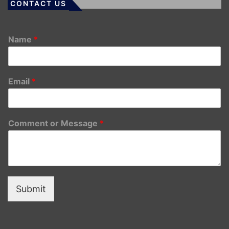
CONTACT US
Name
*
Email
*
Comment or Message
*
Submit