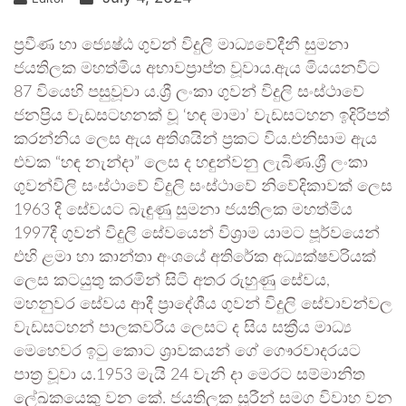
ප්‍රවීණ හා ජ්‍යෙෂ්ඨ ගුවන් විදුලි මාධ්‍යවේදීනී සුමනා
ජයතිලක මහත්මිය අභාවප්‍රාප්ත වූවාය.ඇය මියයනවිට
87 වියෙහි පසුවූවා ය.ශ්‍රී ලංකා ගුවන් විදුලි සංස්ථාවේ
ජනප්‍රිය වැඩසටහනක් වූ ‘හඳ මාමා’ වැඩසටහන ඉදිරිපත්
කරන්නිය ලෙස ඇය අතිශයින් ප්‍රකට විය.එනිසාම ඇය
එවක “හඳ නැන්දා” ලෙස ද හඳුන්වනු ලැබිණ.ශ්‍රී ලංකා
ගුවන්විලි සංස්ථාවේ විදුලි සංස්ථාවේ නිවේදිකාවක් ලෙස
1963 දී සේවයට බැඳුණු සුමනා ජයතිලක මහත්මිය
1997දී ගුවන් විදුලි සේවයෙන් විශ්‍රාම යාමට පූර්වයෙන්
එහි ළමා හා කාන්තා අංශයේ අතිරේක අධ්‍යක්ෂවරියක්
ලෙස කටයුතු කරමින් සිටි අතර රුහුණු සේවය,
මහනුවර සේවය ආදී ප්‍රාදේශීය ගුවන් විදුලි සේවාවන්වල
වැඩසටහන් පාලකවරිය ලෙසට ද සිය සක්‍රීය මාධ්‍ය
මෙහෙවර ඉටු කොට ශ්‍රාවකයන් ගේ ගෞරවාදරයට
පාත්‍ර වූවා ය.1953 මැයි 24 වැනි දා මෙරට සම්මානිත
ලේඛකයෙකු වන කේ. ජයතිලක සූරීන් සමග විවාහ වන