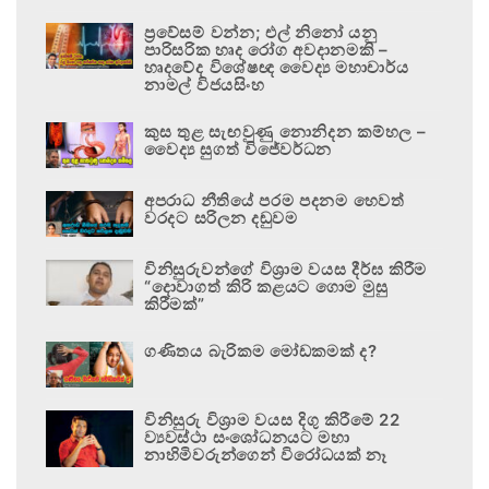
ප්‍රවේසම් වන්න; එල් නිනෝ යනු
පාරිසරික හෘද රෝග අවදානමකි –
හෘදවේද විශේෂඥ වෛද්‍ය මහාචාර්ය
නාමල් විජයසිංහ
කුස තුළ සැඟවුණු නොනිදන කම්හල –
වෛද්‍ය සුගත් විජේවර්ධන
අපරාධ නීතියේ පරම පදනම හෙවත්
වරදට සරිලන දඬුවම
විනිසුරුවන්ගේ විශ්‍රාම වයස දීර්ඝ කිරීම
“දොවාගත් කිරි කළයට ගොම මුසු
කිරීමක්”
ගණිතය බැරිකම මෝඩකමක් ද?
විනිසුරු විශ්‍රාම වයස දිගු කිරීමේ 22
ව්‍යවස්ථා සංශෝධනයට මහා
නාහිමිවරුන්ගෙන් විරෝධයක් නෑ