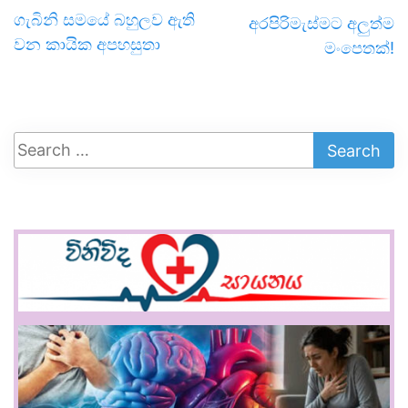
ගැබිනි සමයේ බහුලව ඇති
අරපිරිමැස්මට අලුත්ම
වන කායික අපහසුතා
මංපෙතක්!