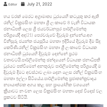
July 21, 2022
Editor
හය වරක් මෙරට අග්‍රාමාත්‍ය ධුරයෙහි කටයුතු කර ඇති
රනිල් වික්‍රමසිංහ මහතා ශ්‍රී ලංකාවේ 8 වැනි විධායක
ජනාධිපති ලෙස ශ්‍රී ජයවර්ධනපුර පාර්ලිමේන්තු
පරිශ්‍රයේදී අද(21) පෙරවරුවේ දිවුරුම් දුන්නේය.අග
විනිසුරු ජයන්ත ජයසූරිය මහතා ඉදිරියේ දිවුරුම් දීම සිදු
කෙරිණි.රනිල් වික්‍රමසිංහ මහතා ශ්‍රී ලංකාවේ විධායක
ජනාධිපති ධුරයෙහි දිවුරුම් දෙන්නේ ප්‍රථම
වතාවටයි.පාර්ලිමේන්තු ඡන්දයෙන් විධායක ජනාධිපති
ධුරයට පත්වීමෙන් අනතුරුව පාර්ලිමේන්තු පරිශ්‍රයේදී ම
දිවුරුම් දීමට අවස්ථාව ලබා දෙන ලෙස රනිල් වික්‍රමසිංහ
මහතා ඉල්ලා සිටියේය.පාර්ලිමේන්තු ප්‍රජාතන්ත්‍රවාදය
න්‍යායාත්මක අගය කළ සහ ප්‍රායෝගික වශයෙන්
ක්‍රියාවට නංවන ලෙස වික්‍රමසිංහ මහතා දෙස් විදෙස් වල
ප්‍රකටව සිටියි.