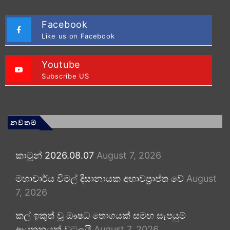
Facebook
Like us on Facebook
Youtube
Subscribe US
නවතම
කාටූන් 2026.08.07
August 7, 2026
මහාචාර්ය විමල් දිසානායක අභාවප්‍රාප්ත වේ
August
7, 2026
කල් ඉකුත් වූ ඖෂධ තොගයක් සමඟ සැපයුම්
ආයතනයක් වටලයි
August 7, 2026