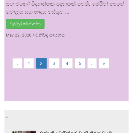
සහ මනෝ විද්‍යාත්මක පදනමක් පවතී. මෙයින් අපගේ
මොළය සහ හෘදය වස්තුව …
වැඩිපුර කියවන්න
විනිවිද සායනය
May 22, 2026
/
‹
1
2
3
4
5
›
»
.