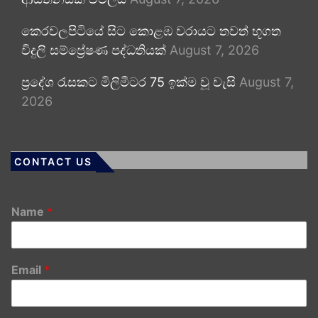
කෙරවලපිටියේ සිට කොළඹ වරායට තවත් භූගත
විදුලි සම්ප්‍රේෂණ පද්ධතියක්
August 7, 2026
ප්‍රදේශ රැසකට මිලිමීටර 75 ඉක්ම වූ වැසි
August 7,
2026
CONTACT US
Name
*
Email
*