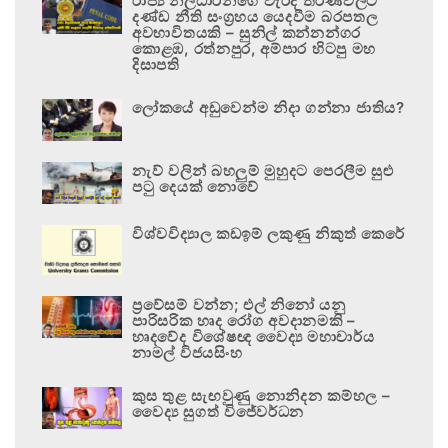
රාජ්‍ය නිලධාරීන්ගේ වැරදි තීරණවලට
දණ්ඩ නීති සංග්‍රහය යෙදවීම බරපතල
අවභාවිතයකි – සුනිල් කන්නන්ගර
කොළඹ, රත්නපුර, අම්පාර හිටපු මහ
දිසාපති
ලෝකයේ අඩුවෙන්ම නිදා ගන්නා ජාතිය?
නැව් වලින් බහලුම් මුහුදට පෙරලීම සුළු
පටු දෙයක් නොවේ
විශ්වවිද්‍යාල කඩඉම් ලකුණු නිකුත් කෙරේ
ප්‍රවේසම් වන්න; එල් නිනෝ යනු
පාරිසරික හෘද රෝග අවදානමකි –
හෘදවේද විශේෂඥ වෛද්‍ය මහාචාර්ය
නාමල් විජයසිංහ
කුස තුළ සැඟවුණු නොනිදන කම්හල –
වෛද්‍ය සුගත් විජේවර්ධන