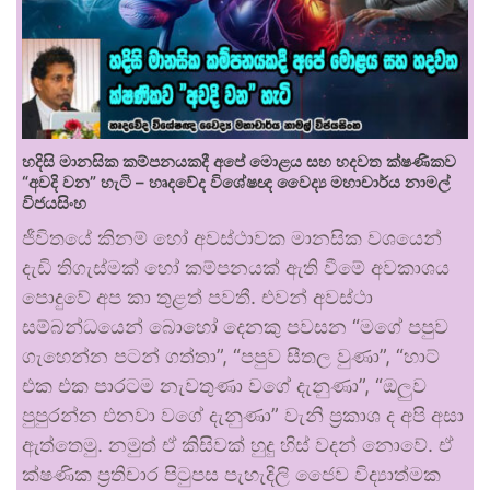
හදිසි මානසික කම්පනයකදී අපේ මොළය සහ හදවත ක්ෂණිකව
“අවදි වන” හැටි – හෘදවේද විශේෂඥ වෛද්‍ය මහාචාර්ය නාමල්
විජයසිංහ
ජීවිතයේ කිනම් හෝ අවස්ථාවක මානසික වශයෙන්
දැඩි තිගැස්මක් හෝ කම්පනයක් ඇති වීමේ අවකාශය
පොදුවේ අප කා තුළත් පවතී. එවන් අවස්ථා
සම්බන්ධයෙන් බොහෝ දෙනකු පවසන “මගේ පපුව
ගැහෙන්න පටන් ගත්තා”, “පපුව සීතල වුණා”, “හාට්
එක එක පාරටම නැවතුණා වගේ දැනුණා”, “ඔලුව
පුපුරන්න එනවා වගේ දැනුණා” වැනි ප්‍රකාශ ද අපි අසා
ඇත්තෙමු. නමුත් ඒ කිසිවක් හුදු හිස් වදන් නොවේ. ඒ
ක්ෂණික ප්‍රතිචාර පිටුපස පැහැදිලි ජෛව විද්‍යාත්මක