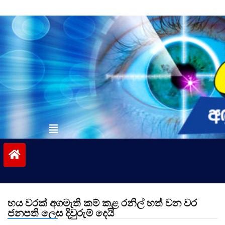
Skip
to
content
vinivida.lk
හය වරක් අගමැති කම් කළ රනිල් හත් වන වර
ජනපති ලෙස දිවුරුම් දෙයි