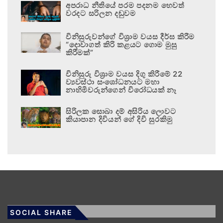
අපරාධ නීතියේ පරම පදනම හෙවත්
වරදට සරිලන දඬුවම
විනිසුරුවන්ගේ විශ්‍රාම වයස දීර්ඝ කිරීම
“දොවාගත් කිරි කළයට ගොම මුසු
කිරීමක්”
විනිසුරු විශ්‍රාම වයස දිගු කිරීමේ 22
ව්‍යවස්ථා සංශෝධනයට මහා
නාහිමිවරුන්ගෙන් විරෝධයක් නෑ
සිරිලක සොබා දම් අසිරිය ලොවට
කියාපාන දිවියන් ගේ දිවි සුරකිමු
SOCIAL SHARE