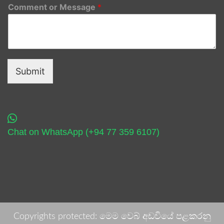
Comment or Message
*
Submit
Chat on WhatsApp (+94 77 359 6107)
Copyrights protected: මෙම වෙබ් අඩවියේ පළකරනු