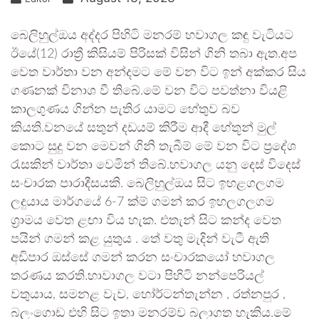
බෙලිහුල්ඔය අද්දර පිහිටි මනරම් හවාගල කඳු වැටියට
ඊයේ(12) රාත්‍රී කිසියම් පිරිසක් විසින් ගිනි තබා ඇත.අප
වෙත වාර්තා වන අන්දමට මේ වන විට ඉන් අක්කර සිය
ගණනක් විනාශ වී තිබේ.මේ වන විට පවත්නා වියළි
කාලගුණය ගින්න පැතිර යාමට හේතුව බව
කියති.වනයේ සතුන් දඩයම් කිරීම ආදී හේතූන් මුල්
කොට සුදු වන මෙවන් ගිනි තැබීම් මේ වන විට ප්‍රදේශ
රැසකින් වාර්තා වෙමින් තිබේ.හවාගල යනු දෙස් විදෙස්
සංචාරක පාරාදීසයකි. බෙලිහුල්ඔය සිට ඉහළගලගම
ලදුයාය මාර්ගයේ 6-7 ක්ම් ගමන් කර ඉහලගලගම
ග්‍රාමය වෙත ළඟා විය හැක. එතැන් සිට කන්ද වෙත
පයින් ගමන් කළ යුතුය . තේ වතු මැදින් වැටී ඇති
අඩිපාර ඔස්සේ ගමන් කරන සංචාරකයෝ හවාගල
තරණය කරති.හාවාගල වටා පිහිටි නන්පෙරියල්
වතුයාය, සමනළ වැව, හෝර්ටන්තැන්න , රත්නපුර ,
බලංගොඩ එහි සිට ඉතා මනරම්ව බලාගත හැකිය.මේ