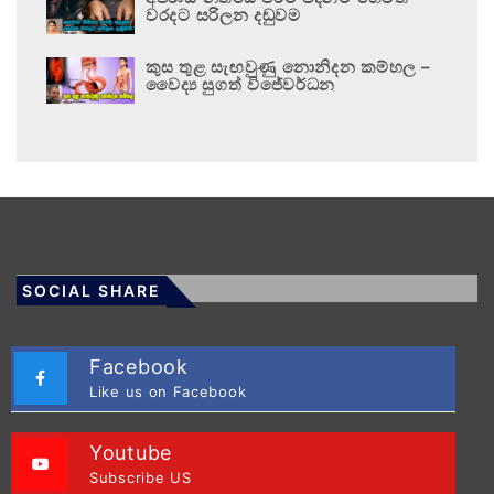
වරදට සරිලන දඬුවම
කුස තුළ සැඟවුණු නොනිදන කම්හල –
වෛද්‍ය සුගත් විජේවර්ධන
SOCIAL SHARE
Facebook
Like us on Facebook
Youtube
Subscribe US