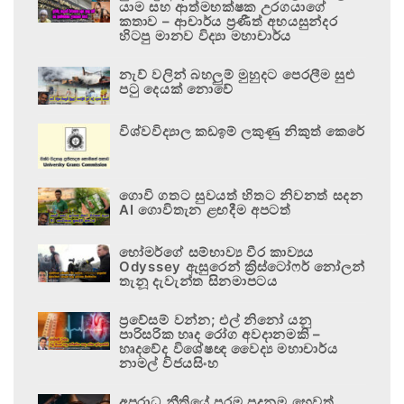
යාම සහ ආත්මභක්ෂක උරගයාගේ
කතාව – ආචාර්ය ප්‍රණීත් අභයසුන්දර
හිටපු මානව විද්‍යා මහාචාර්ය
නැව් වලින් බහලුම් මුහුදට පෙරලීම සුළු
පටු දෙයක් නොවේ
විශ්වවිද්‍යාල කඩඉම් ලකුණු නිකුත් කෙරේ
ගොවි ගතට සුවයත් හිතට නිවනත් සදන
AI ගොවිතැන ළඟදීම අපටත්
හෝමර්ගේ සම්භාව්‍ය වීර කාව්‍යය
Odyssey ඇසුරෙන් ක්‍රිස්ටෝෆර් නෝලන්
තැනූ දැවැන්ත සිනමාපටය
ප්‍රවේසම් වන්න; එල් නිනෝ යනු
පාරිසරික හෘද රෝග අවදානමකි –
හෘදවේද විශේෂඥ වෛද්‍ය මහාචාර්ය
නාමල් විජයසිංහ
අපරාධ නීතියේ පරම පදනම හෙවත්