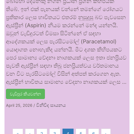
බොහෝ දෙනෙකු නගන ප්‍රධාන ප්‍රශ්න කිහිපයක්
තිබේ. ඉන් එක් පැනයක් වන්නේ තමන්ගේ රෝගයට
ප්‍රතිකාර ලෙස භාවිතයට එතරම් නුසුදුසු බව පැවසෙන
ඇස්ප්‍රීන් (Aspirin) නියම කරන්නේ මන්ද යන්නයි.
ඔවුන් වැඩිදුරටත් විමසා සිටින්නේ ඒ සඳහා
ආදේශකයක් ලෙස පැරසිටමෝල් (Paracetamol)
යොදාගත නොහැකිද යන්නයි. මීට දශක කිහිපයකට
පෙර සාමාන්‍ය වේදනා නාශකයක් ලෙස ඉතා ජනප්‍රියව
පැවති ඇස්ප්‍රීන් සඳහා තිබූ ජනප්‍රියත්වය වර්තමානය
වන විට පැරසිටමෝල් විසින් අත්පත් කරගෙන ඇත.
ඇස්ප්‍රීන් භාවිතය සාමාන්‍ය වේදනා නාශකයක් ලෙස …
වැඩිපුර කියවන්න
විනිවිද සායනය
April 25, 2026
/
«
‹
2
3
4
5
6
›