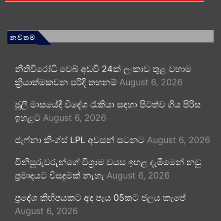
නවතම
නීතිවිරෝධී වෙබ් අඩවි 24ක් ලංකාව තුළ වහාම
ක්‍රියාත්මකවන පරිදි තහනම්
August 6, 2026
ජූලි මාසයේදී විදේශ රැකියා සඳහා පිටත්ව ගිය පිරිස
ඉහළට
August 6, 2026
ජැෆ්නා කිංග්ස් LPL අවසන් සටනට
August 6, 2026
විනිසුරුවරුන්ගේ විශ්‍රාම වයස ඉහළ දැමීමෙන් නඩු
ප්‍රමාදයට විසඳුමක් නැහැ
August 6, 2026
ප්‍රදේශ කිහිපයකට අද පැය 05කට ජලය කැපේ
August 6, 2026