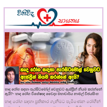
හෘද රෝග සඳහා පැරසිටමෝල් වෙනුවට ඇස්ප්‍රීන් නියම කරන්නේ
ඇයි?- හෘද රෝග විශේෂඥ වෛද්‍ය මහාචාර්ය නාමල් විජයසිංහ
හෘද රෝග සඳහා ප්‍රතිකාර ගැනීමට පැමිණෙන රෝගීන්