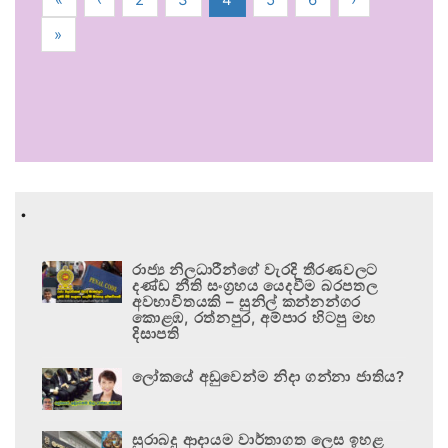
»
.
රාජ්‍ය නිලධාරීන්ගේ වැරදි තීරණවලට
දණ්ඩ නීති සංග්‍රහය යෙදවීම බරපතල
අවභාවිතයකි – සුනිල් කන්නන්ගර
කොළඹ, රත්නපුර, අම්පාර හිටපු මහ
දිසාපති
ලෝකයේ අඩුවෙන්ම නිදා ගන්නා ජාතිය?
සුරාබදු ආදායම වාර්තාගත ලෙස ඉහළ