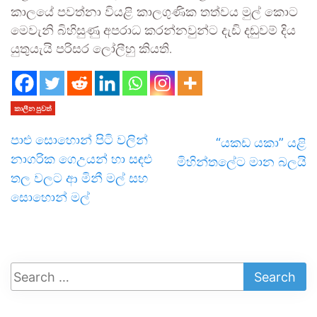
කාලයේ පවත්නා වි‍යළි කාලගුණික තත්වය මුල් කොට
මෙවැනි බිහිසුණු අපරාධ කරන්නවුන්ට දැඩි දඬුවම් දිය
යුතුයැයි පරිසර ලෝලීහු කියති.
කාලීන පුවත්
පාළු සොහොන් පිටි වලින්
“යකඩ යකා” යළි
නාගරික ගෙඋයන් හා සඳළු
මිහින්තලේට මාන බලයි
තල වලට ආ මිනී මල් සහ
සොහොන් මල්