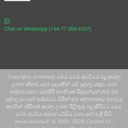
Chat on WhatsApp (+94 77 359 6107)
Copyrights protected: මෙම වෙබ් අඩවියේ පළකරනු
ලබන කිනම් හෝ දෙයකින් යම් පුද්ගලයකුට හෝ
පාර්ශවයකට යම්කිසි අගතියක් සිදුවන්නේ නම් එම
පුද්ගලයා හෝ පාර්ශවය විසින් තම අනන්‍යතාව තහවුරු
කරමින් ඉදිරිපත් කරනු ලබන පිළිතුරු පළකිරීමට මෙම
වෙබ් අඩවිය ආචාර ධර්මීය වශයෙන් බැඳී සිටී.
'www.vinivida.lk' © 2021- 2024| Contact Us -