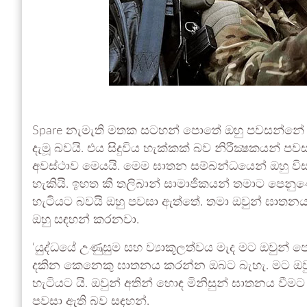
Spare නැමැති මතක සටහන් පොතේ ඔහු පවසන්නේ යු
දැමූ බවයි. එය සිදුවිය හැක්කක් බව නිරීක්‍ෂකයන් 
අවස්ථාව මෙයයි. මෙම ඝාතන සම්බන්ධයෙන් ඔහු වි
හැකියි. ඉහත කී තලිබාන් සාමාජිකයන් තමාට පෙනුණ
හැටියට බවයි ඔහු පවසා ඇත්තේ. තමා ඔවුන් ඝාත
ඔහු සඳහන් කරනවා.
‘යුද්ධයේ උණුසුම සහ ව්‍යාකූලත්වය මැද මට ඔවුන් 
දකින කෙනෙකු ඝාතනය කරන්න ඔබට බැහැ. මට ඔවුන්
හැටියට යි. ඔවුන් අතින් හොඳ මිනිසුන් ඝාතනය වීමට ප
පවසා ඇති බව සඳහන්.