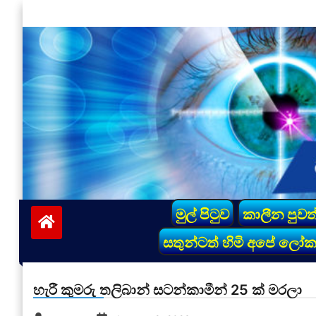
Skip
to
content
vinivida.lk
මුල් පිටුව
කාලීන පුවත
සතුන්ටත් හිමි අපේ ලෝ
හැරී කුමරු තලිබාන් සටන්කාමීන් 25 ක් මරලා