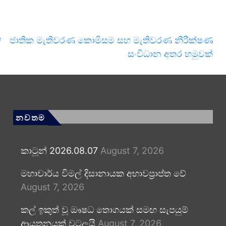
ක
ජාතික මැතිවරණ කොමිසම සහ මැතිවරණ නිරීක්ෂණ
සංවිධාන අතර හමුවක්
නවතම
කාටූන් 2026.08.07
August 7, 2026
මහාචාර්ය විමල් දිසානායක අභාවප්‍රාප්ත වේ
August 7, 2026
කල් ඉකුත් වූ ඖෂධ තොගයක් සමඟ සැපයුම්
ආයතනයක් වටලයි
August 7, 2026