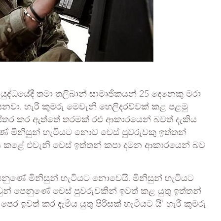
ද්ධයේදී තමා තලිබාන් සාමාජිකයන් 25 දෙනෙකු මරා
පවසනවා. හැරී කුමරු මෙවැනි හෙලිදරව්වක් කළ පළමු
ස්තර කර ඇත්තේ තරමක් රළු ආකාරයෙන් බවත් දැකිය
ේ මිනිසුන් හැටියට නොව චෙස් පුවරුවකු ඉත්තන්
නය කළේ එවැනි චෙස් ඉත්තන් කපා දමන ආකාරයෙන් බව
පෙනුණේ මිනිසුන් හැටියට නොවෙයි. මිනිසුන් හැටියට
 පෙනුණේ චෙස් පුවරුවකින් ඉවත් කළ යුතු ඉත්තන්
ෙර ඉවත් කර දැමිය යුතු පිරිසක් හැටියට යි’ හැරී කුමරු