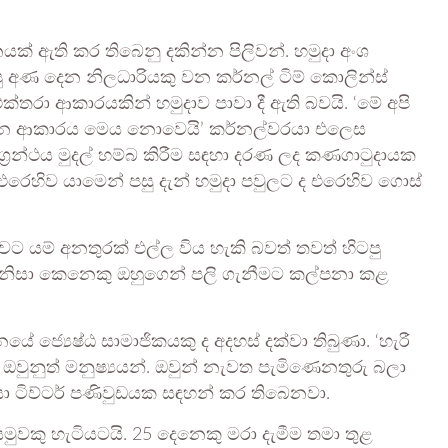
ක් ඇති කර තිබෙනු දකින්න පිලිවන්. හමුදා අංශ
ු අණ දෙන නිලධාරියකු වන කර්නල් ටිම් කොලින්ස්
්තරා ආකාරයකින් හමුදාව පාවා දී ඇති බවයි. ‘මේ අපි
ිතන ආකාරය මෙය නොවෙයි’ කර්නල්වරයා එලෙස
්‍රන්ථය මුදල් හම්බ කිරීම සඳහා දරණ ලද කණගාටුදායක
එරෙහිව යාමෙන් පසු දැන් හමුදා පවුලට ද එරෙහිව ගොස්
ාවට යම් අනතුරක් එල්ල විය හැකි බවත් තවත් හිටපු
රකාශ නිසා කෙනෙකු ඔහුගෙන් පලි ගැනීමට කල්පනා කළ
ේ ජ්‍යෙෂ්ඨ සාමාජිකයකු ද අදහස් දක්වා තිබුණා. ‘හැරී
වුනුත් මනුෂ්‍යයන්. ඔවුන් නැවත පැමිණෙනතුරු බලා
යකයා ටිව්ටර් පණිවුඩයක සඳහන් කර තිබෙනවා.
මුවකු හැටියටයි. 25 දෙනෙකු මරා දැමීම තමා තුළ