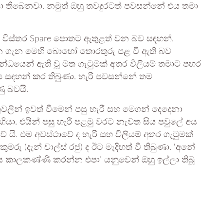
තිබෙනවා. නමුත් ඔහු තවදුරටත් පවසන්නේ එය තමා
ෝ විස්තර Spare පොතට ඇතුළත් වන බව සඳහන්.
‍රශ්න ගැන මෙහි බොහෝ තොරතුරු පළ වී ඇති බව
න්ධයෙන් ඇති වූ මත ගැටුමක් අතර විලියම් තමාට පහර
්‍ය සඳහන් කර තිබුණා. හැරී පවසන්නේ තම
 බවයි.
ලින් ඉවත් වීමෙන් පසු හැරී සහ මෙගන් දෙදෙනා
හා ගියා. එයින් පසු හැරී පළමු වරට නැවත සිය පවුලේ අය
ේ යි. එම අවස්ථාවේ ද හැරී සහ විලියම් අතර ගැටුමක්
ුමරු (දැන් චාල්ස් රජු) ද ඊට මැදිහත් වී තිබුණා. ‘අනේ
කාලකණ්ණි කරන්න එපා’ යනුවෙන් ඔහු ඉල්ලා තිබූ