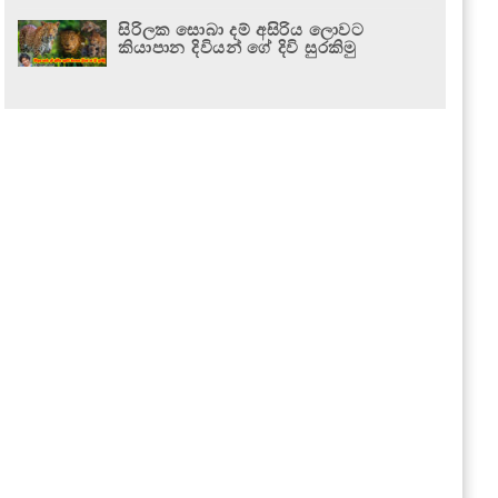
සිරිලක සොබා දම් අසිරිය ලොවට
කියාපාන දිවියන් ගේ දිවි සුරකිමු