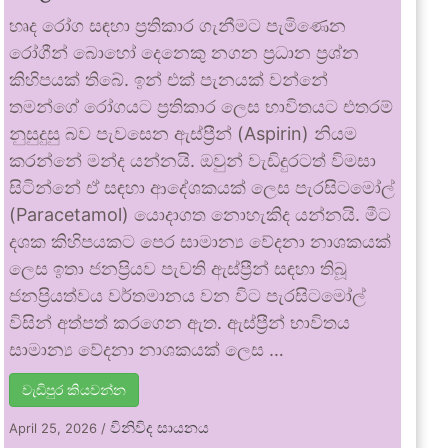
හෘද රෝග සඳහා ප්‍රතිකාර ගැනීමට පැමිණෙන
රෝගීන් බොහෝ දෙනෙකු නගන ප්‍රධාන ප්‍රශ්න
කිහිපයක් තිබේ. ඉන් එක් පැනයක් වන්නේ
තමන්ගේ රෝගයට ප්‍රතිකාර ලෙස භාවිතයට එතරම්
නුසුදුසු බව පැවසෙන ඇස්ප්‍රීන් (Aspirin) නියම
කරන්නේ මන්ද යන්නයි. ඔවුන් වැඩිදුරටත් විමසා
සිටින්නේ ඒ සඳහා ආදේශකයක් ලෙස පැරසිටමෝල්
(Paracetamol) යොදාගත නොහැකිද යන්නයි. මීට
දශක කිහිපයකට පෙර සාමාන්‍ය වේදනා නාශකයක්
ලෙස ඉතා ජනප්‍රියව පැවති ඇස්ප්‍රීන් සඳහා තිබූ
ජනප්‍රියත්වය වර්තමානය වන විට පැරසිටමෝල්
විසින් අත්පත් කරගෙන ඇත. ඇස්ප්‍රීන් භාවිතය
සාමාන්‍ය වේදනා නාශකයක් ලෙස …
වැඩිපුර කියවන්න
විනිවිද සායනය
April 25, 2026
/