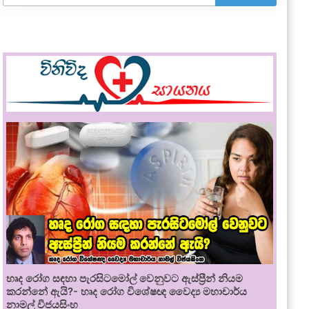
හෘද රෝග සඳහා පැරසිටමෝල් වෙනුවට ඇස්ප්‍රීන් නියම
කරන්නේ ඇයි?- හෘද රෝග විශේෂඥ වෛද්‍ය මහාචාර්ය
නාමල් විජයසිංහ