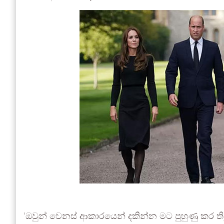
‘ඔවුන් වෙනස් ආකාරයෙන් දකින්න මට පුහුණු කර තිබුණ