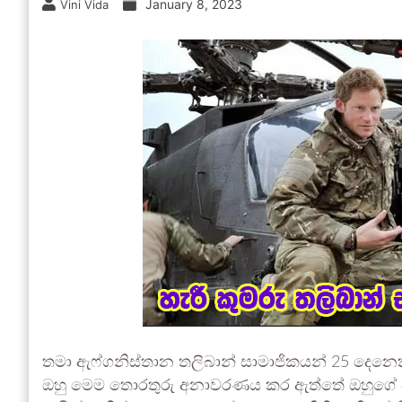
January 8, 2023
Vini Vida
තමා ඇෆ්ගනිස්තාන තලිබාන් සාමාජිකයන් 25 දෙනෙකු
ඔහු මෙම තොරතුරු අනාවරණය කර ඇත්තේ ඔහුගේ ජී