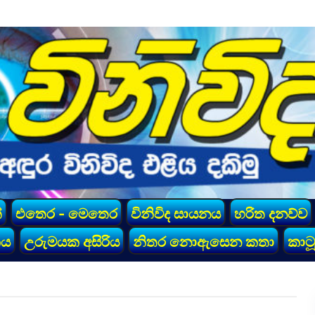
්
එතෙර - මෙතෙර
විනිවිද සායනය
හරිත දනව්ව
කය
උරුමයක අසිරිය
නිතර නොඇසෙන කතා
කාටූ