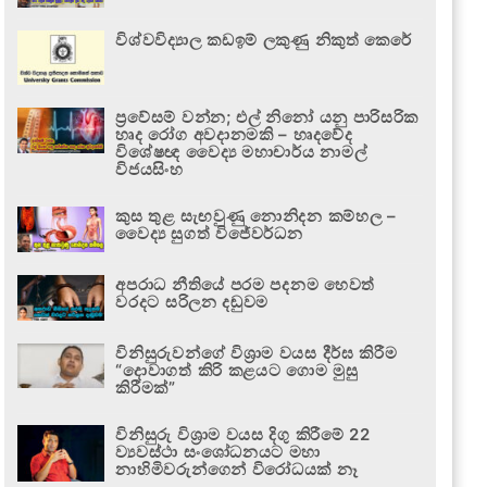
විශ්වවිද්‍යාල කඩඉම් ලකුණු නිකුත් කෙරේ
ප්‍රවේසම් වන්න; එල් නිනෝ යනු පාරිසරික
හෘද රෝග අවදානමකි – හෘදවේද
විශේෂඥ වෛද්‍ය මහාචාර්ය නාමල්
විජයසිංහ
කුස තුළ සැඟවුණු නොනිදන කම්හල –
වෛද්‍ය සුගත් විජේවර්ධන
අපරාධ නීතියේ පරම පදනම හෙවත්
වරදට සරිලන දඬුවම
විනිසුරුවන්ගේ විශ්‍රාම වයස දීර්ඝ කිරීම
“දොවාගත් කිරි කළයට ගොම මුසු
කිරීමක්”
විනිසුරු විශ්‍රාම වයස දිගු කිරීමේ 22
ව්‍යවස්ථා සංශෝධනයට මහා
නාහිමිවරුන්ගෙන් විරෝධයක් නෑ