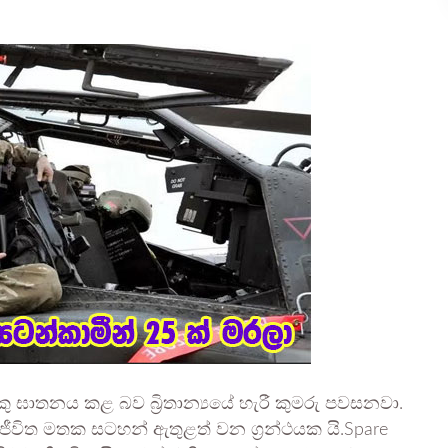
 ඝාතනය කළ බව බ්‍රිතාන්‍යයේ හැරී කුමරු පවසනවා.
විත මතක සටහන් ඇතුළත් වන ග්‍රන්ථයක යි.Spare