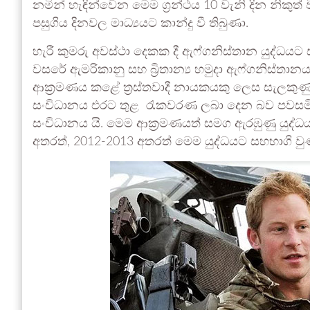
නමින් හැඳින්වෙන මෙම ග්‍රන්ථය 10 වැනි දින නිකුත්
පසුගිය දිනවල මාධ්‍යයට කාන්දු වී තිබුණා.
හැරී කුමරු අවස්ථා දෙකක දී ඇෆ්ගනිස්තාන යුද්ධයට
වසරේ ඇමරිකානු සහ බ්‍රිතාන්‍ය හමුදා ඇෆ්ගනිස්තාන
ආක්‍රමණය කළේ ත්‍රස්තවාදී නායකයකු ලෙස සැලකුණු
සංවිධානය එරට තුළ රැකවරණ ලබා දෙන බව පවසම
සංවිධානය යි. මෙම ආක්‍රමණයත් සමග ඇරඹුණු යුද්ධය
අතරත්, 2012-2013 අතරත් මෙම යුද්ධයට සහභාගි වු