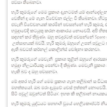
පවසා තිබෙනවා.
හැරී කුමරුගේ මෙම ප්‍රකාශ දැනටමත් යම් ආන්දෝලනය
වෙතින් ද මේ ගැන විවේචන එල්ල වී තිබෙනවා. හිටප
එවැනි විවේචනයක් කරමින් පවසන්නේ හැරී කුමරු එක
හමුදාවේදි කටයුතු කරන ආකාරය නොවෙයි. අපි හ
සඳහන් කර තිබුණා. ඔහු තවදුරටත් පවසන්නේ Spare ග
උත්සාහයක් බවයි. හැරී කුමරු ඔහුගේ උපන් පවුලට 
ඇති බවටත් කර්නල් කොලින්ස් චෝදනා කරනවා.
හැරී කුමරුගේ මෙවැනි ප්‍රකාශ තුළින් ඔහුගේ ආරක්‍ෂ
හමුදා නිලධාරියකු පෙන්වා දී තිබුණා. මෙවැනි ප්‍
හැකි බව ද ඔහු පවසනවා.
මේ අතර හැරී ගේ මෙම ප්‍රකාශ ගැන තලිබාන් සංවිධානය
මහත්තයෝ, ඔබ මරා දැමුවේ චෙස් ඉත්තන් නොවෙයි. ඔ
සිටි පවුල් ඔවුන්ටත් සිටියා’. ඉහත කී තලිබාන් නා
හැරී කුමරු යුද්ධයට සහභාගි වූයේ හෙලිකොප්ටර් නිය