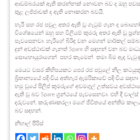
ආඩම්බරයක් ඇති කරන්නක් නොවන බව ද ඔහු පවසා 
තුළ ලජ්ජාවක් ද ඇති නොකරන බවයි.
හැරී සහ රජ පවුල අතර ඇති වූ ගැටුම් ගැන ද බොහ
විශේෂයෙන් ඔහු සහ විලියම් කුමරු අතර ඇති වූ ප්
පැවසෙනවා. හැරීගේ බිරිඳ වන මෙගන් මාර්කල් සම්බ
දුන් අවස්ථාවක් ගැනත් Spare හි සඳහන් වන බව මාධ
සොහොයුරාගෙන් පහර කෑමෙන් තමා බිම ඇද වැටුණු
මෙයට වසර කිහිපයකට පෙර රජ පවුලේ නිල කටයුතුව
බ්‍රිතාන්‍යයේ පදිංචිය අත්හැර ඇමරිකාවේ පදිංචිය සඳ
හමු වූයේ පිලිප් කුමරුගේ අවමගුල් උත්සවය අවස්ථාව
ඇති වූ බව Spare ග්‍රන්ථයේ පැවසෙනවා. එහි දී චාල්ස් ක
දරුවනේ, කරුණාකරලා මගේ ජීවිතයේ අන්තිම කාලය 
බව සඳහන්.
නිහාල් පීරිස්