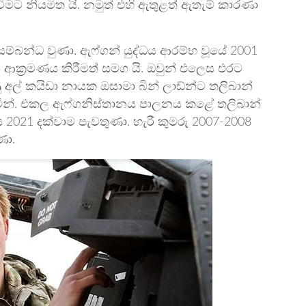
 වීමට නියමිත යි. නමුත් එහි ඇතුළත් ඇතැම් කාරණා
 සම්බන්ධ වුණා. ඇෆ්ගන් යුද්ධය ආරම්භ වූයේ 2001
ය ආක්‍රමණය කිරීමත් සමග යි. ඔවුන් එලෙස එරට
 අල් කයිඩා නායක ඔසාමා බින් ලාඩ්න්ට තලිබාන්
ින්. එකල ඇෆ්ගනිස්තානය පාලනය කළේ තලිබාන්
 2021 දක්වාම පැවතුණා. හැරී කුමරු 2007-2008
ණා.