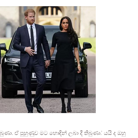
ා. ඒ පුහුණුව මට හොඳින් ලබා දී තිබුණා.’ යයි ද ඔහු