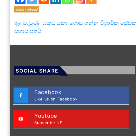
එතෙර - මෙතෙර
ඇද වැටුණු “යකඩ යකා”ගොඩ ගන්න විශ්‍රාමික සේව
සහාය පතයි
SOCIAL SHARE
Facebook
Like us on Facebook
Youtube
Subscribe US