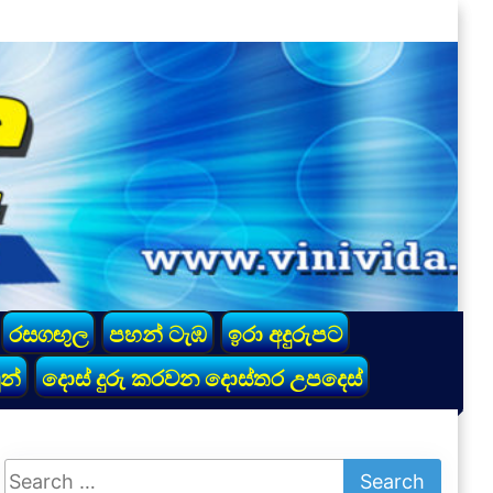
රසගඟුල
පහන් ටැඹ
ඉරා අදුරුපට
න්
දොස් දුරු කරවන දොස්තර උපදෙස්