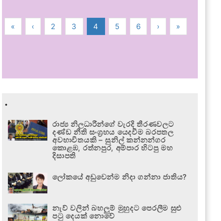
«
‹
2
3
4
5
6
›
»
.
රාජ්‍ය නිලධාරීන්ගේ වැරදි තීරණවලට
දණ්ඩ නීති සංග්‍රහය යෙදවීම බරපතල
අවභාවිතයකි – සුනිල් කන්නන්ගර
කොළඹ, රත්නපුර, අම්පාර හිටපු මහ
දිසාපති
ලෝකයේ අඩුවෙන්ම නිදා ගන්නා ජාතිය?
නැව් වලින් බහලුම් මුහුදට පෙරලීම සුළු
පටු දෙයක් නොවේ