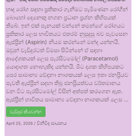
හෘද රෝග සඳහා ප්‍රතිකාර ගැනීමට පැමිණෙන රෝගීන්
බොහෝ දෙනෙකු නගන ප්‍රධාන ප්‍රශ්න කිහිපයක්
තිබේ. ඉන් එක් පැනයක් වන්නේ තමන්ගේ රෝගයට
ප්‍රතිකාර ලෙස භාවිතයට එතරම් නුසුදුසු බව පැවසෙන
ඇස්ප්‍රීන් (Aspirin) නියම කරන්නේ මන්ද යන්නයි.
ඔවුන් වැඩිදුරටත් විමසා සිටින්නේ ඒ සඳහා
ආදේශකයක් ලෙස පැරසිටමෝල් (Paracetamol)
යොදාගත නොහැකිද යන්නයි. මීට දශක කිහිපයකට
පෙර සාමාන්‍ය වේදනා නාශකයක් ලෙස ඉතා ජනප්‍රියව
පැවති ඇස්ප්‍රීන් සඳහා තිබූ ජනප්‍රියත්වය වර්තමානය
වන විට පැරසිටමෝල් විසින් අත්පත් කරගෙන ඇත.
ඇස්ප්‍රීන් භාවිතය සාමාන්‍ය වේදනා නාශකයක් ලෙස …
වැඩිපුර කියවන්න
විනිවිද සායනය
April 25, 2026
/