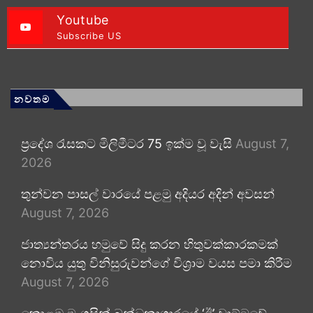
Youtube
Subscribe US
නවතම
ප්‍රදේශ රැසකට මිලිමීටර 75 ඉක්ම වූ වැසි
August 7,
2026
තුන්වන පාසල් වාරයේ පළමු අදියර අදින් අවසන්
August 7, 2026
ජාත්‍යන්තරය හමුවේ සිදු කරන හිතුවක්කාරකමක්
නොවිය යුතු විනිසුරුවන්ගේ විශ්‍රාම වයස පමා කිරීම
August 7, 2026