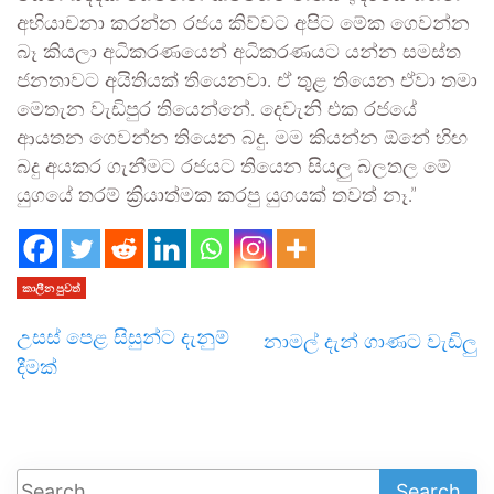
අභියාචනා කරන්න රජය කිව්වට අපිට මේක ගෙවන්න
බෑ කියලා අධිකරණයෙන් අධිකරණයට යන්න සමස්ත
ජනතාවට අයිතියක් තියෙනවා. ඒ තුළ තියෙන ඒවා තමා
මෙතැන වැඩිපුර තියෙන්නේ. දෙවැනි එක රජයේ
ආයතන ගෙවන්න තියෙන බදු. මම කියන්න ඕනේ හිඟ
බදු අයකර ගැනීමට රජයට තියෙන සියලු බලතල මේ
යුගයේ තරම් ක්‍රියාත්මක කරපු යුගයක් තවත් නෑ.”
කාලීන පුවත්
උසස් පෙළ සිසුන්ට දැනුම්
නාමල් දැන් ගාණට වැඩිලු
දීමක්