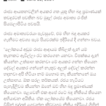
රාජ්‍ය ආයතනවලින් අයකර ගත යුතු හිඟ බදු ප්‍රමාණයක්
තවදුරටත් පවතින බව මුදල් රාජ්‍ය අමාත්‍ය රංජිත්
සියඹලාපිටිය පවසයි.
රාජ්‍ය අමාත්‍යවරයා පැවසුවේ, එම හිඟ බදු අයකර
ගැනීමට අවශ්‍ය සෑම පියවරක්ම ඉදිරියේ දී ගන්නා බවය.
“ලෝකයේ අඩුම රාජ්‍ය ආදායම තිබිලත් දැන් යම්
තැනකට ඇවිල්ලා රට කරගෙන යනවා. විපක්ෂය දැන්
කියන්න උත්සාහ කරනවා මේ අයකර ගන්න තියෙන
දේවල් අයකර ගන්නේ නැතුව අලුත් දේවල් කරන්න
හදනවා අපි හිටියා නම් ඔහොම නෑ කියන්නනේ ඔය
උත්සාහය. ඕක සරල තර්කයක්. රජය හැටියට
පැහැදිලිවම කියන්න ඕනේ ඔව් හිඟ බදු ප්‍රමාණයක්
තියෙනවා. පළවෙනි එක අපේ රටේ බදු නීතියේ තියෙන
අභියාචන අයිතිය. ඒක ලෝකයේම තියෙනවා. රජය
විසින් බද්දක් ගෙවන්න කිව්වහම නීතිය ඉදිරියේ ගිහින්