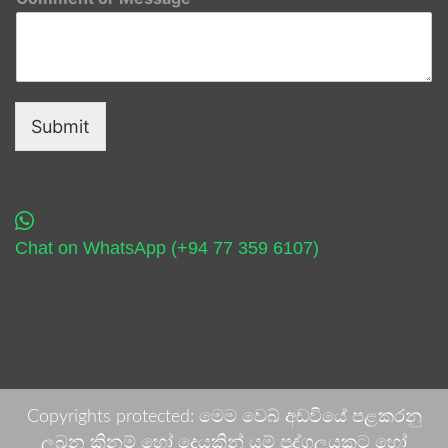
Submit
Chat on WhatsApp (+94 77 359 6107)
Copyrights protected: මෙම වෙබ් අඩවියේ පළකරනු
ලබන කිනම් හෝ දෙයකින් යම් පුද්ගලයකුට හෝ