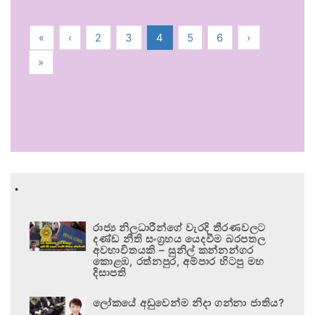
«
‹
2
3
4
5
6
›
»
.
රාජ්‍ය නිලධාරීන්ගේ වැරදි තීරණවලට
දණ්ඩ නීති සංග්‍රහය යෙදවීම බරපතල
අවභාවිතයකි – සුනිල් කන්නන්ගර
කොළඹ, රත්නපුර, අම්පාර හිටපු මහ
දිසාපති
ලෝකයේ අඩුවෙන්ම නිදා ගන්නා ජාතිය?