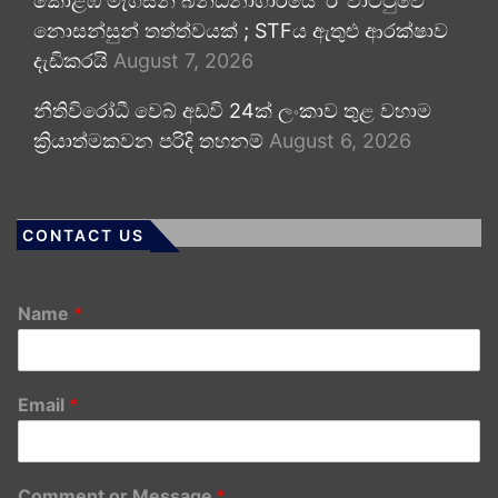
කොළඹ මැගසින් බන්ධනාගාරයේ ‘ඊ’ වාට්ටුවේ
නොසන්සුන් තත්ත්වයක් ; STFය ඇතුළු ආරක්ෂාව
දැඩිකරයි
August 7, 2026
නීතිවිරෝධී වෙබ් අඩවි 24ක් ලංකාව තුළ වහාම
ක්‍රියාත්මකවන පරිදි තහනම්
August 6, 2026
CONTACT US
Name
*
Email
*
Comment or Message
*