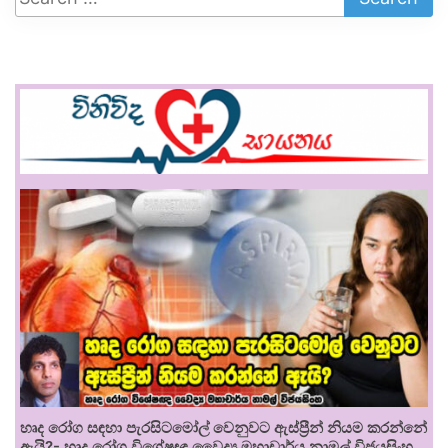
හෘද රෝග සඳහා පැරසිටමෝල් වෙනුවට ඇස්ප්‍රීන් නියම කරන්නේ
ඇයි?- හෘද රෝග විශේෂඥ වෛද්‍ය මහාචාර්ය නාමල් විජයසිංහ