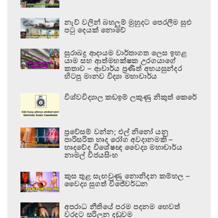
නැව් වලින් බහලුම් මුහුදට පෙරලීම සුළු
පටු දෙයක් නොවේ
සුරාබදු ආදායම වාර්තාගත ලෙස ඉහළ
යාම සහ ආත්මභක්ෂක උරගයාගේ
කතාව – ආචාර්ය ප්‍රණීත් අභයසුන්දර
හිටපු මානව විද්‍යා මහාචාර්ය
විශ්වවිද්‍යාල කඩඉම් ලකුණු නිකුත් කෙරේ
ප්‍රවේසම් වන්න; එල් නිනෝ යනු
පාරිසරික හෘද රෝග අවදානමකි –
හෘදවේද විශේෂඥ වෛද්‍ය මහාචාර්ය
නාමල් විජයසිංහ
කුස තුළ සැඟවුණු නොනිදන කම්හල –
වෛද්‍ය සුගත් විජේවර්ධන
අපරාධ නීතියේ පරම පදනම හෙවත්
වරදට සරිලන දඬුවම