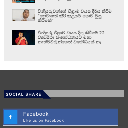
විනිසුරුවන්ගේ විශ්‍රාම වයස දීර්ඝ කිරීම
“දොවාගත් කිරි කළයට ගොම මුසු
කිරීමක්”
විනිසුරු විශ්‍රාම වයස දිගු කිරීමේ 22
ව්‍යවස්ථා සංශෝධනයට මහා
නාහිමිවරුන්ගෙන් විරෝධයක් නෑ
SOCIAL SHARE
Facebook
Like us on Facebook