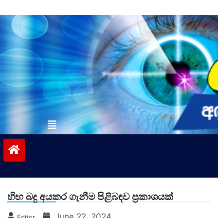
Skip
to
content
vinivida.lk
හිඟ බදු අයකර ගැනීම පිළිබඳව ප්‍රකාශයක්
June 22, 2024
Editor