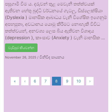
පසුගාමී වීම ය. දරුවන් තුළ මෙවැනි තත්ත්වයක්
ඇතිවන හේතු බුද්ධි වර්ධනයේ ගැටලු, ඩිස්ලෙක්ෂියා
(Dyslexia ) මානසික ආබාධය වැනි විශේෂිත ඉගෙනුම්
අපහසුතා, අවධානය යොමු කිරීමට නොහැකි විවිධ
තත්ත්වයන්, අනවශ්‍ය ලෙස බිය ඇතිවන විශාදය
(depression ), කාංසාව (Anxiety ) වැනි මානසික …
වැඩිපුර කියවන්න
විනිවිද සායනය
November 26, 2025
/
«
‹
6
7
8
9
10
›