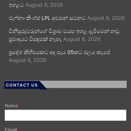
ඉහළට
August 6, 2026
ජැෆ්නා කිංග්ස් LPL අවසන් සටනට
August 6, 2026
විනිසුරුවරුන්ගේ විශ්‍රාම වයස ඉහළ දැමීමෙන් නඩු
ප්‍රමාදයට විසඳුමක් නැහැ
August 6, 2026
ප්‍රදේශ කිහිපයකට අද පැය 05කට ජලය කැපේ
August 6, 2026
CONTACT US
Name
*
Email
*