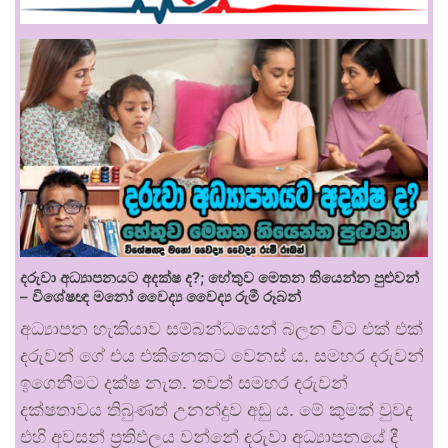
දරුවා අධ්‍යාපනයට අදක්ෂ ද?; හේතුව මෙතන තියෙන්න පුළුවන්
– විශේෂඥ මනෝ වෛද්‍ය වෛද්‍ය රුමී රූබන්
අධ්‍යාපන හැකියාව සම්බන්ධයෙන් බලන විට එක් එක්
දරුවන් ගේ එය එකිනෙකට වෙනස් ය. සමහර දරුවන්
ඉගෙනීමට දක්ෂ නැත. තවත් සමහර දරුවන්
දක්ෂතාවය තිබුණත් උනන්දුව අඩු ය. මේ කුමක් වුවද
එහි අවසන් ප්‍රතිඵලය වන්නේ දරුවා අධ්‍යාපනයේ දී