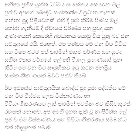
අනිත්‍ය ප්‍රතිසංයුක්ත ධර්මය සංකේතය කෙරෙන මල්
පූජාව අපගේ බෞද්ධ සංස්කෘතියේ ප්‍රධාන තැනක්
ගන්නා පුද පිළිවෙතකි. එහි දී පූජා කිරීම පිණිස මල්
තෝරා ගැනීමේ දී ඒවායේ වර්ණය සහ සුවඳ යන
ගුණාංගයන් කෙරෙහි අවධානය යොමු විය යුතු බව ජන
සම්ප්‍රදායේ එයි. එහෙත්, එම තත්වය මේ වන විට විවිධ
සහ විෂම බවට පත් කරමින් එකම වර්ණය සහ සුවඳ
සහිත එකම වර්ගයේ මල් අති විශාල ප්‍රමාණයක් පූජා
කිරීම මේ වන විට සාමුහිකව ඉටු කරන ජනප්‍රිය
සංස්කෘතිකාංගයක් බවට පත්ව තිබේ.
ඊට අමතරව සාම්ප්‍රදායික බෞද්ධ පුද පූජා පද්ධතිය මේ
වන විට විස්මය ලෙස විස්තාරණය හා
විවිධාංගීකරණයට ලක් කරමින් පවතින බව කිසිවකුටත්
රහසක් නොවේ. අප මෙහි ඉහත දැක් වූ නාපිරිත්ත මල්
පූජාව එම විස්තාරණය සහ විවිධාංගීකරණය සම්බන්ධ
එක් නිදසුනක් පමණි.