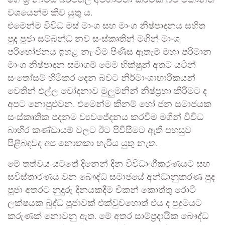
ගේ ශ්‍රී නාමය බරපතල අවභාවිතා කිරීමක් බව ඒකාන්ත
වශයෙන්ම කිව යුතු ය.
එමෙන්ම විවිධ මස් මාංශ සහ මාංශ නිෂ්පාදනය සහිත
පුද පූජා සම්බන්ධ නව සංස්කෘතින් මගින් මාංශ
පරිභෝජනය ඉහළ නැංවීම පිණිස ඇතැම් මහා පරිමාන
මාංශ නිෂ්පාදන සමාගම් මෙම භික්ෂුන් අතට යටින්
සංතෝසම් හිමිකර දෙන බවට නිර්මාංශාහාරිකයන්
වෙතින් එල්ල චෝදනාව මුලුමනින් නිෂ්ප්‍රභා කිරීමට ද
අපට නොපුළුවන. එමෙන්ම කිනම් හෝ ජන සමාජයක
සංස්කෘතික පදනම ව්‍යවජේදනය කරවීම මගින් විවිධ
බාහිර කණ්ඩායම් වලට ඊට පිවිසීමට ඇති පහසුව
පිළිබඳවද අප නොතකා හැරිය යුතු නැත.
මේ තත්වය යටතේ දිනෙන් දින විවිධාංගීකරණයට සහ
සවිස්තාරණය වන බෞද්ධ සමාජයේ අන්ධානුකරණ පුද
පූජා අතරට නුදුරු දිනයකදීම චිකන් කොත්තු රොටී
ලක්ෂයක බුද්ධ පූජාවක් එක්වුවහොත් එය ද පුදුමයට
කරුණක් නොවනු ඇත. මේ අතර සාම්ප්‍රදායික බෞද්ධ