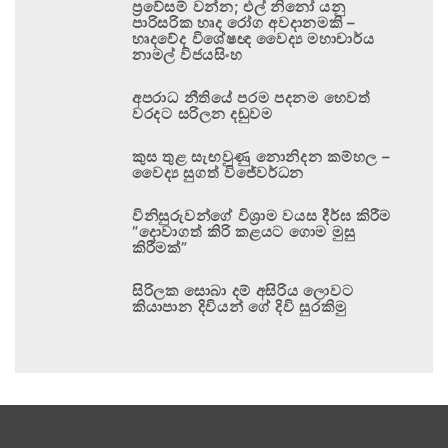
ප්‍රවේසම් වන්න; එල් නිනෝ යනු
පාරිසරික හෘද රෝග අවදානමකි –
හෘදවේද විශේෂඥ වෛද්‍ය මහාචාර්ය
නාමල් විජයසිංහ
අපරාධ නීතියේ පරම පදනම හෙවත්
වරදට සරිලන දඬුවම
කුස තුළ සැඟවුණු නොනිදන කම්හල –
වෛද්‍ය සුගත් විජේවර්ධන
විනිසුරුවන්ගේ විශ්‍රාම වයස දීර්ඝ කිරීම
“දොවාගත් කිරි කළයට ගොම මුසු
කිරීමක්”
සිරිලක සොබා දම් අසිරිය ලොවට
කියාපාන දිවියන් ගේ දිවි සුරකිමු