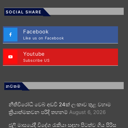
SOCIAL SHARE
Facebook
Like us on Facebook
Youtube
Subscribe US
නවතම
නීතිවිරෝධී වෙබ් අඩවි 24ක් ලංකාව තුළ වහාම
ක්‍රියාත්මකවන පරිදි තහනම්
August 6, 2026
ජූලි මාසයේදී විදේශ රැකියා සඳහා පිටත්ව ගිය පිරිස