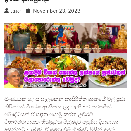
November 23, 2023
Editor
ඖෂධයක් ලෙස සැලකෙන නාපිරිත්ත ශාකයේ මල් පූජා
කිරීමෙන් විශේෂ ආනිසංස ලද හැකි බව පවසමින්
බෞද්ධයන් ඒ සඳහා යොමු කරන උඩරට
විහාරස්ථානයක භික්ෂුවක පිළිබඳව පසුගිය දිනයෙක
අසන්නට ලැබිණ. ඒ සඳහා එම භික්ෂුව විසින් අපූරු