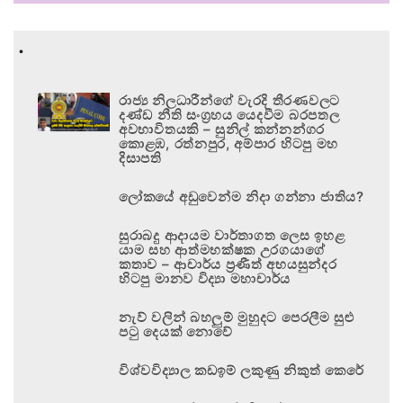
.
රාජ්‍ය නිලධාරීන්ගේ වැරදි තීරණවලට
දණ්ඩ නීති සංග්‍රහය යෙදවීම බරපතල
අවභාවිතයකි – සුනිල් කන්නන්ගර
කොළඹ, රත්නපුර, අම්පාර හිටපු මහ
දිසාපති
ලෝකයේ අඩුවෙන්ම නිදා ගන්නා ජාතිය?
සුරාබදු ආදායම වාර්තාගත ලෙස ඉහළ
යාම සහ ආත්මභක්ෂක උරගයාගේ
කතාව – ආචාර්ය ප්‍රණීත් අභයසුන්දර
හිටපු මානව විද්‍යා මහාචාර්ය
නැව් වලින් බහලුම් මුහුදට පෙරලීම සුළු
පටු දෙයක් නොවේ
විශ්වවිද්‍යාල කඩඉම් ලකුණු නිකුත් කෙරේ