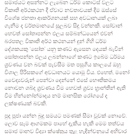
සමාජයට අසන්නට ලැබෙන ධර්ම කොටස් වලට
විකෘති අර්ථකථන දී ඒවාට නවතාවයක් දීම ඔස්සේ
විශේෂ ජනතා ආකර්ශනයක් සහ අවධානයක් ලබා
ගැනීම ද වර්තමානයේ සුලබව සිදු වන්නකි. සෝවාන්
හෙවත් සෝතාපන්න ඵලය සම්බන්ධයෙන් එවන්
බරපතල විකෘති අර්ථ කථනයන් දුන් ගිහි ධර්ම
දේශකයකු ‘සෝත’ යනු කණට ඇසෙන දෙයක් බැවින්
සෝතාපන්න ඵලය ලබන්නාගේ කණට ඉබේම ධර්මය
ශ්‍රවණය වන බවක් පැවසීම මත පසුගිය කාලයේ ඔහු
විශාල පිරිසකගේ අවධානයට යොමු විය. එහෙත්, මනෝ
වෛද්‍යවරුන් පෙන්වා දෙන්නේ එසේ භෞතිකමය
නොවන ශබ්ද ශ්‍රවණය වීම හෙවත් ශ්‍රව්‍ය භ්‍රාන්තීන් ඇති
වීම භින්නෝන්මාදය නම් මානසික රෝගයේ ද
ලක්ෂණයක් බවකි.
පුද පූජා යන්න බුදු සමයට පමණක් සීමා වූවක් නොවේ.
ලොව සෑම ආගමකම පාහේ දැකිය හැකි මෙම තත්වය
සමාජ මානව විද්‍යා ක්ෂේත්‍රය තුළ හැඳින්වනුයේ අභිචාර