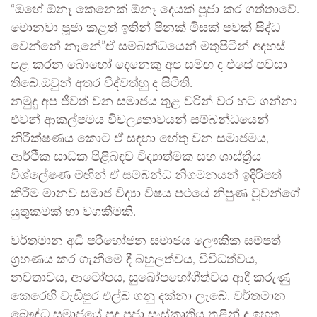
“ඔහේ ඕනෑ කෙනෙක් ඕනෑ දෙයක් පූජා කර ගත්තාවේ.
මොනවා පූජා කළත් ඉතින් පිනක් මිසක් පවක් සිද්ධ
වෙන්නේ නෑනේ”ඒ සම්බන්ධයෙන් මතුපිටින් අදහස්
පළ කරන බොහෝ දෙනෙකු අප සමඟ ද එසේ පවසා
තිබේ.ඔවුන් අතර විද්වත්හු ද සිටිති.
නමුදු අප ජීවත් වන සමාජය තුළ වරින් වර හට ගන්නා
එවන් ආකල්පමය විචල්‍යතාවයන් සම්බන්ධයෙන්
නිරීක්ෂණය කොට ඒ සඳහා හේතු වන සමාජමය,
ආර්ථික සාධක පිළිබඳව විද්‍යාත්මක සහ ශාස්ත්‍රීය
විශ්ලේෂණ මඟින් ඒ සම්බන්ධ නිගමනයන් ඉදිරිපත්
කිරීම මානව සමාජ විද්‍යා විෂය පථයේ නිපුණ වූවන්ගේ
යුතුකමක් හා වගකීමකි.
වර්තමාන අධි පරිභෝජන සමාජය ලෞකික සම්පත්
ග්‍රහණය කර ගැනීමේ දී බහුලත්වය, විවිධත්වය,
නවතාවය, ආටෝපය, සුඛෝපභෝගීත්වය ආදී කරුණු
කෙරෙහි වැඩිපුර එල්බ ගනු දක්නා ලැබේ. වර්තමාන
බෞද්ධ සමාජයේ පුද පූජා සංස්කෘතිය තුළින් ද ඉහත