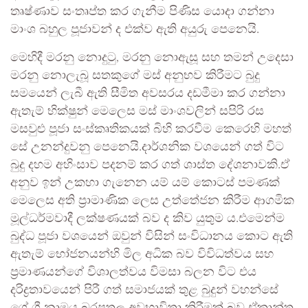
තෘෂ්ණාව සංතෘප්ත කර ගැනීම පිණිස යොදා ගන්නා
මාංශ බහුල පූජාවන් ද එක්ව ඇති අයුරු පෙනෙයි.
මෙහිදී මරනු නොදුටු, මරනු නොඇසූ සහ තමන් උදෙසා
මරනු නොලැබූ සතකුගේ මස් අනුභව කිරීමට බුදු
සමයෙන් ලැබී ඇති සීමිත අවසරය දඩමීමා කර ගන්නා
ඇතැම් භික්ෂුන් මෙලෙස මස් මාංශවලින් සපිරි රස
මසවුළු පූජා සංස්කෘතිකයක් බිහි කරවීම කෙරෙහි මහත්
සේ උනන්දුවනු පෙනෙයි.දාර්ශනික වශයෙන් ගත් විට
බුදු දහම අහිංසාව පදනම් කර ගත් ශාස්ත දේශනාවකි.ඒ
අනුව ඉන් උකහා ගැනෙන යම් යම් කොටස් පමණක්
මෙලෙස අති ප්‍රාමාණික ලෙස උත්තේජන කිරීම ආගමික
මූල්ධර්මවාදී ලක්ෂණයක් බව ද කිව යුතුම ය.එමෙන්ම
බුද්ධ පූජා වශයෙන් ඔවුන් විසින් සංවිධානය කොට ඇති
ඇතැම් භෝජනයන්හි මිල අධික බව විවිධත්වය සහ
ප්‍රමාණයන්ගේ විශාලත්වය විමසා බලන විට එය
දරිද්‍රතාවයෙන් පිරී ගත් සමාජයක් තුළ බුදුන් වහන්සේ