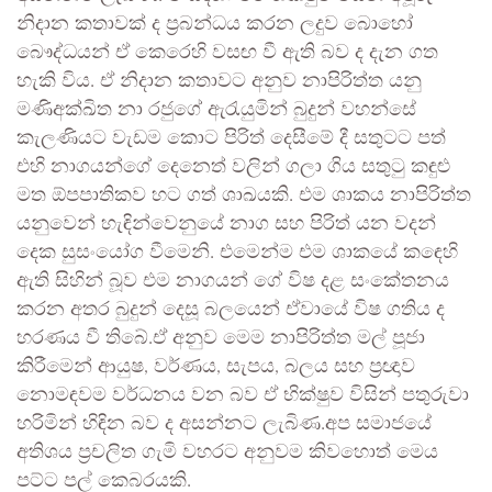
නිදාන කතාවක් ද ප්‍රබන්ධය කරන ලදුව බොහෝ
බෞද්ධයන් ඒ කෙරෙහි වසඟ වී ඇති බව ද දැන ගත
හැකි විය. ඒ නිදාන කතාවට අනුව නාපිරිත්ත යනු
මණිඅක්ඛිත නා රජුගේ ඇරැයුමින් බුදුන් වහන්සේ
කැලණියට වැඩම කොට පිරිත් දෙසීමේ දී සතුටට පත්
එහි නාගයන්ගේ දෙනෙත් වලින් ගලා ගිය සතුටු කඳුළු
මත ඕපපාතිකව හට ගත් ශාඛයකි. එම ශාකය නාපිරිත්ත
යනුවෙන් හැඳින්වෙනුයේ නාග සහ පිරිත් යන වදන්
දෙක සුසංයෝග වීමෙනි. එමෙන්ම එම ශාකයේ කඳෙහි
ඇති සිහින් බූව එම නාගයන් ගේ විෂ දළ සංකේතනය
කරන අතර බුදුන් දෙසූ බලයෙන් ඒවායේ විෂ ගතිය ද
හරණය වී තිබේ.ඒ අනුව මෙම නාපිරිත්ත මල් පූජා
කිරීමෙන් ආයුෂ, වර්ණය, සැපය, බලය සහ ප්‍රඥාව
නොමඳවම වර්ධනය වන බව ඒ භික්ෂුව විසින් පතුරුවා
හරිමින් හිඳින බව ද අසන්නට ලැබිණ.අප සමාජයේ
අතිශය ප්‍රචලිත ගැමි වහරට අනුවම කිවහොත් මෙය
පට්ට පල් කෙබරයකි.