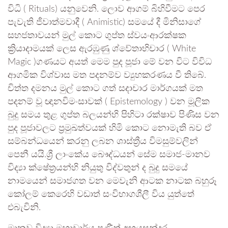
විධි ( Rituals) යනුවෙනි. ලොව ආගම් බිහිවීමට පෙර
පැවැති ජීවාත්මවාදී ( Animistic) සමයේ දී මිනිසාගේ
සහජතාවයන් මුල් කොට ගුප්ත ස්වයංආරක්ෂක
ක්‍රියාදාමයක් ලෙස ඇරඹුණු ශ්වේතාභිචාර ( White
Magic )ගණයට අයත් මෙම පුද පූජා මේ වන විට විවිධ
ආගමික විශ්වාස මත පදනම්ව ව්‍යුහකරණය වී තිබේ.
චිත්ත දමනය මුල් කොට ගත් සදාචාර මාර්ගයක් මත
පදනම් වූ ඥානවිමංසාවක් ( Epistemology ) වන මූලික
බුදු සමය තුළ ගුප්ත බලයන්හි පිහිටා රක්ෂාව පිණිස වන
පුද පූජාවලට ප්‍රමුඛත්වයක් හිමි කොට නොමැති බව ඒ
සම්බන්ධයෙන් කරනු ලබන ශාස්ත්‍රීය විමසුම්වලින්
පෙනී යයි.ශ්‍රී ලාංකේය බෞද්ධයන් සේම සමාජ-මානව
විද්‍යා ක්ෂේත්‍රයන්හි නියුතු විද්වතුන් ද බුදු සමයේ
නාමයෙන් සමාජගත වන මෙවැනි ආටක නාටක බහුරූ
කෝලම් කෙරෙහි වඩාත් සංවිභාගශීලී විය යුත්තේ
එබැවිනි.