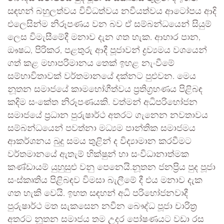
සඳහන් බහුලත්වය විවිධත්වය නවීයත්වය ආටෝපය ආදි
එලෙසින්ම නිරූපණය වන බව ඒ සම්බන්ධයෙන් සියුම්
ලෙස විමැසීමේදී මනාව දැන ගත හැක. ආහාර පාන,
ඖෂධ, පිරිකර, පළතුරු ආදී පූජාවන් ද්‍රව්‍යමය වශයෙන්
ගත් කළ මහාපරිමානය තෙක් ඉහළ නැංවීමේ
සම්භාවිතාවක් වර්තමානයේ දක්නට පුළුවන. මෙය
නූතන සමාජයේ කාමභෝගීත්වය ප්‍රතිග්‍රහණය පිළිබඳ
කදිම සංකේත නිරූපණයකි. වත්මන් අධිපරිභෝජන
සමාජයේ ප්‍රධාන පුරුෂාර්ථ අතරට ගැනෙන නවතාවය
සම්බන්ධයෙන් පවත්නා මධ්‍යම පාන්තික සමාජමය
ආකර්ශනය බුදු සමය තුළින් ද විද්‍යාමාන කරවීමට
වර්තමානයේ ඇතැම් භික්ෂුන් හා සංවිධානාත්මක
කණ්ඩායම් යුහුසුළු වනු පෙනෙයි.නූතන ජනප්‍රිය පුද පූජා
සංස්කෘතිය පිළිබඳව විමසා බැලීමේ දී එය මනාව දැක
ගත හැකි වෙයි. ඉහත සඳහන් අධි පරිභෝජනවාදී
පුරුෂාර්ථ මත සැකසෙන නවීන බෞද්ධ පූජා චාරිත්‍ර
අතරට නූතන සමාජය තම උදර පෝෂණයට වඩා රස