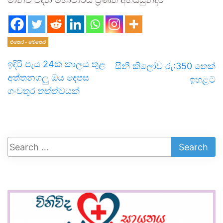
මානව විද්‍යා මහාචාර්ය ප්‍රණීත් අභයසුන්දර
එතෙර - මෙතෙර
ඉදිරි පැය 24ක කාලය තුළ
සීනි කිලෝව රු:350 තෙක්
අත්තනගලු ඔය දෙපස
ඉහළට
ගංවතුර තත්ත්වයක්