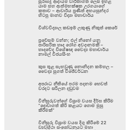
සුරාබදු ආදායම වාර්තාගත ලෙස ඉහළ
යාම සහ ආත්මභක්ෂක උරගයාගේ
කතාව – ආචාර්ය ප්‍රණීත් අභයසුන්දර
හිටපු මානව විද්‍යා මහාචාර්ය
විශ්වවිද්‍යාල කඩඉම් ලකුණු නිකුත් කෙරේ
ප්‍රවේසම් වන්න; එල් නිනෝ යනු
පාරිසරික හෘද රෝග අවදානමකි –
හෘදවේද විශේෂඥ වෛද්‍ය මහාචාර්ය
නාමල් විජයසිංහ
කුස තුළ සැඟවුණු නොනිදන කම්හල –
වෛද්‍ය සුගත් විජේවර්ධන
අපරාධ නීතියේ පරම පදනම හෙවත්
වරදට සරිලන දඬුවම
විනිසුරුවන්ගේ විශ්‍රාම වයස දීර්ඝ කිරීම
“දොවාගත් කිරි කළයට ගොම මුසු
කිරීමක්”
විනිසුරු විශ්‍රාම වයස දිගු කිරීමේ 22
ව්‍යවස්ථා සංශෝධනයට මහා