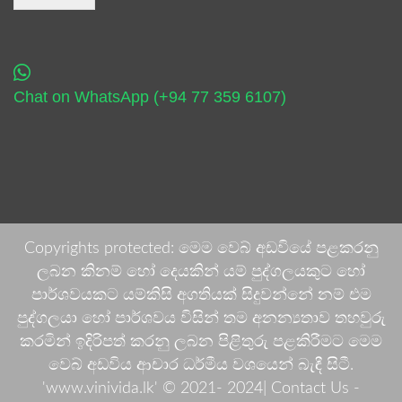
Chat on WhatsApp (+94 77 359 6107)
Copyrights protected: මෙම වෙබ් අඩවියේ පළකරනු
ලබන කිනම් හෝ දෙයකින් යම් පුද්ගලයකුට හෝ
පාර්ශවයකට යම්කිසි අගතියක් සිදුවන්නේ නම් එම
පුද්ගලයා හෝ පාර්ශවය විසින් තම අනන්‍යතාව තහවුරු
කරමින් ඉදිරිපත් කරනු ලබන පිළිතුරු පළකිරීමට මෙම
වෙබ් අඩවිය ආචාර ධර්මීය වශයෙන් බැඳී සිටී.
'www.vinivida.lk' © 2021- 2024| Contact Us -