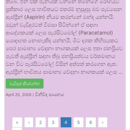
තිබේ. ඉන් එක් පැනයක් වන්නේ තමන්ගේ රෝගයට
ප්‍රතිකාර ලෙස භාවිතයට එතරම් නුසුදුසු බව පැවසෙන
ඇස්ප්‍රීන් (Aspirin) නියම කරන්නේ මන්ද යන්නයි.
ඔවුන් වැඩිදුරටත් විමසා සිටින්නේ ඒ සඳහා
ආදේශකයක් ලෙස පැරසිටමෝල් (Paracetamol)
යොදාගත නොහැකිද යන්නයි. මීට දශක කිහිපයකට
පෙර සාමාන්‍ය වේදනා නාශකයක් ලෙස ඉතා ජනප්‍රියව
පැවති ඇස්ප්‍රීන් සඳහා තිබූ ජනප්‍රියත්වය වර්තමානය
වන විට පැරසිටමෝල් විසින් අත්පත් කරගෙන ඇත.
ඇස්ප්‍රීන් භාවිතය සාමාන්‍ය වේදනා නාශකයක් ලෙස …
වැඩිපුර කියවන්න
විනිවිද සායනය
April 25, 2026
/
«
‹
2
3
4
5
6
›