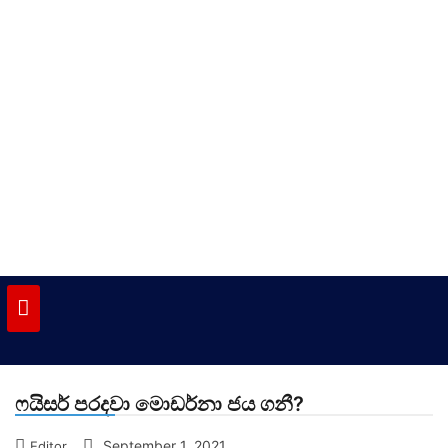
Skip
to
content
vinivida.lk
ෆයිසර් පරදවා මොඩර්නා ජය ගනී?
September 1, 2021
Editor