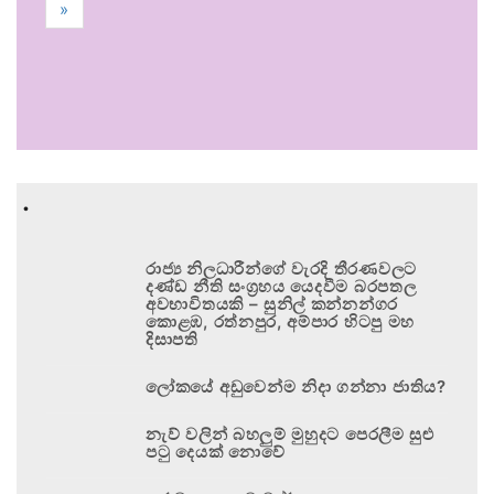
»
.
රාජ්‍ය නිලධාරීන්ගේ වැරදි තීරණවලට
දණ්ඩ නීති සංග්‍රහය යෙදවීම බරපතල
අවභාවිතයකි – සුනිල් කන්නන්ගර
කොළඹ, රත්නපුර, අම්පාර හිටපු මහ
දිසාපති
ලෝකයේ අඩුවෙන්ම නිදා ගන්නා ජාතිය?
නැව් වලින් බහලුම් මුහුදට පෙරලීම සුළු
පටු දෙයක් නොවේ