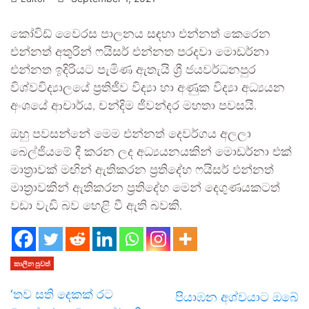
කෝවිඩ් වෛරස පාලනය සඳහා එන්නත් කෙරෙන
එන්නත් අතුරින් ෆයිසර් එන්නත පරදවා මොඩර්නා
එන්නත ඉදිරියට පැමිණ ඇතැ‍යි ශ්‍රී ජයවර්ධනපුර
විශ්වවිද්‍යාලයේ ප්‍රතිජීව විද්‍යා හා අණුක විද්‍යා අධ්‍යයන
අංශයේ ආචාර්ය, චන්දිම ජීවන්දර මහතා පවසයි.
ඔහු පවසන්නේ මෙම එන්නත් දෙවර්ගය අලලා
බෙල්ජියමේ දී කරන ලද අධ්‍යයනයකින් මොඩර්නා එක්
මාත්‍රාවක් මඟින් ඇතිකරන ප්‍රතිදේහ ෆයිසර් එන්නත්
මාත්‍රාවකින් ඇතිකරන ප්‍රතිදේහ මෙන් දෙගුණයකටත්
වඩා වැඩි බව හෙළි වී ඇති බවකි.
කාලීන පුවත්
‘තව සති දෙකක් රට
පියාඹන අශ්වයාට ඔබේ