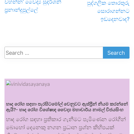
වහන්න’ වෛද්‍ය සුදර්ශනී
පුද්ගලික තොරතුරු
ප්‍රනාන්දුපුල්ලේ
සොරාගන්නට
ඉඩදෙනවාද?
හෘද රෝග සඳහා පැරසිටමෝල් වෙනුවට ඇස්ප්‍රීන් නියම කරන්නේ
ඇයි?- හෘද රෝග විශේෂඥ වෛද්‍ය මහාචාර්ය නාමල් විජයසිංහ
හෘද රෝග සඳහා ප්‍රතිකාර ගැනීමට පැමිණෙන රෝගීන්
බොහෝ දෙනෙකු නගන ප්‍රධාන ප්‍රශ්න කිහිපයක්