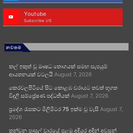
Youtube
Subscribe US
නවතම
කල් ඉකුත් වූ ඖෂධ තොගයක් සමඟ සැපයුම්
ආයතනයක් වටලයි
August 7, 2026
කෙරවලපිටියේ සිට කොළඹ වරායට තවත් භූගත
විදුලි සම්ප්‍රේෂණ පද්ධතියක්
August 7, 2026
ප්‍රදේශ රැසකට මිලිමීටර 75 ඉක්ම වූ වැසි
August 7,
2026
තුන්වන පාසල් වාරයේ පළමු අදියර අදින් අවසන්