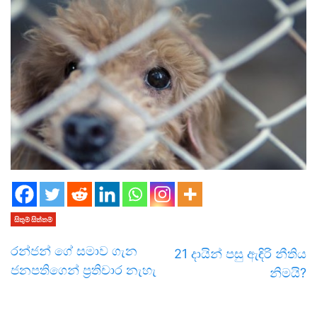
සිතුම් සිත්තම්
රන්ජන් ගේ සමාව ගැන
21 දායින් පසු ඇඳිරි නීතිය
ජනපතිගෙන් ප්‍රතිචාර නැහැ
නිමයි?