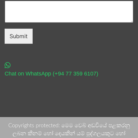
Submit
Chat on WhatsApp (+94 77 359 6107)
Copyrights protected: මෙම වෙබ් අඩවියේ පළකරනු
ලබන කිනම් හෝ දෙයකින් යම් පුද්ගලයකුට හෝ