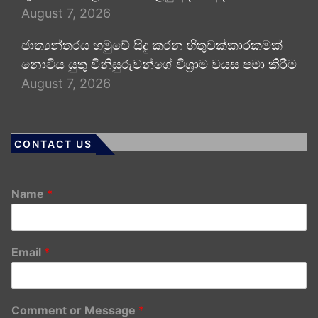
August 7, 2026
ජාත්‍යන්තරය හමුවේ සිදු කරන හිතුවක්කාරකමක්
නොවිය යුතු විනිසුරුවන්ගේ විශ්‍රාම වයස පමා කිරීම
August 7, 2026
CONTACT US
Name
*
Email
*
Comment or Message
*