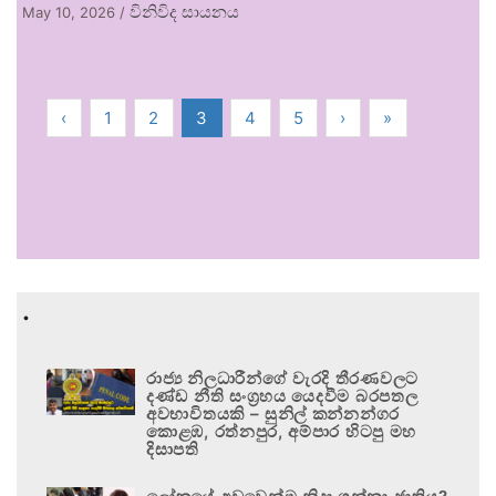
විනිවිද සායනය
May 10, 2026
/
‹
1
2
3
4
5
›
»
.
රාජ්‍ය නිලධාරීන්ගේ වැරදි තීරණවලට
දණ්ඩ නීති සංග්‍රහය යෙදවීම බරපතල
අවභාවිතයකි – සුනිල් කන්නන්ගර
කොළඹ, රත්නපුර, අම්පාර හිටපු මහ
දිසාපති