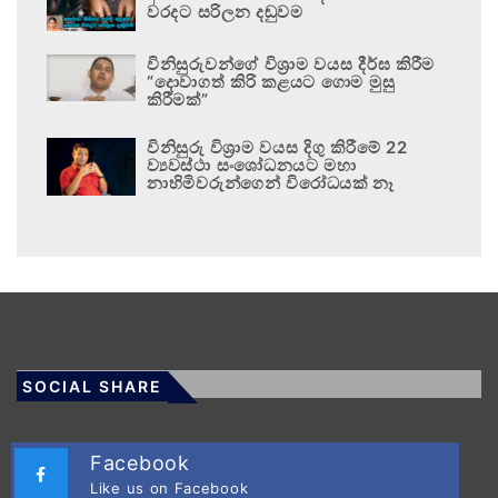
වරදට සරිලන දඬුවම
විනිසුරුවන්ගේ විශ්‍රාම වයස දීර්ඝ කිරීම
“දොවාගත් කිරි කළයට ගොම මුසු
කිරීමක්”
විනිසුරු විශ්‍රාම වයස දිගු කිරීමේ 22
ව්‍යවස්ථා සංශෝධනයට මහා
නාහිමිවරුන්ගෙන් විරෝධයක් නෑ
SOCIAL SHARE
Facebook
Like us on Facebook