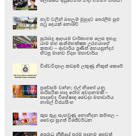
ලෝකයේ අඩුවෙන්ම නිදා ගන්නා ජාතිය?
නැව් වලින් බහලුම් මුහුදට පෙරලීම සුළු
පටු දෙයක් නොවේ
සුරාබදු ආදායම වාර්තාගත ලෙස ඉහළ
යාම සහ ආත්මභක්ෂක උරගයාගේ
කතාව – ආචාර්ය ප්‍රණීත් අභයසුන්දර
හිටපු මානව විද්‍යා මහාචාර්ය
විශ්වවිද්‍යාල කඩඉම් ලකුණු නිකුත් කෙරේ
ප්‍රවේසම් වන්න; එල් නිනෝ යනු
පාරිසරික හෘද රෝග අවදානමකි –
හෘදවේද විශේෂඥ වෛද්‍ය මහාචාර්ය
නාමල් විජයසිංහ
කුස තුළ සැඟවුණු නොනිදන කම්හල –
වෛද්‍ය සුගත් විජේවර්ධන
අපරාධ නීතියේ පරම පදනම හෙවත්