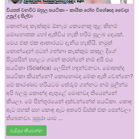
වියපත් වනවිට බහුල සයටිකා – කායික රෝග විශේෂඥ වෛද්‍ය
උපුල් ද සිල්වා
කොන්දෙ කැක්කුම ඕනෑම කෙනෙකු තුළ කිනම්
මොහොතක හෝ ඇතිවිය හැකි හරිම සුලබ දෙයක්.
මෙය එක එක ආකාරයට දැනිය හැකියි. නමුත්
කොන්දෙන් පටන් ගන්නා කැක්කුම කකුල දිගේ
පිටුපසින් පහළට ගමන් කරන්නේ නම් අපි එය
සයටිකා (Sciatica) ලෙසින් හඳුන්වනවා. මොකක්ද
සයටිකා කියන්නෙ? කොහොමද මේක ඇති වෙන්නෙ?
මේ කාරණාව හරියටම තේරුම් ගන්නට නම් මුලින්ම
අපි බලමු කොන්ද ඇතුළේ මොනවද තියෙන්නේ
කියලා. මේ පින්තූරයෙන් දක්වන්නේත් සයටිකා. කොඳු
ඇට පහක් සහ කොඳු ඇට අතරේ ඩිස්ක් එක පෙන්වලා
තිබෙනවා. පුපුරා යාම …
වැඩිපුර කියවන්න