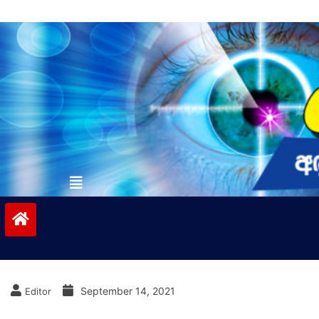
Skip
to
content
vinivida.lk
September 14, 2021
Editor