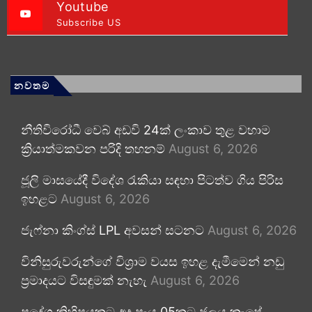
Youtube
Subscribe US
නවතම
නීතිවිරෝධී වෙබ් අඩවි 24ක් ලංකාව තුළ වහාම
ක්‍රියාත්මකවන පරිදි තහනම්
August 6, 2026
ජූලි මාසයේදී විදේශ රැකියා සඳහා පිටත්ව ගිය පිරිස
ඉහළට
August 6, 2026
ජැෆ්නා කිංග්ස් LPL අවසන් සටනට
August 6, 2026
විනිසුරුවරුන්ගේ විශ්‍රාම වයස ඉහළ දැමීමෙන් නඩු
ප්‍රමාදයට විසඳුමක් නැහැ
August 6, 2026
ප්‍රදේශ කිහිපයකට අද පැය 05කට ජලය කැපේ