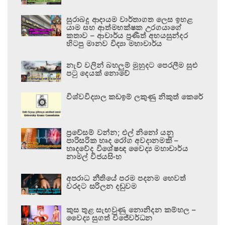
සුරාබදු ආදායම වාර්තාගත ලෙස ඉහළ
යාම සහ ආත්මභක්ෂක උරගයාගේ
කතාව – ආචාර්ය ප්‍රණීත් අභයසුන්දර
හිටපු මානව විද්‍යා මහාචාර්ය
නැව් වලින් බහලුම් මුහුදට පෙරලීම සුළු
පටු දෙයක් නොවේ
විශ්වවිද්‍යාල කඩඉම් ලකුණු නිකුත් කෙරේ
ප්‍රවේසම් වන්න; එල් නිනෝ යනු
පාරිසරික හෘද රෝග අවදානමකි –
හෘදවේද විශේෂඥ වෛද්‍ය මහාචාර්ය
නාමල් විජයසිංහ
අපරාධ නීතියේ පරම පදනම හෙවත්
වරදට සරිලන දඬුවම
කුස තුළ සැඟවුණු නොනිදන කම්හල –
වෛද්‍ය සුගත් විජේවර්ධන