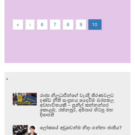
«
‹
6
7
8
9
10
.
රාජ්‍ය නිලධාරීන්ගේ වැරදි තීරණවලට
දණ්ඩ නීති සංග්‍රහය යෙදවීම බරපතල
අවභාවිතයකි – සුනිල් කන්නන්ගර
කොළඹ, රත්නපුර, අම්පාර හිටපු මහ
දිසාපති
ලෝකයේ අඩුවෙන්ම නිදා ගන්නා ජාතිය?