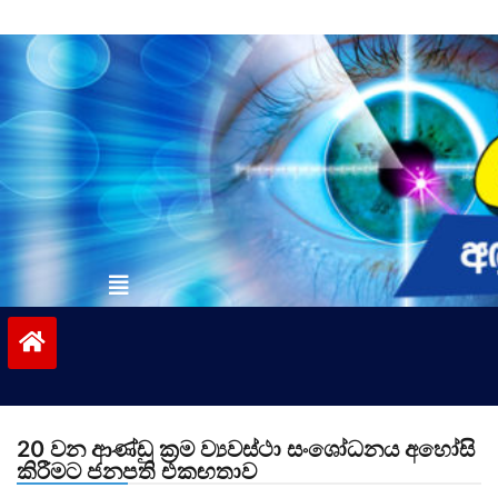
Skip
to
content
vinivida.lk
20 වන ආණ්ඩු ක්‍රම ව්‍යවස්ථා සං‌ශෝධනය අහෝසි
කිරීමට ජනපති එකඟතාව