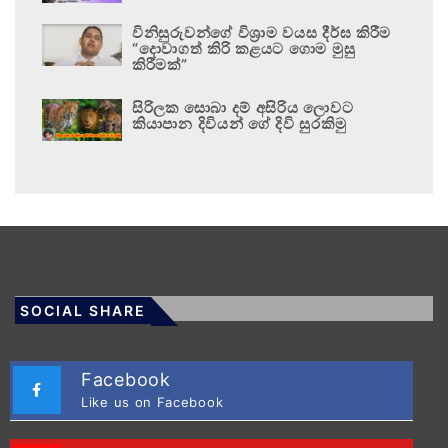
විනිසුරුවන්ගේ විශ්‍රාම වයස දීර්ඝ කිරීම
“දොවාගත් කිරි කළයට ගොම මුසු
කිරීමක්”
සිරිලක සොබා දම් අසිරිය ලොවට
කියාපාන දිවියන් ගේ දිවි සුරකිමු
SOCIAL SHARE
Facebook
Like us on Facebook