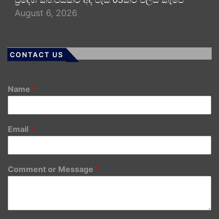
August 6, 2026
CONTACT US
Name
*
Email
*
Comment or Message
*