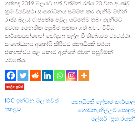
ගත්තද 2019 බලයට පත් වත්මන් රජය 20 වන ආණ්ඩු
ක්‍රම ව්‍යවස්ථා සං‌ශෝධනය සම්මත කර ගැනීම මඟින්
රාජ්‍ය බලය රාජපක්ෂ පවුල යටතේම තබා ගැනීමට
අවශ්‍ය නෛතික පසුබිම සකසා ගත් බවට විවිධ
පාර්ශවයන්ගෙන් චෝදනා එල්ල වී තිබේ.එම ව්‍යවස්ථා
සංශෝධනය අහෝසි කිරීමට ජනාධිපති වරයා
එකඟත්වය පළ කොට ඇත්තේ එවන් පසුබිමක්
යටතේය.
කාලීන පුවත්
IOC ඉන්ධන මිල තවත්
ජනාධිපති ලේකම් කාර්යාල
ඉහළට
ගොඩනැඟිල්ලට සොඳුරු
ලේසර් “ප්‍රහාරයක්”