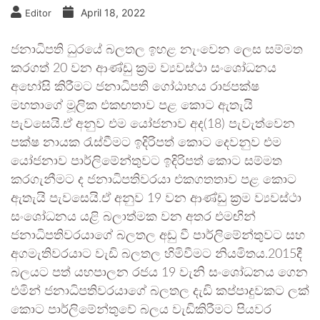
April 18, 2022
Editor
ජනාධිපති ධුරයේ බලතල ඉහළ නැංවෙන ලෙස සම්මත
කරගත් 20 වන ආණ්ඩු ක්‍රම ව්‍යවස්ථා සං‌ශෝධනය
අහෝසි කිරීමට ජනාධිපති ගෝඨාභය රාජපක්ෂ
මහතාගේ මූලික එකඟතාව පළ කොට ඇතැයි
පැවසෙයි.ඒ අනුව එම යෝජනාව අද(18) පැවැත්වෙන
පක්ෂ නායක රැස්වීමට ඉදිරිපත් කොට දෙවනුව එම
යෝජනාව පාර්ලිමේන්තුවට ඉදිරිපත් කොට සම්මත
කරගැනීමට ද ජනාධිපතිවරයා එකගතතාව පළ ‌කොට
ඇතැයි පැවසෙයි.ඒ අනුව 19 වන ආණ්ඩු ක්‍රම ව්‍යවස්ථා
සං‌ශෝධනය යළි බලාත්මක වන අතර එමඟින්
ජනාධිපතිවරයාගේ බලතල අඩු වී පාර්ලිමේන්තුවට සහ
අගමැතිවරයාට වැඩි බලතල හිමිවීමට නියමිතය.2015දී
බලයට පත් යහපාලන රජය 19 වැනි සංශෝධනය ගෙන
එමින් ජනාධිපතිවරයාගේ බලතල දැඩි කප්පාදුවකට ලක්
කොට පාර්ලිමේන්තුවේ බලය වැඩිකිරීමට පියවර