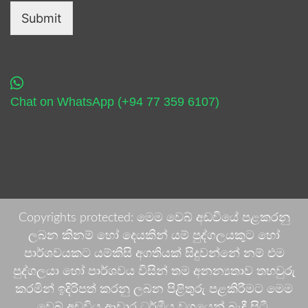
Submit
Chat on WhatsApp (+94 77 359 6107)
Copyrights protected: මෙම වෙබ් අඩවියේ පළකරනු
ලබන කිනම් හෝ දෙයකින් යම් පුද්ගලයකුට හෝ
පාර්ශවයකට යම්කිසි අගතියක් සිදුවන්නේ නම් එම
පුද්ගලයා හෝ පාර්ශවය විසින් තම අනන්‍යතාව තහවුරු
කරමින් ඉදිරිපත් කරනු ලබන පිළිතුරු පළකිරීමට මෙම
වෙබ් අඩවිය ආචාර ධර්මීය වශයෙන් බැඳී සිටී.