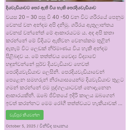
දියවැඩියාවට පෙර ඇති විය හැකි පෙරදියවැඩියාව
වයස 20 – 30 පසු වී 40 -50 වන විට ශරීරයේ පෙනුම
වෙනස් වන අන්දම අපි දනිමු. ශරීරය ඇතුලාන්තය
වෙනස් වන්නේත් මේ ආකාරයටම ය. අද අපි කතා
කරන්නේ මේ විදියට ඇතිවන වෙනස්කම තුළින්
ඇතැම් විට ලෙඩක් නිර්මාණය විය හැකි අන්දම
පිළිබඳව ය. මේ තත්ත්වය වෛද්‍ය විද්‍යාවේ
හඳුන්වන්නේ පූර්ව දියවැඩියාව හෙවත්
පෙරදියවැඩියාව ලෙසිනි. පෙරදියවැඩියාවෙන්
පෙළෙන සමහරුන් නිරායාසයෙන්ම දියවැඩියාව තුළට
ගමන් කරන්නේ එම පුද්ගලයාටවත් නොදැනෙන
ආකාරයකිනි. ඔබේ ජීවිතයේ ඉදිරි කාලය ඔබගෙන්
ඉවත් කරන්නට මෙම රෝගී තත්ත්වයට හැකියාවක් …
වැඩිපුර කියවන්න
විනිවිද සායනය
October 5, 2025
/