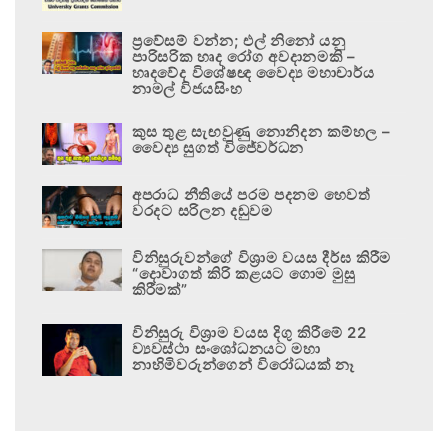
ප්‍රවේසම් වන්න; එල් නිනෝ යනු
පාරිසරික හෘද රෝග අවදානමකි –
හෘදවේද විශේෂඥ වෛද්‍ය මහාචාර්ය
නාමල් විජයසිංහ
කුස තුළ සැඟවුණු නොනිදන කම්හල –
වෛද්‍ය සුගත් විජේවර්ධන
අපරාධ නීතියේ පරම පදනම හෙවත්
වරදට සරිලන දඬුවම
විනිසුරුවන්ගේ විශ්‍රාම වයස දීර්ඝ කිරීම
“දොවාගත් කිරි කළයට ගොම මුසු
කිරීමක්”
විනිසුරු විශ්‍රාම වයස දිගු කිරීමේ 22
ව්‍යවස්ථා සංශෝධනයට මහා
නාහිමිවරුන්ගෙන් විරෝධයක් නෑ