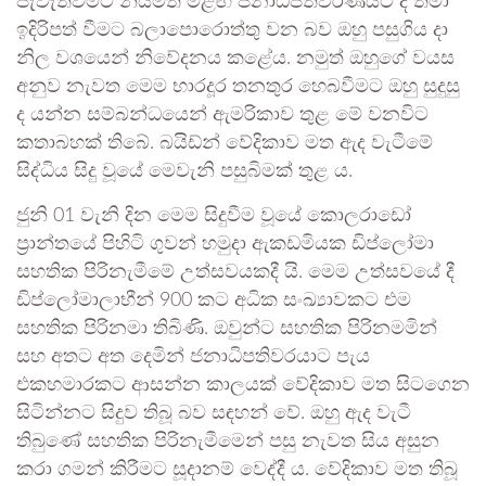
පැවැත්වීමට නියමිත මීළඟ ජනාධිපතිවරණයට ද තමා
ඉදිරිපත් වීමට බලාපොරොත්තු වන බව ඔහු පසුගිය දා
නිල වශයෙන් නිවේදනය කළේය. නමුත් ඔහුගේ වයස
අනුව නැවත මෙම භාරදූර තනතුර හෙබවීමට ඔහු සුදුසු
ද යන්න සම්බන්ධයෙන් ඇමරිකාව තුළ මේ වනවිට
කතාබහක් තිබේ. බයිඩ්න් වේදිකාව මත ඇද වැටීමේ
සිද්ධිය සිදු වූයේ මෙවැනි පසුබිමක් තුළ ය.
ජුනි 01 වැනි දින මෙම සිදුවීම වූයේ කොලරාඩෝ
ප්‍රාන්තයේ පිහිටි ගුවන් හමුදා ඇකඩමියක ඩිප්ලෝමා
සහතික පිරිනැමීමේ උත්සවයකදී යි. මෙම උත්සවයේ දී
ඩිප්ලෝමාලාභීන් 900 කට අධික සංඛ්‍යාවකට එම
සහතික පිරිනමා තිබිණි. ඔවුන්ට සහතික පිරිනමමින්
සහ අතට අත දෙමින් ජනාධිපතිවරයාට පැය
එකහමාරකට ආසන්න කාලයක් වේදිකාව මත සිටගෙන
සිටින්නට සිදුව තිබූ බව සඳහන් වේ. ඔහු ඇද වැටී
තිබුණේ සහතික පිරිනැමීමෙන් පසු නැවත සිය අසුන
කරා ගමන් කිරීමට සූදානම් වෙද්දී ය. වේදිකාව මත තිබූ