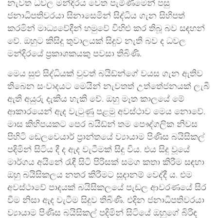
නැවත ධවල මන්දිරය වෙත පැමිණීමෙන් පසු
ජනාධිපතිවරයා සිනාසෙමින් සිද්ධිය ගැන සිහිපත්
කරමින් මාධ්‍යවේදීන් හමුවේ විහිළු කර තිබූ බව සඳහන්
වේ. ඔහුට කිසිදු තුවාලයක් සිදුව නැති බව ද ධවල
මන්දිරයේ ප්‍රකාශකයකු පවසා තිබිණි.
මෙය සුළු සිද්ධියක් වුවත් බයිඩ්න්ගේ වයස ගැන ඇතිව
තිබෙන සංවාදයට මෙයින් නැවතත් උත්තේජනයක් ලැබී
ඇති අයුරු දැකිය හැකි වේ. ඔහු මෑත කාලයේ මේ
ආකාරයෙන් ඇද වැටුණු පළමු අවස්ථාව මෙය නොවේ.
මාස කිහිපයකට පෙර බයිඩ්න් තම පෞද්ගලික නිවස
පිහිටි ඩෙලවෙයාර් ප්‍රාන්තයේ ව්‍යායාම පිණිස බයිසිකල්
පදිමින් සිටිය දී ද ඇද වැටීමක් සිදු විය. එය සිදු වූයේ
මාර්ගය අයිනේ රැඳී සිටි පිරිසක් සමග කතා කිරීම සඳහා
ඔහු බයිසිකලය නතර කිරීමට සූදානම් වෙද්දී ය. එම
අවස්ථාවේ පාදයක් බයිසිකලයේ පැඩල ආවරණයේ සිර
වීම නිසා ඇද වැටීම සිදුව තිබිණි. එදින ජනාධිපතිවරයා
ව්‍යායාම පිණිස බයිසිකල් පදිමින් සිටියේ ඔහුගේ බිරිඳ