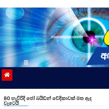
Skip
to
content
vinivida.lk
80 හැවිරිදි ජෝ බයිඩ්න් වේදිකාවක් මත ඇද
වැටෙයි