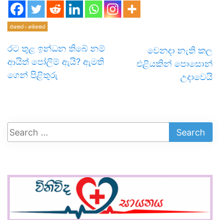
එතෙර - මෙතෙර
රට තුළ ඉන්ධන තිබේ නම්
වෙනදා නැති කල
ආයිත් පෝලිම් ඇයි? ඇමති
එළියකින් පොසොන්
ගෙන් පිළිතුරු
උදාවෙයි