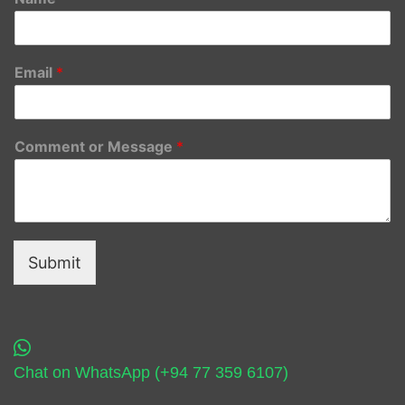
Email
*
Comment or Message
*
Submit
Chat on WhatsApp (+94 77 359 6107)