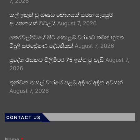
7, 2026
කල් ඉකුත් වූ ඖෂධ තොගයක් සමඟ සැපයුම්
ආයතනයක් වටලයි
August 7, 2026
කෙරවලපිටියේ සිට කොළඹ වරායට තවත් භූගත
විදුලි සම්ප්‍රේෂණ පද්ධතියක්
August 7, 2026
ප්‍රදේශ රැසකට මිලිමීටර 75 ඉක්ම වූ වැසි
August 7,
2026
තුන්වන පාසල් වාරයේ පළමු අදියර අදින් අවසන්
August 7, 2026
CONTACT US
Name
*