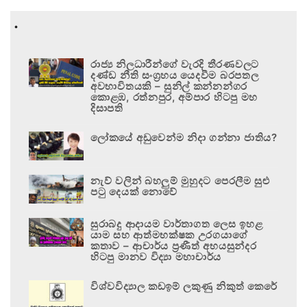
.
රාජ්‍ය නිලධාරීන්ගේ වැරදි තීරණවලට
දණ්ඩ නීති සංග්‍රහය යෙදවීම බරපතල
අවභාවිතයකි – සුනිල් කන්නන්ගර
කොළඹ, රත්නපුර, අම්පාර හිටපු මහ
දිසාපති
ලෝකයේ අඩුවෙන්ම නිදා ගන්නා ජාතිය?
නැව් වලින් බහලුම් මුහුදට පෙරලීම සුළු
පටු දෙයක් නොවේ
සුරාබදු ආදායම වාර්තාගත ලෙස ඉහළ
යාම සහ ආත්මභක්ෂක උරගයාගේ
කතාව – ආචාර්ය ප්‍රණීත් අභයසුන්දර
හිටපු මානව විද්‍යා මහාචාර්ය
විශ්වවිද්‍යාල කඩඉම් ලකුණු නිකුත් කෙරේ