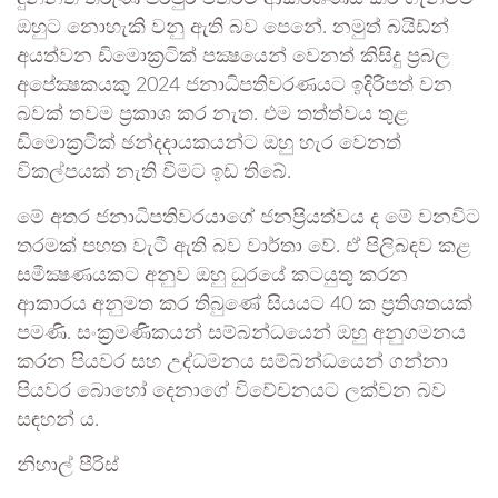
ඔහුට නොහැකි වනු ඇති බව පෙනේ. නමුත් බයිඩ්න්
අයත්වන ඩිමොක්‍රටික් පක්‍ෂයෙන් වෙනත් කිසිදු ප්‍රබල
අපේක්‍ෂකයකු 2024 ජනාධිපතිවරණයට ඉදිරිපත් වන
බවක් තවම ප්‍රකාශ කර නැත. එම තත්ත්වය තුළ
ඩිමොක්‍රටික් ඡන්දදායකයන්ට ඔහු හැර වෙනත්
විකල්පයක් නැති වීමට ඉඩ තිබේ.
මේ අතර ජනාධිපතිවරයාගේ ජනප්‍රියත්වය ද මේ වනවිට
තරමක් පහත වැටී ඇති බව වාර්තා වේ. ඒ පිලිබඳව කළ
සමීක්‍ෂණයකට අනුව ඔහු ධුරයේ කටයුතු කරන
ආකාරය අනුමත කර තිබුණේ සියයට 40 ක ප්‍රතිශතයක්
පමණි. සංක්‍රමණිකයන් සම්බන්ධයෙන් ඔහු අනුගමනය
කරන පියවර සහ උද්ධමනය සම්බන්ධයෙන් ගන්නා
පියවර බොහෝ දෙනාගේ විවේචනයට ලක්වන බව
සඳහන් ය.
නිහාල් පීරිස්