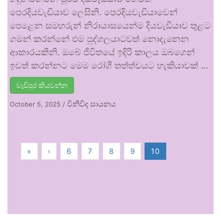
පෙරදියවැඩියාව ලෙසිනි. පෙරදියවැඩියාවෙන්
පෙළෙන සමහරුන් නිරායාසයෙන්ම දියවැඩියාව තුළට
ගමන් කරන්නේ එම පුද්ගලයාටවත් නොදැනෙන
ආකාරයකිනි. ඔබේ ජීවිතයේ ඉදිරි කාලය ඔබගෙන්
ඉවත් කරන්නට මෙම රෝගී තත්ත්වයට හැකියාවක් …
වැඩිපුර කියවන්න
විනිවිද සායනය
October 5, 2025
/
«
‹
6
7
8
9
10