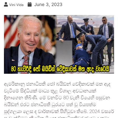
June 3, 2023
Vini Vida
ඇමරිකානු ජනාධිපති ජෝ බයිඩ්න් වේදිකාවක් මත ඇද
වැටීමේ සිද්ධියක් මාධ්‍ය තූළ විශාල අවධානයක්
දිනාගෙන තිබිණි. මේ වනවිට 80 වැනි වියෙහි පසුවන
බයිඩ්න් එරට ජනාධිපති ධුරයට පත් වූ වියපත්ම
පුද්ගලයා ලෙස ද වාර්තාවක් පිහිටුවා තිබේ. 2024 වසරේ