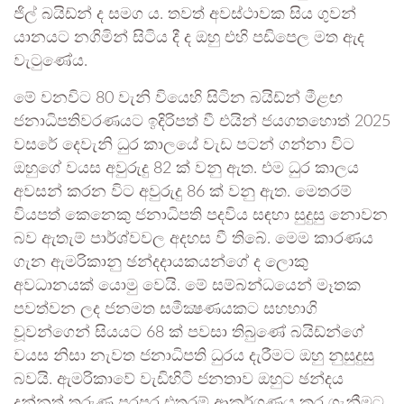
ජිල් බයිඩ්න් ද සමග ය. තවත් අවස්ථාවක සිය ගුවන්
යානයට නගිමින් සිටිය දී ද ඔහු එහි පඩිපෙල මත ඇද
වැටුණේය.
මේ වනවිට 80 වැනි වියෙහි සිටින බයිඩ්න් මීළඟ
ජනාධිපතිවරණයට ඉදිරිපත් වී එයින් ජයගතහොත් 2025
වසරේ දෙවැනි ධුර කාලයේ වැඩ පටන් ගන්නා විට
ඔහුගේ වයස අවුරුදු 82 ක් වනු ඇත. එම ධුර කාලය
අවසන් කරන විට අවුරුදු 86 ක් වනු ඇත. මෙතරම්
වියපත් කෙනෙකු ජනාධිපති පදවිය සඳහා සුදුසු නොවන
බව ඇතැම් පාර්ශ්වවල අදහස වී තිබේ. මෙම කාරණය
ගැන ඇමරිකානු ඡන්දදායකයන්ගේ ද ලොකු
අවධානයක් යොමු වෙයි. මේ සම්බන්ධයෙන් මෑතක
පවත්වන ලද ජනමත සමීක්‍ෂණයකට සහභාගි
වූවන්ගෙන් සියයට 68 ක් පවසා තිබුණේ බයිඩ්න්ගේ
වයස නිසා නැවත ජනාධිපති ධුරය දැරීමට ඔහු නුසුදුසු
බවයි. ඇමරිකාවේ වැඩිහිටි ජනතාව ඔහුට ඡන්දය
දුන්නත් තරුණ පරපුර එතරම් ආකර්ශණය කර ගැනීමට