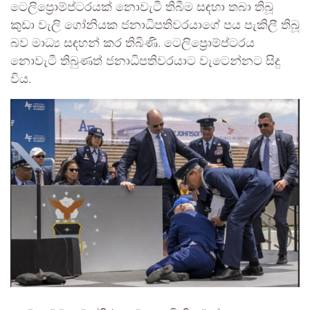
ටෙලිප්‍රොම්ප්ටරයක් නොවැටී තිබීම සඳහා තබා තිබූ
කුඩා වැලි ගෝනියක ජනාධිපතිවරයාගේ පය පැකිලී තිබූ
බව මාධ්‍ය සඳහන් කර තිබිණි. ටෙලිප්‍රොම්ප්ටරය
නොවැටී තිබුණත් ජනාධිපතිවරයාට වැටෙන්නට සිදු
විය.