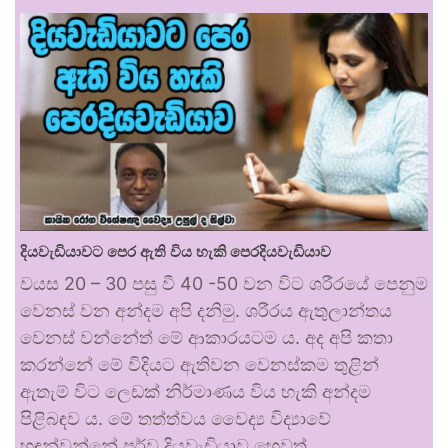
දියවැඩියාවට පෙර ඇති විය හැකි පෙරදියවැඩියාව
වයස 20 – 30 පසු වී 40 -50 වන විට ශරීරයේ පෙනුම
වෙනස් වන අන්දම අපි දනිමු. ශරීරය ඇතුලාන්තය
වෙනස් වන්නේත් මේ ආකාරයටම ය. අද අපි කතා
කරන්නේ මේ විදියට ඇතිවන වෙනස්කම තුළින්
ඇතැම් විට ලෙඩක් නිර්මාණය විය හැකි අන්දම
පිළිබඳව ය. මේ තත්ත්වය වෛද්‍ය විද්‍යාවේ
හඳුන්වන්නේ පූර්ව දියවැඩියාව හෙවත්