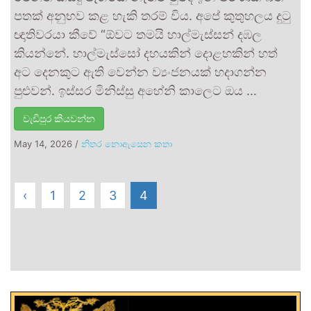
පතක් අනුභව කළ හැකි තරම් විය. අපේ කුතුහලය දුටු
ඥාතිවරයා කීවේ “ඕවට තමයි හාල්මැස්සන් දඹල
කියන්නේ. හාල්මැස්සෝ දහයකින් දොළහකින් හත්
අට දෙනකුට ඇති වෙන්න ව්‍යංජනයක් හදාගන්න
පුළුවන්. ඉස්සර මිනිස්සු අහේනි කාලෙට ඔය …
වැඩිපුර කියවන්න
May 14, 2026
/
නිතර නොඇසෙන කතා
‹
1
2
3
4