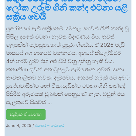
ලෝක උරුම ගිනි කන්ද එට්නා යළි
සක්‍රිය වෙයි
යුරෝපයේ ඇති සක්‍රියතම යමහල හෙවත් ගිනි කන්ද වූ
සිසිල දූපතේ එට්නා නැවත විදාරණය විය. තවත්
ලෙසකින් පැවසුවහොත් පුපුරා ගියේය. ඒ 2025 මැයි
මාසයේ අග භාගයට වන්නටය. අහසේ කිලෝමීටර්
4ක් තරම් දුරට එහි අළු විසි වනු දකිනු හැකි විය.
කතානියා ගුවන් තොටුපලට පැමිණෙන ගුවන් යානා
තාවකාලිකව නවතා දැමුවේය. කෙසේ නමුත් මේ අවට
ප්‍රදේශවාසීන්ට හෝ විද්‍යාඥයින්ට එට්නා ගිනි කන්දේ
පිපිරීම අරුමයක් වූ බවක් පෙනුණේ නැත. ඔවුන් එය
සැලකුවේ සියවස් …
වැඩිපුර කියවන්න
June 4, 2025
/
එතෙර – මෙතෙර