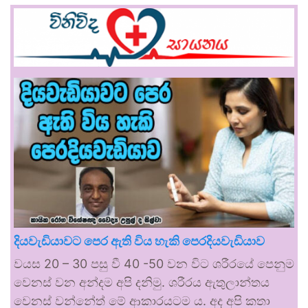
දියවැඩියාවට පෙර ඇති විය හැකි පෙරදියවැඩියාව
වයස 20 – 30 පසු වී 40 -50 වන විට ශරීරයේ පෙනුම
වෙනස් වන අන්දම අපි දනිමු. ශරීරය ඇතුලාන්තය
වෙනස් වන්නේත් මේ ආකාරයටම ය. අද අපි කතා