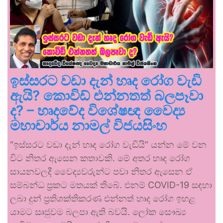
ඉස්සරට වඩා දැන් හෘද රෝග වැඩි
ඇයි? කොවිඩ් එන්නතත් බලපෑවා
ද? – හෘදවේද විශේෂඥ වෛද්‍ය
මහාචාර්ය නාමල් විජයසිංහ
“ඉස්සරට වඩා දැන් හෘද රෝග වැඩියි” යන්න මේ වන
විට නිතර ඇසෙන කතාවකි. මේ අතර හෘද රෝග
සායනවලදී වෛද්‍යවරුන්ට පවා නිතර ඇසෙන ඒ
සම්බන්ධ ප්‍රකට මතයක් තිබේ. එනම් COVID-19 සඳහා
ලබා දුන් ප්‍රතිශක්තිකරණ එන්නත් හෘද රෝග ඉහළ
යාමට සෘජුවම බලපා ඇති බවයි. ලෝක සෞඛ්‍ය