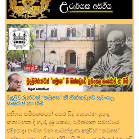
මුදලිවරුන්ටත් “තමුසෙ” කී හික්කඩුවේ සුමංගල
සංඝරාජ නා හිමි
අතිශය සමීපතමයන් අතර සිදු කෙරෙන සුහද
කතාබහක දී හැරුණු කොට, වර්තමාන සමාජයේ
එදිනෙදා භාවිත වන ආමන්ත්‍රණ අතුරින් “තමුසෙ”
යන්න යමකුට නිගරු කිරීම පිණිස යොදන්නක් බව අපි