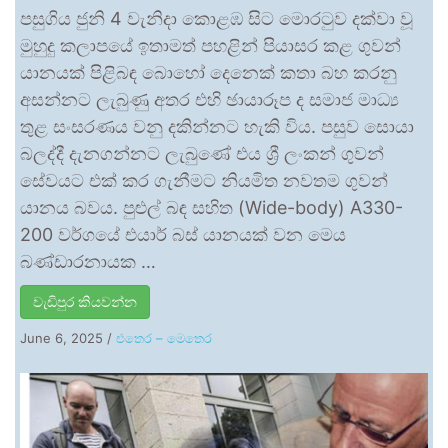
පසුගිය ජුනි 4 වැනිදා කොළඹ සිට මොරටුව දක්වා වූ
මුහුදු කලාපයේ ඉතාමත් පහළින් පියාසර කළ ගුවන්
යානයක් පිළිබඳ බොහෝ දෙනෙක් කතා බහ කරනු
අසන්නට ලැබුණු අතර එහි ඡායාරූප ද සමාජ මාධ්‍ය
තුළ සංසරණය වනු දකින්නට හැකි විය. පසුව සොයා
බලද්දී දැනගන්නට ලැබුණේ එය ශ්‍රී ලංකන් ගුවන්
සේවයට එක් කර ගැනීමට නියමිත නවතම ගුවන්
යානය බවය. පුළුල් බඳ සහිත (Wide-body) A330-
200 වර්ගයේ එයාර් බස් යානයක් වන මෙය
බණ්ඩාරනායක …
වැඩිපුර කියවන්න
June 6, 2025
/
එතෙර – මෙතෙර