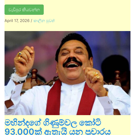
වැඩිපුර කියවන්න
April 17, 2026
/
කාලීන පුවත්
මහින්දගේ ගිණුම්වල කෝටි
93,000ක් ඇතැයි යන ප්‍රචාරය