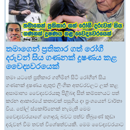
තමාගෙන් ප්‍රතිකාර ගත් රෝගී
දරුවන් සිය ගණනක් දූෂණය කළ
වෛද්‍යවරයෙක්
තමා යටතේ ප්‍රතිකාර ගනිමින් සිටි රෝගීන් සිය
ගණනක් දූෂණය ඇතුළු ලිංගික අතවරවලට ලක් කළ
අසාමාන්‍ය වෛද්‍යවරයකු පිළිබඳ සිත් කම්පනයට පත්
කරන ආකාරයේ කතාවක් පසුගිය දා ප්‍රංශයෙන් වාර්තා
විය. ජෝල් ස්කෝර්නෙක් නැමැති මෙම
වෛද්‍යවරයාගේ ගොදුරු බවට පත්ව තිබුණේ කුඩා
දරුවන් වීම තවත් විශේෂත්වයකි. මෙම වෛද්‍යවරයාට