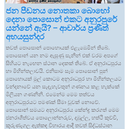
ජන පීඩනය නොතකා බොහෝ
දෙනා පොසොන් එකට අනුරපුරේ
යන්නේ ඇයි? – ආචාර්ය ප්‍රණීත්
අභයසුන්දර
තවත් පොසොන් පොහොයක් එළැඹෙමින් තිබේ.
පොසොන් යන නම ඇසුණු සැනින් එක් වරම අපගේ
සිහියට නැඟෙන ස්ථාන දෙකක් තිබේ. ඒ අනුරාධපුරය
හා මිහින්තලාවයි. එනිසාම සෑම පොසොන් පුන්
පොහොයක් මුල් කොටම අනුරාධපුර හා මිහින්තලයට
වන්දනාවේ යන සැදැහැවතුන් ගණනය කළ හැක්කේ
මිලියන ගණනිනි. එමෙන්ම මෙම තත්වය
අනුරාධපුරයට පමණක් සීමා වූවක් නොවේ.
පොසොන් සමයට අනුරාධපුරය කේන්ද්‍ර කරගත් මෙම
ජනරාශීත්වය පොලොන්නරුව, දඹුල්ල, හත්ථි කුච්චි,
කුරුණෑගල ඇත්කඳ විහාරය ආදී තවත් සිද්ධස්ථාන