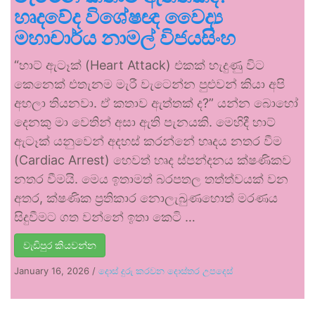
හෘදවේද විශේෂඥ වෛද්‍ය
මහාචාර්ය නාමල් විජයසිංහ
“හාට් ඇටෑක් (Heart Attack) එකක් හැදුණු විට
කෙනෙක් එතැනම මැරී වැටෙන්න පුළුවන් කියා අපි
අහලා තියනවා. ඒ කතාව ඇත්තක් ද?” යන්න බොහෝ
දෙනකු මා වෙතින් අසා ඇති පැනයකි. මෙහිදී හාට්
ඇටෑක් යනුවෙන් අදහස් කරන්නේ හෘදය නතර වීම
(Cardiac Arrest) හෙවත් හෘද ස්පන්දනය ක්ෂණිකව
නතර වීමයි. මෙය ඉතාමත් බරපතල තත්ත්වයක් වන
අතර, ක්ෂණික ප්‍රතිකාර නොලැබුණහොත් මරණය
සිදුවීමට ගත වන්නේ ඉතා කෙටි …
වැඩිපුර කියවන්න
January 16, 2026
/
දොස් දුරු කරවන දොස්තර උපදෙස්