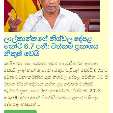
ලාල්කාන්තගේ නිශ්චල දේපළ
කෝටි 6.7 පනී: වත්කම් ප්‍රකාශය
නිකුත් වෙයි
කෘෂිකර්ම, පශු සම්පත්, ඉඩම් හා වාරිමාර්ග අමාත්‍ය
කේ.ඩී. ලාල්කාන්ත මහතා සතුව රුපියල් කෝටි 6.7කට
අධික වටිනාකමකින් යුත් නිශ්චල දේපළ පවතින බව ඒ
මහතා විසින් ඉදිරිපත් කරන ලද නවතම වත්කම්
බැරකම් ප්‍රකාශය මගින් අනාවරණය වී තිබේ. 2023
අංක 09 දරන දූෂණ විරෝධී පනතට ප්‍රකාරව සියලු
දේශපාලනඥයන් …