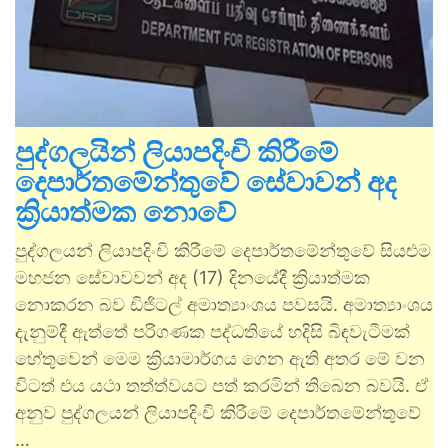
පුද්ගලයින් ලියාපදිංචි කිරීමේ
දෙපාර්තමේන්තුවේ සේවාවන් අද
ක්‍රියාත්මක නොවේ
පුද්ගලයන් ලියාපදිංචි කිරීමේ දෙපාර්තමේන්තුවේ සියළුම
මහජන සේවාවවන් අද (17) දිනයේදී ක්‍රියාත්මක
නොකරන බව ඩිජිටල් අමාත්‍යාංශය පවසයි. අමාත්‍යාංශය
දැනුම්දී ඇත්තේ පරිගණක පද්ධතියේ හදිසි බිඳවැටීමක්
හේතුවෙන් මෙම ක්‍රියාමාර්ගය ගෙන ඇති අතර මේ වන
විටත් එය යථා තත්ත්වයට පත් කරමින් තිබෙන බවයි. ඒ
අනුව පුද්ගලයන් ලියාපදිංචි කිරීමේ දෙපාර්තමේන්තුවේ
…