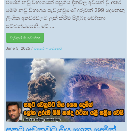
එරෙහි නඩු විභාගයක් පසුගිය දිනවල අවසන් වූ අතර
මෙම නඩු විභාගය පැවැත්වුණේ දරුවන් 299 දෙනෙකු
ලිංගික අතවරවලට ලක් කිරීම පිළිබඳ චෝදනා
සම්බන්ධයෙනි. මේ …
වැඩිපුර කියවන්න
June 5, 2025
/
එතෙර – මෙතෙර
සතුට වෙනුවට බිය ගෙන දෙමින්