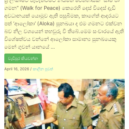
ශ්‍රී ලංකාවේ පැවැත්වීමට නියමිත ඓතිහාසික “සාම පා
ගමන” (Walk for Peace) කෙරෙහි දෙස් විදෙස් දැඩි
අවධානයක් යොමුව ඇති පසුබිමක, කාගේත් ආදරයට
පත් ‘ආලෝකා’ (Aloka) සුනඛයා ද එම ගමනට එක්වන
බව නිල වශයෙන් තහවුරු වී තිබේ.මෙම සංචාරයේ ඇති
විශේෂත්වය වන්නේ ආලෝකා සාමාන්‍ය සුනඛයෙකු
මෙන් ගුවන් යානයේ …
වැඩිපුර කියවන්න
April 16, 2026
/
කාලීන පුවත්