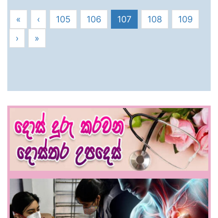
«
‹
105
106
107
108
109
›
»