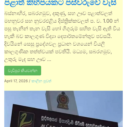
පළාත් කිහිපයකට පස්වරුවේ වැසි
බස්නාහිර, සබරගමුව, දකුණු, සහ ඌව පළාත්වලත්
මහනුවර සහ නුවරඑළිය දිස්ත්‍රික්කවලත් ප. ව. 1.00 න්
පසු තැනින් තැන වැසි හෝ ගිගුරුම් සහිත වැසි ඇති විය
හැකි බව කාලගුණ විද්‍යා දෙපාර්තමේන්තුව පවසයි.
දිවයිනේ සෙසු ප්‍රදේශවල ප්‍රධාන වශයෙන් වියලි
කාලගුණික තත්ත්වයක් පවතියි. මධ්‍යම, සබරගමුව,
උතුරු මැද සහ ඌව …
වැඩිපුර කියවන්න
April 17, 2026
/
කාලීන පුවත්