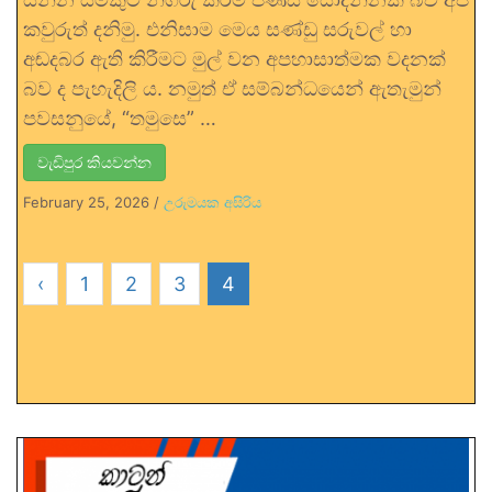
කවුරුත් දනිමු. එනිසාම මෙය සණ්ඩු සරුවල් හා
අඬදබර ඇති කිරීමට මුල් වන අපහාසාත්මක වදනක්
බව ද පැහැදිලි ය. නමුත් ඒ සම්බන්ධයෙන් ඇතැමුන්
පවසනුයේ, “තමුසෙ” …
වැඩිපුර කියවන්න
February 25, 2026
/
උරුමයක අසිරිය
‹
1
2
3
4