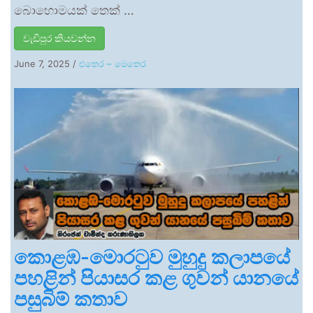
බොහොමයක් තෙක් …
වැඩිපුර කියවන්න
June 7, 2025
/
එතෙර – මෙතෙර
කොළඹ-මොරටුව මුහුදු කලාපයේ
පහළින් පියාසර කළ ගුවන් යානයේ
පසුබිම් කතාව