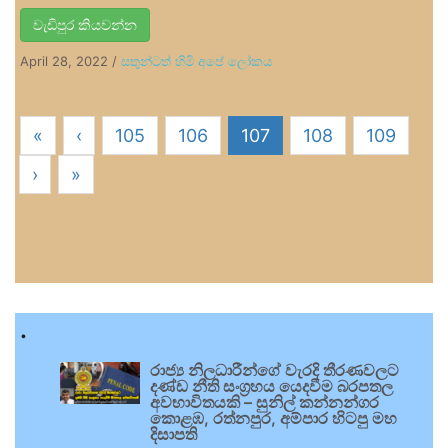
වැඩිපුර කියවන්න
April 28, 2022
/
සතුන්ටත් හිමි අපේ ලෝකය
«
‹
105
106
107
108
109
›
»
.
රාජ්‍ය නිලධාරීන්ගේ වැරදි තීරණවලට
දණ්ඩ නීති සංග්‍රහය යෙදවීම බරපතල
අවභාවිතයකි – සුනිල් කන්නන්ගර
කොළඹ, රත්නපුර, අම්පාර හිටපු මහ
දිසාපති