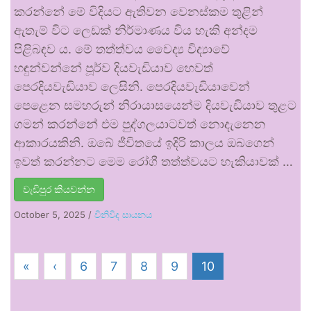
කරන්නේ මේ විදියට ඇතිවන වෙනස්කම තුළින්
ඇතැම් විට ලෙඩක් නිර්මාණය විය හැකි අන්දම
පිළිබඳව ය. මේ තත්ත්වය වෛද්‍ය විද්‍යාවේ
හඳුන්වන්නේ පූර්ව දියවැඩියාව හෙවත්
පෙරදියවැඩියාව ලෙසිනි. පෙරදියවැඩියාවෙන්
පෙළෙන සමහරුන් නිරායාසයෙන්ම දියවැඩියාව තුළට
ගමන් කරන්නේ එම පුද්ගලයාටවත් නොදැනෙන
ආකාරයකිනි. ඔබේ ජීවිතයේ ඉදිරි කාලය ඔබගෙන්
ඉවත් කරන්නට මෙම රෝගී තත්ත්වයට හැකියාවක් …
වැඩිපුර කියවන්න
October 5, 2025
/
විනිවිද සායනය
«
‹
6
7
8
9
10