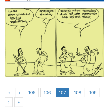
«
‹
105
106
107
108
109
›
»