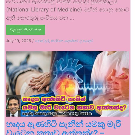
සංවිධානය ඇමරිකානු ජාතික වෛද්‍ය පුස්තකාලය
(National Library of Medicine) මඟින් ගොනු කොට
ඇති තොරතුරු සංචිතය වන …
වැඩිපුර කියවන්න
July 19, 2026
/
දොස් දුරු කරවන දොස්තර උපදෙස්
හෘදය ඇණහිටි සැනින් යමකු මැරී
වැටෙන කතාව ඇත්තක්ද? –