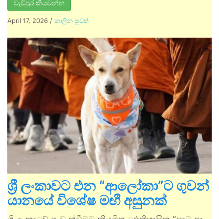
වැඩිපුර කියවන්න
April 17, 2026
/
කාලීන පුවත්
ශ්‍රී ලංකාවට එන “ආලෝකා”ට ගුවන්
යානයේ විශේෂ මඟී අසුනක්