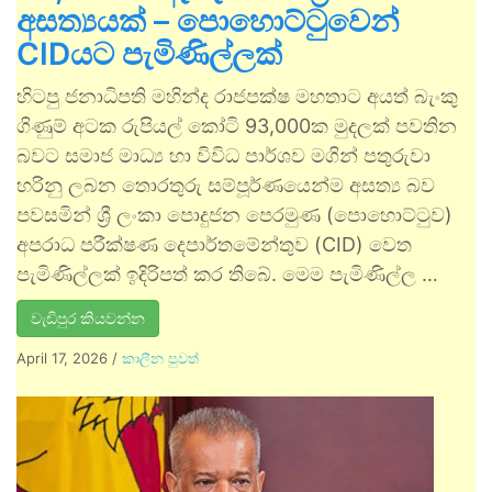
අසත්‍යයක් – පොහොට්ටුවෙන්
CIDයට පැමිණිල්ලක්
හිටපු ජනාධිපති මහින්ද රාජපක්ෂ මහතාට අයත් බැංකු
ගිණුම් අටක රුපියල් කෝටි 93,000ක මුදලක් පවතින
බවට සමාජ මාධ්‍ය හා විවිධ පාර්ශව මගින් පතුරුවා
හරිනු ලබන තොරතුරු සම්පූර්ණයෙන්ම අසත්‍ය බව
පවසමින් ශ්‍රී ලංකා පොදුජන පෙරමුණ (පොහොට්ටුව)
අපරාධ පරීක්ෂණ දෙපාර්තමේන්තුව (CID) වෙත
පැමිණිල්ලක් ඉදිරිපත් කර තිබේ. මෙම පැමිණිල්ල …
වැඩිපුර කියවන්න
April 17, 2026
/
කාලීන පුවත්