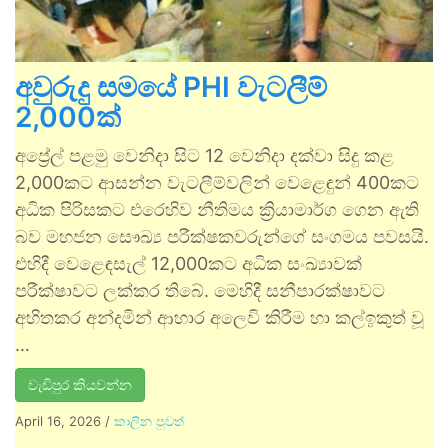
අවුරුදු සමයේ PHI වැටලීම්
2,000ක්
අප්‍රේල් පළමු වෙනිදා සිට 12 වෙනිදා දක්වා සිදු කළ
2,000කට ආසන්න වැටලීම්වලින් වෙළෙඳුන් 400කට
අධික පිරිසකට එරෙහිව නීතිමය ක්‍රියාමාර්ග ගෙන ඇති
බව මහජන සෞඛ්‍ය පරීක්ෂකවරුන්ගේ සංගමය පවසයි.
එහිදී වෙළෙඳසැල් 12,000කට අධික සංඛ්‍යාවක්
පරීක්ෂාවට ලක්කර තිබේ. මෙහිදී සනීපාරක්ෂාවට
අහිතකර අන්දමින් ආහාර අලෙවි කිරීම හා කල්ඉකුත් වූ
…
වැඩිපුර කියවන්න
April 16, 2026
/
කාලීන පුවත්