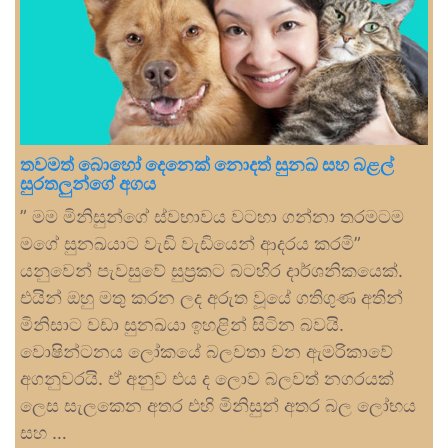
තවමත් බොහෝ දෙනෙක් නොදත් සුනඛ සහ බළල්
සුරතලුන්ගේ අගය
” මම මිනිසුන්ගේ ස්වභාවය වටහා ගන්නා තරමටම
මගේ සුනඛයාට වැඩි වැඩියෙන් ආදරය කරමි”
යනුවෙන් පැවසුවේ සුප්‍රකට බටහිර දාර්ශනිකයෙක්.
එයින් ඔහු මතු කරන ලද අරුත වූයේ ගතිගුණ අතින්
මිනිසාට වඩා සුනඛයා ඉහළින් සිටින බවයි.
වොෂින්ටනය ලෝකයේ බලවතා වන ඇමරිකාවේ
අගනුවරයි. ඒ අනුව එය ද ලොව බලවත් නගරයක්
ලෙස සැලකෙන අතර එහි මිනිසුන් අතර බල ලෝභය
සහ …