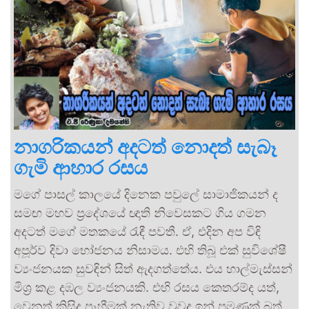
නාගරිකයන් අදටත් නොදත් සැබෑ
ගැමි ආහාර රසය
මගේ පාසල් කාලයේ දිනෙක පවුලේ සාමාජිකයන් ද
සමඟ මහව ප්‍රදේශයේ ඥාති නිවෙසකට ගිය ගමන
අදටත් මගේ මතකයේ රැඳී පවතී. ඒ, එදින අප විඳි
අපූර්ව දිවා භෝජනය නිසාමය. එහි තිබූ එක් සුවිශේෂී
ව්‍යංජනයක සුවඳින් සිත් ඇදගත්තේය. එය හාල්මැස්සන්
මිශ්‍ර කළ දඹල ව්‍යංජනයකි. එහි රසය කෙතරම්ද යත්,
වෙනත් කිසිදු පෑහීමක් නැතිව වුවද ඉන් පමණක් බත්