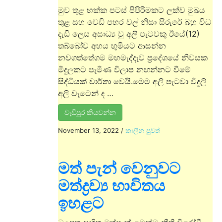
මුව තුළ හක්ක පටස් පිපිරීමකට ලක්ව මුඛය
තුළ සහ වෙඩි පහර වල් නිසා සිරුරේ බහු විධ
දැඩි ලෙස අසාධ්‍ය වු අලි පැටවකු ඊයේ(12)
තබ්බෝව අභය භුමියට ආසන්න
නවගත්තේගම මහමැද්දෑව ප්‍රදේශයේ නිවසක
මිදුලකට පැමිණ විලාප නඟන්නට වීමේ
සිද්ධියක් වාර්තා වෙයි.මෙම අලි පැටවා විදුලි
අලි වැටෙන් ද …
වැඩිපුර කියවන්න
November 13, 2022
/
කාලීන පුවත්
මත් පැන් වෙනුවට
මත්ද්‍රව්‍ය භාවිතය
ඉහළට