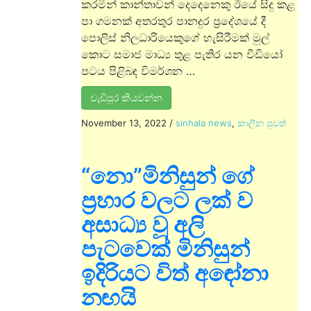
කරමින් කාන්තාවන් දෙදෙනෙකු ඊයේ සිදු කළ
පා ගමනක් අතරතුර පානදුර ප්‍රදේශයේ දී
පොලිස් නිලධාරියෙකුගේ හැසිරීමක් මුල්
කොට සමාජ මාධ්‍ය තුළ පැතිර යන වීඩියෝ
පටය පිළිබඳ විමර්ශන …
වැඩිපුර කියවන්න
November 13, 2022
/
sinhala news
,
කාලීන පුවත්
“නො”මිනිසුන් ගේ
ප්‍රහාර වලට ලක් ව
අසාධ්‍ය වූ අලි
පැටවෙක් මිනිසුන්
ඉදිරියට විත් අඳෝනා
නඟයි