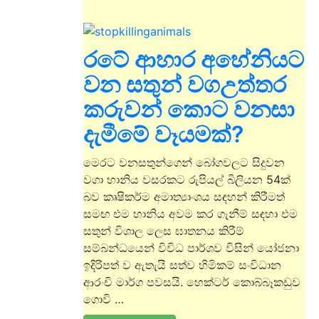
රටේ ආහාර අහේනියට
වන සතුන් වගඋත්තර
කරුවන් කොට වනසා
දැමීමේ වෑ‍යමක්?
මෙරට වනසතුන්ගෙන් බෝගවලට සිදුවන
වගා හානිය වසරකට රුපියල් බිලියන 54ක්
බව කෘෂිකර්ම අමාත්‍යාංශය සඳහන් කිරීමත්
සමඟ එම හානිය අවම කර ගැනීම් සඳහා එම
සතුන් විශාල ලෙස ඝාතනය කිරීම්
සම්බන්ධයෙන් විවිධ පාර්ශව විසින් යෝජනා
ඉදිරිපත් ව ඇතැයි සත්ව හිමිකම් සංවිධාන
ආරංචි මාර්ග පවසයි. හෙක්ටර් කොබ්බෑකඩුව
ගොවි …