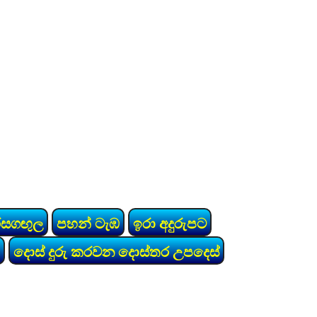
රසගඟුල
පහන් ටැඹ
ඉරා අදුරුපට
දොස් දුරු කරවන දොස්තර උපදෙස්