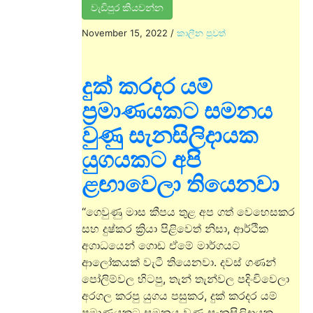
වැඩිපුර කියවන්න
November 15, 2022
/
කාලීන පුවත්
දුක් කරදර යම්
ප්‍රමාණයකට සමනය
වුණු සැනසිලිදායක
යුගයකට අපි
ළඟාවෙලා තියෙනවා
“ගෙවුණු මාස කීපය තුළ අප ගත් වෙහෙසකර
සහ දුෂ්කර ක්‍රියා පිළිවෙත් නිසා, ආර්ථික
අගාධයෙන් ගොඩ ඒමේ මාර්ගයට
ආලෝකයක් වැටී තියෙනවා. දවස් ගණන්
පෝලිම්වල හිටපු, තැන් තැන්වල පදිංචිවෙලා
අරගල කරපු යුගය පසුකර, දුක් කරදර යම්
ප්‍රමාණයකට සමනය වුණු සැනසිලිදායක