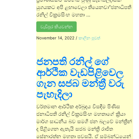
යුගයකට අපි ළඟාවෙලා තියෙනවා”ජනාධිපති
රනිල් වික්‍රමසිංහ මහතා …
වැඩිපුර කියවන්න
November 14, 2022
/
කාලීන පුවත්
ජනපති රනිල් ගේ
ආර්ථික වැඩපිළිවෙල
ගැන සජබ මන්ත්‍රී වරු
පැහැදිලා
වර්තමාන ආර්ථික අර්බුදය විසඳීම පිණිස
ජනාධිපති රනිල් වික්‍රමසිංහ මහතාගේ ක්‍රියා
මාර්ග සාධනීය බව සමගි ජන බලවේ මන්ත්‍රීන්
ද පිළිගෙන ඇතැයි සජබ මන්ත්‍රී රාජිත
සේනාරත්න මහතා පවසයි. ඒ සම්බන්ධයෙන්