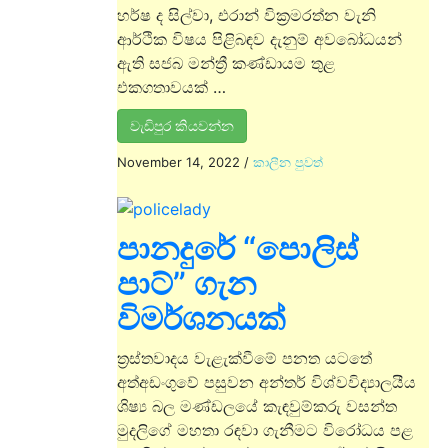
හර්ෂ ද සිල්වා, එරාන් වික්‍රමරත්න වැනි
ආර්ථික විෂය පිළිබඳව දැනුම් අවබෝධයන්
ඇති සජබ මන්ත්‍රී කණ්ඩායම තුළ
එකගතාවයක් …
වැඩිපුර කියවන්න
November 14, 2022
/
කාලීන පුවත්
පානදුරේ “පොලිස්
පාට්” ගැන
විමර්ශනයක්
ත‍්‍රස්තවාදය වැළැක්වීමේ පනත යටතේ
අත්අඩංගුවේ පසුවන අන්තර් විශ්වවිද්‍යාලයීය
ශිෂ්‍ය බල මණ්ඩලයේ කැඳවුම්කරු වසන්ත
මුදලිගේ මහතා රඳවා ගැනීමට විරෝධය පළ