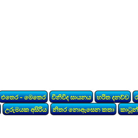
එතෙර - මෙතෙර
විනිවිද සායනය
හරිත දනව්ව
උරුමයක අසිරිය
නිතර නොඇසෙන කතා
කාටූන්