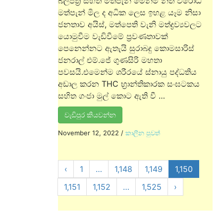
බලපත්‍ර සහිත මත්පැන් මෙන්ම නීති විරෝධී
මත්පැන් මිල ද අධික ලෙස ඉහළ යෑම නිසා
ජනතාව අයිස්, මත්පෙති වැනි මත්ද්‍රව්‍යවලට
යොමුවීම වැඩිවීමේ ප්‍රවණතාවක්
පෙනෙන්නට ඇතැයි සුරාබදු කොමසාරිස්
ජනරාල් එම්.ජේ ගුණසිරි මහතා
පවසයි.එමෙන්ම ශරීරයේ ස්නායු පද්ධතිය
අඩාල කරන THC භ්‍රාන්තිකාරක සංඝටකය
සහිත ගංජා මුල් කොට ඇති වී …
වැඩිපුර කියවන්න
November 12, 2022
/
කාලීන පුවත්
‹
1
…
1,148
1,149
1,150
1,151
1,152
…
1,525
›