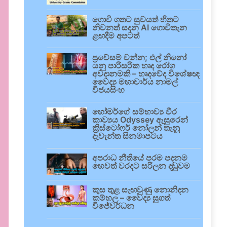
ගොවි ගතට සුවයත් හිතට
නිවනත් සදන AI ගොවිතැන
ළඟදීම අපටත්
ප්‍රවේසම් වන්න; එල් නිනෝ
යනු පාරිසරික හෘද රෝග
අවදානමකි – හෘදවේද විශේෂඥ
වෛද්‍ය මහාචාර්ය නාමල්
විජයසිංහ
හෝමර්ගේ සම්භාව්‍ය වීර
කාව්‍යය Odyssey ඇසුරෙන්
ක්‍රිස්ටෝෆර් නෝලන් තැනූ
දැවැන්ත සිනමාපටය
අපරාධ නීතියේ පරම පදනම
හෙවත් වරදට සරිලන දඬුවම
කුස තුළ සැඟවුණු නොනිදන
කම්හල – වෛද්‍ය සුගත්
විජේවර්ධන