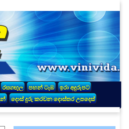
රසගඟුල
පහන් ටැඹ
ඉරා අදුරුපට
න්
දොස් දුරු කරවන දොස්තර උපදෙස්