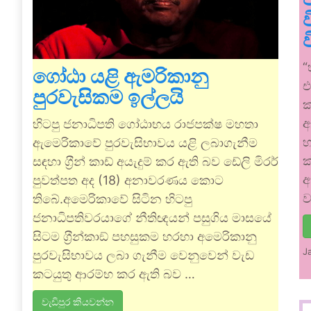
“
ගෝඨා යළි ඇමරිකානු
එ
පුරවැසිකම ඉල්ලයි
ක
ඇ
හිටපු ජනාධිපති ගෝඨාභය රාජපක්ෂ මහතා
හ
ඇමෙරිකාවේ පුරවැසිභාවය යළි ලබාගැනීම
ක
සඳහා ග‍්‍රීන් කාඩ් අයැදුම් කර ඇති බව ඩේලි මිරර්
අ
පුවත්පත අද (18) අනාවරණය කොට
ව
තිබේ.අමෙරිකාවේ සිටින හිටපු
ජනාධිපතිවරයාගේ නීතිඥයන් පසුගිය මාසයේ
සිටම ග‍්‍රීන්කාඞ් පහසුකම හරහා අමෙරිකානු
J
පුරවැසිභාවය ලබා ගැනීම වෙනුවෙන් වැඩ
කටයුතු ආරම්භ කර ඇති බව …
වැඩිපුර කියවන්න