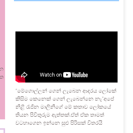
වන
ගත
“මේගොල්ලන් ගෙන් ලැබෙන ආදරය ලෝකේ
කිසිම කෙනෙක් ගෙන් ලැබෙන්නෙ නෑ”අපේ
නිළි රැජින මාලිනීගේ මේ කතාව ලෝකයේ
තියන පිවිතුරුම ඇත්තක්.ඒත් ඒක තාමත්
වටහාගෙන ඉන්නෙ සුළු පිරිසක් විතරයි