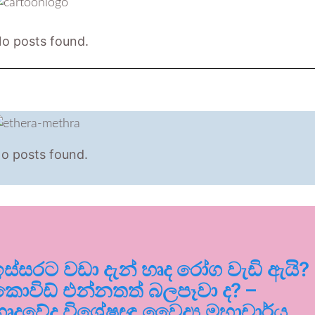
o posts found.
o posts found.
ඉස්සරට වඩා දැන් හෘද රෝග වැඩි ඇයි?
කොවිඩ් එන්නතත් බලපෑවා ද? –
හෘදවේද විශේෂඥ වෛද්‍ය මහාචාර්ය