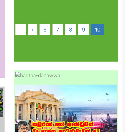
«
‹
6
7
8
9
10