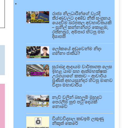
.
රාජ්‍ය නිලධාරීන්ගේ වැරදි
තීරණවලට දණ්ඩ නීති සංග්‍රහය
යෙදවීම බරපතල අවභාවිතයකි
– සුනිල් කන්නන්ගර කොළඹ,
රත්නපුර, අම්පාර හිටපු මහ
දිසාපති
ලෝකයේ අඩුවෙන්ම නිදා
ගන්නා ජාතිය?
සුරාබදු ආදායම වාර්තාගත ලෙස
ඉහළ යාම සහ ආත්මභක්ෂක
උරගයාගේ කතාව – ආචාර්ය
ප්‍රණීත් අභයසුන්දර හිටපු මානව
විද්‍යා මහාචාර්ය
නැව් වලින් බහලුම් මුහුදට
පෙරලීම සුළු පටු දෙයක්
නොවේ
විශ්වවිද්‍යාල කඩඉම් ලකුණු
නිකුත් කෙරේ