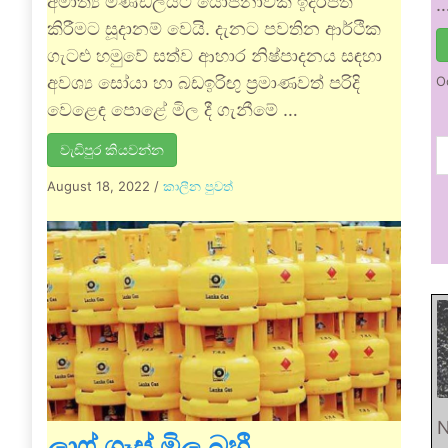
අමාත්‍ය මණ්ඩලයට යෝජනාවක් ඉදිරිපත්
කිරීමට සූදානම් වෙයි. දැනට පවතින ආර්ථික
ගැටළු හමුවේ සත්ව ආහාර නිෂ්පාදනය සඳහා
අවශ්‍ය සෝයා හා බඩඉරිඟු ප්‍රමාණවත් පරිදි
O
වෙළෙඳ පොළේ මිල දී ගැනීමේ …
වැඩිපුර කියවන්න
August 18, 2022
/
කාලීන පුවත්
N
ලාෆ් ගෑස් මිල බහී