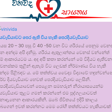
ියවැඩියාවට පෙර ඇති විය හැකි පෙරදියවැඩියාව
යස 20 – 30 පසු වී 40 -50 වන විට ශරීරයේ පෙනුම වෙනස
න අන්දම අපි දනිමු. ශරීරය ඇතුලාන්තය වෙනස් වන්නේත්
ේ ආකාරයටම ය. අද අපි කතා කරන්නේ මේ විදියට ඇතිවන
ෙනස්කම තුළින් ඇතැම් විට ලෙඩක් නිර්මාණය විය හැකි
න්දම පිළිබඳව ය. මේ තත්ත්වය වෛද්‍ය විද්‍යාවේ හඳුන්වන්න
ූර්ව දියවැඩියාව හෙවත් පෙරදියවැඩියාව ලෙසිනි.
ෙරදියවැඩියාවෙන් පෙළෙන සමහරුන් නිරායාසයෙන්ම
ියවැඩියාව තුළට ගමන් කරන්නේ එම පුද්ගලයාටවත්
ොදැනෙන ආකාරයකිනි. ඔබේ ජීවිතයේ ඉදිරි කාලය
බගෙන් ඉවත් කරන්නට මෙම රෝගී තත්ත්වයට හැකියාවක්