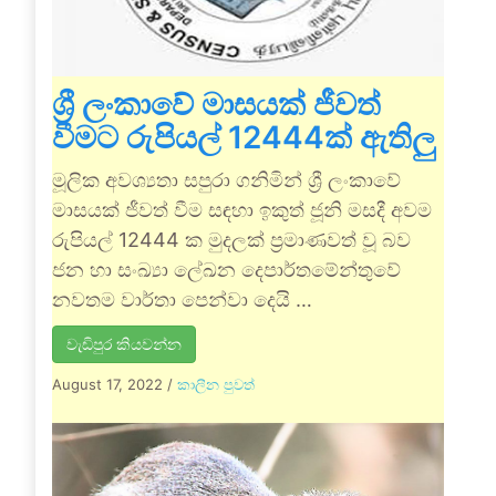
ශ්‍රී ලංකාවේ මාසයක් ජීවත්
වීමට රුපියල් 12444ක් ඇතිලු
මූලික අවශ්‍යතා සපුරා ගනිමින් ශ්‍රී ලංකාවේ
මාසයක් ජීවත් වීම සඳහා ඉකුත් ජූනි මසදී අවම
රුපියල් 12444 ක මුදලක් ප්‍රමාණවත් වූ බව
ජන හා සංඛ්‍යා ලේඛන දෙපාර්තමේන්තුවේ
නවතම වාර්තා පෙන්වා දෙයි …
වැඩිපුර කියවන්න
August 17, 2022
/
කාලීන පුවත්