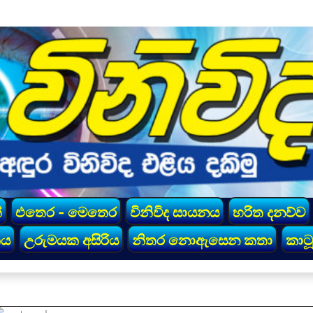
්
එතෙර - මෙතෙර
විනිවිද සායනය
හරිත දනව්ව
කය
උරුමයක අසිරිය
නිතර නොඇසෙන කතා
කාටූ