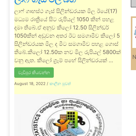
ලාෆ් ගෘහස්ථ ගෑස් සිලින්ඩරයක මිල ඊයේ(17)
මධ්‍යම රාත්‍රීයේ සිට රුපියල් 1050 කින් පහළ
දමා තිබේ.ඒ අනුව කිලෝ 12.50 සිලින්ඩර්
1050කින් අඩුවන අතර ඊට සමගාමීව කිලෝ 5
සිලින්ඩරයක මිල ද මීට සමගාමීව පහළ ගොස්
තිබේ.කිලෝ 12.50ක නව මිල රුපියල් 5800ක්
N
වනු ඇත. කිලෝ ග්‍රෑම් පහේ සිලින්ඩරයක් …
වැඩිපුර කියවන්න
August 18, 2022
/
කාලීන පුවත්