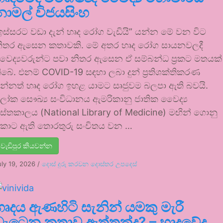
නාමල් විජයසිංහ
ඉස්සරට වඩා දැන් හෘද රෝග වැඩියි” යන්න මේ වන විට
ිතර ඇසෙන කතාවකි. මේ අතර හෘද රෝග සායනවලදී
ෛද්‍යවරුන්ට පවා නිතර ඇසෙන ඒ සම්බන්ධ ප්‍රකට මතයක්
ිබේ. එනම් COVID-19 සඳහා ලබා දුන් ප්‍රතිශක්තිකරණ
න්නත් හෘද රෝග ඉහළ යාමට සෘජුවම බලපා ඇති බවයි.
ෝක සෞඛ්‍ය සංවිධානය ඇමරිකානු ජාතික වෛද්‍ය
ුස්තකාලය (National Library of Medicine) මඟින් ගොනු
ොට ඇති තොරතුරු සංචිතය වන …
වැඩිපුර කියවන්න
uly 19, 2026
/
දොස් දුරු කරවන දොස්තර උපදෙස්
හෘදය ඇණහිටි සැනින් යමකු මැරී
වැටෙන කතාව ඇත්තක්ද? – හෘදවේද