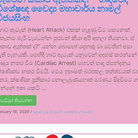
විශේෂඥ වෛද්‍ය මහාචාර්ය නාමල්
විජයසිංහ
හාට් ඇටෑක් (Heart Attack) එකක් හැදුණු විට කෙනෙක්
තැනම මැරී වැටෙන්න පුළුවන් කියා අපි අහලා තියනවා. ඒ
තාව ඇත්තක් ද?” යන්න බොහෝ දෙනකු මා වෙතින් අසා
ති පැනයකි. මෙහිදී හාට් ඇටෑක් යනුවෙන් අදහස් කරන්නේ
ෘදය නතර වීම (Cardiac Arrest) හෙවත් හෘද ස්පන්දනය
්ෂණිකව නතර වීමයි. මෙය ඉතාමත් බරපතල තත්ත්වයක් 
තර, ක්ෂණික ප්‍රතිකාර නොලැබුණහොත් මරණය සිදුවීමට 
න්නේ ඉතා කෙටි …
වැඩිපුර කියවන්න
anuary 16, 2026
/
දොස් දුරු කරවන දොස්තර උපදෙස්