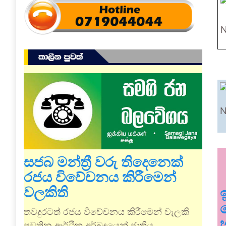
N
N
සජබ මන්ත්‍රී වරු තිදෙනෙක්
රජය විවේචනය කිරීමෙන්
වලකිති
තවදුරටත් රජය විවේචනය කිරීමෙන් වැලකී
පවතින ආර්ථික අර්බුදයෙන් ජාතිය