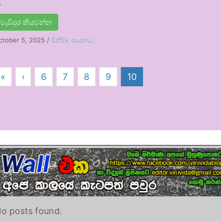
…
වැඩිපුර කියවන්න
ctober 5, 2025
/
විනිවිද සායනය
«
‹
6
7
8
9
10
o posts found.