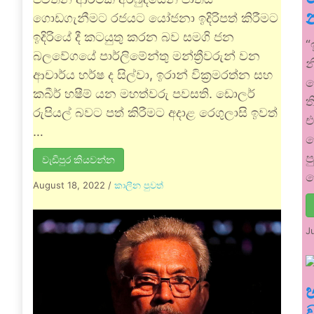
ගොඩගැනීමට රජයට යෝජනා ඉදිරිපත් කිරීමට
ඉදිරියේ දී කටයුතු කරන බව සමගි ජන
“
බලවේගයේ පාර්ලිමේන්තු මන්ත්‍රීවරුන් වන
න
ආචාර්ය හර්ෂ ද සිල්වා, ඉරාන් වික්‍රමරත්න සහ
ව
කබීර් හෂීම් යන මහත්වරු පවසති. ඩොලර්
ත
රුපියල් බවට පත් කිරීමට අදාළ රෙගුලාසි ඉවත්
එ
…
ල
ප
වැඩිපුර කියවන්න
ක
August 18, 2022
/
කාලීන පුවත්
J