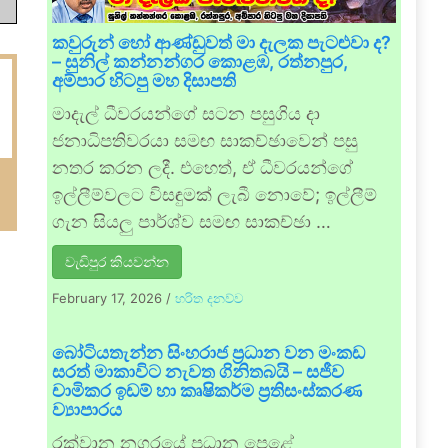
කවුරුන් හෝ ආණ්ඩුවත් මා දැලක පැටළුවා ද?
– සුනිල් කන්නන්ගර කොළඹ, රත්නපුර,
අම්පාර හිටපු මහ දිසාපති
මාදැල් ධීවරයන්ගේ සටන පසුගිය දා
ජනාධිපතිවරයා සමඟ සාකච්ඡාවෙන් පසු
නතර කරන ලදී. එහෙත්, ඒ ධීවරයන්ගේ
ඉල්ලීම්වලට විසඳුමක් ලැබී නොවේ; ඉල්ලීම්
ගැන සියලු පාර්ශ්ව සමඟ සාකච්ඡා …
වැඩිපුර කියවන්න
February 17, 2026
/
හරිත දනව්ව
බෝටියතැන්න සිංහරාජ ප්‍රධාන වන මංකඩ
සරත් මාකාවිට නැවත ගිනිතබයි – සජීව
චාමිකර ඉඩම් හා කෘෂිකර්ම ප්‍රතිසංස්කරණ
ව්‍යාපාරය
රක්වාන නගරයේ ප්‍රධාන පෙළේ