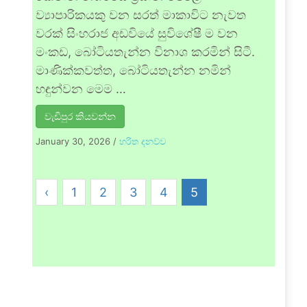
ව්‍යාපාරිකයකු වන සරත් මාකාවිට නැවත
වරක් සිංහරාජ අඩවියේ සුවිශේෂී ම වන
මංකඩ, බෝටියතැන්න විනාශ කරමින් සිටී.
මාණික්කවත්ත, බෝටියතැන්න නමින්
හඳුන්වන මෙම …
වැඩිපුර කියවන්න
January 30, 2026
/
හරිත දනව්ව
‹
1
2
3
4
5