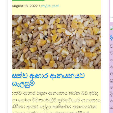
August 18, 2022
/
කාලීන පුවත්
ද
ව
ව
ම
ව
අ
සත්ව ආහාර ආනයනයට
ප
සැලසුම්
ප
සත්ව ආහාර සඳහා ආනයනය කරන බඩ ඉරිඟු
ද
හා සෝයා විවෘත ගිණුම් ක්‍රමවේදයට ආනයනය
න
කිරීමට අවසර ඉල්ලා කෘෂිකර්ම අමාත්‍යවරයා
ඔ