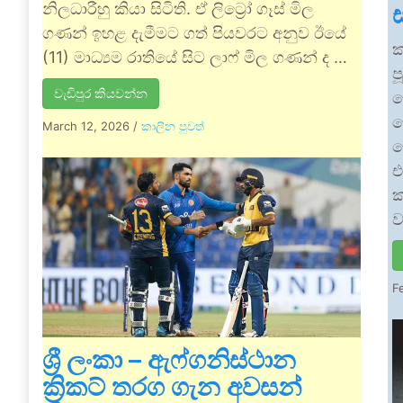
නිලධාරීහු කියා සිටිති. ඒ ලිට්‍රෝ ගෑස් මිල
ගණන් ඉහළ දැමීමට ගත් පියවරට අනුව ඊයේ
ක
(11) මාධ්‍යම රාතියේ සිට ලාෆ් මිල ගණන් ද …
ප
වැඩිපුර කියවන්න
හ
ක
March 12, 2026
/
කාලීන පුවත්
ව
එ
ක
ව
F
ශ්‍රී ලංකා – ඇෆ්ගනිස්ථාන
ක්‍රිකට් තරග ගැන අවසන්