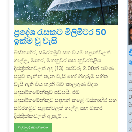
ප්‍රදේශ රැසකට මිලිමීටර 50
ඉක්ම වූ වැසි
බස්නාහිර, සබරගමුව සහ වයඹ පළාත්වලත්
ගාල්ල, මාතර, මහනුවර සහ නුවරඑළිය
දිස්ත්‍රික්කවලත් අද (13) පස්වරු 2.00න් පමණ
ඇ
පසුව තැනින් තැන වැසි හෝ ගිගුරුම් සහිත
ක
වැසි ඇති විය හැකි බව කාලගුණ විද්‍යා
ස
දෙපාර්තමේන්තුව පවසයි. එම
D
දෙපාර්තමේන්කුව සඳහන් කළේ බස්නාහිර සහ
ද
සබරගමුව පළාත්වලත් ගාල්ල සහ මාතර
ත
දිස්ත්‍රික්කවලත් ඇතැම් …
ව
වැඩිපුර කියවන්න
ක