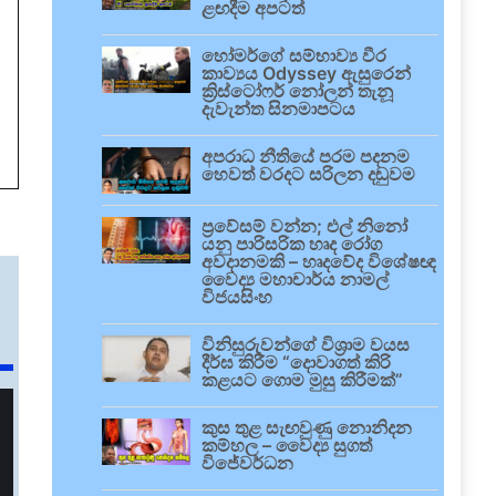
ළඟදීම අපටත්
හෝමර්ගේ සම්භාව්‍ය වීර
කාව්‍යය Odyssey ඇසුරෙන්
ක්‍රිස්ටෝෆර් නෝලන් තැනූ
දැවැන්ත සිනමාපටය
අපරාධ නීතියේ පරම පදනම
හෙවත් වරදට සරිලන දඬුවම
ප්‍රවේසම් වන්න; එල් නිනෝ
යනු පාරිසරික හෘද රෝග
අවදානමකි – හෘදවේද විශේෂඥ
වෛද්‍ය මහාචාර්ය නාමල්
විජයසිංහ
විනිසුරුවන්ගේ විශ්‍රාම වයස
දීර්ඝ කිරීම “දොවාගත් කිරි
කළයට ගොම මුසු කිරීමක්”
කුස තුළ සැඟවුණු නොනිදන
කම්හල – වෛද්‍ය සුගත්
විජේවර්ධන