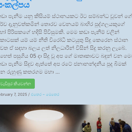
සංකල්පය
ඩා පැනීම යනු කිසියම් ස්ථානයකට ඊට සම්බන්ධ වූවන් ගේ
ූර්ව දැනුවත්කමින් තොරව වෙනයම් බාහිර පුද්ගලයකුගේ
ෝ පිරිසකගේ හදිසි පිවිසුමකි. මෙම කඩා පැනීම් වලින්
ොටසක් යම් යම් නීති විරෝධී කටයුතු සිදු කෙරෙන ස්ථාන
ෙත ඒ සඳහා බලය ලත් නිලධාරීන් විසින් සිදු කරනු ලැබේ.
හෙත් පසුගිය 05 දා සිදු වූ අප ගේ මාතෘකාවට බඳුන් වන ම
ඩා පැනීම සිදුව ඇත්තේ අප රටේ ජනානන්දනීය පුද බිමක්
න රුහුණු කතරගම මහා …
වැඩිපුර කියවන්න
ebruary 7, 2025
/
එතෙර – මෙතෙර