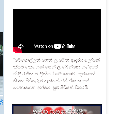
“මේගොල්ලන් ගෙන් ලැබෙන ආදරය ලෝකේ
කිසිම කෙනෙක් ගෙන් ලැබෙන්නෙ නෑ”අපේ
නිළි රැජින මාලිනීගේ මේ කතාව ලෝකයේ
තියන පිවිතුරුම ඇත්තක්.ඒත් ඒක තාමත්
වටහාගෙන ඉන්නෙ සුළු පිරිසක් විතරයි
්