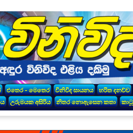
්
එතෙර - මෙතෙර
විනිවිද සායනය
හරිත දනව්ව
කය
උරුමයක අසිරිය
නිතර නොඇසෙන කතා
කාටූ