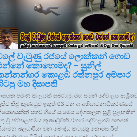
වලේ වැටුණු රජයේ ලොක්කන් ගොඩ
එන්නේ කොහොමද? – සුනිල්
කන්නන්ගර කොළඹ රත්නපුර අම්පාර
හිටපු මහ දිසාපති
ාසයක පමණ කාලයක් සබරගමු මහ සමන් දේවාලය ආශ්‍රිත
තිව තිබු කුණාටුව ඉකුත් 03 වන දා අභියාචනාධිකරණයේ
ියෝගයකින් පහව ගියේ ය.මෙය දේශපාලන සුළි සුළඟකින්
තු වූ පරිපාලනමය කුණාටුවකි.විහාර දේවාලගම් පනතේ
ියාමන බලධාරියා වන බෞද්ධ කටයුතු කොමසාරිස්
නරාල්වරයා විසින් සබරගමු මහ සමන් දේවාලයේ