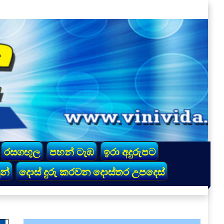
රසගඟුල
පහන් ටැඹ
ඉරා අදුරුපට
න්
දොස් දුරු කරවන දොස්තර උපදෙස්