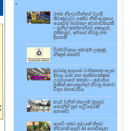
.
රාජ්‍ය නිලධාරීන්ගේ වැරදි
තීරණවලට දණ්ඩ නීති සංග්‍රහය
යෙදවීම බරපතල අවභාවිතයකි
– සුනිල් කන්නන්ගර කොළඹ,
රත්නපුර, අම්පාර හිටපු මහ
දිසාපති
විශ්වවිද්‍යාල කඩඉම් ලකුණු
නිකුත් කෙරේ
සුරාබදු ආදායම වාර්තාගත ලෙස
ඉහළ යාම සහ ආත්මභක්ෂක
උරගයාගේ කතාව – ආචාර්ය
ප්‍රණීත් අභයසුන්දර හිටපු මානව
විද්‍යා මහාචාර්ය
නැව් වලින් බහලුම් මුහුදට
පෙරලීම සුළු පටු දෙයක්
නොවේ
ගොවි ගතට සුවයත් හිතට
නිවනත් සදන AI ගොවිතැන