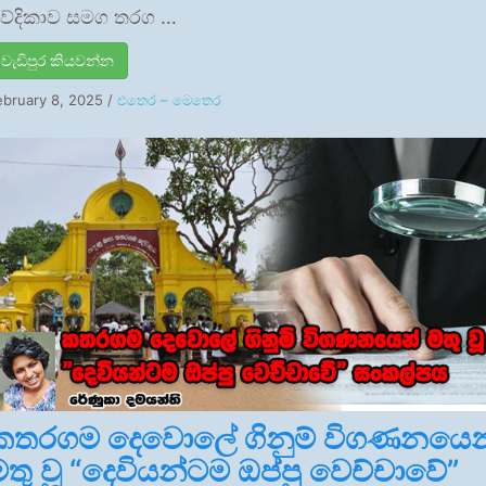
ේදිකාව සමග තරග …
වැඩිපුර කියවන්න
ebruary 8, 2025
/
එතෙර – මෙතෙර
කතරගම දෙවොලේ ගිනුම් විගණනයෙන
මතු වූ “දෙවියන්ටම ඔප්පු වෙච්චාවේ”