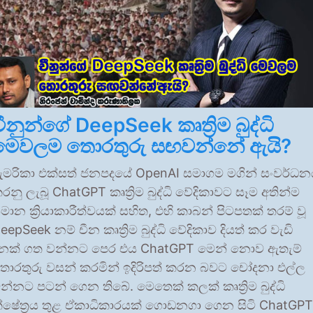
චීනුන්ගේ DeepSeek කෘත්‍රිම බුද්ධි
මෙවලම තොරතුරු සඟවන්නේ ඇයි?
මරිකා එක්සත් ජනපදයේ OpenAI සමාගම මගින් සංවර්ධ
රනු ලැබූ ChatGPT කෘත්‍රිම බුද්ධි වේදිකාවට සෑම අතින්ම
මාන ක්‍රියාකාරීත්වයක් සහිත, එහි කාබන් පිටපතක් තරම් වූ
eepSeek නම් චීන කෘත්‍රිම බුද්ධි වේදිකාව දියත් කර වැඩි
ිනක් ගත වන්නට පෙර එය ChatGPT මෙන් නොව ඇතැම්
ොරතුරු වසන් කරමින් ඉදිරිපත් කරන බවට චෝදනා එල්ල
න්නට පටන් ගෙන තිබේ. මෙතෙක් කලක් කෘත්‍රිම බුද්ධි
්ෂේත්‍රය තුළ ඒකාධිකාරයක් ගොඩනගා ගෙන සිටි ChatGPT