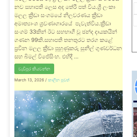
නව සභාපති ලෙස අද තේරී පත් විය.ශ්‍රී ලංකා
මලල ක්‍රීඩා සංගමයේ නිලවරණය ක්‍රීඩා
අමාත්‍යාංශ ශ්‍රවණාගාරයේ පැවැත්විය.ක්‍රීඩා
සංගම් 33කින් ඊට සහභාගී වූ ඡන්ද දායකයින්
ගණන 99කි.සභාපති තනතුරට තරග කළේ
ප්‍රවීන මලල ක්‍රීඩා පුහුණුකරු සුනිල් ගුණවර්ධන
සහ බිමල් විජේසිංහ. එහිදී …
වැඩිපුර කියවන්න
March 13, 2026
/
කාලීන පුවත්