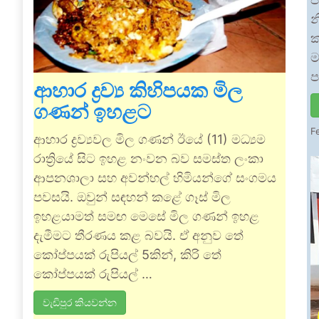
න
ක
ම
ප
ආහාර ද්‍රව්‍ය කිහිපයක මිල
ගණන් ඉහළට
F
ආහාර ද්‍රව්‍යවල මිල ගණන් ඊයේ (11) මධ්‍යම
රාත්‍රියේ සිට ඉහළ නංවන බව සමස්ත ලංකා
ආපනශාලා සහ අවන්හල් හිමියන්ගේ සංගමය
පවසයි. ඔවුන් සඳහන් කළේ ගෑස් මිල
ඉහළයාමත් සමඟ මෙසේ මිල ගණන් ඉහළ
දැමීමට තීරණය කළ බවයි. ඒ අනුව තේ
කෝප්පයක් රුපියල් 5කින්, කිරි තේ
කෝප්පයක් රුපියල් …
වැඩිපුර කියවන්න