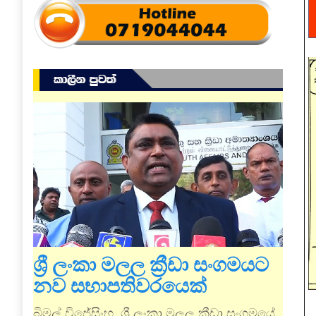
ශ්‍රී ලංකා මලල ක්‍රීඩා සංගමයට
නව සභාපතිවරයෙක්
බිමල් විජේසිංහ, ශ්‍රී ලංකා මලල ක්‍රීඩා සංගමයේ