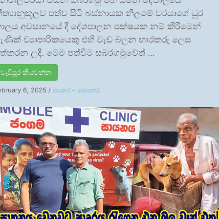
ීත්‍යානුකූලව පත්ව සිටි බස්නායක නිලමේ වරයාගේ ධුර
ාලය අවසානයේ දී දේශපාලන පක්ෂයක නම් කිරීමෙන්
ැණික් ව්‍යාපාරිකයෙකු එහි වැඩ බලන භාරකරු ලෙස
ත්කරන ලදී. මෙම පත්වීම සබරගමුවේත් …
වැඩිපුර කියවන්න
ebruary 6, 2025
/
එතෙර – මෙතෙර