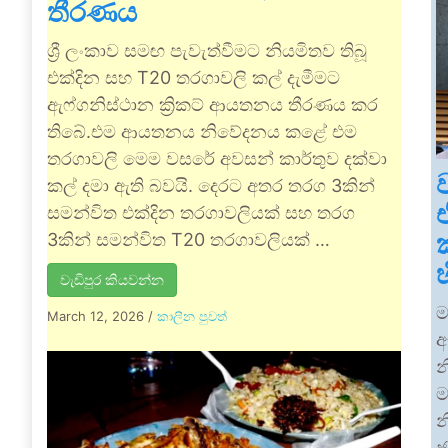
තීරණය
ශ්‍රී ලංකාව සමඟ පැවැත්වීමට නියමිතව තිබූ
එක්දින සහ T20 තරගාවලි කල් දැමීමට
ඇෆ්ගනිස්ථාන ක්‍රිකට් ආයතනය තීරණය කර
තිබේ.එම ආයතනය නිවේදනය කළේ එම
තරගාවලි මෙම වසරේ අවසන් කාර්තුව දක්වා
කල් දමා ඇති බවයි. දෙරට අතර තරග 3කින්
සමන්විත එක්දින තරගාවලියක් සහ තරග
3කින් සමන්විත T20 තරගාවලියක් …
වැඩිපුර කියවන්න
ම
March 12, 2026
/
කාලීන පුවත්
ඇ
න
ම
න
ජ