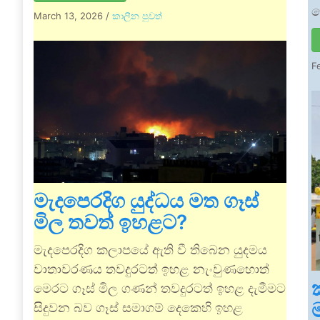
ව
March 13, 2026
/
කාලීන පුවත්
F
මැදපෙරදිග යුද්ධය මත ගෑස්
මිල තවත් ඉහළට?
මැදපෙරදිග කලාප​යේ ඇති වී තිබෙන යුදමය
වාතාවරණය තවදුරටත් ඉහළ නැංවුණහොත්
මෙරට ගෑස් මිල ගණන් තවදුරටත් ඉහළ දැමීමට
සිදුවන බව ගෑස් සමාගම් දෙකෙහි ඉහළ