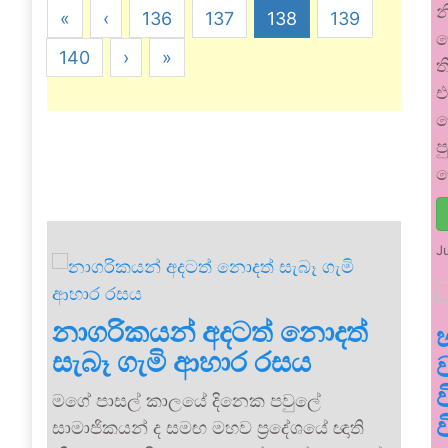
න
«
‹
136
137
138
139
ව
140
›
»
ත
එ
ල
ප
ක
J
නාගරිකයන් අදටත් නොදත්
සැබෑ ගැමි ආහාර රසය
මගේ පාසල් කාලයේ දිනෙක පවුලේ
සාමාජිකයන් ද සමඟ මහව ප්‍රදේශයේ ඥාති