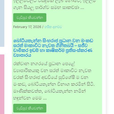
ඉල්ලීම්වලට විසඳුමක් ලැබී නොවේ; ඉල්ලීම්
ගැන සියලු පාර්ශ්ව සමඟ සාකච්ඡා …
වැඩිපුර කියවන්න
February 17, 2026
/
හරිත දනව්ව
බෝටියතැන්න සිංහරාජ ප්‍රධාන වන මංකඩ
සරත් මාකාවිට නැවත ගිනිතබයි – සජීව
චාමිකර ඉඩම් හා කෘෂිකර්ම ප්‍රතිසංස්කරණ
ව්‍යාපාරය
රක්වාන නගරයේ ප්‍රධාන පෙළේ
ව්‍යාපාරිකයකු වන සරත් මාකාවිට නැවත
වරක් සිංහරාජ අඩවියේ සුවිශේෂී ම වන
මංකඩ, බෝටියතැන්න විනාශ කරමින් සිටී.
මාණික්කවත්ත, බෝටියතැන්න නමින්
හඳුන්වන මෙම …
වැඩිපුර කියවන්න