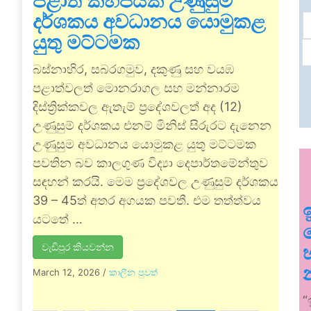
පළාත් කිහිපයක උණුසුම්
දර්ශකය අවධානය යොමුකළ
යුතු මට්ටමක
බස්නාහිර, සබරගමුව, දකුණු සහ වයඹ
පළාත්වලත් මොනරාගල සහ මන්නාරම
දිස්ත්‍රික්කවල ඇතැම් ප්‍රදේශවලත් අද (12)
උණුසුම් දර්ශකය එනම් මිනිස් සිරුරට දැනෙන
උණුසුම අවධානය යොමුකළ යුතු මට්ටමක
පවතින බව කාලගුණ විද්‍යා දෙපාර්තමේන්තුව
සඳහන් කරයි. මෙම ප්‍රදේශවල උණුසුම් දර්ශකය
39 – 45ත් අතර අගයක පවතී. එම තත්ත්වය
යටතේ …
වැඩිපුර කියවන්න
March 12, 2026
/
කාලීන පුවත්
“