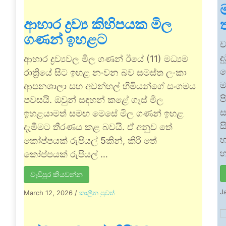
ආහාර ද්‍රව්‍ය කිහිපයක මිල
ගණන් ඉහළට
ච
ද
ආහාර ද්‍රව්‍යවල මිල ගණන් ඊයේ (11) මධ්‍යම
ම
රාත්‍රියේ සිට ඉහළ නංවන බව සමස්ත ලංකා
ම
ආපනශාලා සහ අවන්හල් හිමියන්ගේ සංගමය
ප
පවසයි. ඔවුන් සඳහන් කළේ ගෑස් මිල
ස
ඉහළයාමත් සමඟ මෙසේ මිල ගණන් ඉහළ
ස
දැමීමට තීරණය කළ බවයි. ඒ අනුව තේ
හ
කෝප්පයක් රුපියල් 5කින්, කිරි තේ
හ
කෝප්පයක් රුපියල් …
වැඩිපුර කියවන්න
J
March 12, 2026
/
කාලීන පුවත්