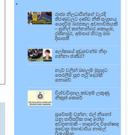
.
රාජ්‍ය නිලධාරීන්ගේ වැරදි
තීරණවලට දණ්ඩ නීති සංග්‍රහය
යෙදවීම බරපතල අවභාවිතයකි
– සුනිල් කන්නන්ගර කොළඹ,
රත්නපුර, අම්පාර හිටපු මහ
දිසාපති
ලෝකයේ අඩුවෙන්ම නිදා
ගන්නා ජාතිය?
නැව් වලින් බහලුම් මුහුදට
පෙරලීම සුළු පටු දෙයක්
නොවේ
විශ්වවිද්‍යාල කඩඉම් ලකුණු
නිකුත් කෙරේ
ප්‍රවේසම් වන්න; එල් නිනෝ
යනු පාරිසරික හෘද රෝග
අවදානමකි – හෘදවේද විශේෂඥ
වෛද්‍ය මහාචාර්ය නාමල්
විජයසිංහ