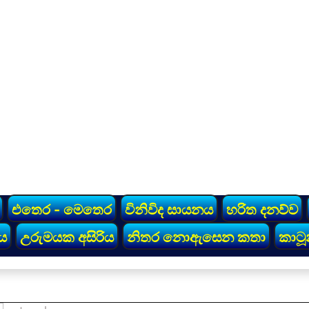
එතෙර - මෙතෙර
විනිවිද සායනය
හරිත දනව්ව
ය
උරුමයක අසිරිය
නිතර නොඇසෙන කතා
කාටූ