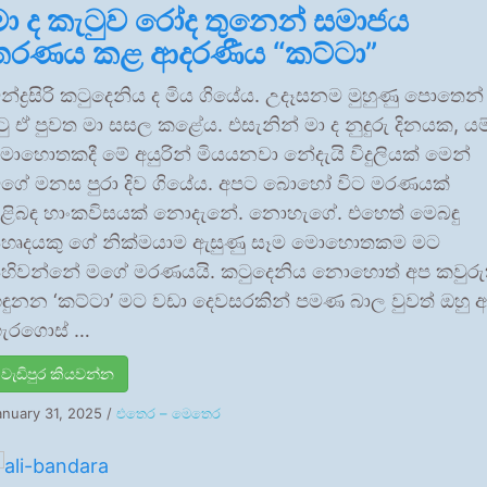
මා ද කැටුව රෝද තුනෙන් සමාජය
තරණය කළ ආදරණීය “කට්ටා”
න්ද්‍රසිරි කටුදෙනිය ද මිය ගියේය. උදෑසනම මුහුණු පොතෙන්
ුටු ඒ පුවත මා සසල කළේය. එසැනින් මා ද නුදුරු දිනයක, යම
ොහොතකදී මේ අයුරින් මියයනවා නේදැයි විදුලියක් මෙන්
ගේ මනස පුරා දිව ගියේය. අපට බොහෝ විට මරණයක්
ිළිබඳ හාංකවිසයක් නොදැනේ. නොහැගේ. එහෙත් මෙබඳු
හෘදයකු ගේ නික්මයාම ඇසුණු සෑම මොහොතකම මට
ිහිවන්නේ මගේ මරණයයි. කටුදෙනිය නොහොත් අප කවුරු
ඳුනන ‘කට්ටා’ මට වඩා දෙවසරකින් පමණ බාල වුවත් ඔහු 
ැරගොස් …
වැඩිපුර කියවන්න
anuary 31, 2025
/
එතෙර – මෙතෙර