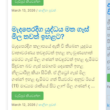
වැඩිපුර කියවන්න
March 13, 2026
/
කාලීන පුවත්
ශ
මැදපෙරදිග යුද්ධය මත ගෑස්
ස
ප
මිල තවත් ඉහළට?
ප
මැදපෙරදිග කලාප​යේ ඇති වී තිබෙන යුදමය
ස
වාතාවරණය තවදුරටත් ඉහළ නැංවුණහොත්
න
මෙරට ගෑස් මිල ගණන් තවදුරටත් ඉහළ දැමීමට
ද
සිදුවන බව ගෑස් සමාගම් දෙකෙහි ඉහළ
ව
නිලධාරීහු කියා සිටිති. ඒ ලිට්‍රෝ ගෑස් මිල
ගණන් ඉහළ දැමීමට ගත් පියවරට අනුව ඊයේ
(11) මාධ්‍යම රාතියේ සිට ලාෆ් මිල ගණන් ද …
F
වැඩිපුර කියවන්න
March 12, 2026
/
කාලීන පුවත්