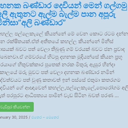
දහනක බණ්ඩාර දෙවියන් මෙන් ගල්ගමු
අලි ඇතුනට ඇල්ම බැල්ම පාන අපූරු
මිනිසා”අලි බණ්ඩාර”
හල්ල පල්ලෙකැලේ කියන්නේ මේ වෙන කොට රටම දන්
න රක්ෂිතයක්.ඒත් අතීතයේ කහල්ල කියන්නේ මිනිස්
ාසයක් බවට පත් වෙලා තිබුණු ගම් වරයක් බවට ජන ප්‍රවාද
ිබෙනවා.ඒ ගම්වරයේ හිටපු දහනක මුදියන්සේ කියන ප්‍රභූ
රයාගේ හිතුවක්කාර පුතෙක් නරක මිතුරු ඇසුර හින්දා
කාලයේ මරු මුවට පත් වෙලා දහනක බණ්ඩාර නමින්
ේවත්වයට පත් වුණු කතාවත් ඉන් පස්සේ එතුමා කතරගම
ෙවියන් ගේ ආඥාවෙන් කහල්ල,පල්ලෙකැලේ,පොරෝගම අල
ත් පරපුරට ආධිපත්‍යය පාමින් වැඩ සිටින බවත් පරණ …
වැඩිපුර කියවන්න
anuary 30, 2025
/
එතෙර – මෙතෙර