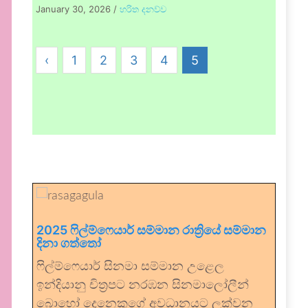
January 30, 2026
/
හරිත දනව්ව
‹
1
2
3
4
5
2025 ෆිල්ම්ෆෙයාර් සම්මාන රාත්‍රියේ සම්මාන
දිනා ගත්තෝ
ෆිල්ම්ෆෙයාර් සිනමා සම්මාන උළෙල
ඉන්දියානු චිත්‍රපට නරඹන සිනමාලෝලීන්
බොහෝ දෙනෙකුගේ අවධානයට ලක්වන