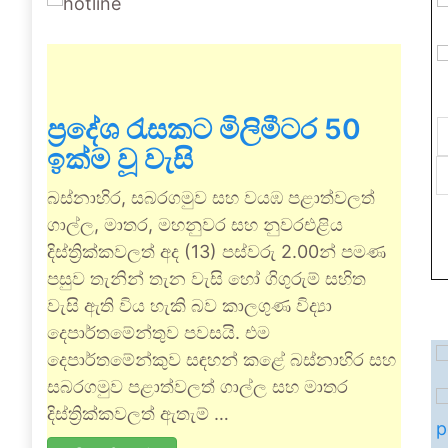
ප්‍රදේශ රැසකට මිලිමීටර 50
ඉක්ම වූ වැසි
බස්නාහිර, සබරගමුව සහ වයඹ පළාත්වලත්
ගාල්ල, මාතර, මහනුවර සහ නුවරඑළිය
දිස්ත්‍රික්කවලත් අද (13) පස්වරු 2.00න් පමණ
පසුව තැනින් තැන වැසි හෝ ගිගුරුම් සහිත
වැසි ඇති විය හැකි බව කාලගුණ විද්‍යා
දෙපාර්තමේන්තුව පවසයි. එම
දෙපාර්තමේන්කුව සඳහන් කළේ බස්නාහිර සහ
සබරගමුව පළාත්වලත් ගාල්ල සහ මාතර
දිස්ත්‍රික්කවලත් ඇතැම් …