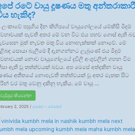
අපේ රටේ වායු දූෂණය මතු අන්තරාකාර
විය හැකිද?
්‍රී ලංකාවේ පසුගිය දින කිහිපයේ වායුගෝලයේ යම්කිසි මීදුම්
්වභාවයක් පැවති අතර මේ වන විට එය පහව ගොස් ඇති බ
ැවසෙන මුත් නැවත මතු විය නොහැක්කක් නොවේ. මේ
ිළිබඳ සොයා බැලීමේ දී දැනගන්නට ලැබුණේ එය මීදුම්
්වභාවයක් නොව වායුගෝලයේ දූවිලි අංශුවලින් ගහන වීම
ිසා ඇති වූ තත්ත්වයක් බවය. අප මෙසේ අත්දකින වායු
ූෂණය අතීතයේ නොපැවති තත්ත්වයක් වූ අතර මෑතක සිට
රින් වර මතු වෙනු දකිනු හැකිය. මේ වායු …
වැඩිපුර කියවන්න
ebruary 2, 2025
/
එතෙර – මෙතෙර