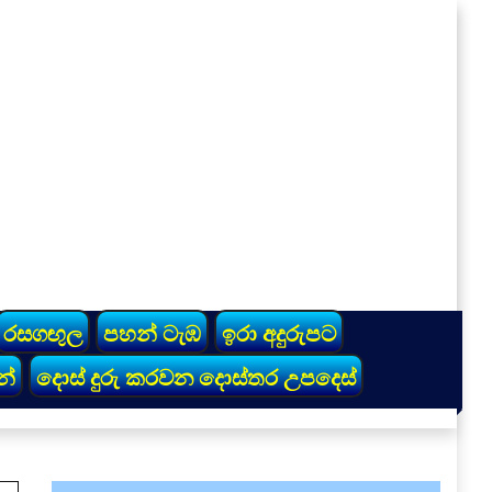
රසගඟුල
පහන් ටැඹ
ඉරා අදුරුපට
න්
දොස් දුරු කරවන දොස්තර උපදෙස්