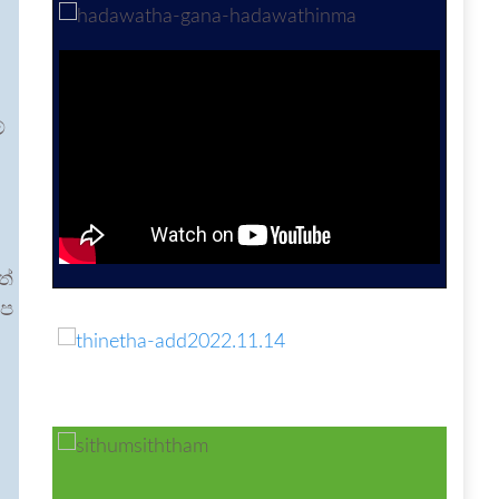
්
ත්
අප