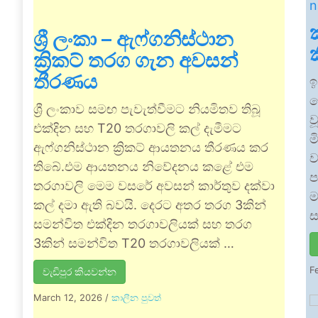
ශ්‍රී ලංකා – ඇෆ්ගනිස්ථාන
ක්‍රිකට් තරග ගැන අවසන්
තීරණය
ඉ
ම
ශ්‍රී ලංකාව සමඟ පැවැත්වීමට නියමිතව තිබූ
ව
එක්දින සහ T20 තරගාවලි කල් දැමීමට
ම
ඇෆ්ගනිස්ථාන ක්‍රිකට් ආයතනය තීරණය කර
ව
තිබේ.එම ආයතනය නිවේදනය කළේ එම
ප
තරගාවලි මෙම වසරේ අවසන් කාර්තුව දක්වා
ම
කල් දමා ඇති බවයි. දෙරට අතර තරග 3කින්
ස
සමන්විත එක්දින තරගාවලියක් සහ තරග
3කින් සමන්විත T20 තරගාවලියක් …
F
වැඩිපුර කියවන්න
March 12, 2026
/
කාලීන පුවත්