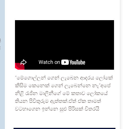
ි
ී
“මේගොල්ලන් ගෙන් ලැබෙන ආදරය ලෝකේ
කිසිම කෙනෙක් ගෙන් ලැබෙන්නෙ නෑ”අපේ
නිළි රැජින මාලිනීගේ මේ කතාව ලෝකයේ
තියන පිවිතුරුම ඇත්තක්.ඒත් ඒක තාමත්
වටහාගෙන ඉන්නෙ සුළු පිරිසක් විතරයි