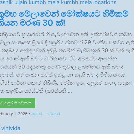
කුම්භ මේලාවෙන් මෝක්ෂයට හිමිකම්
කියන මරණ 30 ක්!
න්දියාවේ ප්‍රයාග්රාජ් හි පැවැත්වෙන අති උත්කර්ෂවත් කුම්භ
ේලා සැණකෙළියේ දී පසුගිය ජනවාරි 29 වැනිදා එකවර ඇත
ූ තදබදය හේතුවෙන් අඩුම තරමින් බැතිමතුන් 30 ක් වත් පෑග
ිය ගොස් ඇති බවට වාර්තාවේ. ඊට අමතරව ආසන්න
ශයෙන් 90 දෙනෙකු පමණ තුවාල ලබන්නට ඇති බව ද
ැවසේ. මේ සංඛ්‍යා තවත් ඉහළ යා හැකි බව ද විවිධ මාධ්‍ය
ගින් වාර්තා කොට තිබිණි. මෙදින ඉතා අලුයම ගංගා, යමුනා
හ කල්පිත සරස්වතී (සරස්වතී …
වැඩිපුර කියවන්න
ebruary 1, 2025
/
එතෙර – මෙතෙර