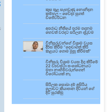
ී
කුස තුළ සැඟවුණු නොනිදන
කම්හල – වෛද්‍ය සුගත්
විජේවර්ධන
අපරාධ නීතියේ පරම පදනම
ව
හෙවත් වරදට සරිලන දඬුවම
විනිසුරුවන්ගේ විශ්‍රාම වයස
දීර්ඝ කිරීම “දොවාගත් කිරි
කළයට ගොම මුසු කිරීමක්”
විනිසුරු විශ්‍රාම වයස දිගු කිරීමේ
22 ව්‍යවස්ථා සංශෝධනයට
මහා නාහිමිවරුන්ගෙන්
විරෝධයක් නෑ
සිරිලක සොබා දම් අසිරිය
ලොවට කියාපාන දිවියන් ගේ
දිවි සුරකිමු