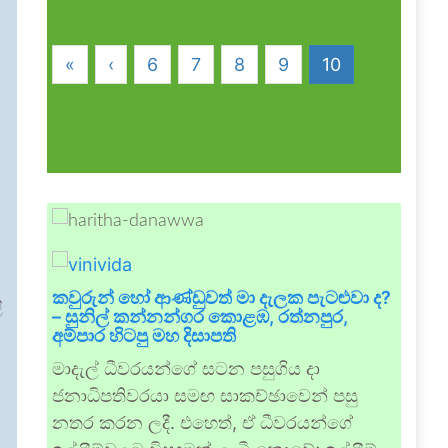
«
‹
6
7
8
9
10
න
කවුරුන් හෝ ආණ්ඩුවත් මා දැලක පැටළුවා ද?
ි
– සුනිල් කන්නන්ගර කොළඹ, රත්නපුර,
අම්පාර හිටපු මහ දිසාපති
මාදැල් ධීවරයන්ගේ සටන පසුගිය දා
ජනාධිපතිවරයා සමඟ සාකච්ඡාවෙන් පසු
නතර කරන ලදී. එහෙත්, ඒ ධීවරයන්ගේ