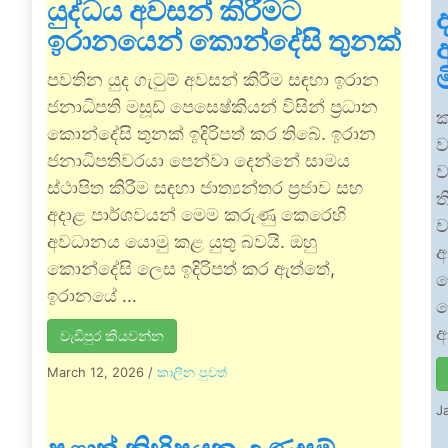
යුද්ධය අවසන් කිරීමට
ඉරානයෙන් කොන්දේසි තුනක්
පවතින යුද ගැටුම් අවසන් කිරීම සඳහා ඉරාන
ජනාධිපති මසූඩ් පෙසෙෂ්කියන් විසින් ප්‍රධාන
ක
කොන්දේසි තුනක් ඉදිරිපත් කර තිබේ. ඉරාන
ව
ජනාධිපතිවරයා පෙන්වා දෙන්නේ සාමය
ව
ස්ථාපිත කිරීම සඳහා ජාත්‍යන්තර ප්‍රජාව සහ
ත
අදාළ පාර්ශවයන් මෙම කරුණු කෙරෙහි
ව
අවධානය යොමු කළ යුතු බවයි. ඔහු
අ
කොන්දේසි ලෙස ඉදිරිපත් කර ඇත්තේ,
ද
ඉරානයේ …
ද
ඇ
වැඩිපුර කියවන්න
March 12, 2026
/
කාලීන පුවත්
J