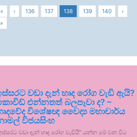
«
‹
136
137
138
139
140
›
»
ඉස්සරට වඩා දැන් හෘද රෝග වැඩි ඇයි?
කොවිඩ් එන්නතත් බලපෑවා ද? –
හෘදවේද විශේෂඥ වෛද්‍ය මහාචාර්ය
නාමල් විජයසිංහ
ඉස්සරට වඩා දැන් හෘද රෝග වැඩියි” යන්න මේ වන විට