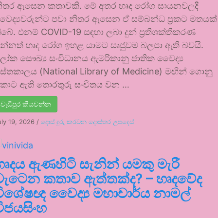
ිතර ඇසෙන කතාවකි. මේ අතර හෘද රෝග සායනවලදී
ෛද්‍යවරුන්ට පවා නිතර ඇසෙන ඒ සම්බන්ධ ප්‍රකට මතයක්
ිබේ. එනම් COVID-19 සඳහා ලබා දුන් ප්‍රතිශක්තිකරණ
න්නත් හෘද රෝග ඉහළ යාමට සෘජුවම බලපා ඇති බවයි.
ෝක සෞඛ්‍ය සංවිධානය ඇමරිකානු ජාතික වෛද්‍ය
ුස්තකාලය (National Library of Medicine) මඟින් ගොනු
ොට ඇති තොරතුරු සංචිතය වන …
වැඩිපුර කියවන්න
uly 19, 2026
/
දොස් දුරු කරවන දොස්තර උපදෙස්
හෘදය ඇණහිටි සැනින් යමකු මැරී
වැටෙන කතාව ඇත්තක්ද? – හෘදවේද
විශේෂඥ වෛද්‍ය මහාචාර්ය නාමල්
විජයසිංහ