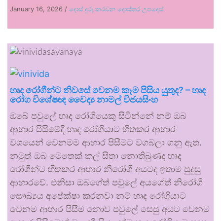
January 16, 2026
/
දොස් දුරු කරවන දොස්තර උපදෙස්
හෘද රෝගීන්ට නිවසේ වෙනම කෑම පිසිය යුතුද? – හෘද
රෝග විශේෂඥ වෛද්‍ය නාමල් විජයසිංහ
ඔබේ පවුලේ හෘද රෝගියෙකු සිටින්නේ නම් ඔබ
ආහාර පිසීමේදී හෘද රෝගියාට හිතකර ආහාර
වශයෙන් වෙනමම ආහාර පිසීමට වගබලා ගනු ඇත.
නමුත් ඔබ මෙතෙක් කල් සිතා නොතිබුණද හෘද
රෝගීන්ට හිතකර ආහාර නිරෝගී අයටද ඉතාම සුදුසු
ආහාරවේ. එනිසා ඔබගේත් පවුලේ අයගේත් නිරෝගී
සෞඛ්‍යය අපේක්ෂා කරනවා නම් හෘද රෝගියාට
වෙනම ආහාර පිසීම නොව පවුලේ සෙසු අයට වෙනම