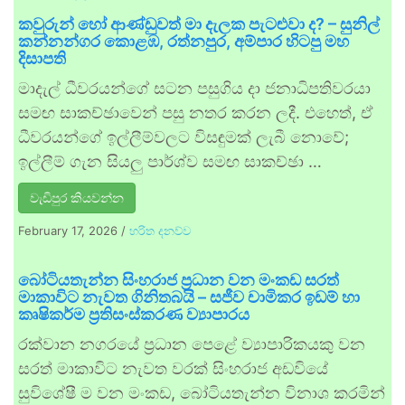
කවුරුන් හෝ ආණ්ඩුවත් මා දැලක පැටළුවා ද? – සුනිල්
කන්නන්ගර කොළඹ, රත්නපුර, අම්පාර හිටපු මහ
දිසාපති
මාදැල් ධීවරයන්ගේ සටන පසුගිය දා ජනාධිපතිවරයා
සමඟ සාකච්ඡාවෙන් පසු නතර කරන ලදී. එහෙත්, ඒ
ධීවරයන්ගේ ඉල්ලීම්වලට විසඳුමක් ලැබී නොවේ;
ඉල්ලීම් ගැන සියලු පාර්ශ්ව සමඟ සාකච්ඡා …
වැඩිපුර කියවන්න
February 17, 2026
/
හරිත දනව්ව
බෝටියතැන්න සිංහරාජ ප්‍රධාන වන මංකඩ සරත්
මාකාවිට නැවත ගිනිතබයි – සජීව චාමිකර ඉඩම් හා
කෘෂිකර්ම ප්‍රතිසංස්කරණ ව්‍යාපාරය
රක්වාන නගරයේ ප්‍රධාන පෙළේ ව්‍යාපාරිකයකු වන
සරත් මාකාවිට නැවත වරක් සිංහරාජ අඩවියේ
සුවිශේෂී ම වන මංකඩ, බෝටියතැන්න විනාශ කරමින්