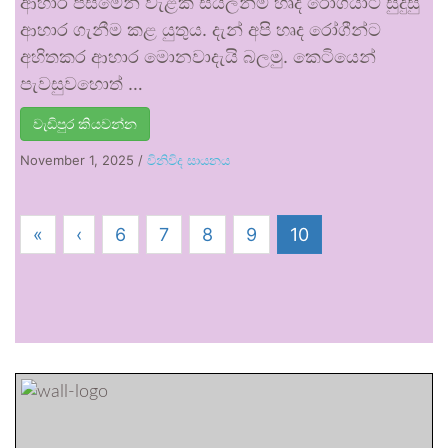
ආහාර පිසීමෙන් වැළකී සියලන්ම හෘද රෝගියාට සුදුසු
ආහාර ගැනීම කළ යුතුය. දැන් අපි හෘද රෝගීන්ට
අහිතකර ආහාර මොනවාදැයි බලමු. කෙටියෙන්
පැවසුවහොත් …
වැඩිපුර කියවන්න
November 1, 2025
/
විනිවිද සායනය
«
‹
6
7
8
9
10