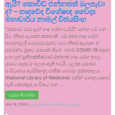
ඇයි? කොවිඩ් එන්නතත් බලපෑවා
ද? – හෘදවේද විශේෂඥ වෛද්‍ය
මහාචාර්ය නාමල් විජයසිංහ
“ඉස්සරට වඩා දැන් හෘද රෝග වැඩියි” යන්න මේ වන
විට නිතර ඇසෙන කතාවකි. මේ අතර හෘද රෝග
සායනවලදී වෛද්‍යවරුන්ට පවා නිතර ඇසෙන ඒ
සම්බන්ධ ප්‍රකට මතයක් තිබේ. එනම් COVID-19 සඳහා
ලබා දුන් ප්‍රතිශක්තිකරණ එන්නත් හෘද රෝග ඉහළ
යාමට සෘජුවම බලපා ඇති බවයි. ලෝක සෞඛ්‍ය
සංවිධානය ඇමරිකානු ජාතික වෛද්‍ය පුස්තකාලය
(National Library of Medicine) මඟින් ගොනු කොට
ඇති තොරතුරු සංචිතය වන …
වැඩිපුර කියවන්න
July 19, 2026
/
දොස් දුරු කරවන දොස්තර උපදෙස්