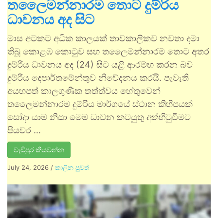
තලෛමන්නාරම තොට දුම්රිය
ධාවනය අද සිට
මාස අටකට අධික කාලයක් තාවකාලිකව නවතා දමා
තිබූ කොළඹ කොටුව සහ තලෛමන්නාරම තොට අතර
දුම්රිය ධාවනය අද (24) සිට යළි ආරම්භ කරන බව
දුම්රිය දෙපාර්තමේන්තුව නිවේදනය කරයි. පැවැති
අයහපත් කාලගුණික තත්ත්වය හේතුවෙන්
තලෛමන්නාරම දුම්රිය මාර්ගයේ ස්ථාන කිහිපයක්
සෝදා යාම නිසා මෙම ධාවන කටයුතු අත්හිටුවීමට
පියවර …
වැඩිපුර කියවන්න
July 24, 2026
/
කාලීන පුවත්