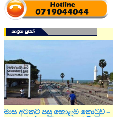
මාස අටකට පසු කොළඹ කොටුව –