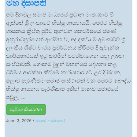
මහ දිසාපති
මේ දිනවල සමාජ මාධ්‍යයේ ප්‍රධාන මාතෘකාව වී
ඇත්තේ ශ්‍රී ලංකාවේ භික්ෂු ශාසනයයි. මෙරට භික්ෂු
ශාසනය ක්‍රිස්තු පූර්ව තුන්වන ශතවර්ෂයේ පමණ
අනුරාධපුරයෙන් ආරම්භ වී, අද දක්වා ම අඛණ්ඩව ශ්‍රී
ලාංකීය ශිෂ්ටාචාරය ප්‍රවර්ධනය කිරීමේ දී දැවැන්ත
කාර්යභාරයක් ඉටු කරමින් පවත්වාගෙන යනු ලබන
සංස්ථාවකි. ගෞතම බුදුන් වහන්සේ දේශනා කළ
ධර්මය ආරක්ෂා කිරීමේ කාර්යභාරයට උර දී සිටින,
ලොව පැරණිතම සමාජ සංස්ථාවක් වන මෙරට බෞද්ධ
භික්ෂු ශාසනය පැරණිකම අතින් මානව සමාජයේ
පවුල, …
වැඩිපුර කියවන්න
June 3, 2026
/
එතෙර – මෙතෙර