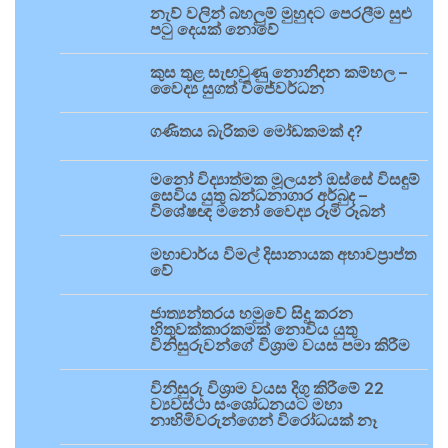
නැව් වලින් බහලුම් මුහුදට පෙරලීම සුළු
පටු දෙයක් නොවේ
කුස තුළ සැඟවුණු නොනිදන කම්හල –
වෛද්‍ය සුගත් විජේවර්ධන
ගණිතය බැරිකම මෝඩකමක් ද?
මනෝ විද්‍යාත්මක මූලයන් ඔස්සේ විසඳුම්
සෙවිය යුතු බන්ධනාගාර අර්බුද –
විශේෂඥ මනෝ වෛද්‍ය රූමි රූබන්
මහාචාර්ය විමල් දිසානායක අභාවප්‍රාප්ත
වේ
ජාත්‍යන්තරය හමුවේ සිදු කරන
හිතුවක්කාරකමක් නොවිය යුතු
විනිසුරුවන්ගේ විශ්‍රාම වයස පමා කිරීම
විනිසුරු විශ්‍රාම වයස දිගු කිරීමේ 22
ව්‍යවස්ථා සංශෝධනයට මහා
නාහිමිවරුන්ගෙන් විරෝධයක් නෑ