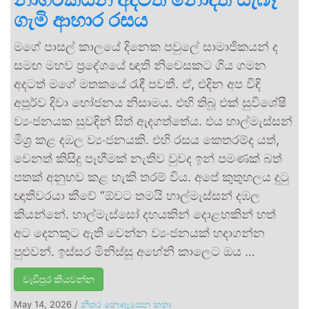
ගැමි ආහාර රසය
මගේ පාසල් කාලයේ දිනෙක පවුලේ සාමාජිකයන් ද
සමඟ මහව ප්‍රදේශයේ ඥාති නිවෙසකට ගිය ගමන
අදටත් මගේ මතකයේ රැඳී පවතී. ඒ, එදින අප විඳි
අපූර්ව දිවා භෝජනය නිසාමය. එහි තිබූ එක් සුවිශේෂී
ව්‍යංජනයක සුවඳින් සිත් ඇදගත්තේය. එය හාල්මැස්සන්
මිශ්‍ර කළ දඹල ව්‍යංජනයකි. එහි රසය කෙතරම්ද යත්,
වෙනත් කිසිදු පෑහීමක් නැතිව වුවද ඉන් පමණක් බත්
පතක් අනුභව කළ හැකි තරම් විය. අපේ කුතුහලය දුටු
ඥාතිවරයා කීවේ “ඕවට තමයි හාල්මැස්සන් දඹල
කියන්නේ. හාල්මැස්සෝ දහයකින් දොළහකින් හත්
අට දෙනකුට ඇති වෙන්න ව්‍යංජනයක් හදාගන්න
පුළුවන්. ඉස්සර මිනිස්සු අහේනි කාලෙට ඔය …
වැඩිපුර කියවන්න
May 14, 2026
/
නිතර නොඇසෙන කතා