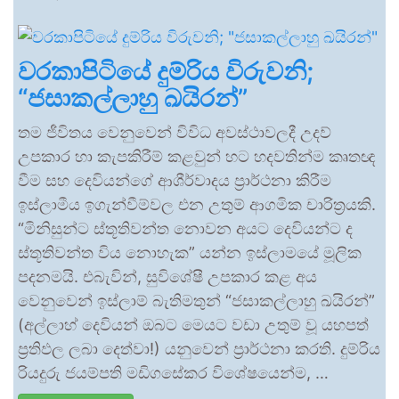
වරකාපිටියේ දුම්රිය විරුවනි;
“ජසාකල්ලාහු ඛයිරන්”
තම ජීවිතය වෙනුවෙන් විවිධ අවස්ථාවලදී උදව්
උපකාර හා කැපකිරීම් කළවුන් හට හදවතින්ම කෘතඥ
වීම සහ දෙවියන්ගේ ආශීර්වාදය ප්‍රාර්ථනා කිරීම
ඉස්ලාමීය ඉගැන්වීම්වල එන උතුම් ආගමික චාරිත්‍රයකි.
“මිනිසුන්ට ස්තූතිවන්ත නොවන අයට දෙවියන්ට ද
ස්තූතිවන්ත විය නොහැක” යන්න ඉස්ලාමයේ මූලික
පදනමයි. එබැවින්, සුවිශේෂී උපකාර කළ අය
වෙනුවෙන් ඉස්ලාම් බැතිමතුන් “ජසාකල්ලාහු ඛයිරන්”
(අල්ලාහ් දෙවියන් ඔබට මෙයට වඩා උතුම් වූ යහපත්
ප්‍රතිඵල ලබා දෙත්වා!) යනුවෙන් ප්‍රාර්ථනා කරති. දුම්රිය
රියදුරු ජයම්පති මඩිගසේකර විශේෂයෙන්ම, …