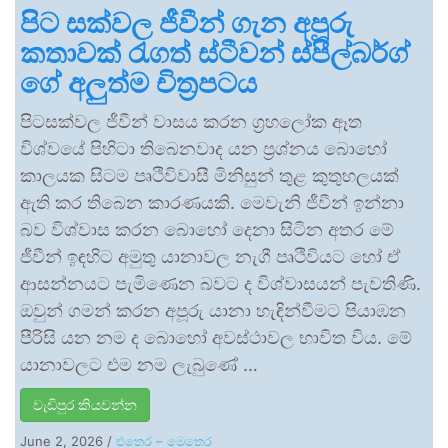
පිට සක්වල ජීවීන් ගැන අපූරු
කතාවක් රැගත් ස්ටීවන් ස්පීල්බර්ග්
ගේ අලුත්ම චිත්‍රපටය
පිටසක්වල ජීවීන් වාසය කරන ග්‍රහලෝක ඈත
විශ්වයේ පිහිටා තිබෙනවාද යන ප්‍රශ්නය බොහෝ
කාලයක සිටම පෘථිවිවාසී මිනිසුන් තුළ කුතුහලයක්
ඇති කර තිබෙන කාරණයකි. මෙවැනි ජීවීන් ඉන්නා
බව විශ්වාස කරන බොහෝ දෙනා සිටින අතර මේ
ජීවීන් ඉඳහිට අමුතු යානාවල නැගී පෘථිවියට හෝ ඒ
ආසන්නයට පැමිණෙන බවට ද විශ්වාසයන් පැවතිණි.
ඔවුන් ගමන් කරන අපූරු යානා හැඳින්වීමට පියාඹන
පීරිසි යන නම ද බොහෝ අවස්ථාවල භාවිත විය. මේ
යානාවලට එම නම ලැබුණේ …
වැඩිපුර කියවන්න
June 2, 2026
/
එතෙර – මෙතෙර