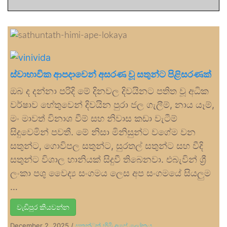
ස්වාභාවික ආපදාවෙන් අසරණ වූ සතුන්ට පිළිසරණක්
ඔබ ද දන්නා පරිදි මේ දිනවල දිවයිනට පතිත වූ අධික
වර්ෂාව හේතුවෙන් දිවයින පුරා ජල ගැලීම්, නාය යෑම්,
මං මාවත් විනාශ වීම් සහ නිවාස කඩා වැටීම්
සිදුවෙමින් පවතී. මේ නිසා මිනිසුන්ට වගේම වන
සතුන්ට, ගොවිපල සතුන්ට, සුරතල් සතුන්ට සහ වීදි
සතුන්ට විශාල හානියක් සිදුවී තිබෙනවා. එබැවින් ශ්‍රී
ලංකා පශු වෛද්‍ය සංගමය ලෙස අප සංගමයේ සියලුම
…
වැඩිපුර කියවන්න
December 2, 2025
/
සතුන්ටත් හිමි අපේ ලෝකය