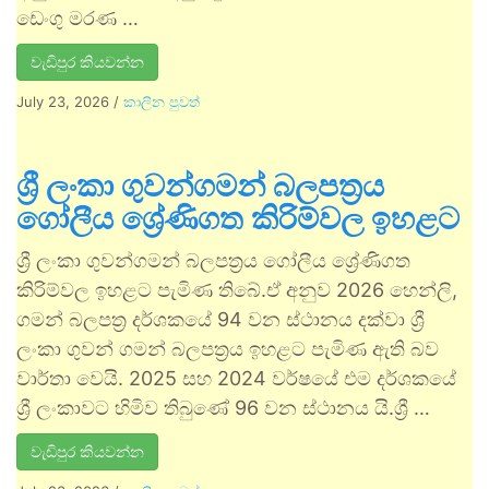
ඩෙංගු මරණ …
වැඩිපුර කියවන්න
July 23, 2026
/
කාලීන පුවත්
ශ්‍රී ලංකා ගුවන්ගමන් බලපත්‍රය
ගෝලීය ශ්‍රේණිගත කිරිම්වල ඉහළට
ශ්‍රී ලංකා ගුවන්ගමන් බලපත්‍රය ගෝලීය ශ්‍රේණිගත
කිරිම්වල ඉහළට පැමිණ තිබේ.ඒ අනුව 2026 හෙන්ලි,
ගමන් බලපත්‍ර දර්ශකයේ 94 වන ස්ථානය දක්වා ශ්‍රී
ලංකා ගුවන් ගමන් බලපත්‍රය ඉහළට පැමිණ ඇති බව
වාර්තා වෙයි. 2025 සහ 2024 වර්ෂයේ එම දර්ශකයේ
ශ්‍රී ලංකාවට හිමිව තිබුණේ 96 වන ස්ථානය යි.ශ්‍රී …
වැඩිපුර කියවන්න