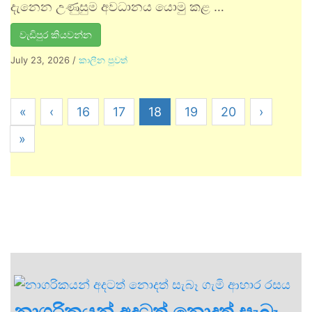
දැනෙන උණුසුම අවධානය යොමු කළ …
වැඩිපුර කියවන්න
July 23, 2026
/
කාලීන පුවත්
«
‹
16
17
18
19
20
›
»
නාගරිකයන් අදටත් නොදත් සැබෑ