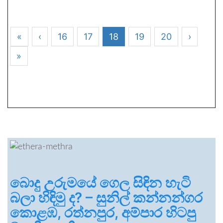
«
‹
16
17
18
19
20
›
»
බොදු උරුමයේ ගෙල සිඳින හැටි
බලා හිඳිමු ද? – සුනිල් කන්නන්ගර
කොළඹ, රත්නපුර, අම්පාර හිටපු