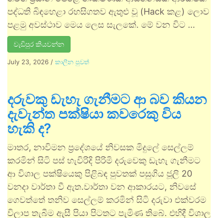
පද්ධති බිඳහෙළා රහසිගතව ඇතුළු වූ (Hack කළ) ලොව
පළමු අවස්ථාව මෙය ලෙස සැලකේ. මේ වන විට …
වැඩිපුර කියවන්න
July 23, 2026
/
කාලීන පුවත්
දරුවකු ඩැහැ ගැනීමට ආ බව කියන
දැවැන්ත පක්ෂියා කවරෙකු විය
හැකි ද?
මාතර, නාවිමන ප්‍රදේශයේ නිවසක මිදුලේ සෙල්ලම්
කරමින් සිටි පස් හැවිරිදි පිරිමි දරුවෙකු ඩැහැ ගැනීමට
ආ විශාල පක්ෂියෙකු පිළිබඳ පුවතක් පසුගිය ජූලි 20
වනදා වාර්තා වී ඇත.වාර්තා වන ආකාරයට, නිවසේ
ගෙවත්තේ තනිව සෙල්ලම් කරමින් සිටි දරුවා එක්වරම
විලාප තැබීම ඇසී පියා පිටතට පැමිණ තිබේ. එහිදී විශාල