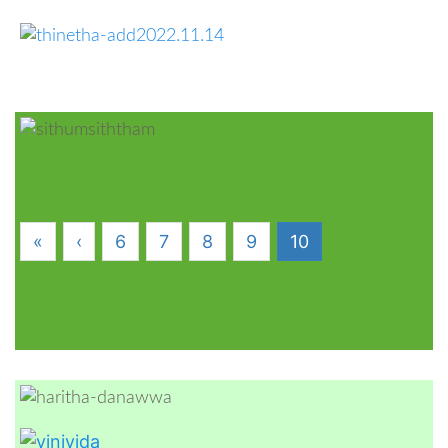
«
‹
6
7
8
9
10