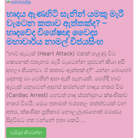
හෘදය ඇණහිටි සැනින් යමකු මැරී
වැටෙන කතාව ඇත්තක්ද? –
හෘදවේද විශේෂඥ වෛද්‍ය
මහාචාර්ය නාමල් විජයසිංහ
“හාට් ඇටෑක් (Heart Attack) එකක් හැදුණු විට
කෙනෙක් එතැනම මැරී වැටෙන්න පුළුවන් කියා අපි
අහලා තියනවා. ඒ කතාව ඇත්තක් ද?” යන්න බොහෝ
දෙනකු මා වෙතින් අසා ඇති පැනයකි. මෙහිදී හාට්
ඇටෑක් යනුවෙන් අදහස් කරන්නේ හෘදය නතර වීම
(Cardiac Arrest) හෙවත් හෘද ස්පන්දනය ක්ෂණිකව
නතර වීමයි. මෙය ඉතාමත් බරපතල තත්ත්වයක් වන
අතර, ක්ෂණික ප්‍රතිකාර නොලැබුණහොත් මරණය
සිදුවීමට ගත වන්නේ ඉතා කෙටි …
වැඩිපුර කියවන්න