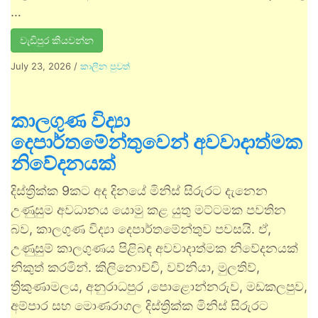
…
වැඩිපුර කියවන්න
July 23, 2026
/
කාලීන පුවත්
කාලගුණ විද්‍යා
දෙපාර්තමේන්තුවෙන් අවවාදාත්මක
නිවේදනයක්
දිස්ත්‍රික්ක 9කට අද දිනයේ මිනිස් සිරුරට දැනෙන
උණුසුම අවධානය යොමු කළ යුතු මට්ටමක පවතින
බව, කාලගුණ විද්‍යා දෙපාර්තමේන්තුව පවසයි. ඒ,
උණුසුම් කාලගුණය පිළිබඳ අවවාදාත්මක නිවේදනයක්
නිකුත් කරමින්. කිලිනොච්චි, වව්නියා, මුලතිව්,
ත්‍රිකුණාමලය, අනුරාධපුර ,පොළොන්නරුව, මඩකලපුව,
අම්පාර සහ මොණරාගල දිස්ත්‍රික්ක මිනිස් සිරුරට