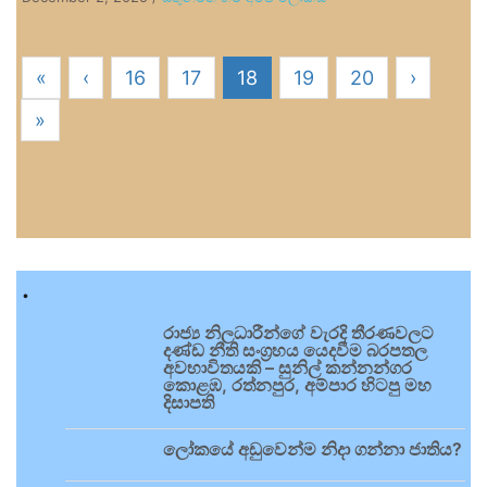
«
‹
16
17
18
19
20
›
»
.
රාජ්‍ය නිලධාරීන්ගේ වැරදි තීරණවලට
දණ්ඩ නීති සංග්‍රහය යෙදවීම බරපතල
අවභාවිතයකි – සුනිල් කන්නන්ගර
කොළඹ, රත්නපුර, අම්පාර හිටපු මහ
දිසාපති
ලෝකයේ අඩුවෙන්ම නිදා ගන්නා ජාතිය?