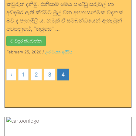
කවුරුත් දනිමු. එනිසාම මෙය සණ්ඩු සරුවල් හා
අඬදබර ඇති කිරීමට මුල් වන අපහාසාත්මක වදනක්
බව ද පැහැදිලි ය. නමුත් ඒ සම්බන්ධයෙන් ඇතැමුන්
පවසනුයේ, “තමුසෙ” …
වැඩිපුර කියවන්න
February 25, 2026
/
උරුමයක අසිරිය
‹
1
2
3
4