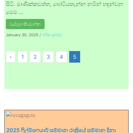
සිටී. මාණික්කවත්ත, බෝටියතැන්න නමින් හඳුන්වන
මෙම …
වැඩිපුර කියවන්න
January 30, 2026
/
හරිත දනව්ව
‹
1
2
3
4
5
2025 ෆිල්ම්ෆෙයාර් සම්මාන රාත්‍රියේ සම්මාන දිනා