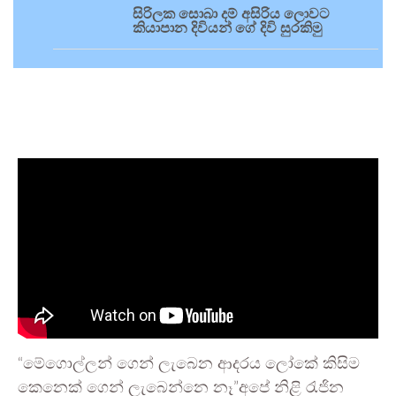
සිරිලක සොබා දම් අසිරිය ලොවට
කියාපාන දිවියන් ගේ දිවි සුරකිමු
“මේගොල්ලන් ගෙන් ලැබෙන ආදරය ලෝකේ කිසිම
කෙනෙක් ගෙන් ලැබෙන්නෙ නෑ”අපේ නිළි රැජින