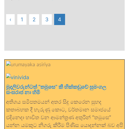
‹
1
2
3
4
මුදලිවරුන්ටත් “තමුසෙ” කී හික්කඩුවේ සුමංගල
සංඝරාජ නා හිමි
අතිශය සමීපතමයන් අතර සිදු කෙරෙන සුහද
කතාබහක දී හැරුණු කොට, වර්තමාන සමාජයේ
එදිනෙදා භාවිත වන ආමන්ත්‍රණ අතුරින් “තමුසෙ”
යන්න යමකුට නිගරු කිරීම පිණිස යොදන්නක් බව අපි