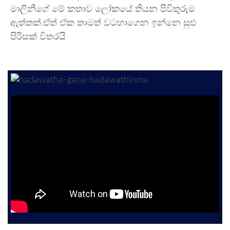
මාලිනීගේ මේ කතාව ලෝකයේ තියන පිවිතුරුම
ඇත්තක්.ඒත් ඒක තාමත් වටහාගෙන ඉන්නෙ සුළු
පිරිසක් විතරයි