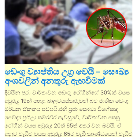
ඩෙංගු ව්‍යාප්තිය උග්‍ර වෙයි – සෞඛ්‍ය
අංශවලින් අනතුරු ඇඟවීමක්
දිවයින පුරා වාර්තාවන ඩෙංගු රෝගීන්ගේ 30%ක් වයස
අවුරුදු 19න් පහළ බාලවයස්කරුවන් බව ජාතික ඩෙංගු
මර්ධන ඒකකය පවසයි.එහි ප්‍රජා සෞඛ්‍ය විශේෂඥ
වෛද්‍ය ප්‍රශීලා සමරවීර පැවසුවේ, වාර්තාවන සෙසු
රෝගීන් වයස අවුරුදු 20ත් 65ත් අතර වන බවයි. ඒ
අනුව වැඩිම වයස අවුරුදු 65ට වැඩි කාණ්ඩයෙන් වැඩිම