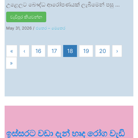
උළෙලට බෞද්ධ ආරෝපණයක් ලැබීමෙන් පසු …
වැඩිපුර කියවන්න
May 31, 2026
/
එතෙර – මෙතෙර
«
‹
16
17
18
19
20
›
»
ඉස්සරට වඩා දැන් හෘද රෝග වැඩි