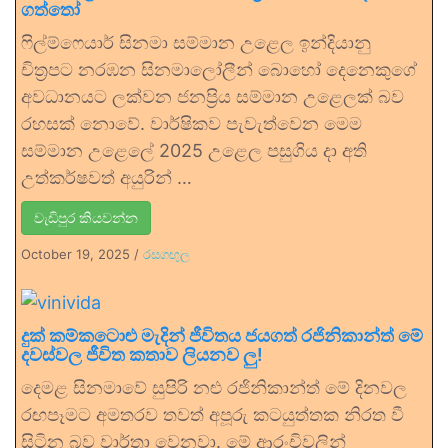
ගත්තෝ
ෆිල්ම්ෆෙයාර් සිනමා සම්මාන උළෙල ඉන්දියානු
චිත්‍රපට නරඹන සිනමාලෝලීන් බොහෝ දෙනෙකුගේ
අවධානයට ලක්වන ජනප්‍රිය සම්මාන උළෙලක් බව
රහසක් නොවේ. වාර්ෂිකව පැවැත්වෙන මෙම
සම්මාන උළෙලේ 2025 උළෙල පසුගිය දා අති
උත්කර්ෂවත් අයුරින් …
වැඩිපුර කියවන්න
October 19, 2025
/
රසගඟුල
දුක් කම්කටොළු මැදින් ජීවිතය ජයගත් රජිනිකාන්ත් මේ
දවස්වල ජීවිත කතාව ලියනව ලු!
දෙමළ සිනමාවේ සුපිරි නළු රජිනිකාන්ත් මේ දිනවල
රඟපෑමට අමතරව තවත් අපූරු කටයුත්තක නිරත වී
සිටින බව වාර්තා වෙනවා. මේ ආරංචිවලින්