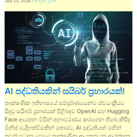
July 23, 2026
/
කාලීන පුවත්
AI පද්ධතියකින් සයිබර් ප්‍රහාරයක්!
තාක්ෂණික ඉතිහාසයේ සම්පූර්ණයෙන්ම ස්වයංක්‍රීයව
සිදුවූ සයිබර් ප්‍රහාරයක් පිළිබඳව OpenAI සහ Hugging
Face ආයතන විසින් අනාවරණය කරගෙන තිබේ.කිසිදු
මිනිස් මැදිහත්වීමකින් තොරව, AI පද්ධතියක් මඟින්
තවත් ප්‍රධාන පෙළේ තාක්ෂණික ආයතනයක ආරක්ෂක