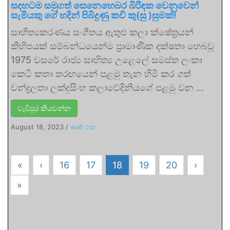
සදහටම සමුගත් සෙනෙහෙබර බිරිඳක වෙනුවෙන්
සැමියකු ගේ හදින් පිබිදුණු කවි කු(සු )සුමක්!
සාහිත්‍යකරණය සංගීත‍ය ඇතුළු කලා ක්ෂේත්‍රයන්
කිහිපයක් සම්බන්ධයෙන්ම ප්‍රාමාණික දක්ෂතා හෙබවූ
1975 වසරේ රාජ්‍ය සාහිත්‍ය උළෙලේ සමස්ත ලංකා
කෙටි කතා තරඟයෙන් පළමු තැන හිමි කර ගත්
චන්ද්‍රලතා ලක්දුසිංහ කලාවේදිනියගේ පළමු වන …
වැඩිපුර කියවන්න
August 18, 2023
/
wall එක
«
‹
16
17
18
19
20
›
»