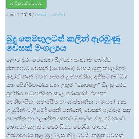
වැඩිපුර කියවන්න
June 1, 2026
/
එතෙර – මෙතෙර
බුදු තෙමඟුලටත් කලින් ඇරඹුණු
වෙසක් මංගල්‍යය
ලොව පුරා වෙසෙන බිලියන සංඛ්‍යාත බෞද්ධ
ජනතාවට වෙසක් (වෛශාඛ) මාසය යනු තිලෝගුරු
බුදුරජාණන් වහන්සේගේ උත්පත්තිය, අභිසම්බෝධිය
සහ පරිනිර්වාණය යන උතුම් “තෙමඟුල” සිදු වූ පරම
පූජනීය ආධ්‍යාත්මික කාල පරාසයයි. එහෙත්
ඓතිහාසික, සමාජයීය හා සංස්කෘතික මානයන් දෙස
ගැඹුරින් බැලීමේදී පෙනී යන්නේ, වෙසක් සැමරුම සතු
භෞතික හා ලෞකික පදනම බුදුසමයේ ආගමනයට
බොහෝ කලකට පෙර සිටම පෙරදිග මානව
ශිෂ්ටාචාරය තුළ මුල් බැස තිබූ බවයි. නමුත් වෙසක්