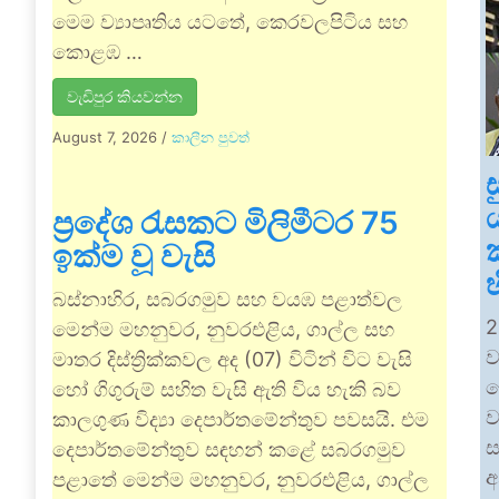
මෙම ව්‍යාපෘතිය යටතේ, කෙරවලපිටිය සහ
කොළඹ …
වැඩිපුර කියවන්න
August 7, 2026
/
කාලීන පුවත්
ප්‍රදේශ රැසකට මිලිමීටර 75
ඉක්ම වූ වැසි
බස්නාහිර, සබරගමුව සහ වයඹ පළාත්වල
2
මෙන්ම මහනුවර, නුවරඑළිය, ගාල්ල සහ
ව
මාතර දිස්ත්‍රික්කවල අද (07) විටින් විට වැසි
ද
හෝ ගිගුරුම් සහිත වැසි ඇති විය හැකි බව
ව
කාලගුණ විද්‍යා දෙපාර්තමේන්තුව පවසයි. එම
ස
දෙපාර්තමේන්තුව සඳහන් කළේ සබරගමුව
අ
පළාතේ මෙන්ම මහනුවර, නුවරඑළිය, ගාල්ල