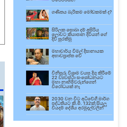
ගණිතය බැරිකම මෝඩකමක් ද?
සිරිලක සොබා දම් අසිරිය
ලොවට කියාපාන දිවියන් ගේ
දිවි සුරකිමු
මහාචාර්ය විමල් දිසානායක
අභාවප්‍රාප්ත වේ
විනිසුරු විශ්‍රාම වයස දිගු කිරීමේ
22 ව්‍යවස්ථා සංශෝධනයට
මහා නාහිමිවරුන්ගෙන්
විරෝධයක් නෑ
2030 වන විට අධිවේගී මාර්ග
පද්ධතියට කි.මී. 132ක්;සියලු
වියදම් දේශීය අරමුදල්වලින්