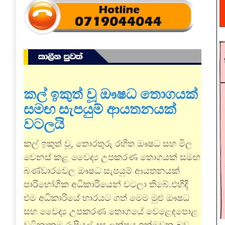
කල් ඉකුත් වූ ඖෂධ තොගයක්
සමඟ සැපයුම් ආයතනයක්
වටලයි
කල් ඉකුත් වූ, තොරතුරු රහිත ඖෂධ සහ මිල
වෙනස් කළ වෛද්‍ය උපකරණ තොගයක් සමඟ
බණ්ඩාරවෙල ඖෂධ සැපයුම් ආයතනයක්
පාරිභෝගික අධිකාරියෙන් වටලා තිබේ.එහිදී
එම අධිකාරියේ භාරයට ගත් මෙම මුළු ඖෂධ
සහ වෛද්‍ය උපකරණ තොගයේ වෙළෙඳපොළ
වටිනාකම රුපියල් දස ලක්ෂය ඉක්මවන බව