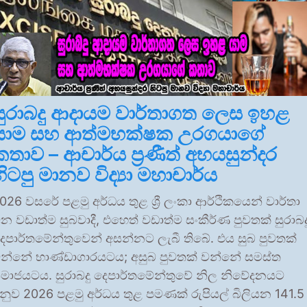
සුරාබදු ආදායම වාර්තාගත ලෙස ඉහළ
යාම සහ ආත්මභක්ෂක උරගයාගේ
කතාව – ආචාර්ය ප්‍රණීත් අභයසුන්දර
හිටපු මානව විද්‍යා මහාචාර්ය
026 වසරේ පළමු අර්ධය තුළ ශ්‍රී ලංකා ආර්ථිකයෙන් වාර්තා
න වඩාත්ම සුබවාදී, එහෙත් වඩාත්ම සංකීර්ණ පුවතක් සුරාබද
ෙපාර්තමේන්තුවෙන් අසන්නට ලැබී තිබේ. එය සුබ පුවතක්
න්නේ භාණ්ඩාගාරයටය; අසුබ පුවතක් වන්නේ සමස්ත
මාජයටය. සුරාබදු දෙපාර්තමේන්තුවේ නිල නිවේදනයට
නුව 2026 පළමු අර්ධය තුළ පමණක් රුපියල් බිලියන 141.5