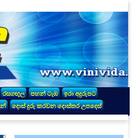
රසගඟුල
පහන් ටැඹ
ඉරා අදුරුපට
න්
දොස් දුරු කරවන දොස්තර උපදෙස්