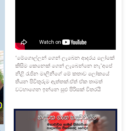
“මේගොල්ලන් ගෙන් ලැබෙන ආදරය ලෝකේ
කිසිම කෙනෙක් ගෙන් ලැබෙන්නෙ නෑ”අපේ
නිළි රැජින මාලිනීගේ මේ කතාව ලෝකයේ
තියන පිවිතුරුම ඇත්තක්.ඒත් ඒක තාමත්
වටහාගෙන ඉන්නෙ සුළු පිරිසක් විතරයි