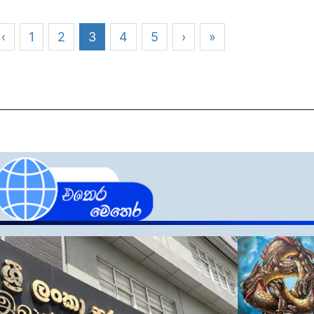
‹
1
2
3
4
5
›
»