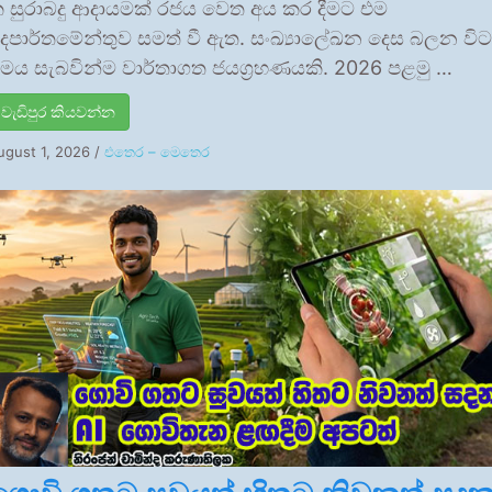
 සුරාබදු ආදායමක් රජය වෙත අය කර දීමට එම
ෙපාර්තමේන්තුව සමත් වී ඇත. සංඛ්‍යාලේඛන දෙස බලන විට
ෙය සැබවින්ම වාර්තාගත ජයග්‍රහණයකි. 2026 පළමු …
වැඩිපුර කියවන්න
ugust 1, 2026
/
එතෙර – මෙතෙර