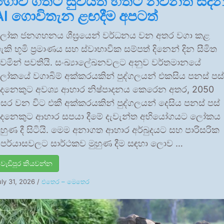
ගොවි ගතට සුවයත් හිතට නිවනත් සද
AI ගොවිතැන ළඟදීම අපටත්
ෝක ජනගහනය ශීඝ්‍රයෙන් වර්ධනය වන අතර වගා කළ
ැකි භූමි ප්‍රමාණය සහ ස්වාභාවික සම්පත් දිනෙන් දින සීමිත
ෙමින් පවතියි. සංඛ්‍යාලේඛනවලට අනුව වර්තමානයේ
ෝකයේ වගාබිම් අක්කරයකින් පුද්ගලයන් එකසිය පනස් පස්
ෙනෙකුට අවශ්‍ය ආහාර නිෂ්පාදනය කෙරෙන අතර, 2050
සර වන විට එකී අක්කරයකින් පුද්ගලයන් දෙසිය පනස් පස්
ෙනෙකුට ආහාර සපයා දීමේ දැවැන්ත අභියෝගයට ලෝකය
ුහුණ දී සිටියි. මෙම අනාගත ආහාර අර්බුදයට සහ පාරිසරික
ිපර්යාසවලට සාර්ථකව මුහුණ දීම සඳහා ලොව …
වැඩිපුර කියවන්න
uly 31, 2026
/
එතෙර – මෙතෙර