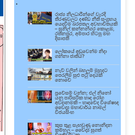
.
රාජ්‍ය නිලධාරීන්ගේ වැරදි
තීරණවලට දණ්ඩ නීති සංග්‍රහය
යෙදවීම බරපතල අවභාවිතයකි
– සුනිල් කන්නන්ගර කොළඹ,
රත්නපුර, අම්පාර හිටපු මහ
දිසාපති
ලෝකයේ අඩුවෙන්ම නිදා
ගන්නා ජාතිය?
නැව් වලින් බහලුම් මුහුදට
පෙරලීම සුළු පටු දෙයක්
නොවේ
ප්‍රවේසම් වන්න; එල් නිනෝ
යනු පාරිසරික හෘද රෝග
අවදානමකි – හෘදවේද විශේෂඥ
වෛද්‍ය මහාචාර්ය නාමල්
විජයසිංහ
කුස තුළ සැඟවුණු නොනිදන
කම්හල – වෛද්‍ය සුගත්
විජේවර්ධන