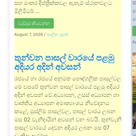
ක
සහ මාතර දිස්ත්‍රික්කවල ඇතැම් ස්ථානවලට
ද
මිලිමීටර් …
ම
වැඩිපුර කියවන්න
August 7, 2026
/
කාලීන පුවත්
A
තුන්වන පාසල් වාරයේ පළමු
අදියර අදින් අවසන්
රජයේ හා රජයේ අනුමත පෞද්ගලික පාසල්වල
මේ වසරේ තුන්වන පාසල් වාරයේ පළමු අදියර
අදින් අවසන් වේ.අධ්‍යාපන, උසස් අධ්‍යාපන හා
වෘත්තීය අධ්‍යාපන අමාත්‍යාංශය නිවේදනය
කළේ, මුස්ලිම් පාසල්වල, පාසල් වාරය ලබන
මස 02 වැනිදායින් අවසන් වන බවයි. තුන්වැනි
පාසල් වාරයේ දෙවන අදියර ලබන මස 07
වැනිදා ආරම්භ …