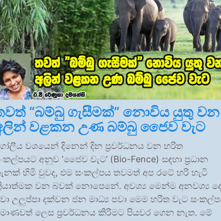
තවත් “බම්බු ගැසීමක්” නොවිය යුතු වන
අලින් වළකන උණ බම්බු ජෛව වැට
ෝලීය වශයෙන් දිනෙන් දින ප්‍රවර්ධනය වන හරිත
ංකල්පයට අනුව ‘ජෛව වැට’ (Bio-Fence) සඳහා ප්‍රධාන
ැනක් හිමි වුවද, එම සංකල්පය තවමත් අප රටේ හරි හැටි
්‍රියාත්මක වන බවක් නොපෙනේ. අවශ්‍ය මෙන්ම අනවශ්‍ය ද
වා උලුප්පා දක්වන ජන මාධ්‍ය පවා මෙම හරිත වැට සංකල්
්‍රමාණවත් ලෙස ප්‍රවර්ධනය කිරීමට පියවර ගෙන නැත. මේ