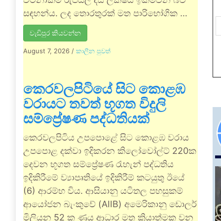
සඳහන්ය. ලද තොරතුරක් මත පාරිභෝගික …
වැඩිපුර කියවන්න
August 7, 2026
/
කාලීන පුවත්
කෙරවලපිටියේ සිට කොළඹ
වරායට තවත් භූගත විදුලි
සම්ප්‍රේෂණ පද්ධතියක්
කෙරවලපිටිය උපපොළේ සිට කොළඹ වරාය
උපපොළ දක්වා ඉදිකරන කිලෝවෝල්ට් 220ක
දෙවන භූගත සම්ප්‍රේෂණ රැහැන් පද්ධතිය
ඉදිකිරීමේ ව්‍යාපෘතියේ ඉදිකිරීම් කටයුතු ඊයේ
(6) ආරම්භ විය. ආසියානු යටිතල පහසුකම්
ආයෝජන බැංකුවේ (AIIB) අමෙරිකානු ඩොලර්
මිලියන 52 ක ණය ආධාර මත ක්‍රියාත්මක වන