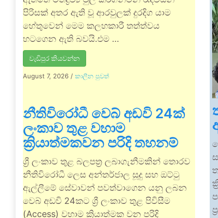
පිරිසක් අතර ඇති වූ ආරවුලක් දුරදිග යාම
හේතුවෙන් මෙම කලහකාරී තත්ත්වය
හටගෙන ඇති බවයි.එම …
වැඩිපුර කියවන්න
August 7, 2026
/
කාලීන පුවත්
නීතිවිරෝධී වෙබ් අඩවි 24ක්
ලංකාව තුළ වහාම
ක්‍රියාත්මකවන පරිදි තහනම්
ග
ස
ශ්‍රී ලංකාව තුළ බලපත්‍ර ලබාගැනීමකින් තොරව
ත
නීතිවිරෝධී ලෙස අන්තර්ජාල සූදු සහ ඔට්ටු
ක
ඇල්ලීමේ සේවාවන් පවත්වාගෙන යනු ලබන
ප
වෙබ් අඩවි 24කට ශ්‍රී ලංකාව තුළ පිවිසීම
ප
(Access) වහාම ක්‍රියාත්මක වන පරිදි