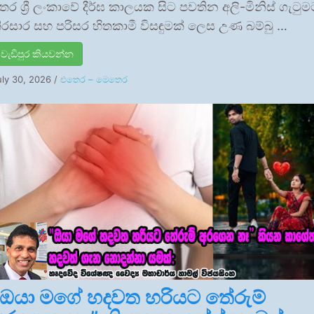
තර ශ්‍රී ලංකාවේ දීර්ඝ කාලයක සිට පවතින අලි-මිනිස් ගැටුම
ිරසාර සහ පරිසර හිතකාමී විසඳුමක් ලෙස උණ බම්බු …
වැඩිපුර කියවන්න
uly 30, 2026
/
එතෙර – මෙතෙර
“ඔයා මගේ හදවත හරියට තේරුම්