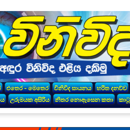
්
එතෙර - මෙතෙර
විනිවිද සායනය
හරිත දනව්ව
කය
උරුමයක අසිරිය
නිතර නොඇසෙන කතා
කාටූ