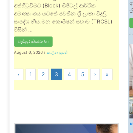
අ
අත්හිටුවීමට (Block) ඩිජිටල් ආර්ථික
ත
අමාත්‍යාංශය යටතේ පවතින ශ්‍රී ලංකා විදුලි
සංදේශ නියාමන කොමිෂන් සභාව (TRCSL)
විසින් …
J
වැඩිපුර කියවන්න
August 6, 2026
/
කාලීන පුවත්
‹
1
2
3
4
5
›
»