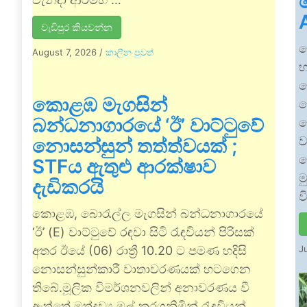
වැඩිපුර කියවන්න
ල
August 7, 2026
/
කාලීන පුවත්
හ
ව
කොළඹ මැගසින්
ල
බන්ධනාගාරයේ ‘ඊ’ වාට්ටුවේ
ද
ව
නොසන්සුන් තත්ත්වයක් ;
ද
STFය ඇතුළු ආරක්ෂාව
ම
දැඩිකරයි
ව
කොළඹ, බොරැල්ල මැගසින් බන්ධනාගාරයේ
‘ඊ’ (E) වාට්ටුවේ රඳවා සිටි රැඳවියන් පිරිසක්
අතර ඊයේ (06) රාත්‍රී 10.20 ට පමණ හදිසි
J
නොසන්සුන්කාරී වාතාවරණයක් හටගෙන
තිබේ.මූලික විමර්ශනවලින් අනාවරණය වී
ඇත්තේ මත්ද්‍රව්‍ය මුල් කරගනිමින් රැඳවියන්