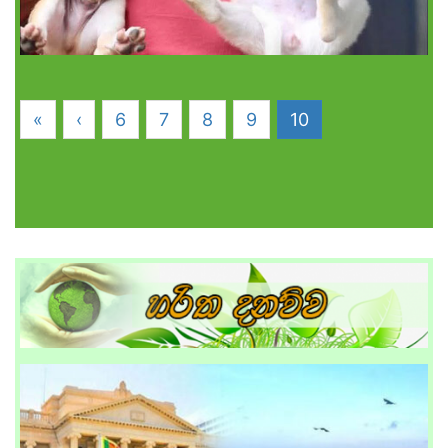
«
‹
6
7
8
9
10