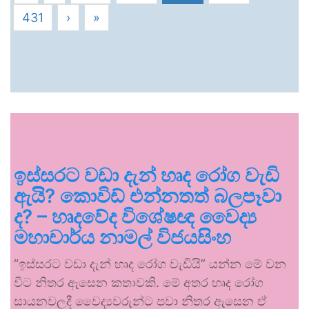
431
›
»
ඉස්සරට වඩා දැන් හෘද රෝග වැඩි
ඇයි? කොවිඩ් එන්නතත් බලපෑවා
ද? – හෘදවේද විශේෂඥ වෛද්‍ය
මහාචාර්ය නාමල් විජයසිංහ
“ඉස්සරට වඩා දැන් හෘද රෝග වැඩියි” යන්න මේ වන
විට නිතර ඇසෙන කතාවකි. මේ අතර හෘද රෝග
සායනවලදී වෛද්‍යවරුන්ට පවා නිතර ඇසෙන ඒ