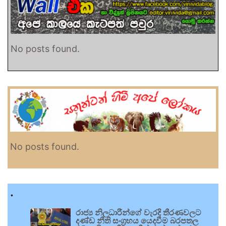
No posts found.
No posts found.
.
රාජ්‍ය නිලධාරීන්ගේ වැරදි තීරණවලට
දණ්ඩ නීති සංග්‍රහය යෙදවීම බරපතල