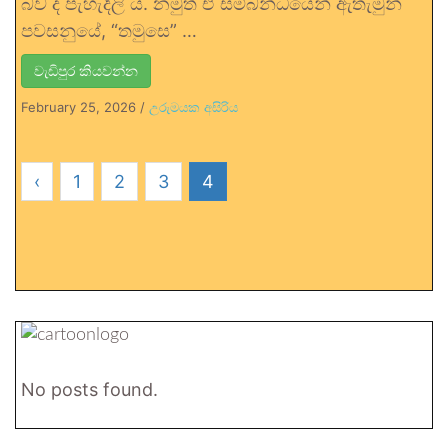
බව ද පැහැදිලි ය. නමුත් ඒ සම්බන්ධයෙන් ඇතැමුන්
පවසනුයේ, “තමුසෙ” …
වැඩිපුර කියවන්න
February 25, 2026
/
උරුමයක අසිරිය
‹
1
2
3
4
No posts found.