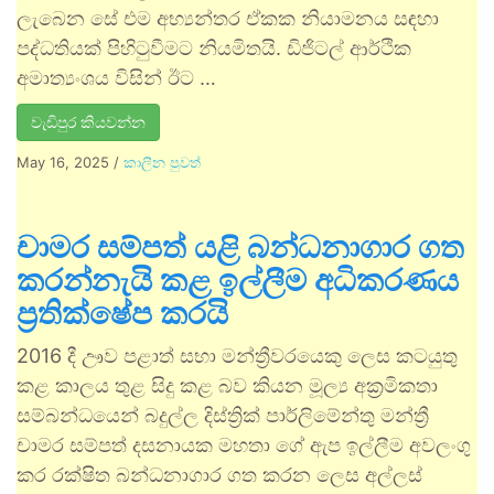
ලැබෙන සේ එම අභ්‍යන්තර ඒකක නියාමනය සඳහා
පද්ධතියක් පිහිටුවීමට නියමිතයි. ඩිජිටල් ආර්ථික
අමාත්‍යංශය විසින් ඊට …
වැඩිපුර කියවන්න
May 16, 2025
/
කාලීන පුවත්
චාමර සම්පත් යළි බන්ධනාගාර ගත
කරන්නැයි කළ ඉල්ලීම අධිකරණය
ප්‍රතික්ෂේප කරයි
2016 දී ඌව පළාත් සභා මන්ත්‍රීවරයෙකු ලෙස කටයුතු
කළ කාලය තුළ සිදු කළ බව කියන මූල්‍ය අක්‍රමිකතා
සම්බන්ධයෙන් බදුල්ල දිස්ත්‍රික් පාර්ලිමේන්තු මන්ත්‍රී
චාමර සම්පත් දසනායක මහතා ගේ ඇප ඉල්ලීම අවලංගු
කර රක්ෂිත බන්ධනාගාර ගත කරන ලෙස අල්ලස්