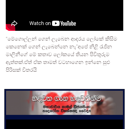
“මේගොල්ලන් ගෙන් ලැබෙන ආදරය ලෝකේ කිසිම
කෙනෙක් ගෙන් ලැබෙන්නෙ නෑ”අපේ නිළි රැජින
මාලිනීගේ මේ කතාව ලෝකයේ තියන පිවිතුරුම
ඇත්තක්.ඒත් ඒක තාමත් වටහාගෙන ඉන්නෙ සුළු
පිරිසක් විතරයි