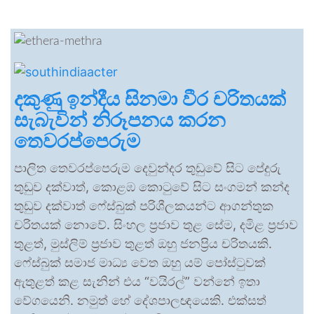
දකුණු ඉන්දීය සිනමා වීර චරිතයක්
සැබැවින් නිරූපනය කරන
තෙවරප්පෙරුම
පාලිත තෙවරප්පෙරුම දෙවුන්දර තුඩුවේ සිට පේදුරු
තුඩුව දක්වාත්, කොළඹ කොටුවේ සිට සංගමන් කන්ද
තුඩුව දක්වාත් ෆේස්බුක් පරිශීලකයන්ට ආගන්තුක
චරිතයක් නොවේ. සිංහල ප්‍රජාව තුළ සේම, දමිළ ප්‍රජාව
තුළත්, මුස්ලිම් ප්‍රජාව තුළත් ඔහු ජනප්‍රිය චරිතයකි.
ෆේස්බුක් සමාජ මාධ්‍ය වෙත ඔහු යම් පෝස්ටුවක්
ඇතුළත් කළ සැනින් එය “වයිරල්” වන්නේ ඉතා
වේගයෙනි. නමුත් හේ දේශපාලඥයෙකි. එක්සත්