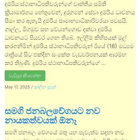
දුම්රිය ස්ථානාධිපතිවරුන්ගේ වෘත්තීය සමිති
ක්‍රියාමාර්ගය හේතුවෙන්, දුරගමන් සේවා දුම්රිය ධාවනය
සීමා කර ඇතැයි දුම්රිය සාමාන්‍යාධිකාරිවරයා පවසයි.
ගාල්ල, මීගමුව සහ ⁣වේයන්ගොඩ දක්වා දුම්රිය
ධාවනයට පියවර ගෙන තිබේ. ඉල්ලීම් කිහිපයක් මුල්
කරගනිමින් දුම්රිය ස්ථානාධිපතිවරුන් ඊයේ (16) මධ්‍යම
රාත්‍රියේ සිට එක්දින සංකේත වැඩවර්ජනයක් ආරම්භ
කර තිබුණි. දුම්රිය ස්ථානාධිපතිවරුන්ගේ …
වැඩිපුර කියවන්න
May 17, 2025
/
කාලීන පුවත්
සමගි ජනබලවේගයට නව
නායකත්වයක් ඕනෑ
සමගි ජනබල වේගයේ මතු යහ පැවැත්ම සඳහා නව