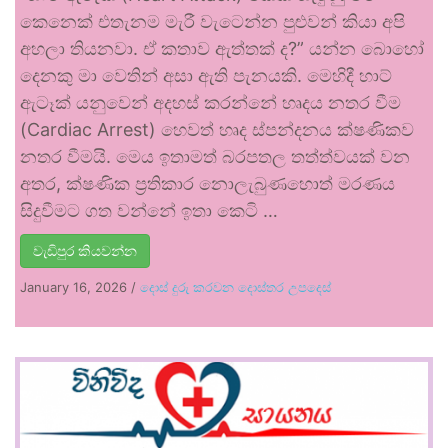
කෙනෙක් එතැනම මැරී වැටෙන්න පුළුවන් කියා අපි
අහලා තියනවා. ඒ කතාව ඇත්තක් ද?” යන්න බොහෝ
දෙනකු මා වෙතින් අසා ඇති පැනයකි. මෙහිදී හාට්
ඇටෑක් යනුවෙන් අදහස් කරන්නේ හෘදය නතර වීම
(Cardiac Arrest) හෙවත් හෘද ස්පන්දනය ක්ෂණිකව
නතර වීමයි. මෙය ඉතාමත් බරපතල තත්ත්වයක් වන
අතර, ක්ෂණික ප්‍රතිකාර නොලැබුණහොත් මරණය
සිදුවීමට ගත වන්නේ ඉතා කෙටි …
වැඩිපුර කියවන්න
January 16, 2026
/
දොස් දුරු කරවන දොස්තර උපදෙස්