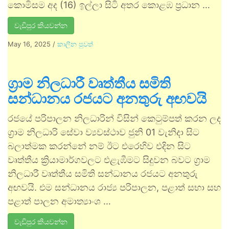
කොමිසම අද (16) ඉල්ලා සිටි අතර කොළඹ ප්‍රධාන …
වැඩිපුර කියවන්න
May 16, 2025
/
කාලීන පුවත්
ග්‍රාම නිලධාරී වෘත්තීය සමිති
සන්ධානය රජයට අනතුරු අඟවයි
රජයේ පරිපාලන නිලධාරින් විසින් කෙටුම්පත් කරන ලද
ග්‍රාම නිලධාරි සේවා ව්‍යවස්ථාව ජුනි 01 වැනිදා සිට
බලාත්මක කරන්නේ නම් ඊට එරෙහිව එදින සිට
වෘත්තීය ක්‍රියාමාර්ගවලට එළැඹීමට සිදුවන බවට ග්‍රාම
නිලධාරී වෘත්තීය සමිති සන්ධානය රජයට අනතුරු
අඟවයි. එම සන්ධානය රාජ්‍ය පරිපාලන, පළාත් සභා සහ
පළාත් පාලන අමාත්‍යාංශ …
වැඩිපුර කියවන්න