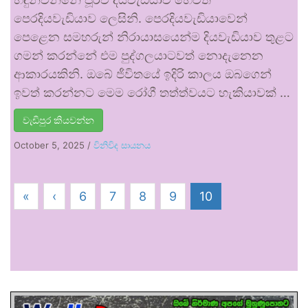
පෙරදියවැඩියාව ලෙසිනි. පෙරදියවැඩියාවෙන්
පෙළෙන සමහරුන් නිරායාසයෙන්ම දියවැඩියාව තුළට
ගමන් කරන්නේ එම පුද්ගලයාටවත් නොදැනෙන
ආකාරයකිනි. ඔබේ ජීවිතයේ ඉදිරි කාලය ඔබගෙන්
ඉවත් කරන්නට මෙම රෝගී තත්ත්වයට හැකියාවක් …
වැඩිපුර කියවන්න
October 5, 2025
/
විනිවිද සායනය
«
‹
6
7
8
9
10