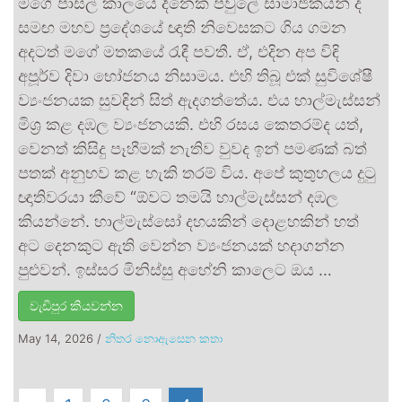
මගේ පාසල් කාලයේ දිනෙක පවුලේ සාමාජිකයන් ද
සමඟ මහව ප්‍රදේශයේ ඥාති නිවෙසකට ගිය ගමන
අදටත් මගේ මතකයේ රැඳී පවතී. ඒ, එදින අප විඳි
අපූර්ව දිවා භෝජනය නිසාමය. එහි තිබූ එක් සුවිශේෂී
ව්‍යංජනයක සුවඳින් සිත් ඇදගත්තේය. එය හාල්මැස්සන්
මිශ්‍ර කළ දඹල ව්‍යංජනයකි. එහි රසය කෙතරම්ද යත්,
වෙනත් කිසිදු පෑහීමක් නැතිව වුවද ඉන් පමණක් බත්
පතක් අනුභව කළ හැකි තරම් විය. අපේ කුතුහලය දුටු
ඥාතිවරයා කීවේ “ඕවට තමයි හාල්මැස්සන් දඹල
කියන්නේ. හාල්මැස්සෝ දහයකින් දොළහකින් හත්
අට දෙනකුට ඇති වෙන්න ව්‍යංජනයක් හදාගන්න
පුළුවන්. ඉස්සර මිනිස්සු අහේනි කාලෙට ඔය …
වැඩිපුර කියවන්න
May 14, 2026
/
නිතර නොඇසෙන කතා