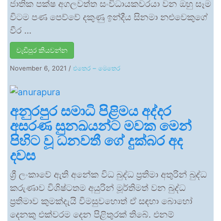
ජාතික පක්ෂ අගලවත්ත සංවිධායකවරයා වන ඔහු සෑම
විටම පණ පෙව්වේ දකුණු ඉන්දීය සිනමා නළුවෙකුගේ
වීර …
වැඩිපුර කියවන්න
November 6, 2021
/
එතෙර – මෙතෙර
අනුරපුර සමාධි පිළිමය අද්දර
අසරණ සුනඛයන්ට මවක මෙන්
පිහිට වූ ධනවතී ගේ දුක්බර අද
දවස
ශ්‍රී ලංකාවේ ඇති අනේක විධ බුද්ධ ප්‍රතිමා අතුරින් බුද්ධ
කරුණාව විශිෂ්ටතම අයුරින් මූර්තිමත් වන බුද්ධ
ප්‍රතිමාව කුමක්දැයි විමසුවහොත් ඒ සඳහා බොහෝ
දෙනකු එක්වරම දෙන පිළිතුරක් තිබේ. එනම්