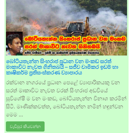
බෝටියතැන්න සිංහරාජ ප්‍රධාන වන මංකඩ සරත්
මාකාවිට නැවත ගිනිතබයි – සජීව චාමිකර ඉඩම් හා
කෘෂිකර්ම ප්‍රතිසංස්කරණ ව්‍යාපාරය
රක්වාන නගරයේ ප්‍රධාන පෙළේ ව්‍යාපාරිකයකු වන
සරත් මාකාවිට නැවත වරක් සිංහරාජ අඩවියේ
සුවිශේෂී ම වන මංකඩ, බෝටියතැන්න විනාශ කරමින්
සිටී. මාණික්කවත්ත, බෝටියතැන්න නමින් හඳුන්වන
මෙම …
වැඩිපුර කියවන්න