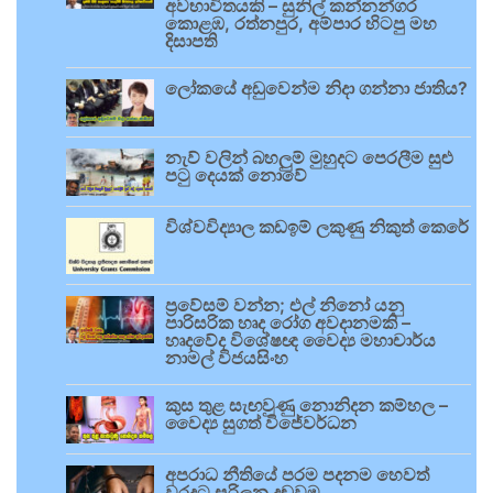
අවභාවිතයකි – සුනිල් කන්නන්ගර
කොළඹ, රත්නපුර, අම්පාර හිටපු මහ
දිසාපති
ලෝකයේ අඩුවෙන්ම නිදා ගන්නා ජාතිය?
නැව් වලින් බහලුම් මුහුදට පෙරලීම සුළු
පටු දෙයක් නොවේ
විශ්වවිද්‍යාල කඩඉම් ලකුණු නිකුත් කෙරේ
ප්‍රවේසම් වන්න; එල් නිනෝ යනු
පාරිසරික හෘද රෝග අවදානමකි –
හෘදවේද විශේෂඥ වෛද්‍ය මහාචාර්ය
නාමල් විජයසිංහ
කුස තුළ සැඟවුණු නොනිදන කම්හල –
වෛද්‍ය සුගත් විජේවර්ධන
අපරාධ නීතියේ පරම පදනම හෙවත්
වරදට සරිලන දඬුවම