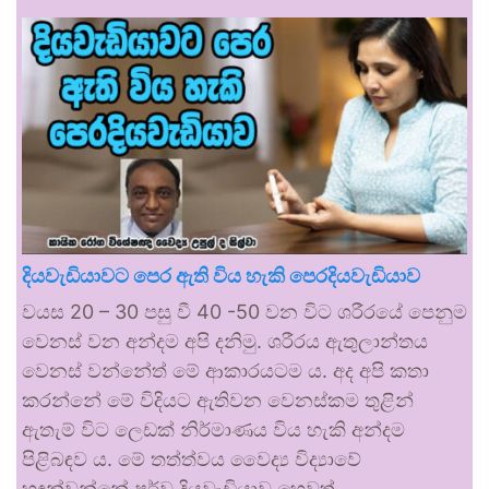
දියවැඩියාවට පෙර ඇති විය හැකි පෙරදියවැඩියාව
වයස 20 – 30 පසු වී 40 -50 වන විට ශරීරයේ පෙනුම
වෙනස් වන අන්දම අපි දනිමු. ශරීරය ඇතුලාන්තය
වෙනස් වන්නේත් මේ ආකාරයටම ය. අද අපි කතා
කරන්නේ මේ විදියට ඇතිවන වෙනස්කම තුළින්
ඇතැම් විට ලෙඩක් නිර්මාණය විය හැකි අන්දම
පිළිබඳව ය. මේ තත්ත්වය වෛද්‍ය විද්‍යාවේ
හඳුන්වන්නේ පූර්ව දියවැඩියාව හෙවත්