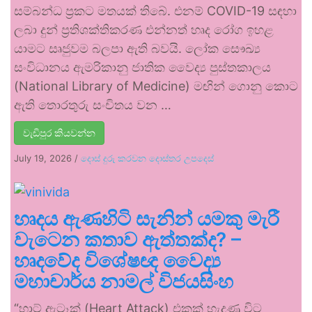
සම්බන්ධ ප්‍රකට මතයක් තිබේ. එනම් COVID-19 සඳහා
ලබා දුන් ප්‍රතිශක්තිකරණ එන්නත් හෘද රෝග ඉහළ
යාමට සෘජුවම බලපා ඇති බවයි. ලෝක සෞඛ්‍ය
සංවිධානය ඇමරිකානු ජාතික වෛද්‍ය පුස්තකාලය
(National Library of Medicine) මඟින් ගොනු කොට
ඇති තොරතුරු සංචිතය වන …
වැඩිපුර කියවන්න
July 19, 2026
/
දොස් දුරු කරවන දොස්තර උපදෙස්
හෘදය ඇණහිටි සැනින් යමකු මැරී
වැටෙන කතාව ඇත්තක්ද? –
හෘදවේද විශේෂඥ වෛද්‍ය
මහාචාර්ය නාමල් විජයසිංහ
“හාට් ඇටෑක් (Heart Attack) එකක් හැදුණු විට