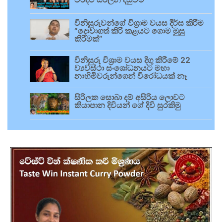
විනිසුරුවන්ගේ විශ්‍රාම වයස දීර්ඝ කිරීම
“දොවාගත් කිරි කළයට ගොම මුසු
කිරීමක්”
විනිසුරු විශ්‍රාම වයස දිගු කිරීමේ 22
ව්‍යවස්ථා සංශෝධනයට මහා
නාහිමිවරුන්ගෙන් විරෝධයක් නෑ
සිරිලක සොබා දම් අසිරිය ලොවට
කියාපාන දිවියන් ගේ දිවි සුරකිමු