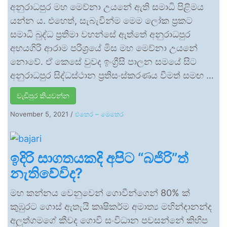
අනුරාධපුර මහ මෙව්නා උයනේ ඇති සමාධි පිළිමය
යන්න ය. එහෙත්, සැබැවින්ම මෙම ලෝක ප්‍රකට
සමාධි බුද්ධ ප්‍රතිමා වහන්සේ ඇත්තේ අනුරාධපුර
අභයගිරි ආරාම පරිශ්‍රයේ මිස මහ මෙව්නා උයනේ
නොවේ. ඒ කෙසේ වුවද ඉංග්‍රීසි පාලන සමයේ සිට
අනුරාධපුර සිද්ධස්ථාන ප්‍රතිසංස්කරණය වීමත් සමඟ …
වැඩිපුර කියවන්න
November 5, 2021
/
එතෙර – මෙතෙර
ඉදිරි සාගතයකදි අපිට “බජිරි”ත්
නැතිවේවිද?
මහ කන්නය වෙනුවෙන් ගොවීන්ගෙන් 80% ක්
කුඹුරට ගොස් ඇතැයි කෘෂිකර්ම අමාත්‍ය මහින්දානන්ද
අලුත්ගමගේ කීවද ගොවි සංවිධාන පවසන්නේ කිහිප