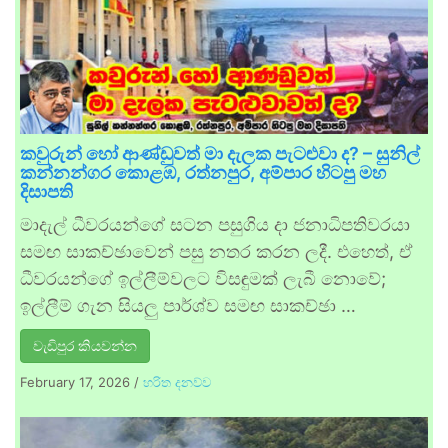
කවුරුන් හෝ ආණ්ඩුවත් මා දැලක පැටළුවා ද? – සුනිල්
කන්නන්ගර කොළඹ, රත්නපුර, අම්පාර හිටපු මහ
දිසාපති
මාදැල් ධීවරයන්ගේ සටන පසුගිය දා ජනාධිපතිවරයා
සමඟ සාකච්ඡාවෙන් පසු නතර කරන ලදී. එහෙත්, ඒ
ධීවරයන්ගේ ඉල්ලීම්වලට විසඳුමක් ලැබී නොවේ;
ඉල්ලීම් ගැන සියලු පාර්ශ්ව සමඟ සාකච්ඡා …
වැඩිපුර කියවන්න
February 17, 2026
/
හරිත දනව්ව