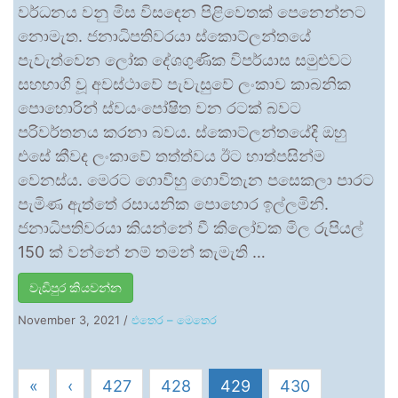
වර්ධනය වනු මිස විසඳෙන පිළිවෙතක් පෙනෙන්නට
නොමැත. ජනාධිපතිවරයා ස්කොට්ලන්තයේ
පැවැත්වෙන ලෝක දේශගුණික විපර්යාස සමුළුවට
සහභාගි වූ අවස්ථාවේ පැවැසුවේ ලංකාව කාබනික
පොහොරින් ස්වයංපෝෂිත වන රටක් බවට
පරිවර්තනය කරනා බවය. ස්කොට්ලන්තයේදි ඔහු
එසේ කීවද ලංකාවේ තත්ත්වය ඊට හාත්පසින්ම
වෙනස්ය. මෙරට ගොවීහු ගොවිතැන පසෙකලා පාරට
පැමිණ ඇත්තේ රසායනික පොහොර ඉල්ලමිනි.
ජනාධිපතිවරයා කියන්නේ වී කිලෝවක මිල රුපියල්
150 ක් වන්නේ නම් තමන් කැමැති …
වැඩිපුර කියවන්න
November 3, 2021
/
එතෙර – මෙතෙර
«
‹
427
428
429
430