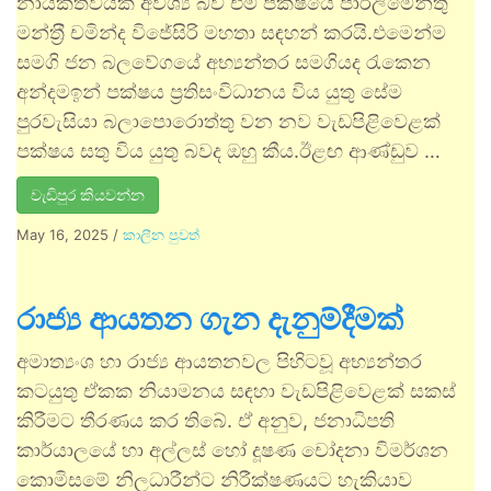
නායකත්වයක් අවශ්‍ය බව එම පක්ෂයේ පාර්ලිමේන්තු
මන්ත‍්‍රී චමින්ද විජේසිරි මහතා සඳහන් කරයි.එමෙන්ම
සමගි ජන බලවේගයේ අභ්‍යන්තර සමගියද රැකෙන
අන්දමඉන් පක්ෂය ප්‍රතිසංවිධානය විය යුතු සේම
පුරවැසියා බලාපොරොත්තු වන නව වැඩපිළිවෙළක්
පක්ෂය සතු විය යුතු බවද ඔහු කීය.ඊළඟ ආණ්ඩුව …
වැඩිපුර කියවන්න
May 16, 2025
/
කාලීන පුවත්
රාජ්‍ය ආයතන ගැන දැනුම්දීමක්
අමාත්‍යංශ හා රාජ්‍ය ආයතනවල පිහිටවූ අභ්‍යන්තර
කටයුතු ඒකක නියාමනය සඳහා වැඩපිළිවෙළක් සකස්
කිරීමට තීරණය කර තිබේ. ඒ අනුව, ජනාධිපති
කාර්යාලයේ හා අල්ලස් හෝ දූෂණ චෝදනා විමර්ශන
කොමිසමේ නිලධාරීන්ට නිරීක්ෂණයට හැකියාව