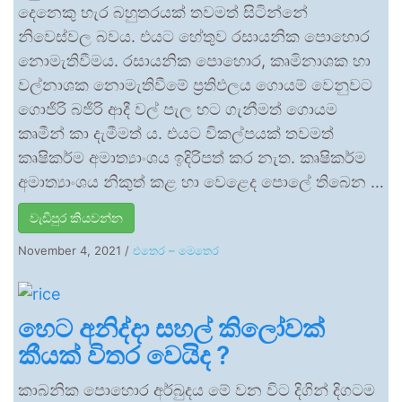
දෙනෙකු හැර බහුතරයක් තවමත් සිටින්නේ
නිවෙස්වල බවය. එයට හේතුව රසායනික පොහොර
නොමැතිවීමය. රසායනික පොහොර, කෘමිනාශක හා
වල්නාශක නොමැතිවීමේ ප්‍රතිඵලය ගොයම් වෙනුවට
ගොජිරි බජිරි ආදී වල් පැල හට ගැනීමත් ගොයම
කෘමීන් කා දැමීමත් ය. එයට විකල්පයක් තවමත්
කෘෂිකර්ම අමාත්‍යාංශය ඉදිරිපත් කර නැත. කෘෂිකර්ම
අමාත්‍යාංශය නිකුත් කළ හා වෙළෙද පොලේ තිබෙන …
වැඩිපුර කියවන්න
November 4, 2021
/
එතෙර – මෙතෙර
හෙට අනිද්දා සහල් කිලෝවක්
කීයක් විතර වෙයිද ?
කාබනික පොහොර අර්බුදය මේ වන විට දිගින් දිගටම