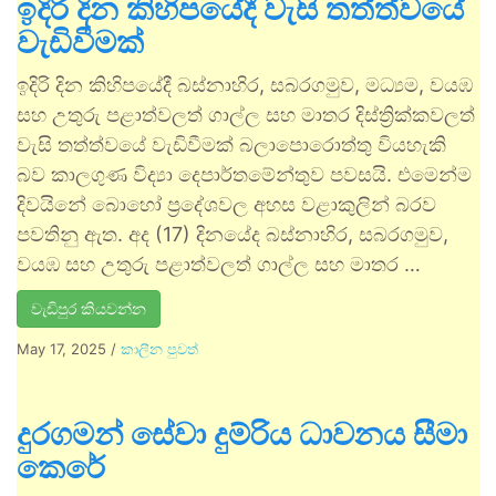
ඉදිරි දින කිහිපයේදී වැසි තත්ත්වයේ
වැඩිවීමක්
ඉදිරි දින කිහිපයේදී බස්නාහිර, සබරගමුව, මධ්‍යම, වයඹ
සහ උතුරු පළාත්වලත් ගාල්ල සහ මාතර දිස්ත්‍රික්කවලත්
වැසි තත්ත්වයේ වැඩිවීමක් බලාපොරොත්තු වියහැකි
බව කාලගුණ විද්‍යා දෙපාර්තමේන්තුව පවසයි. එමෙන්ම
දිවයිනේ බොහෝ ප්‍රදේශවල අහස වළාකුලින් බරව
පවතිනු ඇත. අද (17) දිනයේද බස්නාහිර, සබරගමුව,
වයඹ සහ උතුරු පළාත්වලත් ගාල්ල සහ මාතර …
වැඩිපුර කියවන්න
May 17, 2025
/
කාලීන පුවත්
දුරගමන් සේවා දුම්රිය ධාවනය සීමා
කෙරේ