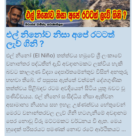
එල් නිනෝව නිසා අපේ රටටත්
ලැව් ගිනි ?
එල් නිනෝ (El Niño) තත්ත්වය හමුවේ ශ්‍රී ලංකාවේ
වනාන්තර පද්ධතීන් දැඩි අවදානමකට ලක්විය හැකි
බවට කාලගුණ විද්‍යා දෙපාර්තමේන්තුව විසින් අනතුරු
හඟවා තිබේ. ඒ පසුපස ඇත්තේ වත්මන් දේශගුණික
තත්ත්වය පිළිබඳව රටම අවදියෙන් සිටිය යුතු බවට වූ
පණිවිඩයය. එල් නිනෝ සංසිද්ධිය නිසා ඇතිවන
අසාමාන්‍ය නියඟය සහ ඉහළ උෂ්ණත්වය හේතුවෙන්
මෙරට වනාන්තරවල ලැව් ගිනි හටගැනීමේ අවදානම
පෙර නොවූ විරූ මට්ටමකට වර්ධනය වී ඇත. මෙය
හුදෙක් පරිසරයට පමණක් නොව රටේ ආර්ථිකයට …