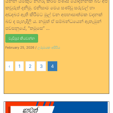
යන්න යමකුට නිගරු කිරීම පිණිස යොදන්නක් බව අපි
කවුරුත් දනිමු. එනිසාම මෙය සණ්ඩු සරුවල් හා
අඬදබර ඇති කිරීමට මුල් වන අපහාසාත්මක වදනක්
බව ද පැහැදිලි ය. නමුත් ඒ සම්බන්ධයෙන් ඇතැමුන්
පවසනුයේ, “තමුසෙ” …
වැඩිපුර කියවන්න
February 25, 2026
/
උරුමයක අසිරිය
‹
1
2
3
4