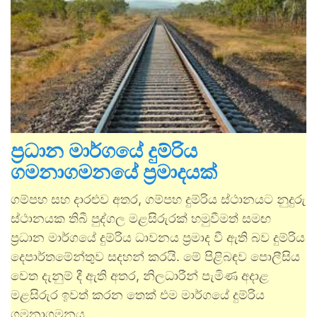
ප්‍රධාන මාර්ගයේ දුම්රිය
ගමනාගමනයේ ප්‍රමාදයක්
ගම්පහ සහ දාරළුව අතර, ගම්පහ දුම්රිය ස්ථානයට නුදුරු
ස්ථානයක තිබී පුද්ගල මළසිරුරක් හමුවීමත් සමඟ
ප්‍රධාන මාර්ගයේ දුම්රිය ධාවනය ප්‍රමාද වී ඇති බව දුම්රිය
දෙපාර්තමේන්තුව සදහන් කරයි. මේ පිළිබඳව පොලීසිය
වෙත දැනුම් දී ඇති අතර, නිලධාරීන් පැමිණ අදාළ
මළසිරුර ඉවත් කරන තෙක් එම මාර්ගයේ දුම්රිය
ගමනාගමනය …