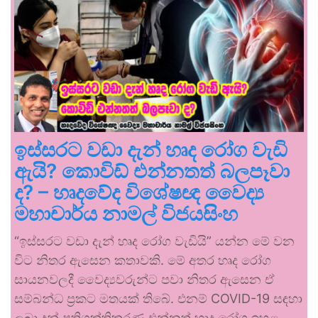
ඉස්සරට වඩා දැන් හෘද රෝග වැඩි
ඇයි? කොවිඩ් එන්නතත් බලපෑවා
ද? – හෘදවේද විශේෂඥ වෛද්‍ය
මහාචාර්ය නාමල් විජයසිංහ
“ඉස්සරට වඩා දැන් හෘද රෝග වැඩියි” යන්න මේ වන
විට නිතර ඇසෙන කතාවකි. මේ අතර හෘද රෝග
සායනවලදී වෛද්‍යවරුන්ට පවා නිතර ඇසෙන ඒ
සම්බන්ධ ප්‍රකට මතයක් තිබේ. එනම් COVID-19 සඳහා
ලබා දුන් ප්‍රතිශක්තිකරණ එන්නත් හෘද රෝග ඉහළ