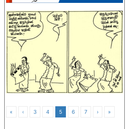
«
‹
3
4
5
6
7
›
»