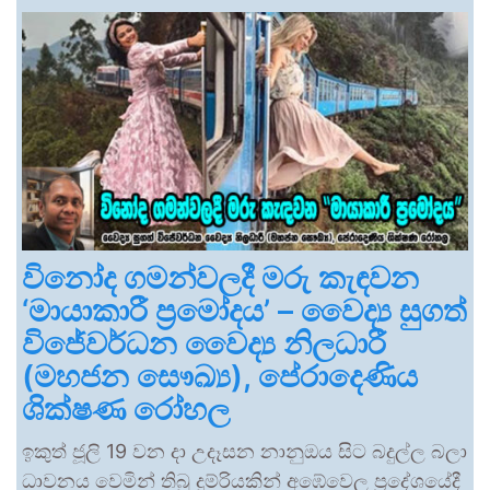
විනෝද ගමන්වලදී මරු කැඳවන
‘මායාකාරී ප්‍රමෝදය’ – වෛද්‍ය සුගත්
විජේවර්ධන වෛද්‍ය නිලධාරී
(මහජන සෞඛ්‍ය), පේරාදෙණිය
ශික්ෂණ රෝහල
ඉකුත් ජූලි 19 වන දා උදෑසන නානුඔය සිට බදුල්ල බලා
ධාවනය වෙමින් තිබූ දුම්රියකින් අඹේවෙල ප්‍රදේශයේදී