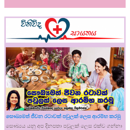
සෞඛ්‍යමත් ජීවන රටාවක් පවුලක් ලෙස ආරම්භ කරමු
සෞඛ්‍යය යනු අප දිනපතා පවුලක් ලෙස එක්ව ගන්නා