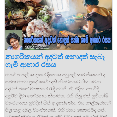
නාගරිකයන් අදටත් නොදත් සැබෑ
ගැමි ආහාර රසය
මගේ පාසල් කාලයේ දිනෙක පවුලේ සාමාජිකයන් ද
සමඟ මහව ප්‍රදේශයේ ඥාති නිවෙසකට ගිය ගමන
අදටත් මගේ මතකයේ රැඳී පවතී. ඒ, එදින අප විඳි
අපූර්ව දිවා භෝජනය නිසාමය. එහි තිබූ එක් සුවිශේෂී
ව්‍යංජනයක සුවඳින් සිත් ඇදගත්තේය. එය හාල්මැස්සන්
මිශ්‍ර කළ දඹල ව්‍යංජනයකි. එහි රසය කෙතරම්ද යත්,
වෙනත් කිසිදු පෑහීමක් නැතිව වුවද ඉන් පමණක් බත්