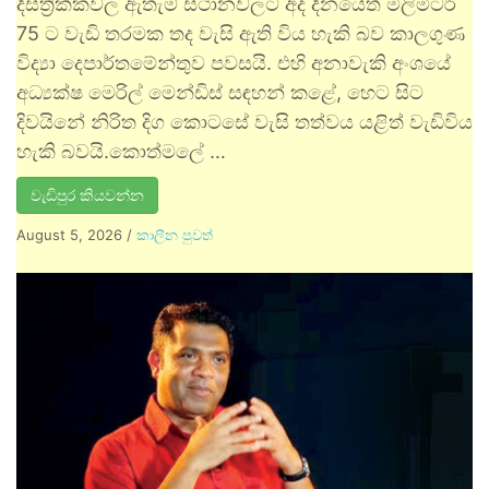
දිස්ත්‍රික්කවල ඇතැම් ස්ථානවලට අද දිනයේත් මිලිමීටර්
75 ට වැඩි තරමක තද වැසි ඇති විය හැකි බව කාලගුණ
විද්‍යා දෙපාර්තමේන්තුව පවසයි. එහි අනාවැකි අංශයේ
අධ්‍යක්ෂ මෙරිල් මෙන්ඩිස් සඳහන් කළේ, හෙට සිට
දිවයිනේ නිරිත දිග කොටසේ වැසි තත්වය යළිත් වැඩිවිය
හැකි බවයි.කොත්මලේ …
වැඩිපුර කියවන්න
August 5, 2026
/
කාලීන පුවත්