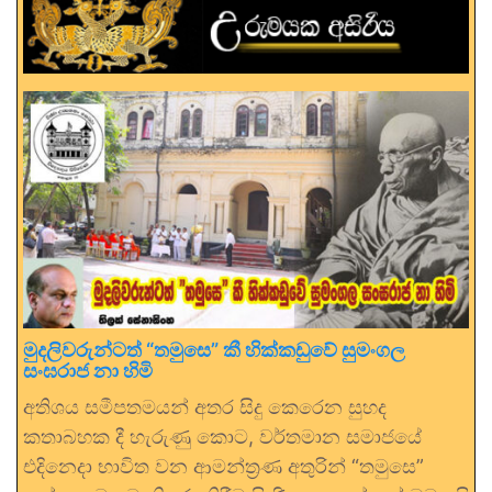
මුදලිවරුන්ටත් “තමුසෙ” කී හික්කඩුවේ සුමංගල
සංඝරාජ නා හිමි
අතිශය සමීපතමයන් අතර සිදු කෙරෙන සුහද
කතාබහක දී හැරුණු කොට, වර්තමාන සමාජයේ
එදිනෙදා භාවිත වන ආමන්ත්‍රණ අතුරින් “තමුසෙ”