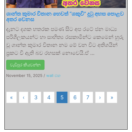
ශාන්ත කුමාර විතාන හෙවත් “ශකුවි” දුටු අහස පොළව
අතර වෙනස
දැනට දශක හතරක පමණ සිට අප රටේ ජන මාධ්‍ය
පරිශීලකයන්ට හා සාහිත්‍ය රසකාමීන්ට කෙමෙන් හුරු
වූ ශාන්ත කුමාර විතාන නම මේ වන විට අතිශයින්
ප්‍රකට වී ඇති බව රහසක් නොවෙයි.ඒ …
වැඩිපුර කියවන්න
November 15, 2025
/
wall එක
«
‹
3
4
5
6
7
›
»