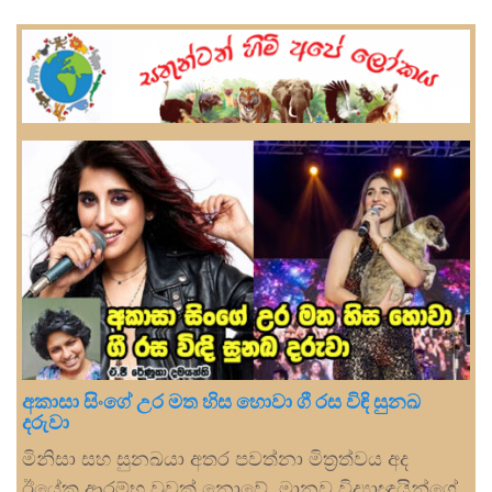
අකාසා සිංගේ උර මත හිස හොවා ගී රස විඳි සුනඛ
දරුවා
මිනිසා සහ සුනඛයා අතර පවත්නා මිත්‍රත්වය අද
ඊයේක ආරම්භ වූවක් නොවේ. මානව විද්‍යාඥයින්ගේ