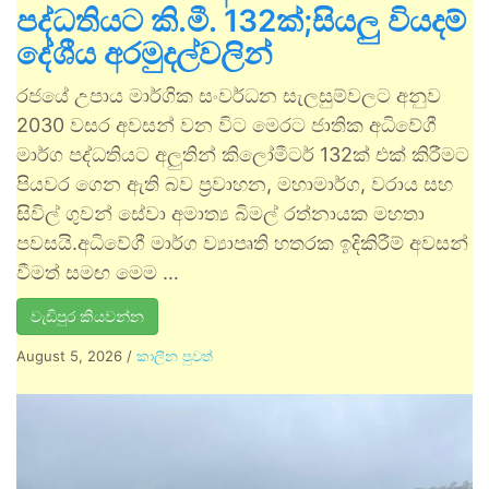
පද්ධතියට කි.මී. 132ක්;සියලු වියදම්
දේශීය අරමුදල්වලින්
රජයේ උපාය මාර්ගික සංවර්ධන සැලසුම්වලට අනුව
2030 වසර අවසන් වන විට මෙරට ජාතික අධිවේගී
මාර්ග පද්ධතියට අලුතින් කිලෝමීටර් 132ක් එක් කිරීමට
පියවර ගෙන ඇති බව ප්‍රවාහන, මහාමාර්ග, වරාය සහ
සිවිල් ගුවන් සේවා අමාත්‍ය බිමල් රත්නායක මහතා
පවසයි.අධිවේගී මාර්ග ව්‍යාපෘති හතරක ඉදිකිරීම් අවසන්
වීමත් සමඟ මෙම …
වැඩිපුර කියවන්න
August 5, 2026
/
කාලීන පුවත්