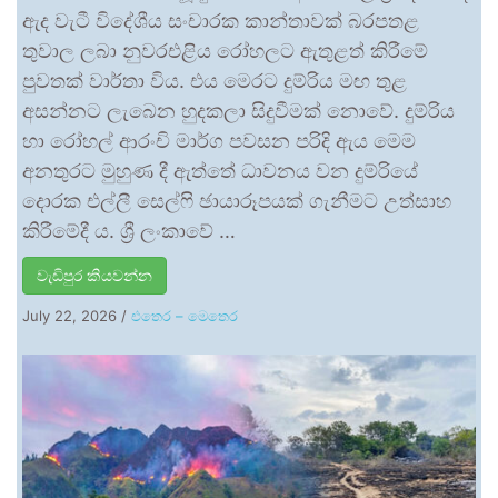
ඇද වැටී විදේශීය සංචාරක කාන්තාවක් බරපතළ
තුවාල ලබා නුවරඑළිය රෝහලට ඇතුළත් කිරීමේ
පුවතක් වාර්තා විය. එය මෙරට දුම්රිය මඟ තුළ
අසන්නට ලැබෙන හුදකලා සිදුවීමක් නොවේ. දුම්රිය
හා රෝහල් ආරංචි මාර්ග පවසන පරිදි ඇය මෙම
අනතුරට මුහුණ දී ඇත්තේ ධාවනය වන දුම්රියේ
දොරක එල්ලී සෙල්ෆි ඡායාරූපයක් ගැනීමට උත්සාහ
කිරීමේදී ය. ශ්‍රී ලංකාවේ …
වැඩිපුර කියවන්න
July 22, 2026
/
එතෙර – මෙතෙර