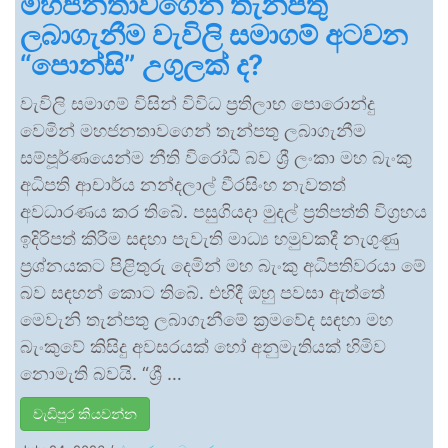
මහජනතාවගෙන් තැන්පතු
ලබාගැනීම වැවිලි සමාගම් අටවන
“පොන්සි” උගුලක් ද?
වැවිලි සමාගම් විසින් විවිධ ප්‍රතිලාභ පොරොන්දු
වෙමින් මහජනතාවගෙන් තැන්පතු ලබාගැනීම
සම්පූර්ණයෙන්ම නීති විරෝධී බව ශ්‍රී ලංකා මහ බැංකු
අධිපති ආචාර්ය නන්දලාල් වීරසිංහ නැවතත්
අවධාරණය කර තිබේ. පසුගියදා මුදල් ප්‍රතිපත්ති විග්‍රහය
ඉදිරිපත් කිරීම සඳහා පැවැති මාධ්‍ය හමුවකදී නැගුණු
ප්‍රශ්නයකට පිළිතුරු දෙමින් මහ බැංකු අධිපතිවරයා මේ
බව සඳහන් කොට තිබේ. එහිදී ඔහු පවසා ඇත්තේ
මෙවැනි තැන්පතු ලබාගැනීමේ ක්‍රමවේද සඳහා මහ
බැංකුවේ කිසිදු අවසරයක් හෝ අනුමැතියක් හිමිව
නොමැති බවයි. “ශ්‍රී …
වැඩිපුර කියවන්න