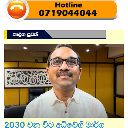
2030 වන විට අධිවේගී මාර්ග