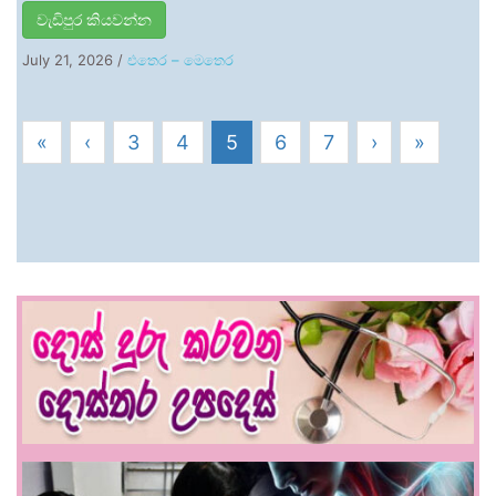
වැඩිපුර කියවන්න
July 21, 2026
/
එතෙර – මෙතෙර
«
‹
3
4
5
6
7
›
»