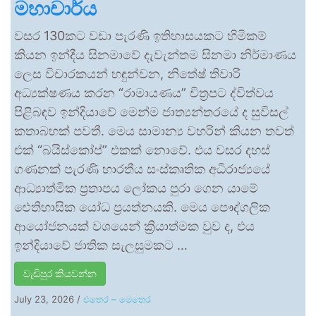
මහාචාර්ය
වසර 130කට වඩා පැරණි ඉතිහාසයකට හිමිකම්
කියන ඉන්දීය සිනමාවේ දැවැන්තම සිනමා නිර්මාණය
ලෙස විචාරකයන් හඳුන්වන, නිතේෂ් තිවාරි
අධ්‍යක්ෂණය කරන “රාමායණය” චිත්‍රපට ද්විත්වය
පිළිබඳව ඉන්දියාවේ මෙන්ම ජාත්‍යන්තරයේ ද සුවිසල්
කතාබහක් පවතී. මෙය සාමාන්‍ය වහරින් කියන තවත්
එක් “බයිස්කෝප්” එකක් නොවේ. එය වසර දහස්
ගණනක් පැරණි භාරතීය සංස්කෘතික අධිරාජ්‍යයේ
ආධ්‍යාත්මික ප්‍රතාපය ලෝකය පුරා ගෙන යාමේ
ඓතිහාසික යෝධ ප්‍රයත්නයකි. මෙය පෞද්ගලික
ආයෝජනයක් වශයෙන් ක්‍රියාත්මක වුව ද, එය
ඉන්දියාවේ ජාතික සැලසුමකට …
වැඩිපුර කියවන්න
July 23, 2026
/
එතෙර – මෙතෙර