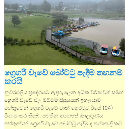
ග්‍රෙගරි වැවේ බෝට්ටු පැදීම තහනම්
කරයි
නුවරඑළිය ප්‍රදේශයට ඇදහැලෙන අධික වර්ෂාවත් සමඟ
ග්‍රෙගරි වැවේ ජල මට්ටම සීඝ්‍රයෙන් ඉහළයාම
හේතුවෙන් ග්‍රෙගරි වැවේ වාන් දොරටුව ඊයේ (04)
විවෘත කර තිබේ. පවතින අයහපත් කාලගුණය
හේතුවෙන් ග්‍රෙගරි වැවේ බෝට්ටු පැදීම ද තාවකාලිකව