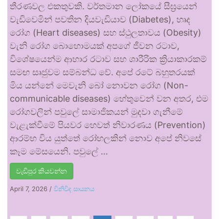
තීරණවල එකතුවකි. වර්තමාන ලෝකයේ සීඝ්‍රයෙන්
වැඩිවෙමින් පවතින දියවැඩියාව (Diabetes), හෘද
රෝග (Heart diseases) සහ ස්ථුලතාවය (Obesity)
වැනි රෝග බොහොමයක් අපගේ ජීවන රටාව,
විශේෂයෙන්ම ආහාර රටාව සහ ශාරීරික ක්‍රියාකාරකම්
සමඟ සෘජුවම සම්බන්ධ වේ. අපේ රටේ බහුතරයක්
මිය යන්නේ මෙවැනි බෝ නොවන රෝග (Non-
communicable diseases) හේතුවෙන් වන අතර, එම
රෝගවලින් පවුලේ සාමාජිකයන් මුදවා ගැනීමේ
වැළැක්වීමේ පියවර හෙවත් නිවාරණය (Prevention)
ආරම්භ විය යුත්තේ රෝහලකින් නොව අපේ නිවසේ
කෑම මේසයෙනි. පවුලේ …
වැඩිපුර කියවන්න
April 7, 2026
/
විනිවිද සායනය