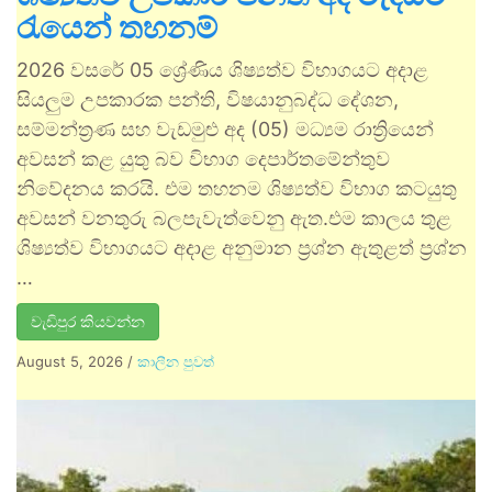
රැයෙන් තහනම්
2026 වසරේ 05 ශ්‍රේණිය ශිෂ්‍යත්ව විභාගයට අදාළ
සියලුම උපකාරක පන්ති, විෂයානුබද්ධ දේශන,
සම්මන්ත්‍රණ සහ වැඩමුළු අද (05) මධ්‍යම රාත්‍රියෙන්
අවසන් කළ යුතු බව විභාග දෙපාර්තමේන්තුව
නිවේදනය කරයි. එම තහනම ශිෂ්‍යත්ව විභාග කටයුතු
අවසන් වනතුරු බලපැවැත්වෙනු ඇත.එම කාලය තුළ
ශිෂ්‍යත්ව විභාගයට අදාළ අනුමාන ප්‍රශ්න ඇතුළත් ප්‍රශ්න
…
වැඩිපුර කියවන්න
August 5, 2026
/
කාලීන පුවත්