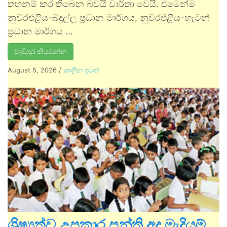
තහනම් කර තිබෙන බවයි වාර්තා වෙයි. එමෙන්ම
නුවරඑළිය-බදුල්ල ප්‍රධාන මාර්ගය, නුවරඑළිය-හැටන්
ප්‍රධාන මාර්ගය …
වැඩිපුර කියවන්න
August 5, 2026
/
කාලීන පුවත්
ශිෂ්‍යත්ව උපකාර පන්ති අද මැදියම්