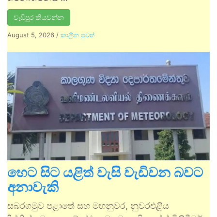
වැඩිපුර කියවන්න
August 5, 2026
/
කාලීන පුවත්
හෙට සිට යළිත් වැසි වැඩිවන බවට
අනාවැකි
සබරගමුව පළාතේ සහ මහනුවර, නුවරඑළිය