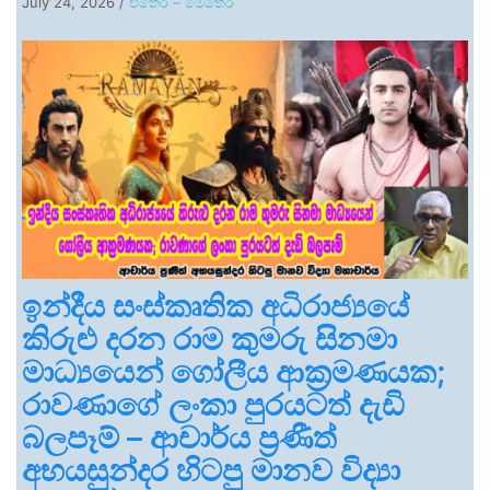
July 24, 2026
/
එතෙර – මෙතෙර
ඉන්දීය සංස්කෘතික අධිරාජ්‍යයේ
කිරුළු දරන රාම කුමරු සිනමා
මාධ්‍යයෙන් ගෝලීය ආක්‍රමණයක;
රාවණාගේ ලංකා පුරයටත් දැඩි
බලපෑම් – ආචාර්ය ප්‍රණීත්
අභයසුන්දර හිටපු මානව විද්‍යා