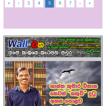
«
‹
3
4
5
6
7
›
»