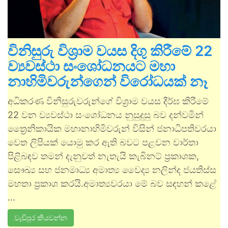
විනිසුරු විශ්‍රාම වයස දිගු කිරීමේ 22
ව්‍යවස්ථා සංශෝධනයට මහා
නාහිමිවරුන්ගෙන් විරෝධයක් නෑ
අධිකරණ විනිසුරුවරුන්ගේ විශ්‍රාම වයස දීර්ඝ කිරීමේ
22 වන ව්‍යවස්ථා සංශෝධනය නුසුදුසු බව දන්වමින්
ත්‍රෛනිකායික මහානාහිමිවරුන් විසින් ජනාධිපතිවරයා
වෙත ලිපියක් යොමු කර ඇති බවට පළවන වාර්තා
පිළිබඳව තමන් දැනුවත් නැතැයි කැබිනට් ප්‍රකාශක,
සෞඛ්‍ය සහ ජනමාධ්‍ය අමාත්‍ය වෛද්‍ය නලින්ද ජයතිස්ස
මහතා ප්‍රකාශ කරයි.අමාත්‍යවරයා මේ බව සඳහන් කළේ
…
වැඩිපුර කියවන්න