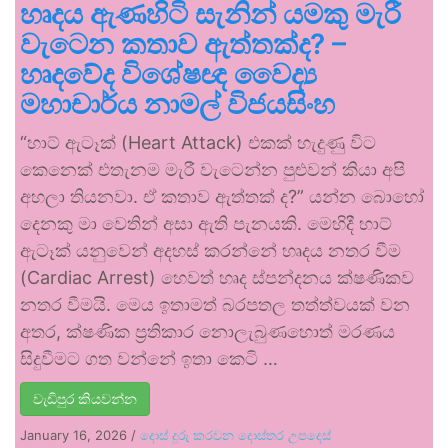
හෘදය ඇණහිටි සැනින් යමකු මැරී
වැටෙන කතාව ඇත්තක්ද? –
හෘදවේද විශේෂඥ වෛද්‍ය
මහාචාර්ය නාමල් විජයසිංහ
“හාට් ඇටෑක් (Heart Attack) එකක් හැදුණු විට
කෙනෙක් එතැනම මැරී වැටෙන්න පුළුවන් කියා අපි
අහලා තියනවා. ඒ කතාව ඇත්තක් ද?” යන්න බොහෝ
දෙනකු මා වෙතින් අසා ඇති පැනයකි. මෙහිදී හාට්
ඇටෑක් යනුවෙන් අදහස් කරන්නේ හෘදය නතර වීම
(Cardiac Arrest) හෙවත් හෘද ස්පන්දනය ක්ෂණිකව
නතර වීමයි. මෙය ඉතාමත් බරපතල තත්ත්වයක් වන
අතර, ක්ෂණික ප්‍රතිකාර නොලැබුණහොත් මරණය
සිදුවීමට ගත වන්නේ ඉතා කෙටි …
වැඩිපුර කියවන්න
January 16, 2026
/
දොස් දුරු කරවන දොස්තර උපදෙස්