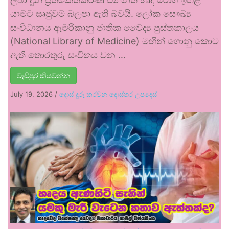
යාමට සෘජුවම බලපා ඇති බවයි. ලෝක සෞඛ්‍ය
සංවිධානය ඇමරිකානු ජාතික වෛද්‍ය පුස්තකාලය
(National Library of Medicine) මඟින් ගොනු කොට
ඇති තොරතුරු සංචිතය වන …
වැඩිපුර කියවන්න
July 19, 2026
/
දොස් දුරු කරවන දොස්තර උපදෙස්