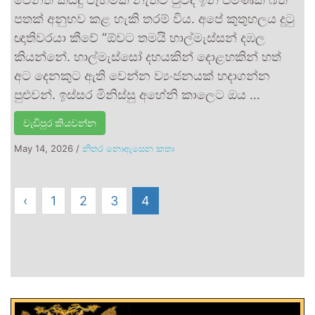
පතක් අනුභව කළ හැකි තරම් විය. අපේ කුතුහලය දුටු
ඥාතිවරයා කීවේ “ඕවට තමයි හාල්මැස්සන් දඹල
කියන්නේ. හාල්මැස්සෝ දහයකින් දොළහකින් හත්
අට දෙනකුට ඇති වෙන්න ව්‍යංජනයක් හදාගන්න
පුළුවන්. ඉස්සර මිනිස්සු අහේනි කාලෙට ඔය …
වැඩිපුර කියවන්න
May 14, 2026
/
නිතර නොඇසෙන කතා
‹
1
2
3
4