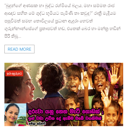
“බුදුන්ගේ අණසක හා බුද්ධ රශ්මියේ බලය, මහා සම්මත රාජ
ආඥාව සහිත මේ ශුද්ධ භූමියට පැමිණි තා කවුද?” ​රාත්‍රී මැදියම
පසුවීමත් සමඟ තොවිලයේ ප්‍රධාන ඇදුරා හෙවත්
ගුරුන්නාන්සේගේ ප්‍රතාපවත් හඬ, එතෙක් බෙර හා මන්ත්‍ර හඬින්
පිරී තිබූ…
READ MORE
ඉරා අදුරුපට