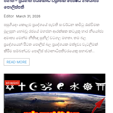
පනත – ප්‍රියන්ත ජයකොඩි විශ්‍රාමික ජ්‍යෙෂ්ඨ නියෝජ්‍ය
පොලිස්පති
Editor
March 31, 2026
පසුගියදා කොළඹ ප්‍රදේශයේ පැවති සංවර්ධන කමිටු රැස්වීමක
මුලසුන හෙබවූ රජයේ මහජන ආරක්ෂක කටයුතු භාර නියෝජ්‍ය
අමාත්‍ය මෙන්ම නීතිඥ සුනිල් වටගල මහතා, තම බල
ප්‍රදේශයෙන් පිටත පොලිස් බල ප්‍රදේශයක මත්ද්‍රව්‍ය වැටලීමක්
කිරීම සම්බන්ධව පොලිස් ස්ථානාධිපතිවරයෙකු සභාවක්…
READ MORE
ඉරා අදුරුපට