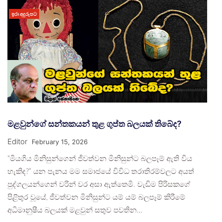
ඉරා අදුරුපට
මළවුන්ගේ සන්තකයන් තුළ ගුප්ත බලයක් තිබේද?
Editor
February 15, 2026
“මියගිය මිනිසුන්ගෙන් ජීවත්වන මිනිසුන්ට බලපෑම් ඇති විය
හැකිද?” යන පැනය මම සමාජයේ විවිධ තරාතිරම්වලට අයත්
පුද්ගලයන්ගෙන් වරින් වර අසා ඇත්තෙමි. වැඩිම පිරිසකගේ
පිළිතුර වූයේ, ජීවත්වන මිනිසුන්ට යම් යම් බලපෑම් කිරීමේ
අධිමානුෂීය බලයක් මළවුන් සතුව පවතින…