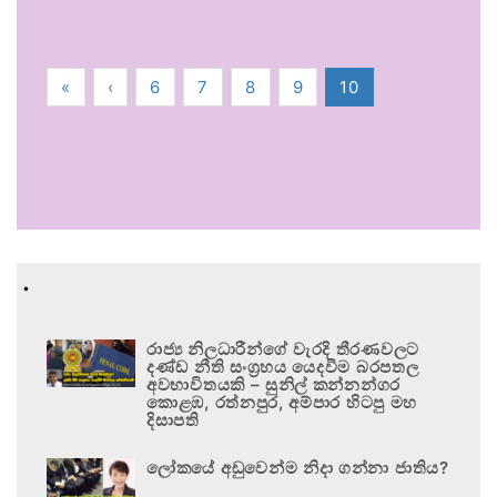
«
‹
6
7
8
9
10
.
රාජ්‍ය නිලධාරීන්ගේ වැරදි තීරණවලට
දණ්ඩ නීති සංග්‍රහය යෙදවීම බරපතල
අවභාවිතයකි – සුනිල් කන්නන්ගර
කොළඹ, රත්නපුර, අම්පාර හිටපු මහ
දිසාපති
ලෝකයේ අඩුවෙන්ම නිදා ගන්නා ජාතිය?