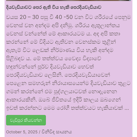
දියවැඩියාවට පෙර ඇති විය හැකි පෙරදියවැඩියාව
වයස 20 – 30 පසු වී 40 -50 වන විට ශරීරයේ පෙනුම
වෙනස් වන අන්දම අපි දනිමු. ශරීරය ඇතුලාන්තය
වෙනස් වන්නේත් මේ ආකාරයටම ය. අද අපි කතා
කරන්නේ මේ විදියට ඇතිවන වෙනස්කම තුළින්
ඇතැම් විට ලෙඩක් නිර්මාණය විය හැකි අන්දම
පිළිබඳව ය. මේ තත්ත්වය වෛද්‍ය විද්‍යාවේ
හඳුන්වන්නේ පූර්ව දියවැඩියාව හෙවත්
පෙරදියවැඩියාව ලෙසිනි. පෙරදියවැඩියාවෙන්
පෙළෙන සමහරුන් නිරායාසයෙන්ම දියවැඩියාව තුළට
ගමන් කරන්නේ එම පුද්ගලයාටවත් නොදැනෙන
ආකාරයකිනි. ඔබේ ජීවිතයේ ඉදිරි කාලය ඔබගෙන්
ඉවත් කරන්නට මෙම රෝගී තත්ත්වයට හැකියාවක් …
වැඩිපුර කියවන්න
විනිවිද සායනය
October 5, 2025
/