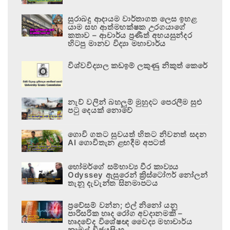
සුරාබදු ආදායම වාර්තාගත ලෙස ඉහළ
යාම සහ ආත්මභක්ෂක උරගයාගේ
කතාව – ආචාර්ය ප්‍රණීත් අභයසුන්දර
හිටපු මානව විද්‍යා මහාචාර්ය
විශ්වවිද්‍යාල කඩඉම් ලකුණු නිකුත් කෙරේ
නැව් වලින් බහලුම් මුහුදට පෙරලීම සුළු
පටු දෙයක් නොවේ
ගොවි ගතට සුවයත් හිතට නිවනත් සදන
AI ගොවිතැන ළඟදීම අපටත්
හෝමර්ගේ සම්භාව්‍ය වීර කාව්‍යය
Odyssey ඇසුරෙන් ක්‍රිස්ටෝෆර් නෝලන්
තැනූ දැවැන්ත සිනමාපටය
ප්‍රවේසම් වන්න; එල් නිනෝ යනු
පාරිසරික හෘද රෝග අවදානමකි –
හෘදවේද විශේෂඥ වෛද්‍ය මහාචාර්ය
නාමල් විජයසිංහ