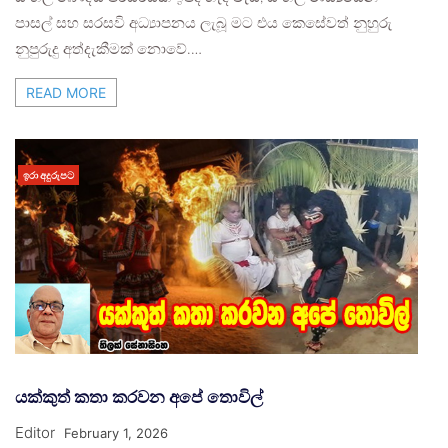
පාසල් සහ සරසවි අධ්‍යාපනය ලැබූ මට එය කෙසේවත් නුහුරු
නුපුරුදු අත්දැකීමක් නොවේ.…
READ MORE
ඉරා අදුරුපට
යක්කුත් කතා කරවන අපේ තොවිල්
Editor
February 1, 2026