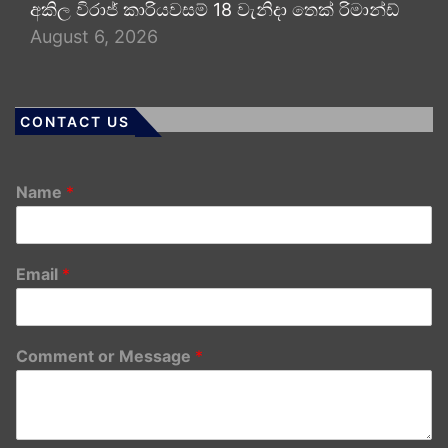
අකිල විරාජ් කාරියවසම් 18 වැනිදා තෙක් රිමාන්ඩ්
August 6, 2026
CONTACT US
Name
*
Email
*
Comment or Message
*