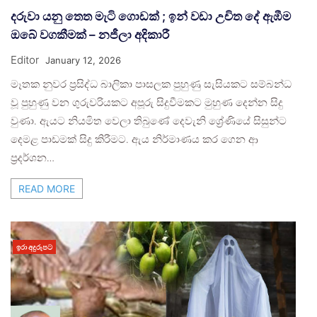
දරුවා යනු තෙත මැටි ගොඩක් ; ඉන් වඩා උචිත දේ ඇඹීම
ඔබේ වගකීමක් – නජීලා අදිකාරී
Editor
January 12, 2026
මෑතක නුවර ප්‍රසිද්ධ බාලිකා පාසලක පුහුණු සැසියකට සම්බන්ධ
වූ පුහුණු වන ගුරුවරියකට අපූරු සිදුවීමකට මුහුණ දෙන්න සිදු
වුණා. ඇයට නියමිත වෙලා තිබුණේ දෙවැනි ශ්‍රේණියේ සිසුන්ට
දෙමළ පාඩමක් සිදු කිරීමට. ඇය නිර්මාණය කර ගෙන ආ
ප්‍රදර්ශන…
READ MORE
ඉරා අදුරුපට