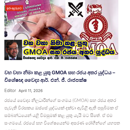
ඉරා අදුරුපට
වහ වහා නිමා කළ යුතු GMOA සහ රජය අතර යුද්ධය –
විශේෂඥ වෛද්‍ය ආර්. එන්. ජී. රාජපක්ෂ
Editor
April 11, 2026
රජයේ වෛද්‍ය නිලධාරීන්ගේ සංගමය (GMOA) සහ රජය අතර
පැවැති විරසකය ඔස්සේ යුද්ධයක් දක්වා ඇවිළී ඇති පසුබිමක ඒ
සම්බන්ධයෙන් යළි විමසුමක් කළ යුතු යැයි මට සිතේ. ඒ එම
සංගමයේ, රජයේ සහ විශේෂයෙන්ම අසරණ රෝගීන්ගේ යහපත