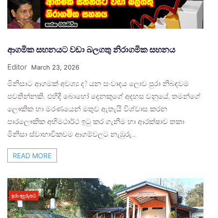
ආගමික සහනයට වඩා බලගතු නිරාගමික සහනය
Editor
March 23, 2026
මිනිසාට ආගමක් අවශ්‍ය ද? යන සංවාදය ලොව පුරා නිබඳවම
පවතින්නකි. එහිදී බොහෝ දෙනකුගේ අදහස වනුයේ, තමන්ගේ
ලෞකික හා මරණයෙන් මතුව ඇතැයි විශ්වාස කරන
පාරලෞකික අභිමථාර්ථ ඉටු කර ගැනීම හා ආරක්ෂාව තකා
මිනිසා ස්වාභාවිකවම ආගම්වලට නැඹුරු…
READ MORE
ඉරා අදුරුපට