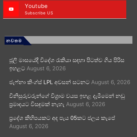
Youtube
Subscribe US
නවතම
ජූලි මාසයේදී විදේශ රැකියා සඳහා පිටත්ව ගිය පිරිස
ඉහළට
August 6, 2026
ජැෆ්නා කිංග්ස් LPL අවසන් සටනට
August 6, 2026
විනිසුරුවරුන්ගේ විශ්‍රාම වයස ඉහළ දැමීමෙන් නඩු
ප්‍රමාදයට විසඳුමක් නැහැ
August 6, 2026
ප්‍රදේශ කිහිපයකට අද පැය 05කට ජලය කැපේ
August 6, 2026