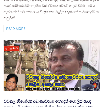
අපේ පරම්පරාවට හැකියාවක් (‘වාසනාවක්’) නැති බවයි. මෙය
ඇත්තක්ද? මේ කාරණය විග්‍රහ කර බැලිය හැක්කේ සංඛ්‍යාලේඛන
ඇසුරිනි.…
READ MORE
ඉරා අදුරුපට
වටගල නියෝජ්‍ය අමාත්‍යවරයා නොදත් පොලිස් ආඥා