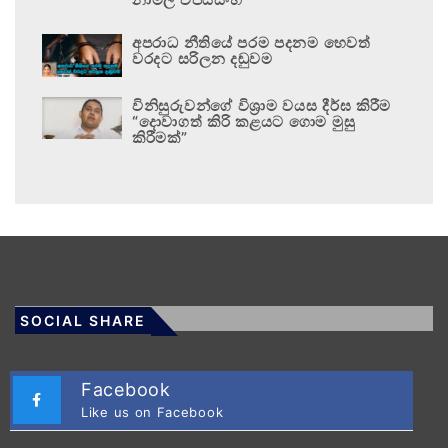
අපරාධ නීතියේ පරම පදනම හෙවත්
වරදට සරිලන දඬුවම
විනිසුරුවන්ගේ විශ්‍රාම වයස දීර්ඝ කිරීම
“දොවාගත් කිරි කළයට ගොම මුසු
කිරීමක්”
SOCIAL SHARE
Facebook
Like us on Facebook