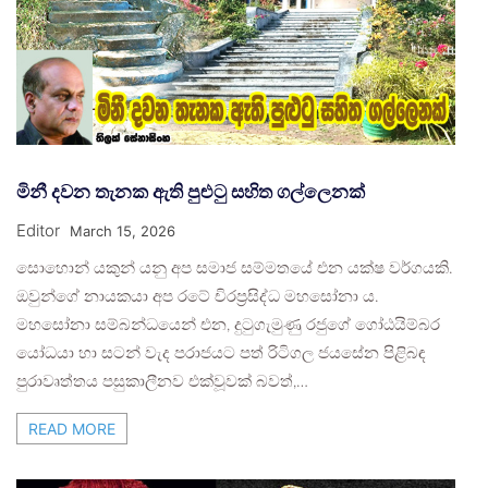
මිනී දවන තැනක ඇති පුළුටු සහිත ගල්ලෙනක්
Editor
March 15, 2026
සොහොන් යකුන් යනු අප සමාජ සම්මතයේ එන යක්ෂ වර්ගයකි.
ඔවුන්ගේ නායකයා අප රටේ චිරප්‍රසිද්ධ මහසෝනා ය.
මහසෝනා සම්බන්ධයෙන් එන, දුටුගැමුණු රජුගේ ගෝඨයිම්බර
යෝධයා හා සටන් වැද පරාජයට පත් රිටිගල ජයසේන පිළිබඳ
පුරාවෘත්තය පසුකාලීනව එක්වූවක් බවත්,…
READ MORE