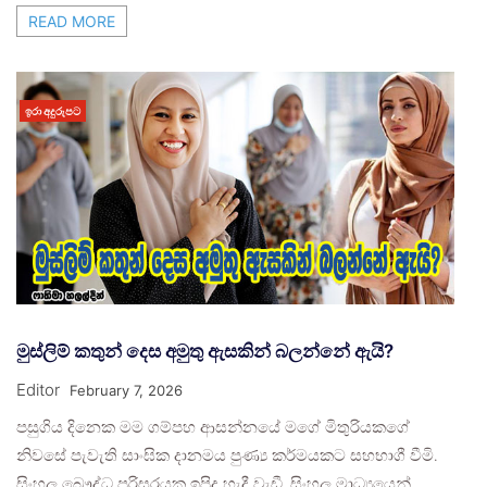
READ MORE
ඉරා අදුරුපට
මුස්ලිම් කතුන් දෙස අමුතු ඇසකින් බලන්නේ ඇයි?
Editor
February 7, 2026
පසුගිය දිනෙක මම ගම්පහ ආසන්නයේ මගේ මිතුරියකගේ
නිවසේ පැවැති සාංඝික දානමය පුණ්‍ය කර්මයකට සහභාගී වීමි.
සිංහල බෞද්ධ පරිසරයක ඉපිද හැදී වැඩී, සිංහල මාධ්‍යයෙන්