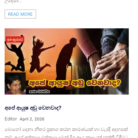
උදෙසා…
READ MORE
ඉරා අදුරුපට
අපේ ආයුෂ අඩු වෙනවාද?
Editor
April 2, 2026
බොහෝ දෙනා නිතර ප්‍රකාශ කරන කාරණයක් හා වැරදි අදහසක්
නම්, අපේ අත්තලා මුත්තලා මෙන් දිගු ආයු කාලයක් භුක්ති විඳීමට