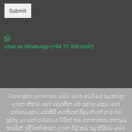
Submit
Chat on WhatsApp (+94 77 359 6107)
Copyrights protected: මෙම වෙබ් අඩවියේ පළකරනු
ලබන කිනම් හෝ දෙයකින් යම් පුද්ගලයකුට හෝ
පාර්ශවයකට යම්කිසි අගතියක් සිදුවන්නේ නම් එම
පුද්ගලයා හෝ පාර්ශවය විසින් තම අනන්‍යතාව තහවුරු
කරමින් ඉදිරිපත් කරනු ලබන පිළිතුරු පළකිරීමට මෙම