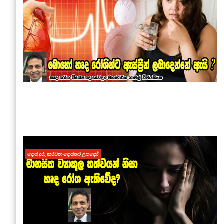
දොස් දුරු කරවන දොස්තර උපදෙස්