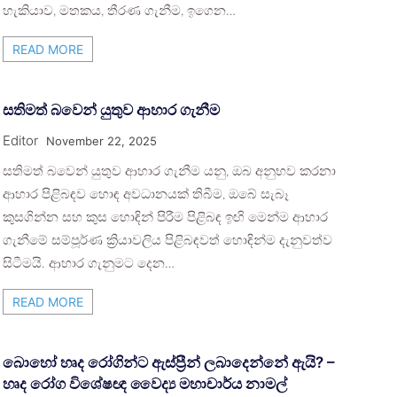
හැකියාව, මතකය, තීරණ ගැනීම, ඉගෙන…
READ MORE
සතිමත් බවෙන් යුතුව ආහාර ගැනීම
Editor
November 22, 2025
සතිමත් බවෙන් යුතුව ආහාර ගැනීම යනු, ඔබ අනුභව කරනා
ආහාර පිළිබඳව හොඳ අවධානයක් තිබීම, ඔබේ සැබෑ
කුසගින්න සහ කුස හොඳින් පිරීම පිළිබඳ ඉඟි මෙන්ම ආහාර
ගැනීමේ සම්පූර්ණ ක්‍රියාවලිය පිළිබඳවත් හොඳින්ම දැනුවත්ව
සිටීමයි. ආහාර ගැනුමට දෙන…
READ MORE
බොහෝ හෘද රෝගින්ට ඇස්ප්‍රීන් ලබාදෙන්නේ ඇයි? –
හෘද රෝග විශේෂඥ වෛද්‍ය මහාචාර්ය නාමල්