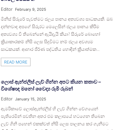
Editor
February 9, 2025
මිනිස් සිරුරේ පැවත්මට ජලය පානය අත්‍යවශ්‍ය සාධකයකි. ඔබ
දන්නවාද අපගේ සිරුරට මෙලෙසින් ජලය පානය කිරීම
අත්‍යවශ්‍ය වී තිබෙන්නේ ඇයිදැයි කියා? සිරුරේ බොහෝ
ක්‍රියාකාරකම් නිසි ලෙස සිදුවිමට නම් ජලය අවශ්‍යම
සාධකයක්. ආහාර ජීර්ණ පද්ධතිය හොඳින් ක්‍රියාත්මක…
READ MORE
ලොස් ඇන්ජලීස් ලැව් ගින්න අපට කියන කතාව –
විශේෂඥ මනෝ වෛද්‍ය රූමි රූබන්
Editor
January 15, 2025
ඇමරිකාවේ ලොස්ඇන්ජලීස් හි ලැව් ගින්න වේගයෙන්
පැතිරෙමින් පවතින අතර එම කලාපයේ හටගෙන තිබෙන
ලැව් ගිනි පහෙන් එකක්වත් නිසි ලෙස පාලනය කර ගැනීමට