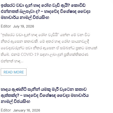
ඉස්සරට වඩා දැන් හෘද රෝග වැඩි ඇයි? කොවිඩ්
එන්නතත් බලපෑවා ද? – හෘදවේද විශේෂඥ වෛද්‍ය
මහාචාර්ය නාමල් විජයසිංහ
Editor
July 19, 2026
“ඉස්සරට වඩා දැන් හෘද රෝග වැඩියි” යන්න මේ වන විට
නිතර ඇසෙන කතාවකි. මේ අතර හෘද රෝග සායනවලදී
වෛද්‍යවරුන්ට පවා නිතර ඇසෙන ඒ සම්බන්ධ ප්‍රකට මතයක්
තිබේ. එනම් COVID-19 සඳහා ලබා දුන් ප්‍රතිශක්තිකරණ
එන්නත් හෘද…
READ MORE
හෘදය ඇණහිටි සැනින් යමකු මැරී වැටෙන කතාව
ඇත්තක්ද? – හෘදවේද විශේෂඥ වෛද්‍ය මහාචාර්ය
නාමල් විජයසිංහ
Editor
January 16, 2026