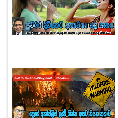
දොස් දුරු කරවන දොස්තර උපදෙස්
හරිත දනව්ව