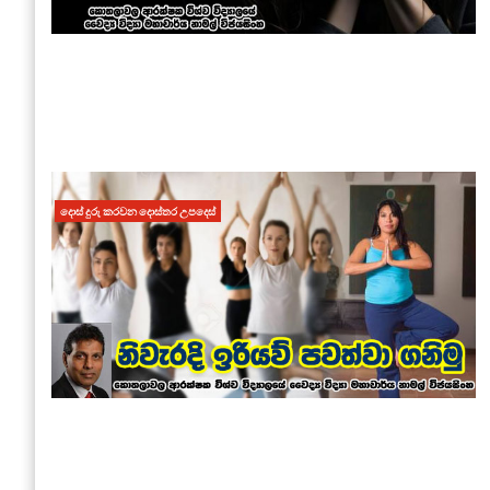
දොස් දුරු කරවන දොස්තර උපදෙස්