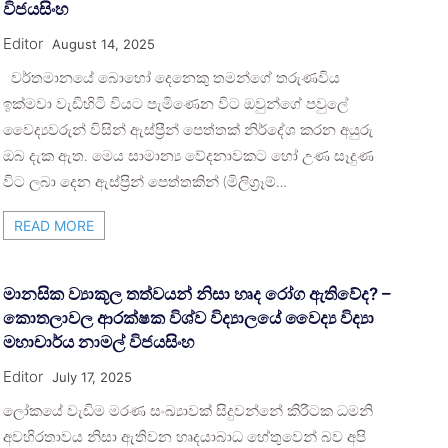
විජයසිංහ
Editor
August 14, 2025
වර්තමානයේ බොහෝ දෙනෙකු තමන්ගේ තරුණවිය
ඉක්මවා වැඩිහිටි වියට පැමිණෙන විට ඔවුන්ගේ පවුලේ
වෛද්‍යවරුන් විසින් ඇස්ප්‍රීන් පෙත්තක් නිර්දේශ කරන අයුරු
ඔබ දැක ඇත. මෙය සාමාන්‍ය වේදනාවකට හෝ උණ සෑදුණ
විට ලබා දෙන ඇස්ප්‍රින් පෙත්තකින් (මිලිග්‍රෑම්…
READ MORE
මානසික ව්‍යාකූල තත්වයන් නිසා හෘද රෝග ඇතිවේද? –
කොතලාවල ආරක්ෂක විශ්ව විද්‍යාලයේ වෛද්‍ය විද්‍යා
මහාචාර්ය නාමල් විජයසිංහ
Editor
July 17, 2025
ලෝකයේ වැඩිම මරණ සංඛ්‍යාවක් සිදුවන්නේ කිරීටක ධමනි
අවහිරතාවය නිසා ඇතිවන හෘදයාබාධ හේතුවෙන් බව අපි