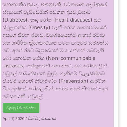
ගන්නා තීරණවල එකතුවකි. වර්තමාන ලෝකයේ
සීඝ්‍රයෙන් වැඩිවෙමින් පවතින දියවැඩියාව
(Diabetes), හෘද රෝග (Heart diseases) සහ
ස්ථුලතාවය (Obesity) වැනි රෝග බොහොමයක්
අපගේ ජීවන රටාව, විශේෂයෙන්ම ආහාර රටාව
සහ ශාරීරික ක්‍රියාකාරකම් සමඟ සෘජුවම සම්බන්ධ
වේ. අපේ රටේ බහුතරයක් මිය යන්නේ මෙවැනි
බෝ නොවන රෝග (Non-communicable
diseases) හේතුවෙන් වන අතර, එම රෝගවලින්
පවුලේ සාමාජිකයන් මුදවා ගැනීමේ වැළැක්වීමේ
පියවර හෙවත් නිවාරණය (Prevention) ආරම්භ
විය යුත්තේ රෝහලකින් නොව අපේ නිවසේ කෑම
මේසයෙනි. පවුලේ …
වැඩිපුර කියවන්න
විනිවිද සායනය
April 7, 2026
/