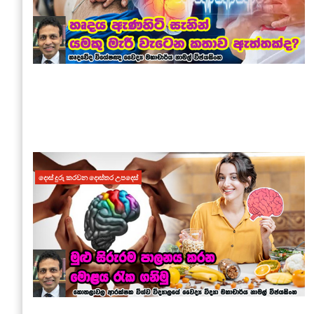
දොස් දුරු කරවන දොස්තර උපදෙස්