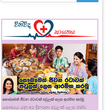
සෞඛ්‍යමත් ජීවන රටාවක් පවුලක් ලෙස ආරම්භ කරමු
සෞඛ්‍යය යනු අප දිනපතා පවුලක් ලෙස එක්ව