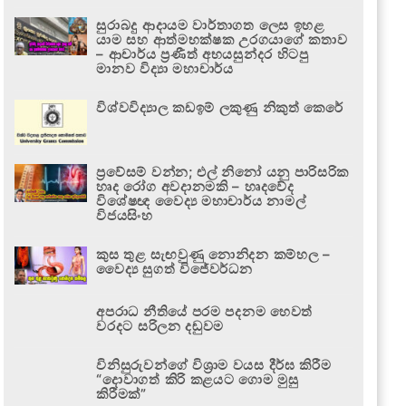
සුරාබදු ආදායම වාර්තාගත ලෙස ඉහළ
යාම සහ ආත්මභක්ෂක උරගයාගේ කතාව
– ආචාර්ය ප්‍රණීත් අභයසුන්දර හිටපු
මානව විද්‍යා මහාචාර්ය
විශ්වවිද්‍යාල කඩඉම් ලකුණු නිකුත් කෙරේ
ප්‍රවේසම් වන්න; එල් නිනෝ යනු පාරිසරික
හෘද රෝග අවදානමකි – හෘදවේද
විශේෂඥ වෛද්‍ය මහාචාර්ය නාමල්
විජයසිංහ
කුස තුළ සැඟවුණු නොනිදන කම්හල –
වෛද්‍ය සුගත් විජේවර්ධන
අපරාධ නීතියේ පරම පදනම හෙවත්
වරදට සරිලන දඬුවම
විනිසුරුවන්ගේ විශ්‍රාම වයස දීර්ඝ කිරීම
“දොවාගත් කිරි කළයට ගොම මුසු
කිරීමක්”