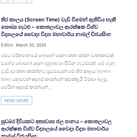
තිර කාලය (Screen Time) වැඩි වීමෙන් ඇතිවිය හැකි
සෞඛ්‍ය ගැටළු – කොතලාවල ආරක්ෂක විශ්ව
විද්‍යාලයේ වෛද්‍ය විද්‍යා මහාචාර්ය නාමල් විජයසිංහ
Editor
March 20, 2025
මෙය වර්තමානයේ බොහෝ දෙනා කතා කරන මාතෘකාවක්
වගේම බොහෝ දෙනා මුහුණ පා සිටින ගැටළුවක්. මේ ගැන
වැඩි දුර කතා කරන්නට ප්‍රථමයෙන් මේ තිර කාලය (screen
time) යනුවෙන් අදහස් කරන්නේ කුමක්දැයි විමසා බලමු.
මෙයින් අදහස් කරන්නේ…
READ MORE
සුවබර දිවියකට අත්‍යවශ්‍ය ජල පානය – කොතලාවල
ආරක්ෂක විශ්ව විද්‍යාලයේ වෛද්‍ය විද්‍යා මහාචාර්ය
නාමල් විජයසිංහ