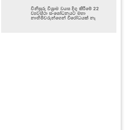
විනිසුරු විශ්‍රාම වයස දිගු කිරීමේ 22
ව්‍යවස්ථා සංශෝධනයට මහා
නාහිමිවරුන්ගෙන් විරෝධයක් නෑ