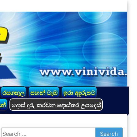
රසගඟුල
පහන් ටැඹ
ඉරා අදුරුපට
න්
දොස් දුරු කරවන දොස්තර උපදෙස්