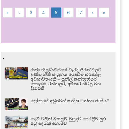
«
‹
3
4
5
6
7
›
»
.
රාජ්‍ය නිලධාරීන්ගේ වැරදි තීරණවලට
දණ්ඩ නීති සංග්‍රහය යෙදවීම බරපතල
අවභාවිතයකි – සුනිල් කන්නන්ගර
කොළඹ, රත්නපුර, අම්පාර හිටපු මහ
දිසාපති
ලෝකයේ අඩුවෙන්ම නිදා ගන්නා ජාතිය?
නැව් වලින් බහලුම් මුහුදට පෙරලීම සුළු
පටු දෙයක් නොවේ