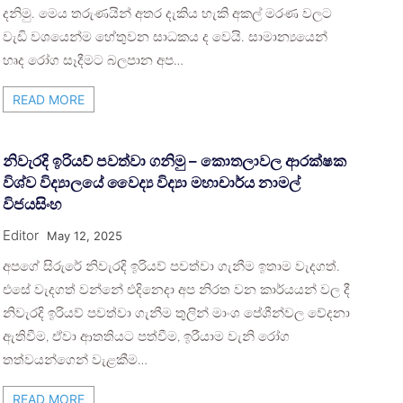
දනිමු. මෙය තරුණයින් අතර දැකිය හැකි අකල් මරණ වලට
වැඩි වශයෙන්ම හේතුවන සාධකය ද වෙයි. සාමාන්‍යයෙන්
හෘද රෝග සෑදීමට බලපාන අප…
READ MORE
නිවැරදි ඉරියව් පවත්වා ගනිමු – කොතලාවල ආරක්ෂක
විශ්ව විද්‍යාලයේ වෛද්‍ය විද්‍යා මහාචාර්ය නාමල්
විජයසිංහ
Editor
May 12, 2025
අපගේ සිරුරේ නිවැරදි ඉරියව් පවත්වා ගැනීම ඉතාම වැදගත්.
එසේ වැදගත් වන්නේ එදිනෙදා අප නිරත වන කාර්යයන් වල දී
නිවැරදි ඉරියව් පවත්වා ගැනීම තුලින් මාංශ පේශීන්වල වේදනා
ඇතිවීම, ඒවා ආතතියට පත්වීම, ඉරීයාම වැනි රෝග
තත්වයන්ගෙන් වැළකීම…
READ MORE