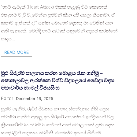
“හාට් ඇටෑක් (Heart Attack) එකක් හැදුණු විට කෙනෙක්
එතැනම මැරී වැටෙන්න පුළුවන් කියා අපි අහලා තියනවා. ඒ
කතාව ඇත්තක් ද?” යන්න බොහෝ දෙනකු මා වෙතින් අසා
ඇති පැනයකි. මෙහිදී හාට් ඇටෑක් යනුවෙන් අදහස් කරන්නේ
හෘදය…
READ MORE
මුළු සිරුරම පාලනය කරන මොළය රැක ගනිමු –
කොතලාවල ආරක්ෂක විශ්ව විද්‍යාලයේ වෛද්‍ය විද්‍යා
මහාචාර්ය නාමල් විජයසිංහ
Editor
December 16, 2025
හුස්ම ගැනීම, රුධිර පීඩනය හා හෘද ස්පන්දනය නිසි ලෙස
පවත්වා ගැනීම ඇතුලු අප සිරුරේ අභ්‍යන්තර ඉන්ද්‍රියයන් වල
ක්‍රියාකාරිත්වය පවත්වා ගන්නේ අපේ මොළයෙන් ලබා දෙන
සංඥාවලින් පාලනය වෙමිනි. එමෙන්ම අපගේ සිතීමේ