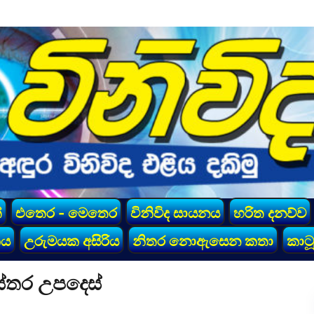
්
එතෙර - මෙතෙර
විනිවිද සායනය
හරිත දනව්ව
කය
උරුමයක අසිරිය
නිතර නොඇසෙන කතා
කාටූ
ස්තර උපදෙස්