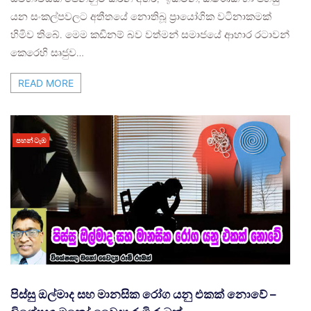
යන සංකල්පවලට අතීතයේ නොතිබූ ප්‍රායෝගික වටිනාකමක්
හිමිව තිබේ. මෙම කඩිනම් බව වත්මන් සමාජයේ ආහාර රටාවන්
කෙරෙහි සෘජුව…
READ MORE
පහන් ටැඹ
පිස්සු ඔල්මාද සහ මානසික රෝග යනු එකක් නොවේ –