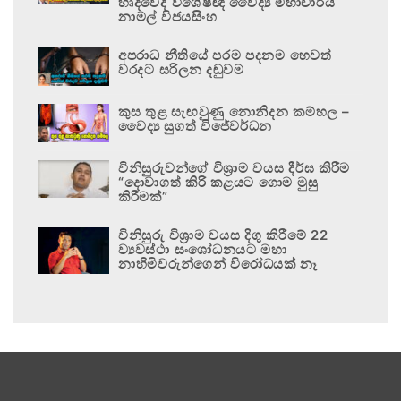
හෘදවේද විශේෂඥ වෛද්‍ය මහාචාර්ය
නාමල් විජයසිංහ
අපරාධ නීතියේ පරම පදනම හෙවත්
වරදට සරිලන දඬුවම
කුස තුළ සැඟවුණු නොනිදන කම්හල –
වෛද්‍ය සුගත් විජේවර්ධන
විනිසුරුවන්ගේ විශ්‍රාම වයස දීර්ඝ කිරීම
“දොවාගත් කිරි කළයට ගොම මුසු
කිරීමක්”
විනිසුරු විශ්‍රාම වයස දිගු කිරීමේ 22
ව්‍යවස්ථා සංශෝධනයට මහා
නාහිමිවරුන්ගෙන් විරෝධයක් නෑ