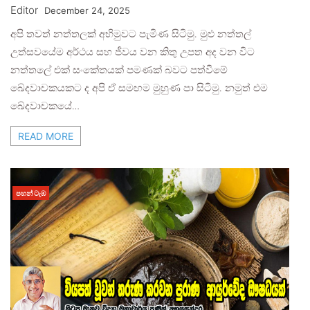
Editor
December 24, 2025
​අපි තවත් නත්තලක් අභිමුවට පැමිණ සිටිමු. මුළු නත්තල්
උත්සවයේම අර්ථය සහ ජීවය වන කිතු උපත අද වන විට
නත්තලේ එක් සංකේතයක් පමණක් බවට පත්වීමේ
ඛේදවාචකයකට ද අපි ඒ සමඟම මුහුණ පා සිටිමු. නමුත් එම
ඛේදවාචකයේ…
READ MORE
පහන් ටැඹ