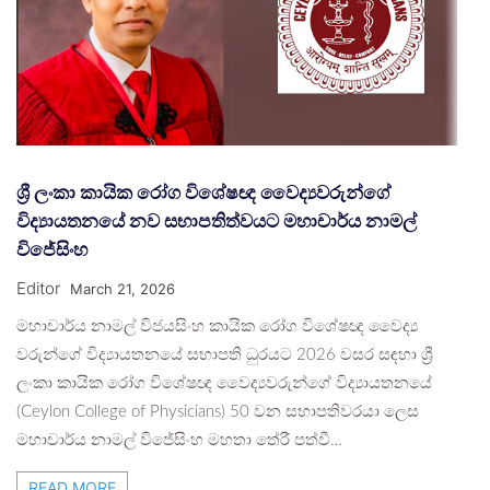
ශ්‍රී ලංකා කායික රෝග විශේෂඥ වෛද්‍යවරුන්ගේ
විද්‍යායතනයේ නව සභාපතිත්වයට මහාචාර්ය නාමල්
විජේසිංහ
Editor
March 21, 2026
මහාචාර්ය නාමල් විජයසිංහ කායික රෝග විශේෂඥ වෛද්‍ය
වරුන්ගේ විද්‍යායතනයේ සභාපති ධුරයට 2026 වසර සඳහා ශ්‍රී
ලංකා කායික රෝග විශේෂඥ වෛද්‍යවරුන්ගේ විද්‍යායතනයේ
(Ceylon College of Physicians) 50 වන සභාපතිවරයා ලෙස
මහාචාර්ය නාමල් විජේසිංහ මහතා තේරී පත්වී…
READ MORE