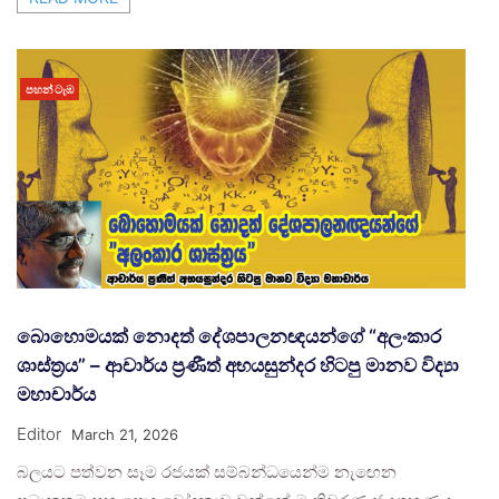
පහන් ටැඹ
බොහොමයක් නොදත් දේශපාලනඥයන්ගේ “අලංකාර
ශාස්ත්‍රය” – ආචාර්ය ප්‍රණීත් අභයසුන්දර හිටපු මානව විද්‍යා
මහාචාර්ය
Editor
March 21, 2026
බලයට පත්වන සෑම රජයක් සම්බන්ධයෙන්ම නැඟෙන