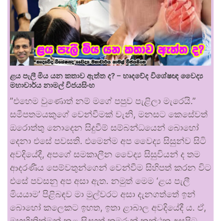
ළය පැලී මිය යන කතාව ඇත්ත ද? – හෘදවේද විශේෂඥ වෛද්‍ය
මහාචාර්ය නාමල් විජයසිංහ
​”එහෙම වුණොත් නම් මගේ පපුව පැළිලා මැරෙයි.”
සමීපතමයකුගේ වෙන්වීමක් වැනි, මනසට කෙසේවත්
ඔරොත්තු නොදෙන සිදුවීම් සම්බන්ධයෙන් බොහෝ
දෙනා එසේ පවසති. එමෙන්ම අප වෛද්‍ය සිසුන්ව සිටි
අවදියේදී, අපගේ සමකාලීන වෛද්‍ය සිසුවියන් ද තම
ආදරණීය පෙම්වතුන්ගෙන් වෙන්වීම සිහිපත් කරන විට
එසේ පවසනු අප අසා ඇත. ​නමුත් මෙම ‘ළය පැලී
මියයාම’ පිළිබඳව මා මුල්වරට අසා දැනගත්තේ ඉන්
බොහෝ කලෙකට ඉහත, ඉතා ළාබාල අවදියේදී ය. ඒ,
මහභිනික්මන් කළ සිදුහත් කුමරුන් කන්ථක අසුපිට