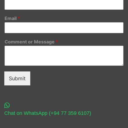
Email
*
Comment or Message
*
Submit
Chat on WhatsApp (+94 77 359 6107)