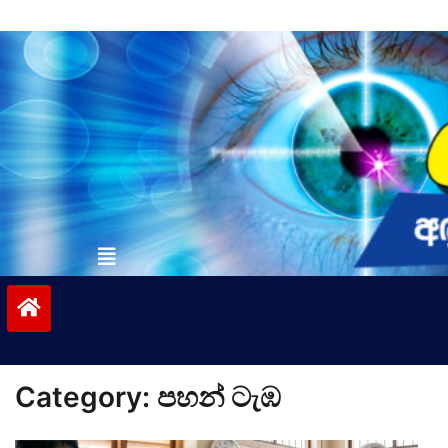
Skip
to
content
vinivida.lk
Category:
පහන් ටැඹ