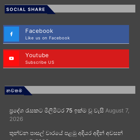
SOCIAL SHARE
Facebook
Like us on Facebook
Youtube
Subscribe US
නවතම
ප්‍රදේශ රැසකට මිලිමීටර 75 ඉක්ම වූ වැසි
August 7,
2026
තුන්වන පාසල් වාරයේ පළමු අදියර අදින් අවසන්