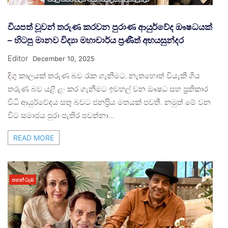
වියපත් වූවන් තරුණ කරවන පුරාණ ආයුර්වේද ඖෂධයක්
– හිටපු මානව විද්‍යා මහාචාර්ය ප්‍රණීත් අභයසුන්දර
Editor
December 10, 2025
දිගු කාලයක් තරුණ බව රැක ගැනීමට, නැතහොත් වියැකී ගිය
තරුණ බව යළි ළං කර ගැනීමට ඉවහල් වන ඖෂධ සහ ප්‍රතිකාර
විධි ආයුර්වේදය සතු බවට ජනප්‍රිය මතයක් පවතී. නමුත් මේ වන
විට සමාජය පුරා පැතිර පවත්නා…
READ MORE
පහන් ටැඹ