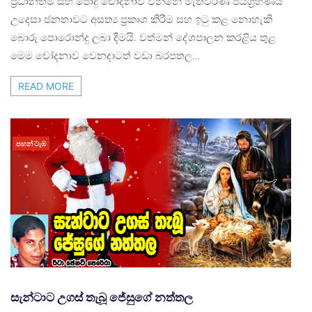
ප්‍රධානතම සහ පොදු චෝදනාව වන්නේ මැතිවරණ ජයග්‍රහණය
උදෙසා ජනතාවට අසත්‍ය ප්‍රකාශ කිරීම සහ ඉටු කළ නොහැකි
බොරු පොරොන්දු ලබා දීමයි. වත්මන් දේශපාලන කරළිය තුළ
මෙම චෝදනාව වෙනදාටත් වඩා බරපතල…
READ MORE
පහන් ටැඹ
සැන්ටාට උගස් තැබූ ජේසුගේ නත්තල