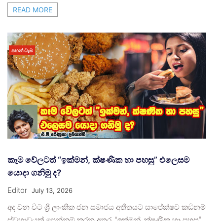
READ MORE
පහන් ටැඹ
කෑම වේලටත් “ඉක්මන්, ක්ෂණික හා පහසු” එලෙසම
යොදා ගනිමු ද?
Editor
July 13, 2026
අද වන විට ශ්‍රී ලාංකික ජන සමාජය අතීතයට සාපේක්ෂව කඩිනම්
ස්වභාවයක් පෙන්නුම් කරන අතර, “ඉක්මන්, ක්ෂණික හා පහසු”