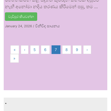
නැඟී අනෝමා නදිය තරණය කිරීමෙන් පසු, තම …
වැඩිපුර කියවන්න
විනිවිද සායනය
January 24, 2026
/
«
‹
5
6
7
8
9
›
»
.