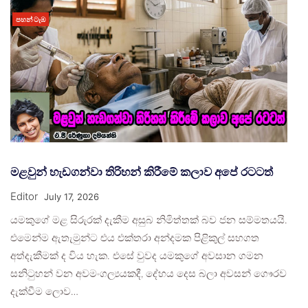
පහන් ටැඹ
මළවුන් හැඩගන්වා තිරිහන් කිරීමේ කලාව අපේ රටටත්
Editor
July 17, 2026
යමකුගේ මළ සිරුරක් දැකීම අසුබ නිමිත්තක් බව ජන සම්මතයයි.
එමෙන්ම ඇතැමුන්ට එය එක්තරා අන්දමක පිළිකුල් සහගත
අත්දැකීමක් ද විය හැක. එසේ වුවද යමකුගේ අවසාන ගමන
සනිටුහන් වන අවමංගල්‍යයකදී, දේහය දෙස බලා අවසන් ගෞරව
දැක්වීම ලොව…