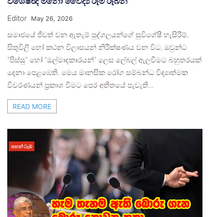
විශේෂඥ මනෝ වෛද්‍ය රූමි රූබන්
Editor
May 26, 2026
සමාජයේ ජීවත් වන ඇතැම් පුද්ගලයන්ගේ සුවිශේෂී හැසිරීම්,
සිතුවිලි හෝ කථන විලාසයන් නිරීක්ෂණය වන විට, ඔවුන්ට
“පිස්සු” හෝ “ඔල්මාදකාරයන්” ලෙස ලේබල් ඇලවීමට බහුතරයක්
දෙනා පෙළඹෙති. මෙය මානසික රෝග සම්බන්ධ විද්‍යාත්මක
විවරණයන් ප්‍රකාශ වීමට පෙර අතීතයේ පැවැති…
READ MORE
පහන් ටැඹ