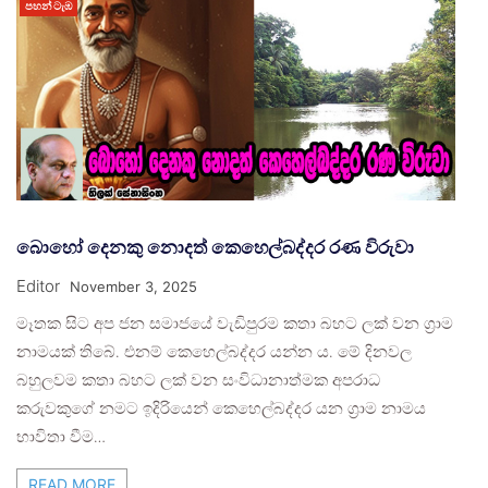
පහන් ටැඹ
බොහෝ දෙනකු නොදත් කෙහෙල්බද්දර රණ විරුවා
Editor
November 3, 2025
මෑතක සිට අප ජන සමාජයේ වැඩිපුරම කතා බහට ලක් වන ග්‍රාම
නාමයක් තිබේ. එනම් කෙහෙල්බද්දර යන්න ය. මේ දිනවල
බහුලවම කතා බහට ලක් වන සංවිධානාත්මක අපරාධ
කරුවකුගේ නමට ඉදිරියෙන් කෙහෙල්බද්දර යන ග්‍රාම නාමය
භාවිතා වීම…
READ MORE