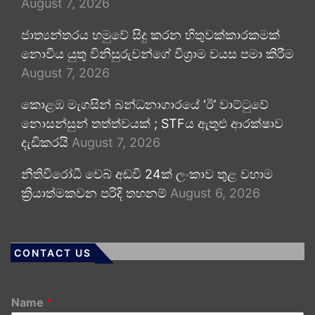
August 7, 2026
ජාත්‍යන්තරය හමුවේ සිදු කරන හිතුවක්කාරකමක්
නොවිය යුතු විනිසුරුවන්ගේ විශ්‍රාම වයස පමා කිරීම
August 7, 2026
කොළඹ මැගසින් බන්ධනාගාරයේ ‘ඊ’ වාට්ටුවේ
නොසන්සුන් තත්ත්වයක් ; STFය ඇතුළු ආරක්ෂාව
දැඩිකරයි
August 7, 2026
නීතිවිරෝධී වෙබ් අඩවි 24ක් ලංකාව තුළ වහාම
ක්‍රියාත්මකවන පරිදි තහනම්
August 6, 2026
CONTACT US
Name
*