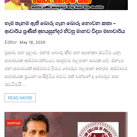
හැම තැනම ඇති බොරු ගැන බොරු නොවන කතා –
ආචාර්ය ප්‍රණීත් අභයසුන්දර හිටපු මානව විද්‍යා මහාචාර්ය
Editor
May 18, 2026
මුසාව සහ මුලාව, එනම් බොරු කීම සහ අනෙකා රැවටීම යනු
සමාජයක අස්ථාවරත්වයට සෘජුවම බලපාන සාධක වේ. ඕනෑම
ජන සමාජයක් අස්ථාවර වීමට බොරුව බලපාන අතරම, අස්ථාවර
සමාජයක ප්‍රධාන සංසිද්ධිය බවට පත් වන්නේ ද බොරුව සහ
රැවටීමයි.…
READ MORE
පහන් ටැඹ