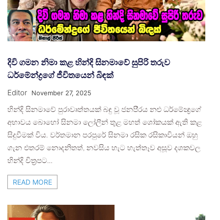
දිවි ගමන නිමා කළ හින්දි සිනමාවේ සුපිරි තරුව
ධර්මේන්ද්‍රගේ ජීවිතයෙන් බිඳක්
Editor
November 27, 2025
හින්දි සිනමාවේ පුරාවෘත්තයක් බඳු වූ ජනපි‍්‍රය නළු ධර්මේන්‍ද්‍රගේ
අභාවය බොහෝ සිනමා ලෝලීන් තුළ මහත් ශෝකයක් ඇති කළ
සිදුවීමක් විය. වර්තමාන පරපුරේ සිනමා රසික රසිකාවියන් ඔහු
ගැන එතරම් නොදනිතත්, නවසිය හැට හැත්තෑව අසූව දශකවල
හින්දි චිත‍්‍රපට…
READ MORE