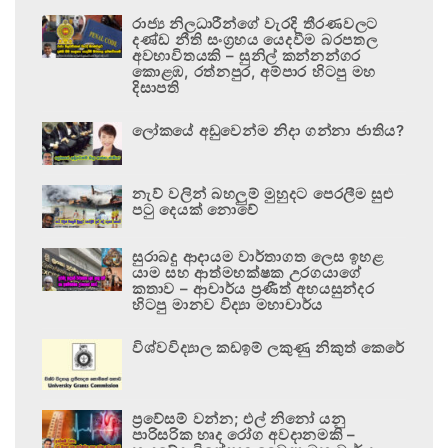
රාජ්‍ය නිලධාරීන්ගේ වැරදි තීරණවලට
දණ්ඩ නීති සංග්‍රහය යෙදවීම බරපතල
අවභාවිතයකි – සුනිල් කන්නන්ගර
කොළඹ, රත්නපුර, අම්පාර හිටපු මහ
දිසාපති
ලෝකයේ අඩුවෙන්ම නිදා ගන්නා ජාතිය?
නැව් වලින් බහලුම් මුහුදට පෙරලීම සුළු
පටු දෙයක් නොවේ
සුරාබදු ආදායම වාර්තාගත ලෙස ඉහළ
යාම සහ ආත්මභක්ෂක උරගයාගේ
කතාව – ආචාර්ය ප්‍රණීත් අභයසුන්දර
හිටපු මානව විද්‍යා මහාචාර්ය
විශ්වවිද්‍යාල කඩඉම් ලකුණු නිකුත් කෙරේ
ප්‍රවේසම් වන්න; එල් නිනෝ යනු
පාරිසරික හෘද රෝග අවදානමකි –