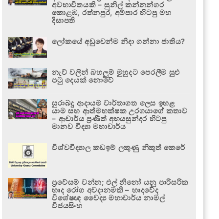
අවභාවිතයකි – සුනිල් කන්නන්ගර
කොළඹ, රත්නපුර, අම්පාර හිටපු මහ
දිසාපති
ලෝකයේ අඩුවෙන්ම නිදා ගන්නා ජාතිය?
නැව් වලින් බහලුම් මුහුදට පෙරලීම සුළු
පටු දෙයක් නොවේ
සුරාබදු ආදායම වාර්තාගත ලෙස ඉහළ
යාම සහ ආත්මභක්ෂක උරගයාගේ කතාව
– ආචාර්ය ප්‍රණීත් අභයසුන්දර හිටපු
මානව විද්‍යා මහාචාර්ය
විශ්වවිද්‍යාල කඩඉම් ලකුණු නිකුත් කෙරේ
ප්‍රවේසම් වන්න; එල් නිනෝ යනු පාරිසරික
හෘද රෝග අවදානමකි – හෘදවේද
විශේෂඥ වෛද්‍ය මහාචාර්ය නාමල්
විජයසිංහ