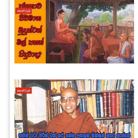
පහන් ටැඹ
පහන් ටැඹ