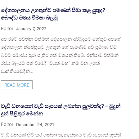
දේශපාලනය උගතුන්ට පමණක් සීමා කළ යුතුද?
බෞද්ධ මතය විමසා බලමු
Editor
January 7, 2022
අප රටේ පවතින වත්මන් දේශපාලන අර්බුදයට හේතුව අපගේ
දේශපාලන ක්ෂේත්‍රයට උගතුන් ගේ පැමිණීම අව ප්‍රමාණ වීම
බවට සමාජය පුරා පැතිර ගත් මතයක් තිබේ. එනිසාම වත්මන්
රජය බලයට පත් වීමේදී “වියත් මඟ” නම් වන උගත්
වෘත්තීයවේදීන්…
READ MORE
වැඩි ධනයෙන් වැඩි සැපයක් ලබන්න පුලුවන්ද? – බුදුන්
දුන් පිළිතුර මෙන්න
Editor
December 24, 2021
වැඩි ධනයක් හිමි කර ගන්නා තැනැත්තාට වැඩි සැපයක් භුක්ති