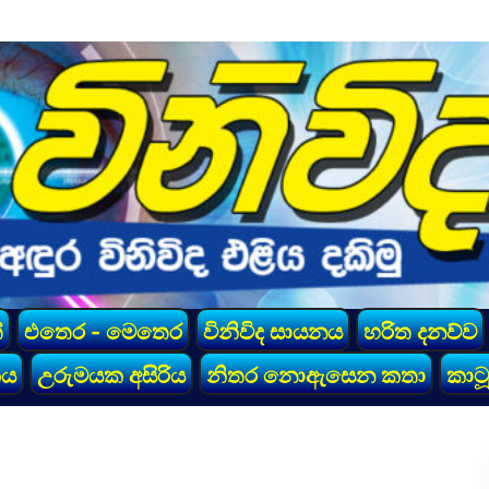
්
එතෙර - මෙතෙර
විනිවිද සායනය
හරිත දනව්ව
කය
උරුමයක අසිරිය
නිතර නොඇසෙන කතා
කාටූ