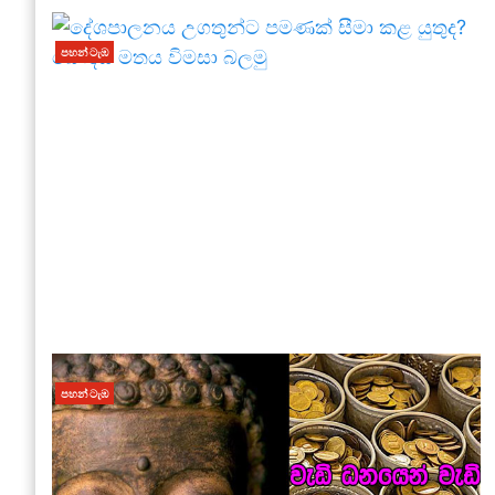
පහන් ටැඹ
පහන් ටැඹ