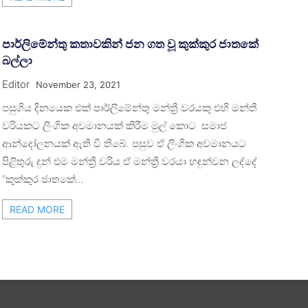
පාර්ලිමේන්තු කතාවකින් ජන ගත වූ කුක්කුර ජාතකේ
බල්ලා
Editor
November 23, 2021
පසුගිය දිනයෙක එක් පාර්ලිමේන්තු මන්ත්‍රී වරයකු එහි මන්තී
වරියකට ලිංගික අවමානයක් කිරීම මුල් කොට සමාජ
ආන්දෝලනයක් ඇති වී තිබේ. පසුව ඒ ලිංගික අවමානයට
පිළිතුරු දුන් එම මන්ත්‍රී වරිය ඒ මන්ත්‍රී වරයා හඳුන්වන ලද්දේ
“කුක්කුර ජාතකේ…
READ MORE