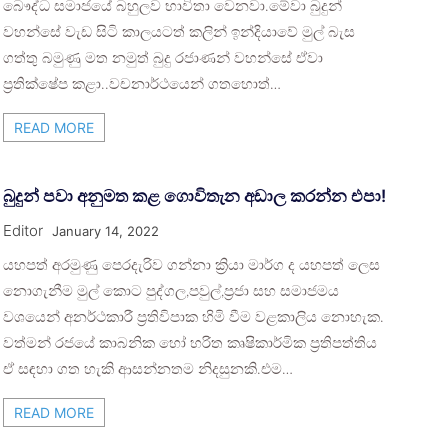
බෞද්ධ සමාජයේ බහුලව භාවිතා වෙනවා.මේවා බුදුන්
වහන්සේ වැඩ සිටි කාලයටත් කලින් ඉන්දියාවේ මුල් බැස
ගත්තු බමුණු මත නමුත් බුදු රජාණන් වහන්සේ ඒවා
ප්‍රතික්ෂේප කළා..වචනාර්ථයෙන් ගතහොත්…
READ MORE
බුදුන් පවා අනුමත කළ ගොවිතැන අඩාල කරන්න එපා!
Editor
January 14, 2022
යහපත් අරමුණු පෙරදැරිව ගන්නා ක්‍රියා මාර්ග ද යහපත් ලෙස
නොගැනීම මුල් කොට පුද්ගල,පවුල්,ප්‍රජා සහ සමාජමය
වශයෙන් අනර්ථකාරී ප්‍රතිවිපාක හිමි වීම වළකාලිය නොහැක.
වත්මන් රජයේ කාබනික හෝ හරිත කෘෂිකාර්මික ප්‍රතිපත්තිය
ඒ සඳහා ගත හැකි ආසන්නතම නිදසුනකි.එම…
READ MORE