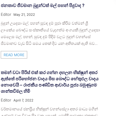
ජනතාව ජීවමාන බුදුන්ටත් මල් පහන් පිදුවාද ?
Editor
May 21, 2022
බුදුන් උදෙසා මල්, පහන් සුවඳ දුම් පූජා කිරීම වත්මන් ශ්‍රී
ලාංකේය බෞද්ධ සංස්කෘතියේ වැදගත්ම අංගයකි.බුදුන් උදෙසා
මෙලෙස මල්, පහන්, සුවඳ දුම් පිදීම් වලට බුදුන් වහන්සේ
ජීවමානව වැඩ සිටි සමය තෙක් දිව යන අතීතයක් ඇති බව…
READ MORE
තමන් වටා පිරිස් එක් කර ගන්න දඟලන භික්ෂුන් අතර
ඇත්තේ පරිභෝජන වාදය මිස බෞද්ධ හේතුඵල වාදය
නොවෙයි – රාජකීය පණ්ඩිත ආචාර්ය පූජ්‍ය බමුණුගම
ශාන්තවිමල හිමි
Editor
April 7, 2022
වර්තමානයේ ජනප්‍රිය භික්ෂූන් වහන්සේලා අතර මාධ්‍ය මගින්
උණුසුම් වාද විවාද සිදු වනු පෙනේ. මෙහිදී සාමාන්‍ය ජනතාව