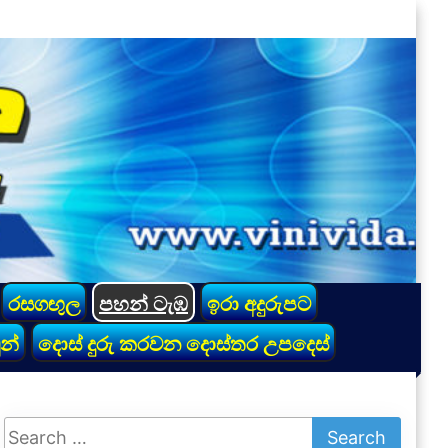
රසගඟුල
පහන් ටැඹ
ඉරා අදුරුපට
න්
දොස් දුරු කරවන දොස්තර උපදෙස්