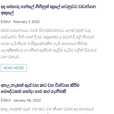
අද සමහරු පන්සල් ගිහිනුත් කුසල් වෙනුවට වඩන්නෙ
අකුසල්
Editor
February 7, 2022
සතර පොහොයට ගමේ විහාරස්ථානයට ගොස් බුදුන් වැඳ
දෙවියන්ට පින් පෙත් දී දම් දෙසුමකට ද සවන් දී යළි නිවෙස්
වෙත පැමිණීමේ චාරිත්‍රයක් අතීත ගැමි සමාජයේ තිබිණ.
ලෞකිකත්වය හා නිතර ඇතිවන ඇලීම් ගැටීම් වලින් විඩාබර
වන මනැස්…
READ MORE
අපල,නැකත් ඇස් වහ කට වහ විශ්වාස කිරීම
බෞද්ධකම සෝදා පාළු කර ගැනීමකි
Editor
January 28, 2022
අපල, නැකත්, ඇස්- වහ කට වහ කියන වචන අද සමාජයේ