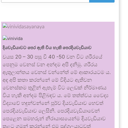
දියවැඩියාවට පෙර ඇති විය හැකි පෙරදියවැඩියාව
වයස 20 – 30 පසු වී 40 -50 වන විට ශරීරයේ
පෙනුම වෙනස් වන අන්දම අපි දනිමු. ශරීරය
ඇතුලාන්තය වෙනස් වන්නේත් මේ ආකාරයටම ය.
අද අපි කතා කරන්නේ මේ විදියට ඇතිවන
වෙනස්කම තුළින් ඇතැම් විට ලෙඩක් නිර්මාණය
විය හැකි අන්දම පිළිබඳව ය. මේ තත්ත්වය වෛද්‍ය
විද්‍යාවේ හඳුන්වන්නේ පූර්ව දියවැඩියාව හෙවත්
පෙරදියවැඩියාව ලෙසිනි. පෙරදියවැඩියාවෙන්
පෙළෙන සමහරුන් නිරායාසයෙන්ම දියවැඩියාව
තුළට ගමන් කරන්නේ එම පුද්ගලයාටවත්