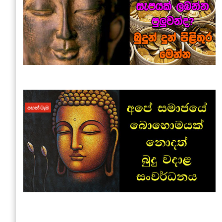
පහන් ටැඹ