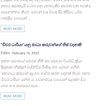
සත්‍යය කුමක්දැයි වටහා ගනු නොහැකිව අසරණ වන බවක් ද
පෙනෙන්නට තිබේ. මෙවන් වාද විවාද සිදු කිරීමට ධර්ම
ශාස්ත්‍රීය වශයෙන්…
READ MORE
“චීවර ධාරියා”යනු මාධ්‍ය කරුවන්ගේ හිස් වදනකි
Editor
February 13, 2022
නූතන සමාජයේ සම්මත නීති සහ සදාචාර විරෝධී ක්‍රියා
සිදුකරන භික්ෂුන් හැඳින්වීම පිණිස තම ලේඛන මඟින්
ජනමාධ්‍ය කරුවන් සුලබව භාවිත කරන වදනක් තිබේ. එනම්
‘චීවර ධාරියා’ යන්න ය. වචනාර්ථය වශයෙන් සළකන විට
මෙම සංඝ සමාජයේ සෑම…
READ MORE