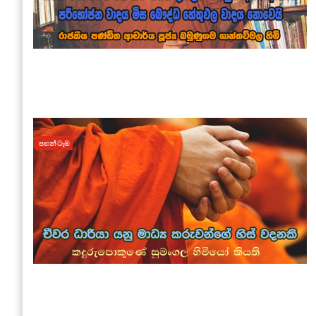
පහන් ටැඹ