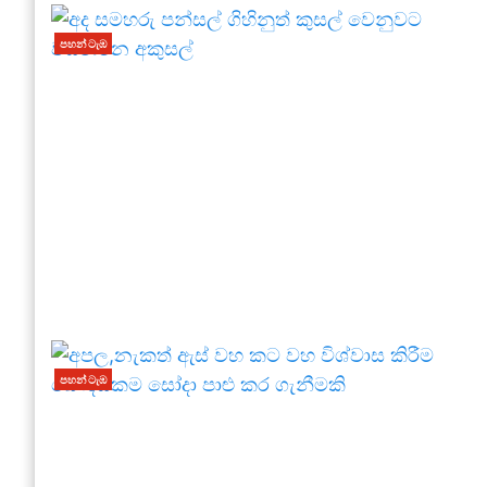
පහන් ටැඹ
පහන් ටැඹ