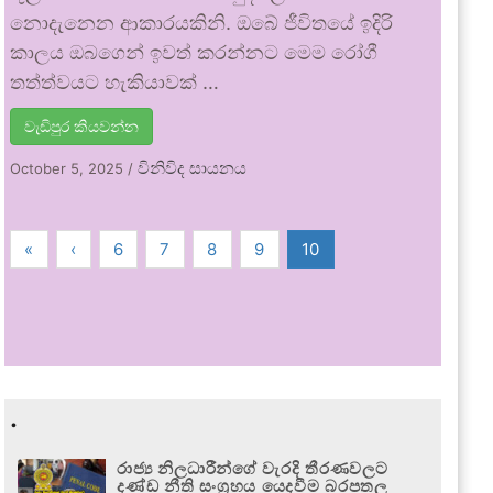
නොදැනෙන ආකාරයකිනි. ඔබේ ජීවිතයේ ඉදිරි
කාලය ඔබගෙන් ඉවත් කරන්නට මෙම රෝගී
තත්ත්වයට හැකියාවක් …
වැඩිපුර කියවන්න
විනිවිද සායනය
October 5, 2025
/
«
‹
6
7
8
9
10
.
රාජ්‍ය නිලධාරීන්ගේ වැරදි තීරණවලට
දණ්ඩ නීති සංග්‍රහය යෙදවීම බරපතල