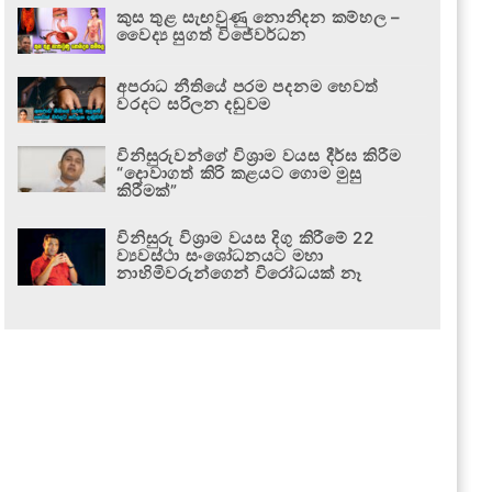
කුස තුළ සැඟවුණු නොනිදන කම්හල –
වෛද්‍ය සුගත් විජේවර්ධන
අපරාධ නීතියේ පරම පදනම හෙවත්
වරදට සරිලන දඬුවම
විනිසුරුවන්ගේ විශ්‍රාම වයස දීර්ඝ කිරීම
“දොවාගත් කිරි කළයට ගොම මුසු
කිරීමක්”
විනිසුරු විශ්‍රාම වයස දිගු කිරීමේ 22
ව්‍යවස්ථා සංශෝධනයට මහා
නාහිමිවරුන්ගෙන් විරෝධයක් නෑ