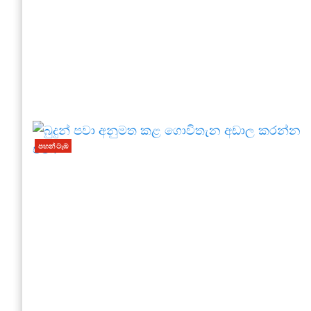
පහන් ටැඹ