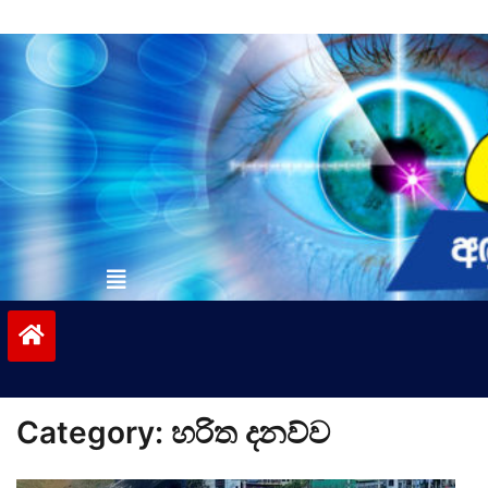
Skip
to
content
vinivida.lk
Category:
හරිත දනව්ව