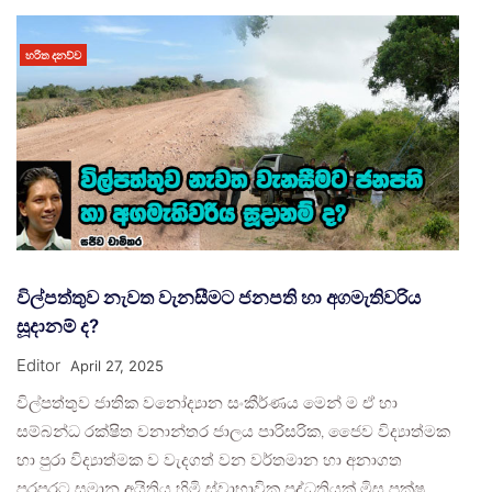
හරිත දනව්ව
විල්පත්තුව නැවත වැනසීමට ජනපති හා අගමැතිවරිය
සූදානම් ද?
Editor
April 27, 2025
විල්පත්තුව ජාතික වනෝද්‍යාන සංකීර්ණය මෙන් ම ඒ හා
සම්බන්ධ රක්ෂිත වනාන්තර ජාලය පාරිසරික, ජෛව විද්‍යාත්මක
හා පුරා විද්‍යාත්මක ව වැදගත් වන වර්තමාන හා අනාගත
පරපුරට සමාන අයිතිය හිමි ස්වාභාවික පද්ධතියක් මිස පක්ෂ