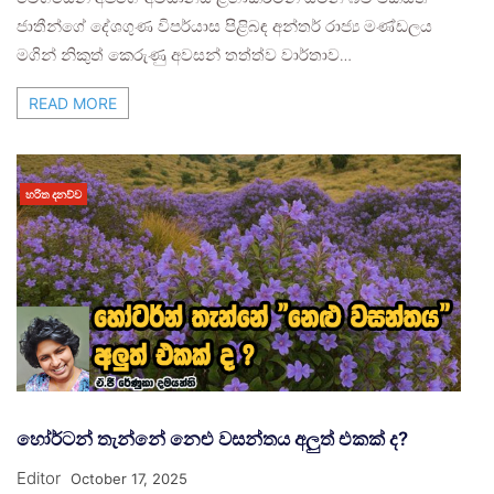
ජාතීන්ගේ දේශගුණ විපර්යාස පිළිබඳ අන්තර් රාජ්‍ය මණ්ඩලය
මගින් නිකුත් කෙරුණු අවසන් තත්ත්ව වාර්තාව…
READ MORE
හරිත දනව්ව
හෝර්ටන් තැන්නේ නෙළු වසන්තය අලුත් එකක් ද?
Editor
October 17, 2025