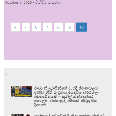
විනිවිද සායනය
October 5, 2025
/
«
‹
6
7
8
9
10
.
රාජ්‍ය නිලධාරීන්ගේ වැරදි තීරණවලට
දණ්ඩ නීති සංග්‍රහය යෙදවීම බරපතල
අවභාවිතයකි – සුනිල් කන්නන්ගර
කොළඹ, රත්නපුර, අම්පාර හිටපු මහ
දිසාපති
ලෝකයේ අඩුවෙන්ම නිදා ගන්නා ජාතිය?