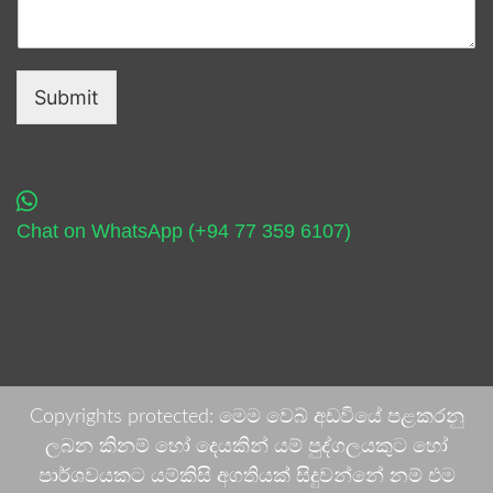
Submit
Chat on WhatsApp (+94 77 359 6107)
Copyrights protected: මෙම වෙබ් අඩවියේ පළකරනු
ලබන කිනම් හෝ දෙයකින් යම් පුද්ගලයකුට හෝ
පාර්ශවයකට යම්කිසි අගතියක් සිදුවන්නේ නම් එම