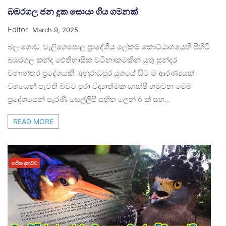
බඹරගල ජන දුක සොයා ගිය ගමනක්
Editor
March 9, 2025
බලංගොඩ, වැලිගෙපොල ප්‍රාදේශීය ලේකම් කොට්ඨාශයෙහි පිහිටි
බඹරගල කන්ද ඓතිහාසික වටිනාකමකින් යුතු සුන්දර
වනාන්තර ප්‍රදේශයකි. අනුරාධපුර යුගයේ සිට ම ආරණ්‍යයක්
වශයෙන් පැවති බවට පුරා විද්‍යාත්මක සාක්ෂි හමුවන මෙම
ප්‍රදේශයෙන් පැරණි සෙල්ලිපි සහිත ලෙන් 6 ක් සහ…
READ MORE
හරිත දනව්ව