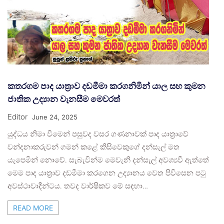
කතරගම පාද යාත්‍රාව දඩමීමා කරගනිමින් යාල සහ කුමන
ජාතික උද්‍යාන වැනසීම මෙවරත්
Editor
June 24, 2025
යුද්ධය නිමා වීමෙන් පසුවද වසර ගණනාවක් පාද යාත්‍රාවේ
වන්දනාකරුවන් ගමන් කළේ කිසිවෙකුගේ දන්සැල් මත
යැපෙමින් නොවේ. සැබැවින්ම මෙවැනි දන්සැල් අවශ්‍යවී ඇත්තේ
මෙම පාද යාත්‍රාව දඩමීමා කරගෙන උද්‍යානය වෙත පිවිසෙන පටු
අවස්ථාවාදීන්ටය. තවද වාර්ෂිකව මේ සඳහා…
READ MORE