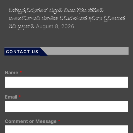
විනිසුරුවරුන්ගේ විශ්‍රාම වයස දීර්ඝ කිරීමේ
සංශෝධනයට ජනමත විචාරණයක් අවශ්‍ය වුවහොත්
ඊට සූදානම්
August 8, 2026
CONTACT US
Name
*
Email
*
Comment or Message
*