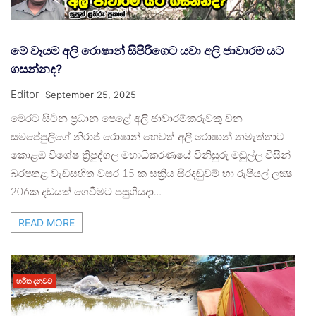
මේ වෑයම අලි රොෂාන් සිපිරිගෙට යවා අලි ජාවාරම යට
ගසන්නද?
Editor
September 25, 2025
මෙරට සිටින ප්‍රධාන පෙළේ අලි ජාවාරම්කරුවකු වන
සමපේපුලිගේ නිරාජ් රොෂාන් හෙවත් අලි රොෂාන් නමැත්තාට
කොළඹ විශේෂ ත්‍රිපුද්ගල මහාධිකරණයේ විනිසුරු මඬුල්ල විසින්
බරපතළ වැඩසහිත වසර 15 ක සක්‍රිය සිරදඬුවම් හා රුපියල් ලක්‍ෂ
206ක දඩයක් ගෙවීමට පසුගියදා…
READ MORE
හරිත දනව්ව