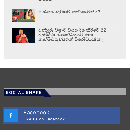
ගණිතය බැරිකම මෝඩකමක් ද?
විනිසුරු විශ්‍රාම වයස දිගු කිරීමේ 22
ව්‍යවස්ථා සංශෝධනයට මහා
නාහිමිවරුන්ගෙන් විරෝධයක් නෑ
SOCIAL SHARE
Facebook
Like us on Facebook