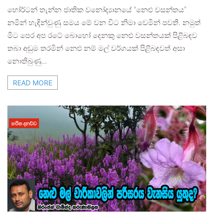
හෝර්ටන් තැන්න ජාතික වනෝද්‍යානයේ “නෙළු වසන්තය”
නමින් හැඳින්වුණු සමය මේ වන විට නිමා වෙමින් පවතී. නමුත්
මීට පෙර අප රටේ බොහෝ දෙනකු නෙළු වසන්තයක් පිළිබඳව
තබා අඩුම තරමින් නෙළු නම් මල් වර්ගයක් පිළිබඳවත් අසා
නොතිබුණු…
READ MORE
හරිත දනව්ව