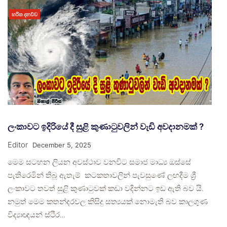
හරිත දනව්ව
ලංකාවට ඉදිරියේ දී සුළි කුණාටුවලින් වැඩි අවදානමක් ?
Editor
December 5, 2025
මෙම සටහන ලියන අවස්ථාව වනවිට සමාජ මාධ්‍ය ඔස්සේ
පැතිරෙමින් තිබූ ඇතැම් කටකතාවලින් පැවසුණේ ලඟදීම ශ්‍රී
ලංකාවට තවත් සුළි කුණාටුවක් කඩා වදින්නට ඉඩ ඇති බව යි.
නමුත් මෙම කතන්දරවල කිසිදු සත්‍යයක් නොමැති බව කාලගුණ
විද්‍යාඥයන් ස්ථිර…