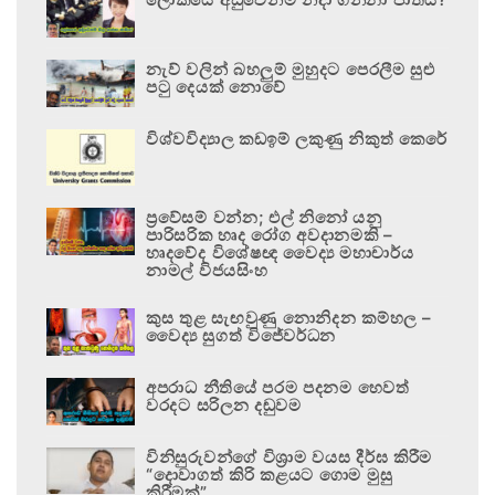
නැව් වලින් බහලුම් මුහුදට පෙරලීම සුළු
පටු දෙයක් නොවේ
විශ්වවිද්‍යාල කඩඉම් ලකුණු නිකුත් කෙරේ
ප්‍රවේසම් වන්න; එල් නිනෝ යනු
පාරිසරික හෘද රෝග අවදානමකි –
හෘදවේද විශේෂඥ වෛද්‍ය මහාචාර්ය
නාමල් විජයසිංහ
කුස තුළ සැඟවුණු නොනිදන කම්හල –
වෛද්‍ය සුගත් විජේවර්ධන
අපරාධ නීතියේ පරම පදනම හෙවත්
වරදට සරිලන දඬුවම
විනිසුරුවන්ගේ විශ්‍රාම වයස දීර්ඝ කිරීම
“දොවාගත් කිරි කළයට ගොම මුසු
කිරීමක්”