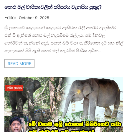
නෙළු මල් චාරිකාවලින් පරිසරය වැනසිය යුතුද?
Editor
October 9, 2025
ශ්‍රී ලංකාවේ කාලයෙන් කාලයට ඇතිවන රැලි අතරට අලුතින්ම
එක් වී ඇත්තේ නෙළු මල් නැරඹීමේ රැල්ලය. මේ දිනවල
හෝර්ටන් තැන්නේ අඳුරු පතන් බිම් වසා පැතිරීගෙන දම් සහ නිල්
පැහැයෙන් පිපී ඇති නෙළු මල් නැරඹීම පිණිස අධික…
READ MORE
හරිත දනව්ව