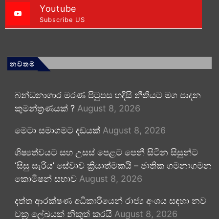
Youtube
Subscribe US
නවතම
බන්ධනාගාර මරණ පිටුපස හදිසි නීතියට මග පාදන
කුමන්ත්‍රණයක් ?
August 8, 2026
මෙටා සමාගමට දඩයක්
August 8, 2026
ශිෂ්‍යත්වයට සහ උසස් පෙළට පෙනී සිටින සිසුන්ට
‘සිසු සැරිය’ සේවාව ක්‍රියාත්මකයි – ජාතික ගමනාගමන
කොමිෂන් සභාව
August 8, 2026
දත්ත ආරක්ෂණ අධිකාරියෙන් රාජ්‍ය අංශය සඳහා නව
චක්‍ර ලේඛයක් නිකුත් කරයි
August 8, 2026