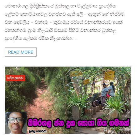
මොනරාගල දිස්ත්‍රික්කයේ බුත්තල හා වැල්ලවාය ප්‍රාදේශීය
ලේකම් කොට්ඨාශවල ව්‍යාප්තව ඇති අලි – ඇතුන් ගේ නිජබිම
වන දෙමලිය – වන්දම – කුඩාඔය රජයේ වනාන්තරයට අයත්
රහතන්ගම ග්‍රාම නිලධාරී වසමේ පිහිටි වනාන්තර බුත්තල
ප්‍රාදේශීය ලේකම් රසික තිලකරත්න…
READ MORE
හරිත දනව්ව