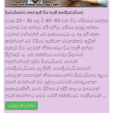
දියවැඩියාවට පෙර ඇති විය හැකි පෙරදියවැඩියාව
වයස 20 – 30 පසු වී 40 -50 වන විට ශරීරයේ පෙනුම
වෙනස් වන අන්දම අපි දනිමු. ශරීරය ඇතුලාන්තය
වෙනස් වන්නේත් මේ ආකාරයටම ය. අද අපි කතා
කරන්නේ මේ විදියට ඇතිවන වෙනස්කම තුළින්
ඇතැම් විට ලෙඩක් නිර්මාණය විය හැකි අන්දම
පිළිබඳව ය. මේ තත්ත්වය වෛද්‍ය විද්‍යාවේ
හඳුන්වන්නේ පූර්ව දියවැඩියාව හෙවත්
පෙරදියවැඩියාව ලෙසිනි. පෙරදියවැඩියාවෙන්
පෙළෙන සමහරුන් නිරායාසයෙන්ම දියවැඩියාව තුළට
ගමන් කරන්නේ එම පුද්ගලයාටවත් නොදැනෙන
ආකාරයකිනි. ඔබේ ජීවිතයේ ඉදිරි කාලය ඔබගෙන්
ඉවත් කරන්නට මෙම රෝගී තත්ත්වයට හැකියාවක් …
වැඩිපුර කියවන්න