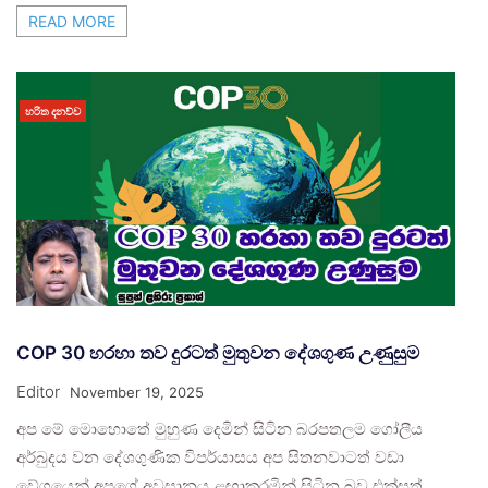
READ MORE
හරිත දනව්ව
COP 30 හරහා තව දුරටත් මුතුවන දේශගුණ උණුසුම
Editor
November 19, 2025
අප මේ මොහොතේ මුහුණ දෙමින් සිටින බරපතලම ගෝලීය
අර්බුදය වන දේශගුණික විපර්යාසය අප සිතනවාටත් වඩා
වේගයෙන් අපගේ අවසානය ළඟාකරමින් සිටින බව එක්සත්