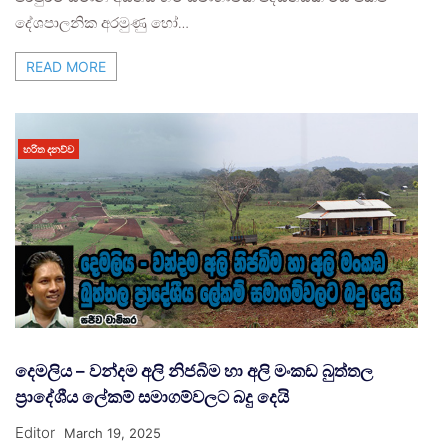
දේශපාලනික අරමුණු හෝ…
READ MORE
හරිත දනව්ව
දෙමලිය – වන්දම අලි නිජබිම හා අලි මංකඩ බුත්තල
ප්‍රාදේශීය ලේකම් සමාගම්වලට බදු දෙයි
Editor
March 19, 2025