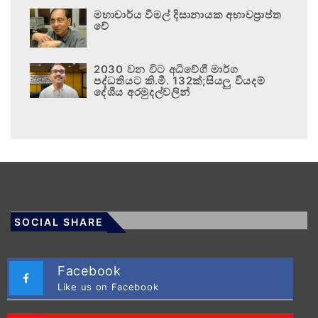
මහාචාර්ය විමල් දිසානායක අභාවප්‍රාප්ත
වේ
2030 වන විට අධිවේගී මාර්ග
පද්ධතියට කි.මී. 132ක්;සියලු වියදම්
දේශීය අරමුදල්වලින්
SOCIAL SHARE
Facebook
Like us on Facebook