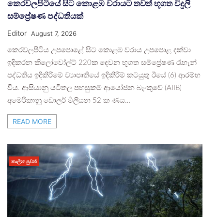
කෙරවලපිටියේ සිට කොළඹ වරායට තවත් භූගත විදුලි
සම්ප්‍රේෂණ පද්ධතියක්
Editor
August 7, 2026
කෙරවලපිටිය උපපොළේ සිට කොළඹ වරාය උපපොළ දක්වා
ඉදිකරන කිලෝවෝල්ට් 220ක දෙවන භූගත සම්ප්‍රේෂණ රැහැන්
පද්ධතිය ඉදිකිරීමේ ව්‍යාපෘතියේ ඉදිකිරීම් කටයුතු ඊයේ (6) ආරම්භ
විය. ආසියානු යටිතල පහසුකම් ආයෝජන බැංකුවේ (AIIB)
අමෙරිකානු ඩොලර් මිලියන 52 ක ණය…
READ MORE
කාලීන පුවත්