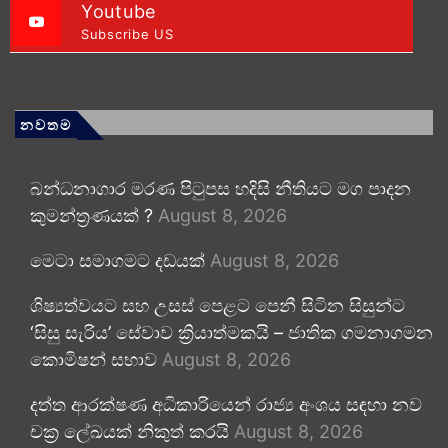
Youtube
Subscribe US
නවතම
බන්ධනාගාර මරණ පිටුපස හදිසි නීතියට මග පාදන
කුමන්ත්‍රණයක් ?
August 8, 2026
මෙටා සමාගමට දඩයක්
August 8, 2026
ශිෂ්‍යත්වයට සහ උසස් පෙළට පෙනී සිටින සිසුන්ට
‘සිසු සැරිය’ සේවාව ක්‍රියාත්මකයි – ජාතික ගමනාගමන
කොමිෂන් සභාව
August 8, 2026
දත්ත ආරක්ෂණ අධිකාරියෙන් රාජ්‍ය අංශය සඳහා නව
චක්‍ර ලේඛයක් නිකුත් කරයි
August 8, 2026