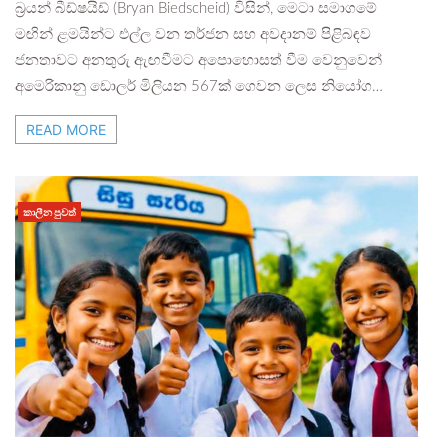
බ්‍රයන් බීඩ්ෂයිඩ් (Bryan Biedscheid) විසින්, මෙටා සමාගමේ
මඟින් ළමයින්ට එල්ල වන තර්ජන සහ අවදානම් පිළිබඳව
ජනතාවට අනතුරු ඇඟවීමට අපොහොසත් වීම වෙනුවෙන්
අමෙරිකානු ඩොලර් මිලියන 567ක් ගෙවන ලෙස නියෝග…
READ MORE
කාලීන පුවත්