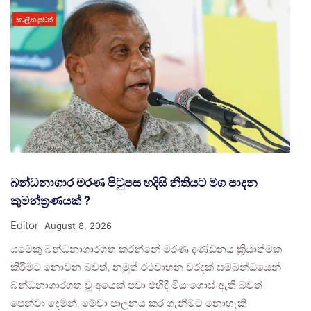
කාලීන පුවත්
බන්ධනාගාර මරණ පිටුපස හදිසි නීතියට මග පාදන
කුමන්ත්‍රණයක් ?
Editor
August 8, 2026
යමෙකු බන්ධනාගාරගත කරන්නේ මරණ දණ්ඩනය ක්‍රියාත්මක
කිරීමට නොවන බවත්, නමුත් රථවාහන වරදක් සම්බන්ධයෙන්
බන්ධනාගාරගත වූ අයෙක් පවා එහිදී මිය ගොස් ඇති බවත්
පෙන්වා දෙමින්, මේවා පාලනය කර ගැනීමට නොහැකි