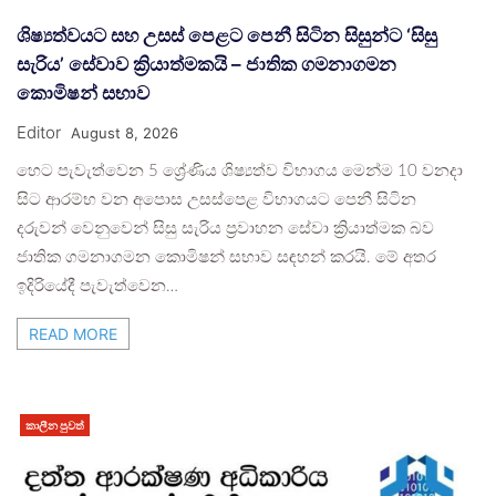
ශිෂ්‍යත්වයට සහ උසස් පෙළට පෙනී සිටින සිසුන්ට ‘සිසු
සැරිය’ සේවාව ක්‍රියාත්මකයි – ජාතික ගමනාගමන
කොමිෂන් සභාව
Editor
August 8, 2026
හෙට පැවැත්වෙන 5 ශ්‍රේණිය ශිෂ්‍යත්ව විභාගය මෙන්ම 10 වනදා
සිට ආරම්භ වන අපොස උසස්පෙළ විභාගයට පෙනී සිටින
දරුවන් වෙනුවෙන් සිසු සැරිය ප්‍රවාහන සේවා ක්‍රියාත්මක බව
ජාතික ගමනාගමන කොමිෂන් සභාව සඳහන් කරයි. මේ අතර
ඉදිරියේදී පැවැත්වෙන…
READ MORE
කාලීන පුවත්