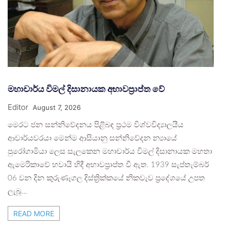
මහාචාර්ය විමල් දිසානායක අභාවප්‍රාප්ත වේ
Editor
August 7, 2026
මෙරට ජන සන්නිවේදනය පිළිබඳ ප්‍රථම විශ්වවිද්‍යාලයීය
ආචාර්යවරයා මෙන්ම ආසියානු සන්නිවේදන න්‍යායේ
පුරෝගාමියා ලෙස සැලකෙන මහාචාර්ය විමල් දිසානායක මහතා
ඇමෙරිකාවේ හවායි හිදී අභාවප්‍රාප්ත වී ඇත. 1939 සැප්තැම්බර්
06 වන දින කුරුණෑගල දිස්ත්‍රික්කයේ නිකවැව ප්‍රදේශයේ උපත
ලැබූ…
READ MORE