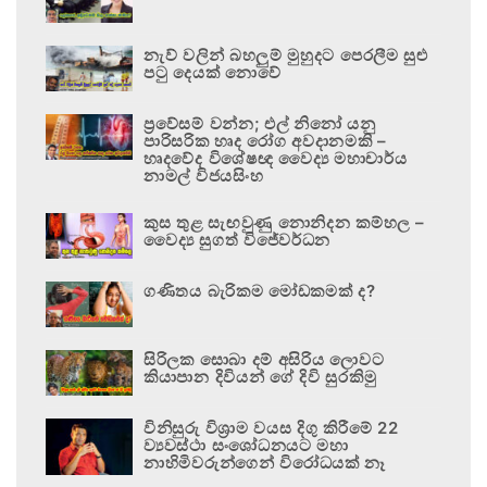
නැව් වලින් බහලුම් මුහුදට පෙරලීම සුළු
පටු දෙයක් නොවේ
ප්‍රවේසම් වන්න; එල් නිනෝ යනු
පාරිසරික හෘද රෝග අවදානමකි –
හෘදවේද විශේෂඥ වෛද්‍ය මහාචාර්ය
නාමල් විජයසිංහ
කුස තුළ සැඟවුණු නොනිදන කම්හල –
වෛද්‍ය සුගත් විජේවර්ධන
ගණිතය බැරිකම මෝඩකමක් ද?
සිරිලක සොබා දම් අසිරිය ලොවට
කියාපාන දිවියන් ගේ දිවි සුරකිමු
විනිසුරු විශ්‍රාම වයස දිගු කිරීමේ 22
ව්‍යවස්ථා සංශෝධනයට මහා
නාහිමිවරුන්ගෙන් විරෝධයක් නෑ