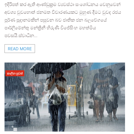
ඉදිරිපත් කර ඇති ආණ්ඩුක්‍රම ව්‍යවස්ථා සංශෝධනය වෙනුවෙන්
අවශ්‍ය වුවහොත් ජනමත විචාරණයකට මුහුණ දීමට වුවද රජය
පූර්ණ සූදානමකින් පසුවන බව ජාතික ජන බලවේගයේ
පාර්ලිමේන්තු මන්ත්‍රීනී හිරුණි විජේසිංහ මහත්මිය
පවසයි.ස්වාධීන…
READ MORE
කාලීන පුවත්