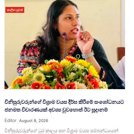
කාලීන පුවත්
විනිසුරුවරුන්ගේ විශ්‍රාම වයස දීර්ඝ කිරීමේ සංශෝධනයට
ජනමත විචාරණයක් අවශ්‍ය වුවහොත් ඊට සූදානම්
Editor
August 8, 2026
විනිසුරුවරුන්ගේ ධුර කාලය සහ විශ්‍රාම වයස සම්බන්ධයෙන්