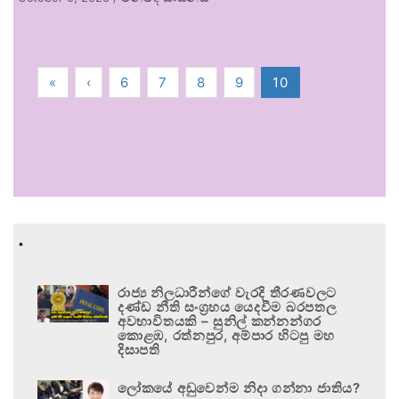
«
‹
6
7
8
9
10
.
රාජ්‍ය නිලධාරීන්ගේ වැරදි තීරණවලට
දණ්ඩ නීති සංග්‍රහය යෙදවීම බරපතල
අවභාවිතයකි – සුනිල් කන්නන්ගර
කොළඹ, රත්නපුර, අම්පාර හිටපු මහ
දිසාපති
ලෝකයේ අඩුවෙන්ම නිදා ගන්නා ජාතිය?