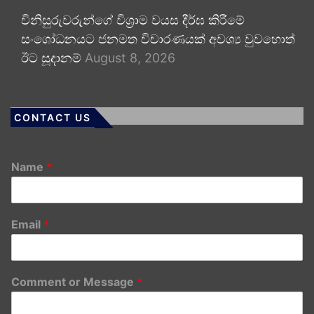
විනිසුරුවරුන්ගේ විශ්‍රාම වයස දීර්ඝ කිරීමේ
සංශෝධනයට ජනමත විචාරණයක් අවශ්‍ය වුවහොත්
ඊට සූදානම්
August 8, 2026
CONTACT US
Name
*
Email
*
Comment or Message
*