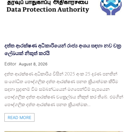
දත්ත ආරක්ෂණ අධිකාරියෙන් රාජ්‍ය අංශය සඳහා නව චක්‍ර
ලේඛයක් නිකුත් කරයි
Editor
August 8, 2026
දත්ත ආරක්ෂණ අධිකාරිය විසින් 2025 අංක 25 දරණ පනතින්
සංශෝධිත පෞද්ගලික දත්ත ආරක්ෂණ පනත ක්‍රියාත්මක කිරීම
සදහා සූදානම් වීම සම්බන්ධයෙන් මගපෙන්වීම් සැපයෙන
පෞද්ගලික දත්ත ආරක්ෂණ චක්‍රෙල්ඛය නිකුත් කර තිබේ. එමගින්
පෞද්ගලික දත්ත ආරක්ෂණ පනත ක්‍රියාත්මක…
READ MORE