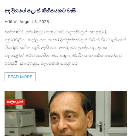
අද දිනයේ පළාත් කිහිපයකට වැසි
Editor
August 8, 2026
බස්නාහිර, සබරගමුව සහ වයඹ පළාත්වලත් මහනුවර,
නුවරඑළිය, ගාල්ල සහ මාතර දිස්ත්‍රික්කවලත් විටින් විට වැසි හෝ
ගිගුරුම් සහිත වැසි ඇති වන අතර, එම ප්‍රදේශවල අහස
වලාකුළින් බරව පවතින බව කාලගුණ විද්‍යා දෙපාර්තමේන්තුව
පවසයි. සබරගමුව පළාතෙත් මහනුවර…
READ MORE
කාලීන පුවත්