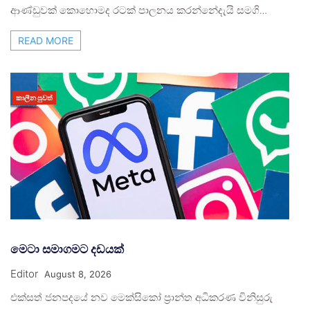
ආණ්ඩුවක් කොහොමද රටක් පාලනය කරන්නේදැයි සමගි…
READ MORE
කාලීන පුවත්
මෙටා සමාගමට දඩයක්
Editor
August 8, 2026
එක්සත් ජනපදයේ නව මෙක්සිකෝ ප්‍රාන්ත අධිකරණ විනිසුරු