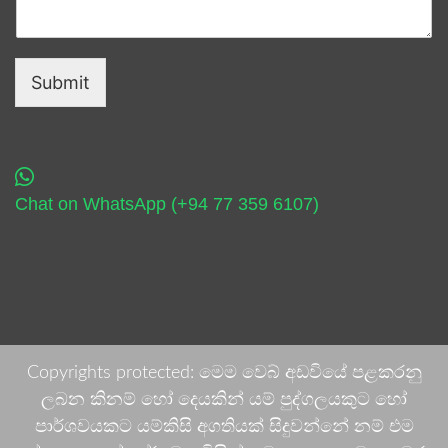
Submit
Chat on WhatsApp (+94 77 359 6107)
Copyrights protected: මෙම වෙබ් අඩවියේ පළකරනු
ලබන කිනම් හෝ දෙයකින් යම් පුද්ගලයකුට හෝ
පාර්ශවයකට යම්කිසි අගතියක් සිදුවන්නේ නම් එම