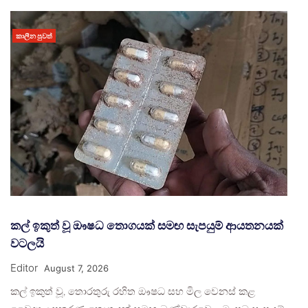
කාලීන පුවත්
කල් ඉකුත් වූ ඖෂධ තොගයක් සමඟ සැපයුම් ආයතනයක්
වටලයි
Editor
August 7, 2026
කල් ඉකුත් වූ, තොරතුරු රහිත ඖෂධ සහ මිල වෙනස් කළ