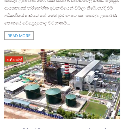
වෛද්‍ය උපකරණ තොගයක් සමඟ බණ්ඩාරවෙල ඖෂධ සැපයුම්
ආයතනයක් පාරිභෝගික අධිකාරියෙන් වටලා තිබේ.එහිදී එම
අධිකාරියේ භාරයට ගත් මෙම මුළු ඖෂධ සහ වෛද්‍ය උපකරණ
තොගයේ වෙළෙඳපොළ වටිනාකම…
READ MORE
කාලීන පුවත්