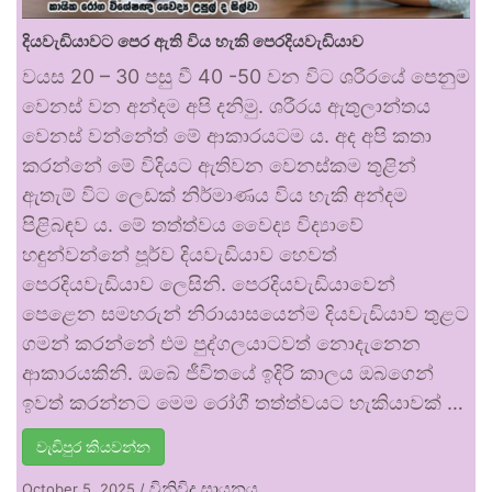
දියවැඩියාවට පෙර ඇති විය හැකි පෙරදියවැඩියාව
වයස 20 – 30 පසු වී 40 -50 වන විට ශරීරයේ පෙනුම
වෙනස් වන අන්දම අපි දනිමු. ශරීරය ඇතුලාන්තය
වෙනස් වන්නේත් මේ ආකාරයටම ය. අද අපි කතා
කරන්නේ මේ විදියට ඇතිවන වෙනස්කම තුළින්
ඇතැම් විට ලෙඩක් නිර්මාණය විය හැකි අන්දම
පිළිබඳව ය. මේ තත්ත්වය වෛද්‍ය විද්‍යාවේ
හඳුන්වන්නේ පූර්ව දියවැඩියාව හෙවත්
පෙරදියවැඩියාව ලෙසිනි. පෙරදියවැඩියාවෙන්
පෙළෙන සමහරුන් නිරායාසයෙන්ම දියවැඩියාව තුළට
ගමන් කරන්නේ එම පුද්ගලයාටවත් නොදැනෙන
ආකාරයකිනි. ඔබේ ජීවිතයේ ඉදිරි කාලය ඔබගෙන්
ඉවත් කරන්නට මෙම රෝගී තත්ත්වයට හැකියාවක් …
වැඩිපුර කියවන්න
විනිවිද සායනය
October 5, 2025
/