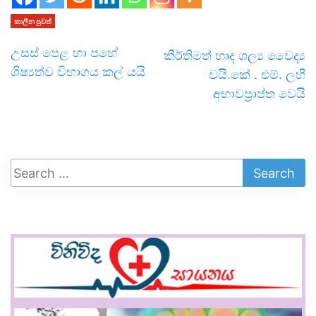
කාලීන පුවත්
උසස් පෙළ හා පහේ
කීර්තිමත් හෘද ශල්‍ය වෛද්‍ය
ශිෂ්‍යත්ව විභාගය කල් යයි
වයි.කේ . එම්. ලහී
අභාවප්‍රාප්ත වෙයි