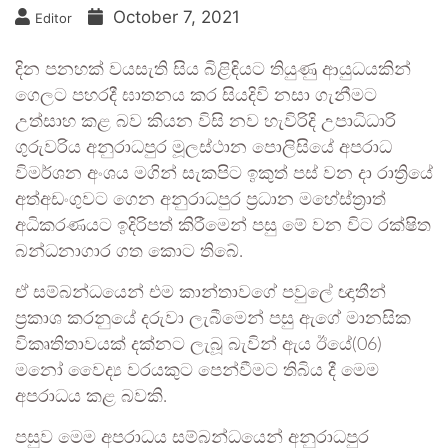
October 7, 2021
Editor
දින පනහක් වයසැති සිය බිළිඳියට තියුණු ආයුධයකින්
ගෙලට පහරදී ඝාතනය කර සියදිවි නසා ගැනීමට
උත්සාහ කළ බව කියන විසි නව හැවිරිදි උපාධිධාරි
ගුරුවරිය අනුරාධපුර මූලස්ථාන පොලිසියේ අපරාධ
විමර්ශන අංශය මගින් සැකපිට ඉකුත් පස් වන දා රාත්‍රියේ
අත්අඩංගුවට ගෙන අනුරාධපුර ප්‍රධාන මහේස්ත්‍රාත්
අධිකරණයට ඉදිරිපත් කිරීමෙන් පසු මේ වන විට රක්ෂිත
බන්ධනාගාර ගත කොට තිබේ.
ඒ සම්බන්ධයෙන් එම කාන්තාවගේ පවුලේ ඥාතීන්
ප්‍රකාශ කරනුයේ දරුවා ලැබීමෙන් පසු ඇගේ මානසික
විකෘතිතාවයක් දක්නට ලැබූ බැවින් ඇය ඊයේ(06)
මනෝ වෛද්‍ය වරයකුට පෙන්වීමට තිබිය දී මෙම
අපරාධය කළ බවකි.
පසුව මෙම අපරාධය සම්බන්ධයෙන් අනුරාධපුර