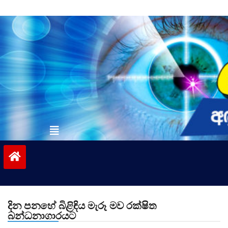
Skip
to
content
vinivida.lk
දින පනහේ බිළිඳිය මැරූ මව රක්ෂිත
බන්ධනාගාරයට