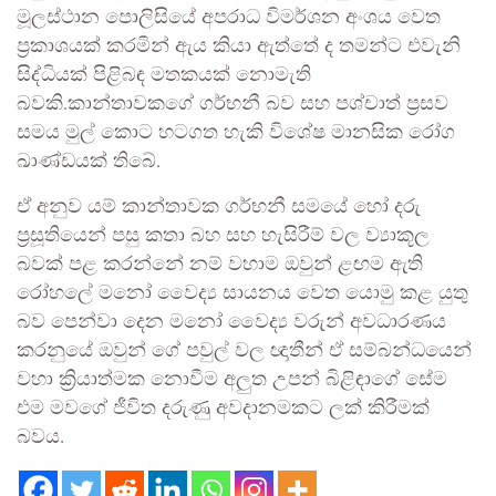
මූලස්ථාන පොලිසියේ අපරාධ විමර්ශන අංශය වෙත
ප්‍රකාශයක් කරමින් ඇය කියා ඇත්තේ ද තමන්ට එවැනි
සිද්ධියක් පිළිබඳ මතකයක් නොමැති
බවකි.කාන්තාවකගේ ගර්භනී බව සහ පශ්චාත් ප්‍රසව
සමය මුල් කොට හටගත හැකි විශේෂ මානසික රෝග
ඛාණ්ඩයක් තිබේ.
ඒ අනුව යම් කාන්තාවක ගර්භනී සමයේ හෝ දරු
ප්‍රසූතියෙන් පසු කතා බහ සහ හැසිරීම් වල ව්‍යාකූල
බවක් පළ කරන්නේ නම් වහාම ඔවුන් ළඟම ඇති
රෝහලේ මනෝ වෛද්‍ය සායනය වෙත යොමු කළ යුතු
බව පෙන්වා දෙන මනෝ වෛද්‍ය වරුන් අවධාරණය
කරනුයේ ඔවුන් ගේ පවුල් වල ඥාතීන් ඒ සම්බන්ධයෙන්
වහා ක්‍රියාත්මක නොවීම අලුත උපන් බිළිඳාගේ සේම
එම මවගේ ජීවිත දරුණු අවදානමකට ලක් කිරීමක්
බවය.