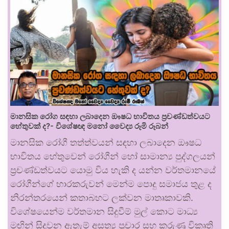
මානසික රෝග සඳහා ලබාදෙන ඖෂධ භාවිතය ප්‍රචණ්ඩත්වයට
හේතුවක් ද?- විශේෂඥ මනෝ වෛද්‍ය රූමි රූබන්
මානසික රෝගී තත්ත්වයන් සඳහා ලබාදෙන ඖෂධ
භාවිතය හේතුවෙන් රෝගීන් හෝ සාමාන්‍ය පුද්ගලයන්
ප්‍රචණ්ඩත්වයට යොමු විය හැකි ද යන්න වර්තමානයේ
රෝගීන්ගේ භාරකරුවන් මෙන්ම පොදු සමාජය තුළ ද
නිරන්තරයෙන් කතාබහට ලක්වන මාතෘකාවකි.
විශේෂයෙන්ම වර්තමාන සිදුවීම් මුල් කොට මාධ්‍ය
මඟින් සිදුවන ඇතැම් අසත්‍ය ප්‍රචාර සහ කරුණු විකෘති