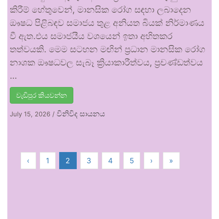
කිරීම් හේතුවෙන්, මානසික රෝග සඳහා ලබාදෙන
ඖෂධ පිළිබඳව සමාජය තුළ අනියත බියක් නිර්මාණය
වී ඇත.එය සමාජයීය වශයෙන් ඉතා අහිතකර
තත්වයකි. මෙම සටහන මඟින් ප්‍රධාන මානසික රෝග
නාශක ඖෂධවල සැබෑ ක්‍රියාකාරීත්වය, ප්‍රචණ්ඩත්වය
…
වැඩිපුර කියවන්න
විනිවිද සායනය
July 15, 2026
/
‹
1
2
3
4
5
›
»