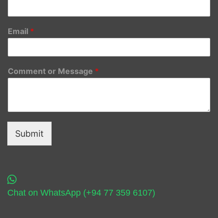
Email
*
Comment or Message
*
Submit
Chat on WhatsApp (+94 77 359 6107)