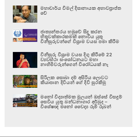
මහාචාර්ය විමල් දිසානායක අභාවප්‍රාප්ත
වේ
ජාත්‍යන්තරය හමුවේ සිදු කරන
හිතුවක්කාරකමක් නොවිය යුතු
විනිසුරුවන්ගේ විශ්‍රාම වයස පමා කිරීම
විනිසුරු විශ්‍රාම වයස දිගු කිරීමේ 22
ව්‍යවස්ථා සංශෝධනයට මහා
නාහිමිවරුන්ගෙන් විරෝධයක් නෑ
සිරිලක සොබා දම් අසිරිය ලොවට
කියාපාන දිවියන් ගේ දිවි සුරකිමු
මනෝ විද්‍යාත්මක මූලයන් ඔස්සේ විසඳුම්
සෙවිය යුතු බන්ධනාගාර අර්බුද –
විශේෂඥ මනෝ වෛද්‍ය රූමි රූබන්