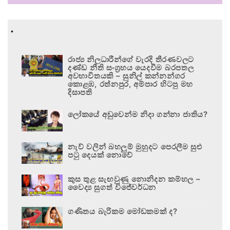
.
රාජ්‍ය නිලධාරීන්ගේ වැරදි තීරණවලට
දණ්ඩ නීති සංග්‍රහය යෙදවීම බරපතල
අවභාවිතයකි – සුනිල් කන්නන්ගර
කොළඹ, රත්නපුර, අම්පාර හිටපු මහ
දිසාපති
ලෝකයේ අඩුවෙන්ම නිදා ගන්නා ජාතිය?
නැව් වලින් බහලුම් මුහුදට පෙරලීම සුළු
පටු දෙයක් නොවේ
කුස තුළ සැඟවුණු නොනිදන කම්හල –
වෛද්‍ය සුගත් විජේවර්ධන
ගණිතය බැරිකම මෝඩකමක් ද?