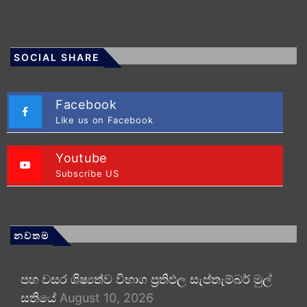
SOCIAL SHARE
Facebook
Like us on Facebook
Youtube
Subscribe US
නවතම
පහ වසර ශිෂ්‍යත්ව විභාග ප්‍රතිඵල සැප්තැම්බර් මුල්
සතියේ
August 10, 2026