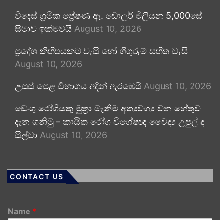
විදෙස් ශ්‍රමික ප්‍රේෂණ ඇ. ඩොලර් මිලියන 5,000සේ
සීමාව ඉක්මවයි
August 10, 2026
ප්‍රදේශ කිහිපයකට වැසි හෝ ගිගුරුම් සහිත වැසි
August 10, 2026
උසස් පෙළ විභාගය අදින් ඇරඹෙයි
August 10, 2026
ඩෙංගු රෝගියකු ⁣මුත්‍රා මැනීම අත්‍යවශ්‍ය වන හේතුව
දැන ගනිමු – කායික රෝග විශේෂඥ වෛද්‍ය උපුල් ද
සිල්වා
August 10, 2026
CONTACT US
Name
*