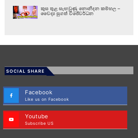
කුස තුළ සැඟවුණු නොනිදන කම්හල –
වෛද්‍ය සුගත් විජේවර්ධන
SOCIAL SHARE
Facebook
Like us on Facebook
Youtube
Subscribe US