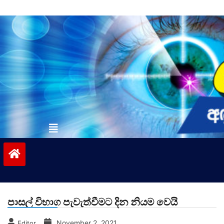
Skip
to
content
vinivida.lk
පාසල් විභාග පැවැත්වීමට දින නියම වෙයි
November 2, 2021
Editor