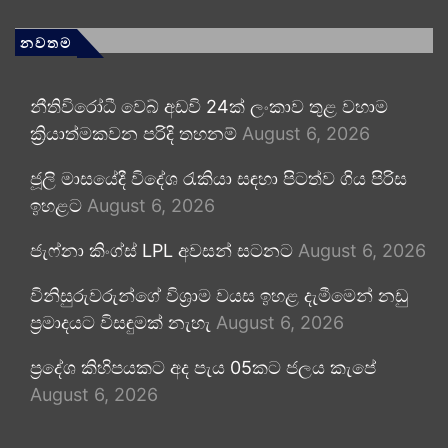
නවතම
නීතිවිරෝධී වෙබ් අඩවි 24ක් ලංකාව තුළ වහාම
ක්‍රියාත්මකවන පරිදි තහනම්
August 6, 2026
ජූලි මාසයේදී විදේශ රැකියා සඳහා පිටත්ව ගිය පිරිස
ඉහළට
August 6, 2026
ජැෆ්නා කිංග්ස් LPL අවසන් සටනට
August 6, 2026
විනිසුරුවරුන්ගේ විශ්‍රාම වයස ඉහළ දැමීමෙන් නඩු
ප්‍රමාදයට විසඳුමක් නැහැ
August 6, 2026
ප්‍රදේශ කිහිපයකට අද පැය 05කට ජලය කැපේ
August 6, 2026