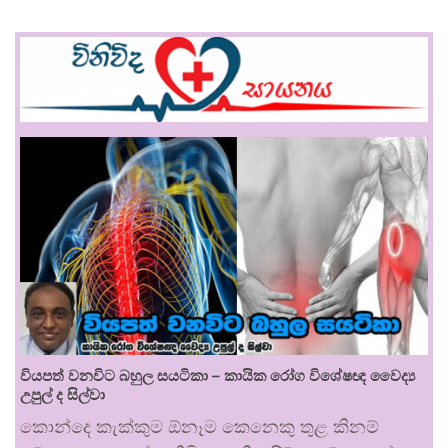
වියපත් වනවිට බහුල සයටිකා – කායික රෝග විශේෂඥ වෛද්‍ය
උපුල් ද සිල්වා
කොන්දෙ කැක්කුම ඕනෑම කෙනෙකු තුළ කිනම්