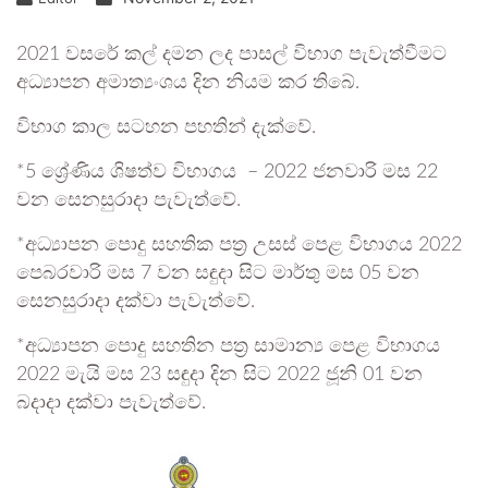
2021 වසරේ කල් දමන ලද පාසල් විභාග පැවැත්වීමට
අධ්‍යාපන අමාත්‍යංශය දින නියම කර තිබේ.
විභාග කාල සටහන පහතින් දැක්වේ.
*5 ශ්‍රේණිය ශිෂත්ව විභාගය – 2022 ජනවාරි මස 22
වන සෙනසුරාදා පැවැත්වේ.
*අධ්‍යාපන පොදු සහතික පත්‍ර උසස් පෙළ විභාගය 2022
පෙබරවාරි මස 7 වන සඳුදා සිට මාර්තු මස 05 වන
සෙනසුරාදා දක්වා පැවැත්වේ.
*අධ්‍යාපන පොදු සහතින පත්‍ර සාමාන්‍ය පෙළ විභාගය
2022 මැයි මස 23 සඳුදා දින සිට 2022 ජූනි 01 වන
බදාදා දක්වා පැවැත්වේ.