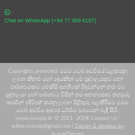
Chat on WhatsApp (+94 77 359 6107)
Copyrights protected: මෙම වෙබ් අඩවියේ පළකරනු
ලබන කිනම් හෝ දෙයකින් යම් පුද්ගලයකුට හෝ
පාර්ශවයකට යම්කිසි අගතියක් සිදුවන්නේ නම් එම
පුද්ගලයා හෝ පාර්ශවය විසින් තම අනන්‍යතාව තහවුරු
කරමින් ඉදිරිපත් කරනු ලබන පිළිතුරු පළකිරීමට මෙම
වෙබ් අඩවිය ආචාර ධර්මීය වශයෙන් බැඳී සිටී.
'www.vinivida.lk' © 2021- 2024| Contact Us -
editor.vinivida@gmail.com |
Design & develop by
AmpleThemes