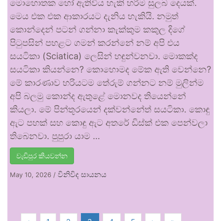
මොහොතක හෝ ඇතිවිය හැකි හරිම සුලබ දෙයක්.
මෙය එක එක ආකාරයට දැනිය හැකියි. නමුත්
කොන්දෙන් පටන් ගන්නා කැක්කුම කකුල දිගේ
පිටුපසින් පහළට ගමන් කරන්නේ නම් අපි එය
සයටිකා (Sciatica) ලෙසින් හඳුන්වනවා. මොකක්ද
සයටිකා කියන්නෙ? කොහොමද මේක ඇති වෙන්නෙ?
මේ කාරණාව හරියටම තේරුම් ගන්නට නම් මුලින්ම
අපි බලමු කොන්ද ඇතුළේ මොනවද තියෙන්නේ
කියලා. මේ පින්තූරයෙන් දක්වන්නේත් සයටිකා. කොඳු
ඇට පහක් සහ කොඳු ඇට අතරේ ඩිස්ක් එක පෙන්වලා
තිබෙනවා. පුපුරා යාම …
වැඩිපුර කියවන්න
විනිවිද සායනය
May 10, 2026
/