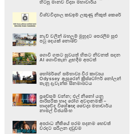
හිටපු මානව විද්‍යා මහාචාර්ය
විශ්වවිද්‍යාල කඩඉම් ලකුණු නිකුත් කෙරේ
නැව් වලින් බහලුම් මුහුදට පෙරලීම සුළු
පටු දෙයක් නොවේ
ගොවි ගතට සුවයත් හිතට නිවනත් සදන
AI ගොවිතැන ළඟදීම අපටත්
හෝමර්ගේ සම්භාව්‍ය වීර කාව්‍යය
Odyssey ඇසුරෙන් ක්‍රිස්ටෝෆර් නෝලන්
තැනූ දැවැන්ත සිනමාපටය
ප්‍රවේසම් වන්න; එල් නිනෝ යනු
පාරිසරික හෘද රෝග අවදානමකි –
හෘදවේද විශේෂඥ වෛද්‍ය මහාචාර්ය
නාමල් විජයසිංහ
අපරාධ නීතියේ පරම පදනම හෙවත්
වරදට සරිලන දඬුවම