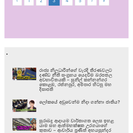
‹
1
2
3
4
5
›
»
.
රාජ්‍ය නිලධාරීන්ගේ වැරදි තීරණවලට
දණ්ඩ නීති සංග්‍රහය යෙදවීම බරපතල
අවභාවිතයකි – සුනිල් කන්නන්ගර
කොළඹ, රත්නපුර, අම්පාර හිටපු මහ
දිසාපති
ලෝකයේ අඩුවෙන්ම නිදා ගන්නා ජාතිය?
සුරාබදු ආදායම වාර්තාගත ලෙස ඉහළ
යාම සහ ආත්මභක්ෂක උරගයාගේ
කතාව – ආචාර්ය ප්‍රණීත් අභයසුන්දර