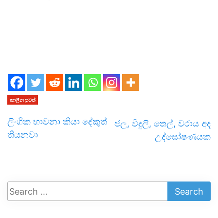
කාලීන පුවත්
ලිංගික භාවනා කියා දේකුත්
ජල, විදුලි, තෙල්, වරාය අද
තියනවා
උද්ඝෝෂණයක