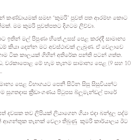
ුන් කණ්ඩායමක් සමඟ “කුමරි” පුවත් පත ආරම්භ කොට
ීමක්. මම කුමරි පුවත්පතට දිගටම ලිව්වා.
ාට ඉතින් මල් පිපුණා හිතේ.උසස් පෙළ කරද්දී සාමාන්‍ය
ාඩම් කියා දෙන්න මට අවස්ථාවක් ලැබුණ. ඒ වෙලාවෙ
ොම ටික කාලයක් ගිහින් අතිරේක පන්ති පටන් ගත්ත.
ොඩ, වරකාපොළ මේ හැම තැනම සාමාන්‍ය පෙළ (9 සහ 10
.
ාන්‍ය පෙළ විභාගයට පෙනී සිටින සිසු සිසුවියන්ට
ුගතදාස ක්‍රීඩාංගණය පිටුපස බ්ලූමැන්ඩල් පාරේ
ෙත් දවසක තව ලිපියක් ලියාගෙන ගියා එදා බන්දුල පද්ම
 ආගන්තුක තැනක් වෙලා තිබුණු කුමරි කාර්යාලය ඊට