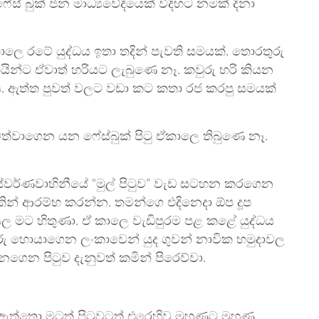
ස් බුක් ජන මාධ්‍යවේදියෙක් විදිහට නමක් දිනා
ාලෙ රටේ යුද්ධය ඉතා තදින් පැවති සමයක්. තොරතුරු
කයින්ට ඒවාත් හරියට ලැබුණෙ නෑ. කවුරු හරි කියන
. ඇත්ත පුවත් වලට වඩා කට කතා රජ කරපු සමයක්
වත්වාගෙන යන ෆේස්බුක් පිටු ඒකාලෙ තිබුණෙ නෑ.
ස්වර්ණවාහිනීයේ “මුල් පිටුව” වැඩ සටහන කරගෙන
වකින් ආරම්භ කරන්න. තමන්ගෙ එදිනෙදා ඕප දූප
ල මට හිතුණා. ඒ කාලෙ වැඩිපුරම පළ කළේ යුද්ධය
ුරු හොයාගෙන ලංකාවෙන් යුද ගුවන් නාවික හමුදාවල
්නගෙන පිටුව දැනුවත් කමින් පිරෙව්වා.
ඇත්තො මටත් පිටුවටත් එරෙහිව මුහුණට මුහුණ