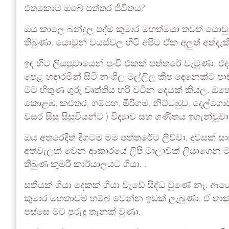
එතකොට ඔබේ පත්තර ජීවිතය?
ඔය කාලෙ බන්දුල පද්ම කුමාර මහත්මයා තවත් යොව
තිබුණා. යොවුන් වයස්වල හිටි අපිට ඒක අලුත් අත්දැක
ඉඳ හිට ලියපුවායෙන් පුංචි එකක් පත්තරේ වැටුණා. එද
පෙළ හදාරමින් සිටි නංගිල මල්ලිල කීප දෙනෙක්ට ප
මට හිතුණ ගුරු වෘත්තිය හරි වටින දෙයක් කියල. ඔහ
කොළඹ, කළුතර, ගම්පහ, මීරිගම, නිට්ටඹුව, දෙල්ග
වසර සිසු සිසුවියන්ට ) විද්‍යාව සහ ගණිතය ඉගැන්වූවා.
ඔය අතරෙදිත් දිගටම මම පත්තරේට ලිව්වා. දවසක් සාම
අත්වැලක් වෙන ආකාරයේ ලිපි මාලාවක් ලියාගෙන මම ස
තිබුණ කුමරි කාර්යාලයට ගියා. .
සතියක් ගියා දෙකක් ගියා වැඩේ සිද්ධ වුණේ නෑ. ආය
කුමාර මහතාවම හම්බ වෙන්න ඉඩක් ලැබුණා. ඒ තාක්
පස්සෙ මට පුරුදු තැනක් වුණා.