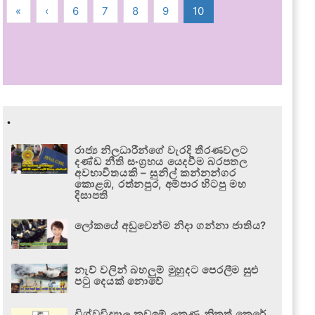
«
‹
6
7
8
9
10
.
රාජ්‍ය නිලධාරීන්ගේ වැරදි තීරණවලට
දණ්ඩ නීති සංග්‍රහය යෙදවීම බරපතල
අවභාවිතයකි – සුනිල් කන්නන්ගර
කොළඹ, රත්නපුර, අම්පාර හිටපු මහ
දිසාපති
ලෝකයේ අඩුවෙන්ම නිදා ගන්නා ජාතිය?
නැව් වලින් බහලුම් මුහුදට පෙරලීම සුළු
පටු දෙයක් නොවේ
විශ්වවිද්‍යාල කඩඉම් ලකුණු නිකුත් කෙරේ