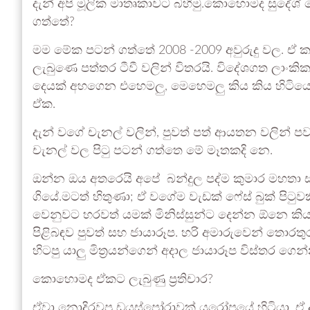
දැන් අපි මූලික මාතෘකාවට බහිමු.කොහොමද සුදේශ් ෆේ
ගත්තේ?
මම මේක පටන් ගත්තේ 2008 -2009 අවුරුදු වල. ඒ ක
ලැබුණෙ පත්තර ටීවී වලින් විතරයි. විදේශගත ලාංකි
දෙයක් අහගෙන එහෙමලු, මෙහෙමලු කිය කිය හිටියෙ
ඒක.
දැන් වගේ චැනල් වලින්, පුවත් පත් ආයතන වලින් ප
චැනල් වල පිටු පටන් ගත්තෙ මේ මෑතකදි නෙ.
ඔන්න ඔය අතරෙයි අපේ බන්දුල පද්ම කුමාර මහතා 
ගියේ.මටත් හිතුණා; ඒ වගේම වැඩක් ෆේස් බුක් පිටු
වෙනුවට හරවත් යමක් මිනිස්සුන්ට දෙන්න ඕනෙ කිය
පිළිබඳව පුවත් සහ ජායාරූප. හරි අමාරුවෙන් තොරත
හිටපු යාලු මිත්‍රයන්ගෙන් අදාල ජායාරූප විස්තර ගෙන
කොහොමද ඒකට ලැබුණු ප්‍රතිචාර?
ඒවා නොදිරවපු ඩයස්පෝරාවක් යුරෝපයේ හිටියා. ඒ 