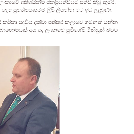
ංකාවේ අතිශයින්ම ජනප්‍රියත්වයට පත්ව තිබූ කුමරි,
 මේ හැම පුවත්පතකටම ලිපි ලියන්න මට ඉඩ ලැබුණා.
ාර කර්තෘ පදවිය දක්වා පත්තර කලාවෙ ගමනක් යන්න
 බොහොමයක් අය අද ලංකාවෙ සුවිශේෂී මිනිසුන් බවට