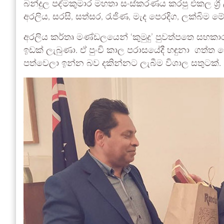
බන්දුල පද්මකුමාර මහතා සංස්කරණය කරපු එකල ශ්‍රී ල
අරලිය, සරසි, සත්සර, රැජිණ, මැද පෙරදිග, ලක්බිම
අරලිය කර්තෘ මණ්ඩලයෙන් ‘කුමුදු’ පුවත්පතෙ සහක
ඉඩක් ලැබුණා. ඒ පුංචි කාල පරාසයේදී හඳුනා ගත්ත
පත්වෙලා ඉන්න බව දකින්නට ලැබීම විශාල සතුටක්.