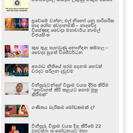
ප්‍රවේසම් වන්න; එල් නිනෝ යනු පාරිසරික
හෘද රෝග අවදානමකි – හෘදවේද
විශේෂඥ වෛද්‍ය මහාචාර්ය නාමල්
විජයසිංහ
කුස තුළ සැඟවුණු නොනිදන කම්හල –
වෛද්‍ය සුගත් විජේවර්ධන
අපරාධ නීතියේ පරම පදනම හෙවත්
වරදට සරිලන දඬුවම
විනිසුරුවන්ගේ විශ්‍රාම වයස දීර්ඝ කිරීම
“දොවාගත් කිරි කළයට ගොම මුසු
කිරීමක්”
ගණිතය බැරිකම මෝඩකමක් ද?
විනිසුරු විශ්‍රාම වයස දිගු කිරීමේ 22
ව්‍යවස්ථා සංශෝධනයට මහා