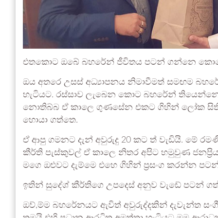
එතකොට ඔබේ බහරේන් ජීවිතය පටන් ගන්නෙ ක
ඔය අතරෙ උසස් අධ්‍යාපනය නිමාවීමත් සමඟම බහර
හැටියට. රස්සාව ලැබෙන කොට බහරේන් තියෙන්නෙ
නොතිබ්බ ඒ කාලෙ ගුණසේන එකට ගිහින් ලෝක සි
හොයා ගත්තෙ.
ඒ ආපු ගමනට දැන් අවුරුදු 20 කට ත් වැඩියි. මේ රමණ
කීර්ති පැස්කුවල් ඒ කාලෙ නිතර අපිට හමුවුණ ජනප්‍ර
මගෙ ඔළුවට දැම්මෙ එහෙ ගිහින් ප්‍රසංග කරන්න පට
ඉතින් සුදේශ් කීර්තිගෙ උපදෙස් අනුව වැඩේ පටන් ගත
ඔව්,ම්ම බහරේනයට ඇවිත් අවුරුද්දකින් දැවැන්ත සංග