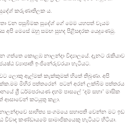
සුදේශ් කරුණාතිලක ය.
ාවිතා වන පසුබිමක සුදේශ් ගේ මෙම යහපත් වෑයම
ිස අපි මෙසේ ඔහු සමඟ සුහද පිළිසඳරක යෙදුණෙමු.
 ගත්තෙ කොළඹ නාලන්දා විද්‍යාලයේ. දැනට රැකියාව
්ඨ ව්‍යාපෘති ඉංජිනේරුවරයා හැටියට.
ට ලොකු ඇල්මක් කැක්කුමක් හිතේ තිබුණා. අපි
 එක්ක.මම මිහිර පත්තරෙන් පටන් අරන් ලක්බිම පත්තරය
යේ ශ්‍රී ධර්මපරායණ දහම් පාසලේ “දම් සභා” මාසික
් ආසාවෙන් කටයුතු කළා.
ී නාලන්දාවෙ සාහිත්‍ය සංගමයෙ සභාපති වෙන්න මට ඉඩ
ෙෂ්ඨ විවාද කණ්ඩායමේ සාමාජිකයෙකු හැටියට හිටියා.