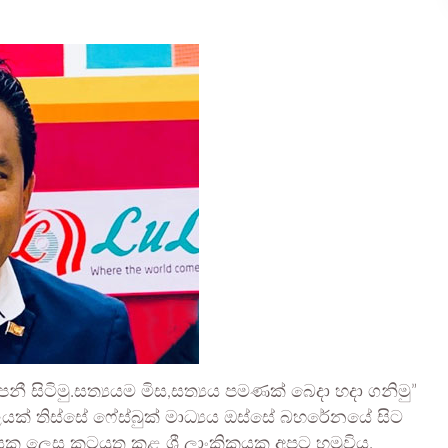
 සිටිමු.සත්‍යයම මිස,සත්‍යය පමණක් බෙදා හදා ගනිමු”
ක් තිස්සේ ෆේස්බුක් මාධ්‍යය ඔස්සේ බහරේනයේ සිට
ු ලෙස කටයුතු කළ ශ්‍රී ලාංකිකයකු අපට හමුවිය.