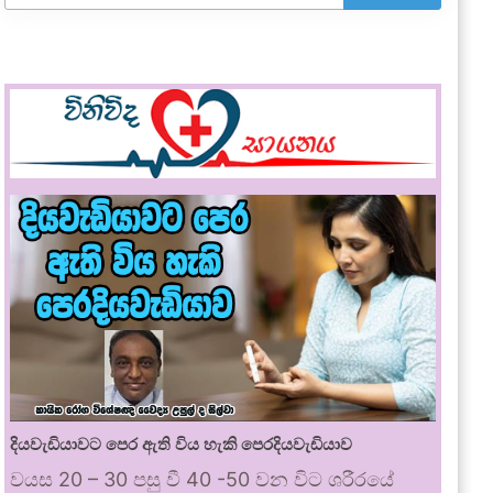
දියවැඩියාවට පෙර ඇති විය හැකි පෙරදියවැඩියාව
වයස 20 – 30 පසු වී 40 -50 වන විට ශරීරයේ