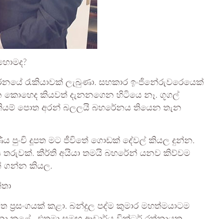
ොහොමද?
ේනයේ රැකියාවක් ලැබුණා. සහකාර ඉංජිනේරුවරෙයෙක්
 කොහෙද කියවත් දැනනගෙන හිටියෙ නෑ. ගූගල්
තියම් පොත අරන් බලලයි බහරේනය තියෙන තැන
ීය පුංචි දූපත මට ජීවිතේ ගොඩක් දේවල් කියල දුන්න.
ිය තරුවක්. කීර්ති අයියා තමයි බහරේන් යනව කිව්වම
න් ගන්න කියල.
්තා
ීත ප්‍රසංගයක් කළා. බන්දුල පද්ම කුමාර මහත්මයාටම