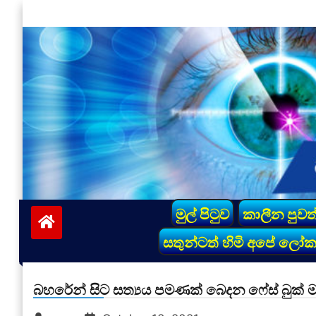
Skip
to
content
vinivida.lk
මුල් පිටුව
කාලීන පුවත
සතුන්ටත් හිමි අපේ ලෝ
බහරේන් සිට සත්‍යය පමණක් බෙදන ෆේස් බුක් ම