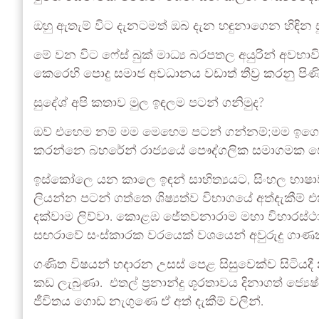
ඔහු ඇතැම් විට දැනටමත් ඔබ දැන හඳුනාගෙන හිඳින 
මේ වන විට ෆේස් බුක් මාධ්‍ය බරපතල අයුරින් අවභ
කෙරෙහි පොදු සමාජ අවධානය වඩාත් තීව්‍ර කරනු පිණ
සුදේශ් අපි කතාව මුල ඉඳලම පටන් ගනිමුද?
ඔව් එහෙම නම් මම මෙහෙම පටන් ගන්නම්;මම ඉගෙන
කරන්නෙ බහරේන් රාජ්‍යයේ පෞද්ගලික සමාගමක ජෙ‍යෂ
ඉස්කෝලෙ යන කාලෙ ඉඳන් සාහිත්‍යයට, සිංහල භාෂාව
ලියන්න පටන් ගත්තෙ ශිෂ්‍යත්ව විභාගයේ අත්දැකීම්
දක්වාම ලිව්වා. කොළඹ ජේතවනාරාම මහා විහාරස්ථාන
සඟරාවේ සංස්කාරක වරයෙක් වශයෙන් අවුරුදු ගාණක
ගණිත විෂයන් හදාරන උසස් පෙළ සිසුවෙක්ව සිටියද
කඩ ලැබුණා. එතල් ප්‍රනාන්දු ශූරතාවය දිනාගත් ජ්‍ය
ජීවිතය ගොඩ නැගුණෙ ඒ අත් දැකීම් වලින්.