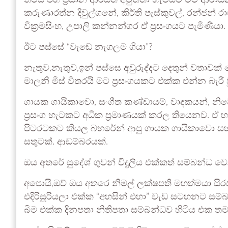
තමයි එහි ප්‍රධාන ආරධිත අමුත්තා හැටියට මම ආරා
කරුණාරත්න දිවුල්ගනේ, කීර්ති පැස්කුවල්, රන්ජන් ර
වික්‍රමසිංහ, උපාලි කන්නන්ගර ඒ ප්‍රසංගයට පැමිණියා
ඊට පස්සේ “වැඩේ නැගලම ගියා”?
නැතුව,නැතුව,ඉන් පස්සෙ අවුරුද්දට දෙතුන් වතාවක් 
මාලනී මිස් විතරයි මට ප්‍රසංගයකට එක්ක එන්න බැරි
ගායක ගායිකාවො, සංගීත කණ්ඩායම්, වාදකයන්, නිව
ප්‍රසංග හැටකට අධික ප්‍රමාණයක් කරල තියෙනව. ඒ 
පිටරටකට කියල බහරේන් ආපු ගායක ගායිකාවො සහ ශ
සතුටක්. ආඩම්බරයක්.
ඔය අතරේ සුදේශ් ගුවන් විදුලිය එක්කත් සම්බන්ධ ව
අපොයි,ඔව් ඔය අතරෙ නිමල් ලක්ෂපති මහත්මයා සිරස ප
එදිරිසූරියලා එක්ක “අහසින් එහා” වැඩ සටහනට ස
බිම එක්ක දිනපතා නිතිපතා සම්බන්ධව හිටිය එක ත