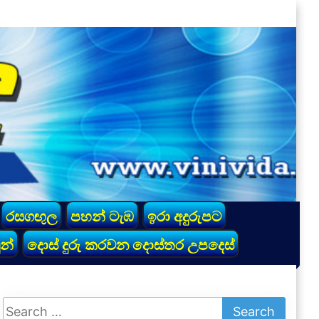
රසගඟුල
පහන් ටැඹ
ඉරා අදුරුපට
න්
දොස් දුරු කරවන දොස්තර උපදෙස්