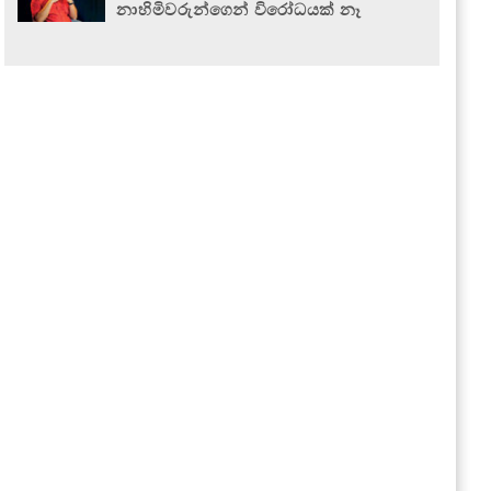
නාහිමිවරුන්ගෙන් විරෝධයක් නෑ