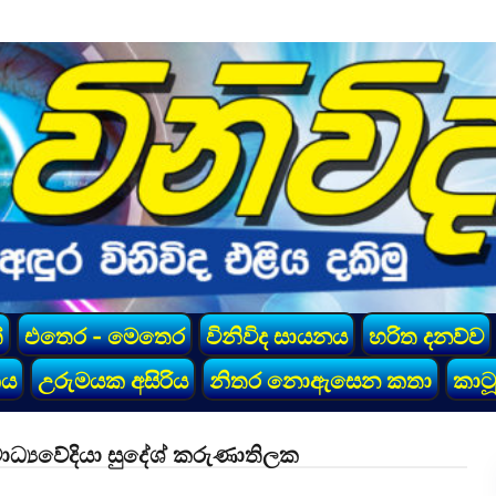
්
එතෙර - මෙතෙර
විනිවිද සායනය
හරිත දනව්ව
කය
උරුමයක අසිරිය
නිතර නොඇසෙන කතා
කාටූ
ාධ්‍යවේදියා සුදේශ් කරුණාතිලක