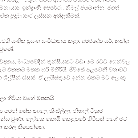
ධනා කළේ. එතුමා සමඟ ආචාර්ය වික්ටර් රත්නායක,
ාමනායක, ඉන්ද්‍රාණි පෙරේරා, නිමල් ජයමාන්න, ජගත්
. ඒක පුදුමාකාර ලස්සන අත්දැකීමක්.
මෙහි සංගීත ප්‍රසංග සංවිධානය කළා. අමරදේව සර්, නන්දා
 වුණේ.
ේදකය, මාධ්‍යවේදීන් තුන්සීයකට වඩා මේ රටට ගෙන්වල
හැම එකකම මතක හරි මිහිරියි. ජීවිතේ පළවෙනි වතාවට
ිල්පීන් රැසක් ඒ ලැයිස්තුවේ ඉන්න එකම මට ලොකු
ෙලා හිටියා වගේ මතකයි
ටන් ගත්ත කාලෙ කිංස්ලිලා, නිහාල් වික්‍රම
ම්බන්ධ වුණා. ලෝකෙ කොයි කෙළවරේ හිටියත් මගේ මව්
මා කරල තියෙන්නෙ.