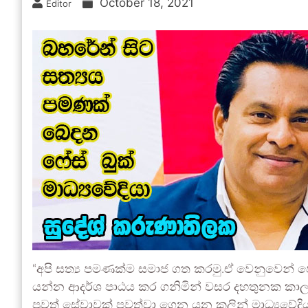
October 18, 2021
Editor
“අපි සත්‍ය පමණක්ම සමාජ ගත කරමු.ඒ වෙනුවෙන් පෙනී
යන්න ආදර්ශ පාඨය කර ගනිමින් වසර දහතුනක කාලය
පුවත් සේවාවක් පවත්වා ගෙන යන කලින් මාධ්‍යවේදියක