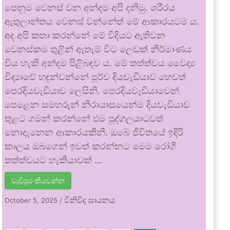
පෙනුම වෙනස් වන අන්දම අපි දනිමු. ශරීරය
ඇතුලාන්තය වෙනස් වන්නේත් මේ ආකාරයටම ය.
අද අපි කතා කරන්නේ මේ විදියට ඇතිවන
වෙනස්කම තුළින් ඇතැම් විට ලෙඩක් නිර්මාණය
විය හැකි අන්දම පිළිබඳව ය. මේ තත්ත්වය වෛද්‍ය
විද්‍යාවේ හඳුන්වන්නේ පූර්ව දියවැඩියාව හෙවත්
පෙරදියවැඩියාව ලෙසිනි. පෙරදියවැඩියාවෙන්
පෙළෙන සමහරුන් නිරායාසයෙන්ම දියවැඩියාව
තුළට ගමන් කරන්නේ එම පුද්ගලයාටවත්
නොදැනෙන ආකාරයකිනි. ඔබේ ජීවිතයේ ඉදිරි
කාලය ඔබගෙන් ඉවත් කරන්නට මෙම රෝගී
තත්ත්වයට හැකියාවක් …
වැඩිපුර කියවන්න
විනිවිද සායනය
October 5, 2025
/