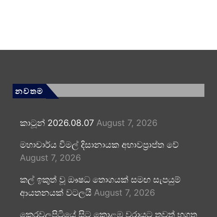
නවතම
කාටූන් 2026.08.07
August 7, 2026
මහාචාර්ය විමල් දිසානායක අභාවප්‍රාප්ත වේ
August 7, 2026
කල් ඉකුත් වූ ඖෂධ තොගයක් සමඟ සැපයුම්
ආයතනයක් වටලයි
August 7, 2026
කෙරවලපිටියේ සිට කොළඹ වරායට තවත් භූගත