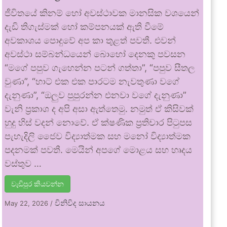
ජීවිතයේ කිනම් හෝ අවස්ථාවක මානසික වශයෙන්
දැඩි තිගැස්මක් හෝ කම්පනයක් ඇති වීමේ
අවකාශය පොදුවේ අප කා තුළත් පවතී. එවන්
අවස්ථා සම්බන්ධයෙන් බොහෝ දෙනකු පවසන
“මගේ පපුව ගැහෙන්න පටන් ගත්තා”, “පපුව සීතල
වුණා”, “හාට් එක එක පාරටම නැවතුණා වගේ
දැනුණා”, “ඔලුව පුපුරන්න එනවා වගේ දැනුණා”
වැනි ප්‍රකාශ ද අපි අසා ඇත්තෙමු. නමුත් ඒ කිසිවක්
හුදු හිස් වදන් නොවේ. ඒ ක්ෂණික ප්‍රතිචාර පිටුපස
පැහැදිලි ජෛව විද්‍යාත්මක සහ මනෝ විද්‍යාත්මක
පදනමක් පවතී. මෙයින් අපගේ මොළය සහ හෘදය
වස්තුව …
වැඩිපුර කියවන්න
විනිවිද සායනය
May 22, 2026
/