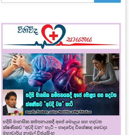
හදිසි මානසික කම්පනයකදී අපේ මොළය සහ හදවත
ක්ෂණිකව “අවදි වන” හැටි – හෘදවේද විශේෂඥ වෛද්‍ය
මහාචාර්ය නාමල් විජයසිංහ