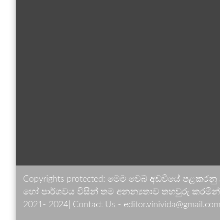
Copyrights protected: මෙම වෙබ් අඩවියේ පළකරනු
හෝ පාර්ශවය විසින් තම අනන්‍යතාව තහවුරු කරමින් ඉ
2021- 2024| Contact Us - editor.vinivida@gmail.com