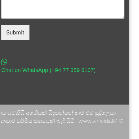
Submit
Chat on WhatsApp (+94 77 359 6107)
 යම්කිසි අගතියක් සිදුවන්නේ නම් එම පුද්ගලයා
ාර ධර්මීය වශයෙන් බැඳී සිටී. 'www.vinivida.lk' ©