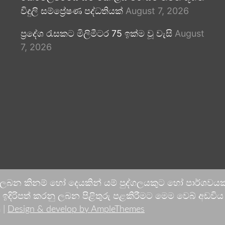
විදුලි සම්ප්‍රේෂණ පද්ධතියක්
August 7, 2026
ප්‍රදේශ රැසකට මිලිමීටර 75 ඉක්ම වූ වැසි
August
7, 2026
 ලබන කිනම් හෝ දෙයකින් යම් පුද්ගලයකුට හෝ පාර්ශවයකට
දිරිපත් කරනු ලබන පිළිතුරු පළකිරීමට මෙම වෙබ් අඩවිය ආච
 |
Design & develop by AmpleThemes