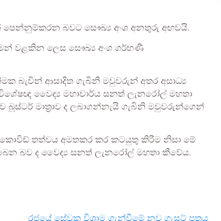
 පෙන්නුම්කරන බවට සෞඛ්‍ය අංශ අනතුරු අඟවයි.
මෙන් වළකින ලෙස සෞඛ්‍ය අංශ ගර්භණී
ත්මක බැවින් ආසාදිත ගැබිනි මවුවරුන් අතර අසාධ්‍ය
රසව විශේෂඥ වෛද්‍ය මහාචාර්ය සනත් ලැනරෝල් මහතා
බූස්ටර් මාත්‍රාව ද ලබාගන්නැයි ගැබිනි මවුවරුන්ගෙන්
කොවිඩ් තත්වය අමතකර කර කටයුතු කිරීම නිසා මේ
තිබෙන බව ද වෛද්‍ය සනත් ලැනරෝල් මහතා කීවේය.
රජයේ සේවක විශ්‍රාම ගැන්වීමේ නව ගැසට් පත්‍රය