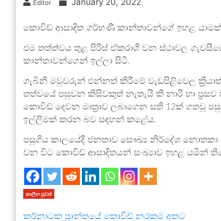
January 20, 2022
Editor
කොවිඩ් ආසාදිත ගර්භණී කාන්තාවන්ගේ ඉහළ යාමක්
එම තත්ත්වය තුළ පිරිස් ඒකරාශී වන ස්ථාවල ගැවසී
කාන්තාවන්ගෙන් ඉල්ලා සිටී.
ගැබිනි මවුවරුන් එන්නත් කිරීමේ වැඩපිළිවෙල ක්‍රියා
තත්වයේ පසුවන කිසිවකුත් නැතැයි කී නාරි හා ප්‍
කොවිඩ් දෙවන මාත්‍රාව ලබාගෙන සති 12ක් ගතවූ පසුව 
ඉල්ලීමක් කරන බව සඳහන් කළේය.
පසුගිය කාලයේදී ජනතාව සෞඛ්‍ය නිර්දේශ නොතකා 
වන විට කොවිඩ් ආසාදිතයන් සංඛ්‍යාව ඉහළ යමින් 
කාලීන පුවත්
කර්නාටක ප්‍රාන්තයේ කොවිඩ් නරකම අතට