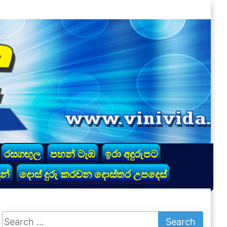
රසගඟුල
පහන් ටැඹ
ඉරා අදුරුපට
න්
දොස් දුරු කරවන දොස්තර උපදෙස්