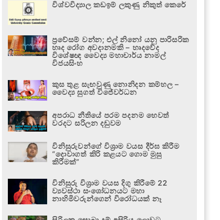
විශ්වවිද්‍යාල කඩඉම් ලකුණු නිකුත් කෙරේ
ප්‍රවේසම් වන්න; එල් නිනෝ යනු පාරිසරික
හෘද රෝග අවදානමකි – හෘදවේද
විශේෂඥ වෛද්‍ය මහාචාර්ය නාමල්
විජයසිංහ
කුස තුළ සැඟවුණු නොනිදන කම්හල –
වෛද්‍ය සුගත් විජේවර්ධන
අපරාධ නීතියේ පරම පදනම හෙවත්
වරදට සරිලන දඬුවම
විනිසුරුවන්ගේ විශ්‍රාම වයස දීර්ඝ කිරීම
“දොවාගත් කිරි කළයට ගොම මුසු
කිරීමක්”
විනිසුරු විශ්‍රාම වයස දිගු කිරීමේ 22
ව්‍යවස්ථා සංශෝධනයට මහා
නාහිමිවරුන්ගෙන් විරෝධයක් නෑ
සිරිලක සොබා දම් අසිරිය ලොවට