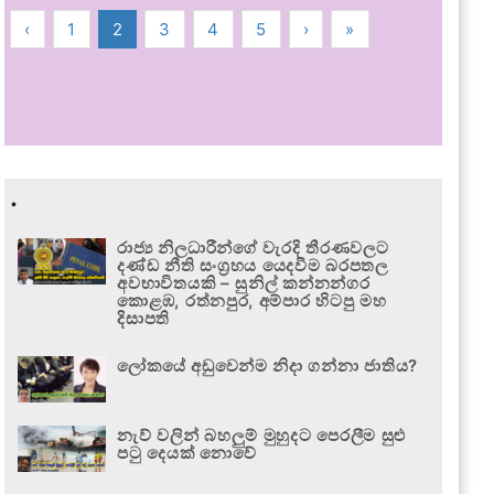
‹
1
2
3
4
5
›
»
.
රාජ්‍ය නිලධාරීන්ගේ වැරදි තීරණවලට
දණ්ඩ නීති සංග්‍රහය යෙදවීම බරපතල
අවභාවිතයකි – සුනිල් කන්නන්ගර
කොළඹ, රත්නපුර, අම්පාර හිටපු මහ
දිසාපති
ලෝකයේ අඩුවෙන්ම නිදා ගන්නා ජාතිය?
නැව් වලින් බහලුම් මුහුදට පෙරලීම සුළු
පටු දෙයක් නොවේ