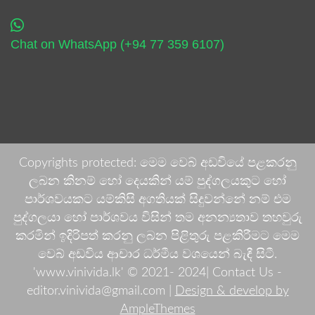
Chat on WhatsApp (+94 77 359 6107)
Copyrights protected: මෙම වෙබ් අඩවියේ පළකරනු
ලබන කිනම් හෝ දෙයකින් යම් පුද්ගලයකුට හෝ
පාර්ශවයකට යම්කිසි අගතියක් සිදුවන්නේ නම් එම
පුද්ගලයා හෝ පාර්ශවය විසින් තම අනන්‍යතාව තහවුරු
කරමින් ඉදිරිපත් කරනු ලබන පිළිතුරු පළකිරීමට මෙම
වෙබ් අඩවිය ආචාර ධර්මීය වශයෙන් බැඳී සිටී.
'www.vinivida.lk' © 2021- 2024| Contact Us -
editor.vinivida@gmail.com |
Design & develop by
AmpleThemes