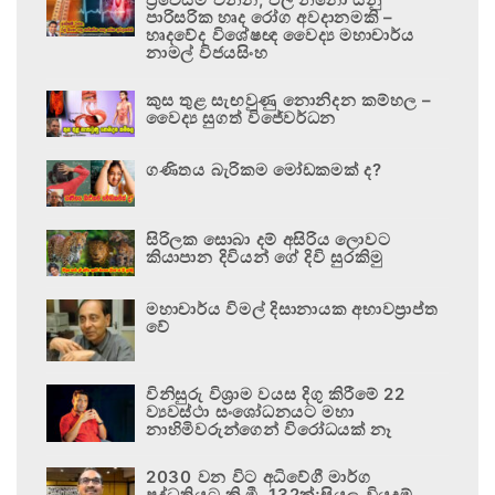
පාරිසරික හෘද රෝග අවදානමකි –
හෘදවේද විශේෂඥ වෛද්‍ය මහාචාර්ය
නාමල් විජයසිංහ
කුස තුළ සැඟවුණු නොනිදන කම්හල –
වෛද්‍ය සුගත් විජේවර්ධන
ගණිතය බැරිකම මෝඩකමක් ද?
සිරිලක සොබා දම් අසිරිය ලොවට
කියාපාන දිවියන් ගේ දිවි සුරකිමු
මහාචාර්ය විමල් දිසානායක අභාවප්‍රාප්ත
වේ
විනිසුරු විශ්‍රාම වයස දිගු කිරීමේ 22
ව්‍යවස්ථා සංශෝධනයට මහා
නාහිමිවරුන්ගෙන් විරෝධයක් නෑ
2030 වන විට අධිවේගී මාර්ග
පද්ධතියට කි.මී. 132ක්;සියලු වියදම්