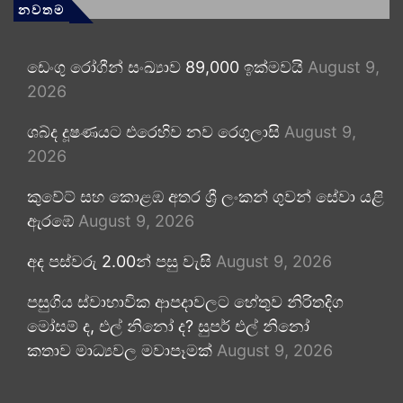
නවතම
ඩෙංගු රෝගීන් සංඛ්‍යාව 89,000 ඉක්මවයි
August 9,
2026
ශබ්ද දූෂණයට එරෙහිව නව රෙගුලාසි
August 9,
2026
කුවේට් සහ කොළඹ අතර ශ්‍රී ලංකන් ගුවන් සේවා යළි
ඇරඹේ
August 9, 2026
අද පස්වරු 2.00න් පසු වැසි
August 9, 2026
පසුගිය ස්වාභාවික ආපදාවලට හේතුව නිරිතදිග
මෝසම් ද, එල් නිනෝ ද? සුපර් එල් නිනෝ
කතාව මාධ්‍යවල මවාපෑමක්
August 9, 2026