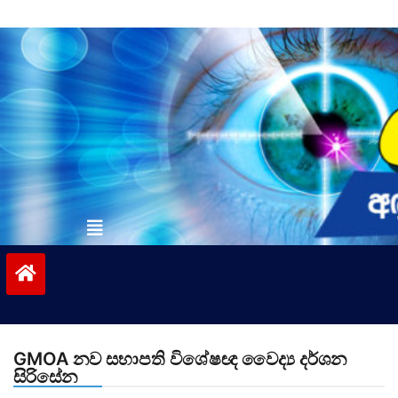
Skip
to
content
vinivida.lk
GMOA නව සභාපති විශේෂඥ වෛද්‍ය දර්ශන
සිරිසේන