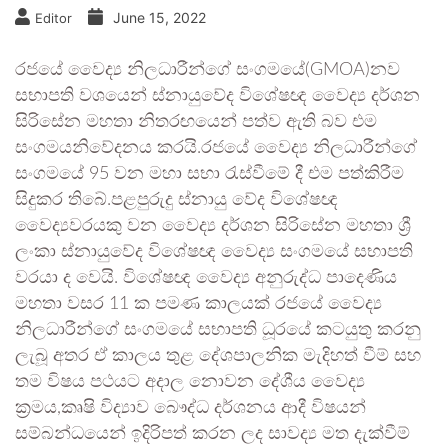
June 15, 2022
Editor
රජයේ වෛද්‍ය නිලධාරීන්ගේ සංගමයේ(GMOA)නව
සභාපති වශයෙන් ස්නායුවේද විශේෂඥ වෛද්‍ය දර්ශන
සිරිසේන මහතා නිතරඟයෙන් පත්ව ඇති බව එම
සංගමයනිවේදනය කරයි.රජයේ වෛද්‍ය නිලධාරීන්ගේ
සංගමයේ 95 වන මහා සභා රැස්වීමේ දී එම පත්කිරීම
සිදුකර තිබේ.පළපුරුදු ස්නායු වේද විශේෂඥ
වෛද්‍යවරයකු වන වෛද්‍ය දර්ශන සිරිසේන මහතා ශ්‍රී
ලංකා ස්නායුවේද විශේෂඥ වෛද්‍ය සංගමයේ සභාපති
වරයා ද වෙයි. විශේෂඥ වෛද්‍ය අනුරුද්ධ පාදෙණිය
මහතා වසර 11 ක පමණ කාලයක් රජයේ වෛද්‍ය
නිලධාරීන්ගේ සංගමයේ සභාපති ධූරයේ කටයුතු කරනු
ලැබූ අතර ඒ කාලය තුළ දේශපාලනික මැදිහත් වීම් සහ
තම විෂ‍ය පථයට අදාල නොවන දේශීය වෛද්‍ය
ක්‍රමය,කෘෂි විද්‍යාව බෞද්ධ දර්ශනය ආදී විෂයන්
සම්බන්ධයෙන් ඉදිරිපත් කරන ලද සාවද්‍ය මත දැක්වීම්