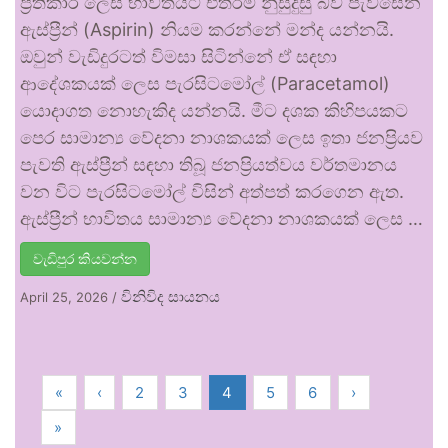
ප්‍රතිකාර ලෙස භාවිතයට එතරම් නුසුදුසු බව පැවසෙන
ඇස්ප්‍රීන් (Aspirin) නියම කරන්නේ මන්ද යන්නයි.
ඔවුන් වැඩිදුරටත් විමසා සිටින්නේ ඒ සඳහා
ආදේශකයක් ලෙස පැරසිටමෝල් (Paracetamol)
යොදාගත නොහැකිද යන්නයි. මීට දශක කිහිපයකට
පෙර සාමාන්‍ය වේදනා නාශකයක් ලෙස ඉතා ජනප්‍රියව
පැවති ඇස්ප්‍රීන් සඳහා තිබූ ජනප්‍රියත්වය වර්තමානය
වන විට පැරසිටමෝල් විසින් අත්පත් කරගෙන ඇත.
ඇස්ප්‍රීන් භාවිතය සාමාන්‍ය වේදනා නාශකයක් ලෙස …
වැඩිපුර කියවන්න
විනිවිද සායනය
April 25, 2026
/
«
‹
2
3
4
5
6
›
»