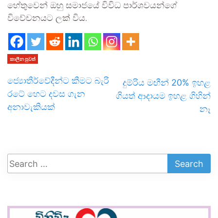
හේතුවෙන් ඔහු සමාජයේ විවිධ පාර්ශවයන්ගේ
විවේචනයට ලක් විය.
කාලීන පුවත්
ජ්‍යොතීර්වේදීන්ට කීමට බැරි
දුම්රිය මඟීන් 20% ඉහළ
රටේ හෙට දවස ගැන
ගියත් ආදායම ඉහළ ගිහින්
අනාවැකියක්
නෑ