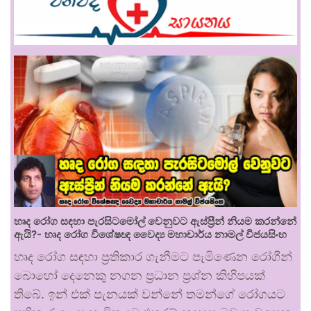
හෘද රෝග සඳහා පැරසිටමෝල් වෙනුවට ඇස්ප්‍රීන් නියම කරන්නේ
ඇයි?- හෘද රෝග විශේෂඥ වෛද්‍ය මහාචාර්ය නාමල් විජයසිංහ
හෘද රෝග සඳහා ප්‍රතිකාර ගැනීමට පැමිණෙන රෝගීන්
බොහෝ දෙනෙකු නගන ප්‍රධාන ප්‍රශ්න කිහිපයක්
තිබේ. ඉන් එක් පැනයක් වන්නේ තමන්ගේ රෝගයට