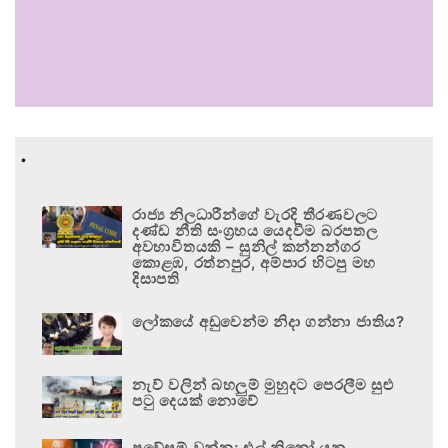
.
රාජ්‍ය නිලධාරීන්ගේ වැරදි තීරණවලට
දණ්ඩ නීති සංග්‍රහය යෙදවීම බරපතල
අවභාවිතයකි – සුනිල් කන්නන්ගර
කොළඹ, රත්නපුර, අම්පාර හිටපු මහ
දිසාපති
ලෝකයේ අඩුවෙන්ම නිදා ගන්නා ජාතිය?
නැව් වලින් බහලුම් මුහුදට පෙරලීම සුළු
පටු දෙයක් නොවේ
ප්‍රවේසම් වන්න; එල් නිනෝ යනු