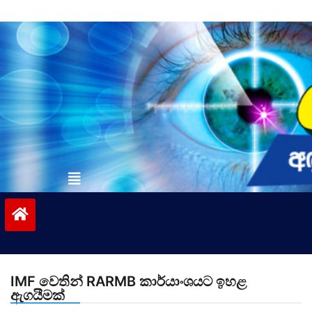
Skip
to
content
vinivida.lk
IMF වෙතින් RARMB කාර්යාංශයට ඉහළ
ඇගයීමක්