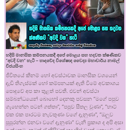
හදිසි මානසික කම්පනයකදී අපේ මොළය සහ හදවත ක්ෂණිකව
“අවදි වන” හැටි – හෘදවේද විශේෂඥ වෛද්‍ය මහාචාර්ය නාමල්
විජයසිංහ
ජීවිතයේ කිනම් හෝ අවස්ථාවක මානසික වශයෙන්
දැඩි තිගැස්මක් හෝ කම්පනයක් ඇති වීමේ අවකාශය
පොදුවේ අප කා තුළත් පවතී. එවන් අවස්ථා
සම්බන්ධයෙන් බොහෝ දෙනකු පවසන “මගේ පපුව
ගැහෙන්න පටන් ගත්තා”, “පපුව සීතල වුණා”, “හාට්
එක එක පාරටම නැවතුණා වගේ දැනුණා”, “ඔලුව
පුපුරන්න එනවා වගේ දැනුණා” වැනි ප්‍රකාශ ද අපි අසා