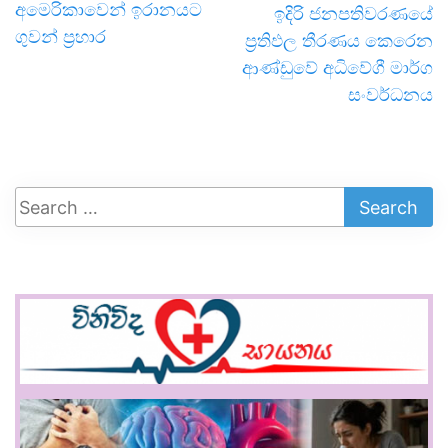
අමෙරිකාවෙන් ඉරානයට
ඉදිරි ජනපතිවරණයේ
ගුවන් ප්‍රහාර
ප්‍රතිඵල තීරණය කෙරෙන
ආණ්ඩුවේ අධිවේගී මාර්ග
සංවර්ධනය