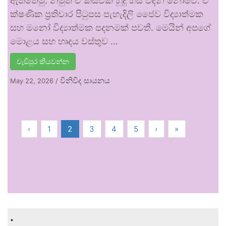
ඇත්තෙමු. නමුත් ඒ කිසිවක් හුදු හිස් වදන් නොවේ. ඒ
ක්ෂණික ප්‍රතිචාර පිටුපස පැහැදිලි ජෛව විද්‍යාත්මක
සහ මනෝ විද්‍යාත්මක පදනමක් පවතී. මෙයින් අපගේ
මොළය සහ හෘදය වස්තුව …
වැඩිපුර කියවන්න
විනිවිද සායනය
May 22, 2026
/
‹
1
2
3
4
5
›
»
.