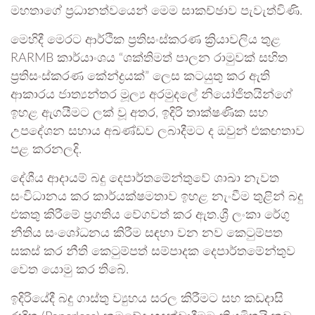
මහතාගේ ප්‍රධානත්වයෙන් මෙම සාකච්ඡාව පැවැත්විණි.
මෙහිදී මෙරට ආර්ථික ප්‍රතිසංස්කරණ ක්‍රියාවලිය තුළ
RARMB කාර්යාංශය “ශක්තිමත් පාලන රාමුවක් සහිත
ප්‍රතිසංස්කරණ කේන්ද්‍රයක්” ලෙස කටයුතු කර ඇති
ආකාරය ජාත්‍යන්තර මූල්‍ය අරමුදලේ නියෝජිතයින්ගේ
ඉහළ ඇගයීමට ලක් වූ අතර, ඉදිරි තාක්ෂණික සහ
උපදේශන සහාය අඛණ්ඩව ලබාදීමට ද ඔවුන් එකඟතාව
පළ කරනලදි.
දේශීය ආදායම් බදු දෙපාර්තමේන්තුවේ ශාඛා නැවත
සංවිධානය කර කාර්යක්ෂමතාව ඉහළ නැංවීම තුළින් බදු
එකතු කිරීමේ ප්‍රගතිය වේගවත් කර ඇත.ශ්‍රී ලංකා රේගු
නීතිය සංශෝධනය කිරීම සඳහා වන නව කෙටුම්පත
සකස් කර නීති කෙටුම්පත් සම්පාදක දෙපාර්තමේන්තුව
වෙත යොමු කර තිබේ.
ඉදිරියේදී බදු ගාස්තු ව්‍යුහය සරල කිරීමට සහ කඩදාසි