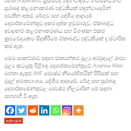
රහිත (Paperless) ක්‍රමවේද හඳුන්වාදීමට නියමිතයි.නව
සුරාබදු කළමනාකරණ පද්ධතියක් හඳුන්වාදෙමින්
පවතින අතර, රේගුව සහ දේශීය ආදායම්
දෙපාර්තමේන්තුව අතර දත්ත හුවමාරුව, ඒකාබද්ධ
අවදානම් කළමනාකරණය සහ විගණන එකම
ක්‍රමවේදයකට සිදුකිරීමේ ඒකාබද්ධ පද්ධතියක් ද ස්ථාපිත
කර ඇත.
මෙම සාකච්ඡාව සඳහා ජාත්‍යන්තර මූල්‍ය අරමුදලේ රාජ්‍ය
මූල්‍ය කටයුතු පිළිබඳ දෙපාර්තමේන්තුවේ Andrew Killer
මහතා ඇතුළු IMF ජ්‍යෙෂ්ඨ නියෝජිතයින් පිරිසක් සහ
මුදල් අමාත්‍යාංශය, දේශීය ආදායම්, රේගු සහ සුරාබදු
දෙපාර්තමේන්තුවල ජ්‍යෙෂ්ඨ නිලධාරින් මේ සඳහා
සහභාගී වි ඇත.
කාලීන පුවත්