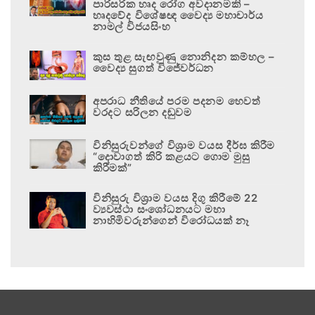
පාරිසරික හෘද රෝග අවදානමකි –
හෘදවේද විශේෂඥ වෛද්‍ය මහාචාර්ය
නාමල් විජයසිංහ
කුස තුළ සැඟවුණු නොනිදන කම්හල –
වෛද්‍ය සුගත් විජේවර්ධන
අපරාධ නීතියේ පරම පදනම හෙවත්
වරදට සරිලන දඬුවම
විනිසුරුවන්ගේ විශ්‍රාම වයස දීර්ඝ කිරීම
“දොවාගත් කිරි කළයට ගොම මුසු
කිරීමක්”
විනිසුරු විශ්‍රාම වයස දිගු කිරීමේ 22
ව්‍යවස්ථා සංශෝධනයට මහා
නාහිමිවරුන්ගෙන් විරෝධයක් නෑ