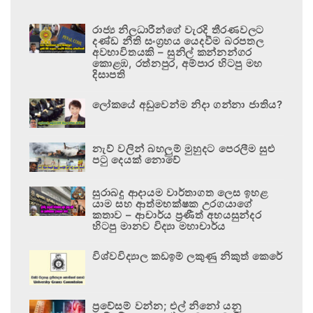
රාජ්‍ය නිලධාරීන්ගේ වැරදි තීරණවලට
දණ්ඩ නීති සංග්‍රහය යෙදවීම බරපතල
අවභාවිතයකි – සුනිල් කන්නන්ගර
කොළඹ, රත්නපුර, අම්පාර හිටපු මහ
දිසාපති
ලෝකයේ අඩුවෙන්ම නිදා ගන්නා ජාතිය?
නැව් වලින් බහලුම් මුහුදට පෙරලීම සුළු
පටු දෙයක් නොවේ
සුරාබදු ආදායම වාර්තාගත ලෙස ඉහළ
යාම සහ ආත්මභක්ෂක උරගයාගේ
කතාව – ආචාර්ය ප්‍රණීත් අභයසුන්දර
හිටපු මානව විද්‍යා මහාචාර්ය
විශ්වවිද්‍යාල කඩඉම් ලකුණු නිකුත් කෙරේ
ප්‍රවේසම් වන්න; එල් නිනෝ යනු