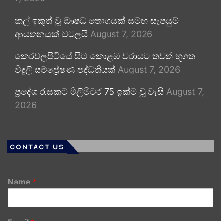
කල් ඉකුත් වූ ඖෂධ තොගයක් සමඟ සැපයුම්
ආයතනයක් වටලයි
August 7, 2026
කෙරවලපිටියේ සිට කොළඹ වරායට තවත් භූගත
විදුලි සම්ප්‍රේෂණ පද්ධතියක්
August 7, 2026
ප්‍රදේශ රැසකට මිලිමීටර 75 ඉක්ම වූ වැසි
August 7,
2026
CONTACT US
Name
*