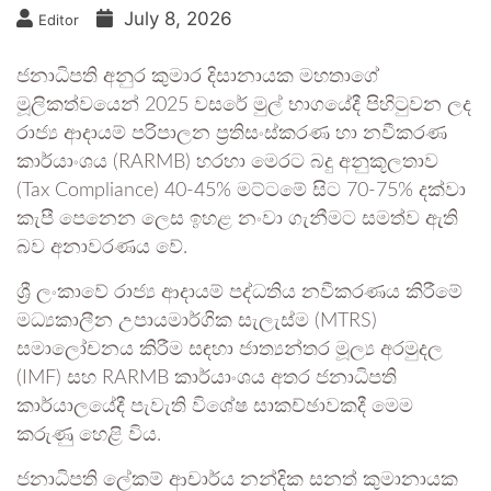
July 8, 2026
Editor
ජනාධිපති අනුර කුමාර දිසානායක මහතාගේ
මූලිකත්වයෙන් 2025 වසරේ මුල් භාගයේදී පිහිටුවන ලද
රාජ්‍ය ආදායම් පරිපාලන ප්‍රතිසංස්කරණ හා නවීකරණ
කාර්යාංශය (RARMB) හරහා මෙරට බදු අනුකූලතාව
(Tax Compliance) 40-45% මට්ටමේ සිට 70-75% දක්වා
කැපී පෙනෙන ලෙස ඉහළ නංවා ගැනීමට සමත්ව ඇති
බව අනාවරණය වේ.
ශ්‍රී ලංකාවේ රාජ්‍ය ආදායම් පද්ධතිය නවීකරණය කිරීමේ
මධ්‍යකාලීන උපායමාර්ගික සැලැස්ම (MTRS)
සමාලෝචනය කිරීම සඳහා ජාත්‍යන්තර මූල්‍ය අරමුදල
(IMF) සහ RARMB කාර්යාංශය අතර ජනාධිපති
කාර්යාලයේදී පැවැති විශේෂ සාකච්ඡාවකදී මෙම
කරුණු හෙළි විය.
ජනාධිපති ලේකම් ආචාර්ය නන්දික සනත් කුමානායක