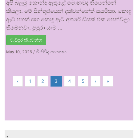
අපි බලමු කොන්ද ඇතුළේ මොනවද තියෙන්නේ
කියලා. මේ පින්තූරයෙන් දක්වන්නේත් සයටිකා. කොඳු
ඇට පහක් සහ කොඳු ඇට අතරේ ඩිස්ක් එක පෙන්වලා
තිබෙනවා. පුපුරා යාම …
වැඩිපුර කියවන්න
විනිවිද සායනය
May 10, 2026
/
‹
1
2
3
4
5
›
»
.