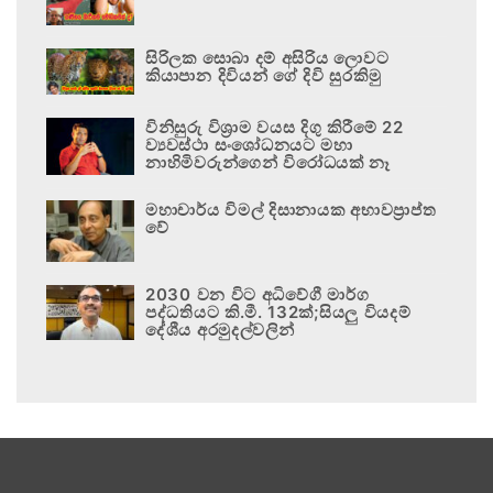
සිරිලක සොබා දම් අසිරිය ලොවට
කියාපාන දිවියන් ගේ දිවි සුරකිමු
විනිසුරු විශ්‍රාම වයස දිගු කිරීමේ 22
ව්‍යවස්ථා සංශෝධනයට මහා
නාහිමිවරුන්ගෙන් විරෝධයක් නෑ
මහාචාර්ය විමල් දිසානායක අභාවප්‍රාප්ත
වේ
2030 වන විට අධිවේගී මාර්ග
පද්ධතියට කි.මී. 132ක්;සියලු වියදම්
දේශීය අරමුදල්වලින්