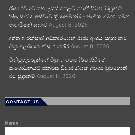
ශිෂ්‍යත්වයට සහ උසස් පෙළට පෙනී සිටින සිසුන්ට
‘සිසු සැරිය’ සේවාව ක්‍රියාත්මකයි – ජාතික ගමනාගමන
කොමිෂන් සභාව
August 8, 2026
දත්ත ආරක්ෂණ අධිකාරියෙන් රාජ්‍ය අංශය සඳහා නව
චක්‍ර ලේඛයක් නිකුත් කරයි
August 8, 2026
විනිසුරුවරුන්ගේ විශ්‍රාම වයස දීර්ඝ කිරීමේ
සංශෝධනයට ජනමත විචාරණයක් අවශ්‍ය වුවහොත්
ඊට සූදානම්
August 8, 2026
CONTACT US
Name
*