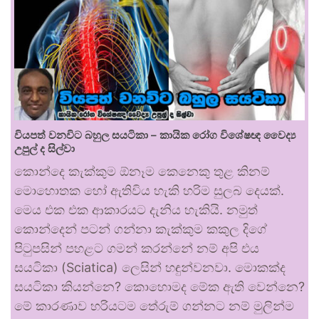
වියපත් වනවිට බහුල සයටිකා – කායික රෝග විශේෂඥ වෛද්‍ය
උපුල් ද සිල්වා
කොන්දෙ කැක්කුම ඕනෑම කෙනෙකු තුළ කිනම්
මොහොතක හෝ ඇතිවිය හැකි හරිම සුලබ දෙයක්.
මෙය එක එක ආකාරයට දැනිය හැකියි. නමුත්
කොන්දෙන් පටන් ගන්නා කැක්කුම කකුල දිගේ
පිටුපසින් පහළට ගමන් කරන්නේ නම් අපි එය
සයටිකා (Sciatica) ලෙසින් හඳුන්වනවා. මොකක්ද
සයටිකා කියන්නෙ? කොහොමද මේක ඇති වෙන්නෙ?
මේ කාරණාව හරියටම තේරුම් ගන්නට නම් මුලින්ම