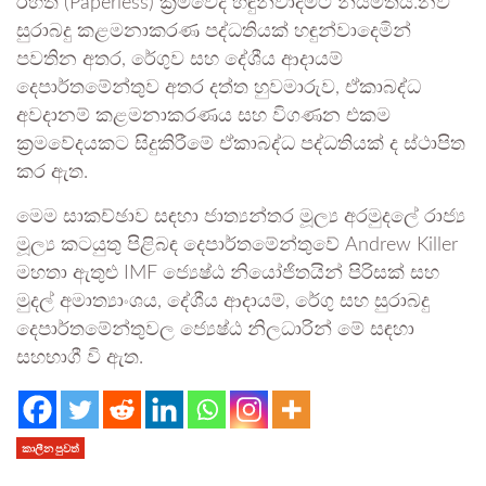
රහිත (Paperless) ක්‍රමවේද හඳුන්වාදීමට නියමිතයි.නව
සුරාබදු කළමනාකරණ පද්ධතියක් හඳුන්වාදෙමින්
පවතින අතර, රේගුව සහ දේශීය ආදායම්
දෙපාර්තමේන්තුව අතර දත්ත හුවමාරුව, ඒකාබද්ධ
අවදානම් කළමනාකරණය සහ විගණන එකම
ක්‍රමවේදයකට සිදුකිරීමේ ඒකාබද්ධ පද්ධතියක් ද ස්ථාපිත
කර ඇත.
මෙම සාකච්ඡාව සඳහා ජාත්‍යන්තර මූල්‍ය අරමුදලේ රාජ්‍ය
මූල්‍ය කටයුතු පිළිබඳ දෙපාර්තමේන්තුවේ Andrew Killer
මහතා ඇතුළු IMF ජ්‍යෙෂ්ඨ නියෝජිතයින් පිරිසක් සහ
මුදල් අමාත්‍යාංශය, දේශීය ආදායම්, රේගු සහ සුරාබදු
දෙපාර්තමේන්තුවල ජ්‍යෙෂ්ඨ නිලධාරින් මේ සඳහා
සහභාගී වි ඇත.
කාලීන පුවත්