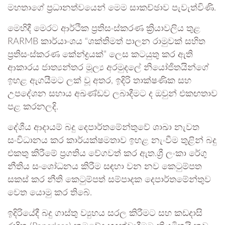
මහතාගේ ප්‍රධානත්වයෙන් මෙම සාකච්ඡාව පැවැත්විණි.
මෙහිදී මෙරට ආර්ථික ප්‍රතිසංස්කරණ ක්‍රියාවලිය තුළ
RARMB කාර්යාංශය “ශක්තිමත් පාලන රාමුවක් සහිත
ප්‍රතිසංස්කරණ කේන්ද්‍රයක්” ලෙස කටයුතු කර ඇති
ආකාරය ජාත්‍යන්තර මූල්‍ය අරමුදලේ නියෝජිතයින්ගේ
ඉහළ ඇගයීමට ලක් වූ අතර, ඉදිරි තාක්ෂණික සහ
උපදේශන සහාය අඛණ්ඩව ලබාදීමට ද ඔවුන් එකඟතාව
පළ කරනලදි.
දේශීය ආදායම් බදු දෙපාර්තමේන්තුවේ ශාඛා නැවත
සංවිධානය කර කාර්යක්ෂමතාව ඉහළ නැංවීම තුළින් බදු
එකතු කිරීමේ ප්‍රගතිය වේගවත් කර ඇත.ශ්‍රී ලංකා රේගු
නීතිය සංශෝධනය කිරීම සඳහා වන නව කෙටුම්පත
සකස් කර නීති කෙටුම්පත් සම්පාදක දෙපාර්තමේන්තුව
වෙත යොමු කර තිබේ.
ඉදිරියේදී බදු ගාස්තු ව්‍යුහය සරල කිරීමට සහ කඩදාසි