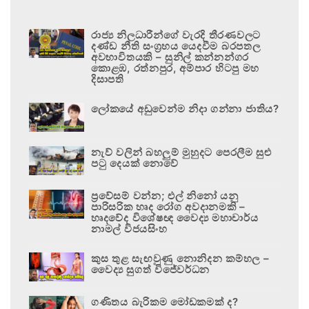
රාජ්‍ය නිලධාරීන්ගේ වැරදි තීරණවලට
දණ්ඩ නීති සංග්‍රහය යෙදවීම බරපතල
අවභාවිතයකි – සුනිල් කන්නන්ගර
කොළඹ, රත්නපුර, අම්පාර හිටපු මහ
දිසාපති
ලෝකයේ අඩුවෙන්ම නිදා ගන්නා ජාතිය?
නැව් වලින් බහලුම් මුහුදට පෙරලීම සුළු
පටු දෙයක් නොවේ
ප්‍රවේසම් වන්න; එල් නිනෝ යනු
පාරිසරික හෘද රෝග අවදානමකි –
හෘදවේද විශේෂඥ වෛද්‍ය මහාචාර්ය
නාමල් විජයසිංහ
කුස තුළ සැඟවුණු නොනිදන කම්හල –
වෛද්‍ය සුගත් විජේවර්ධන
ගණිතය බැරිකම මෝඩකමක් ද?