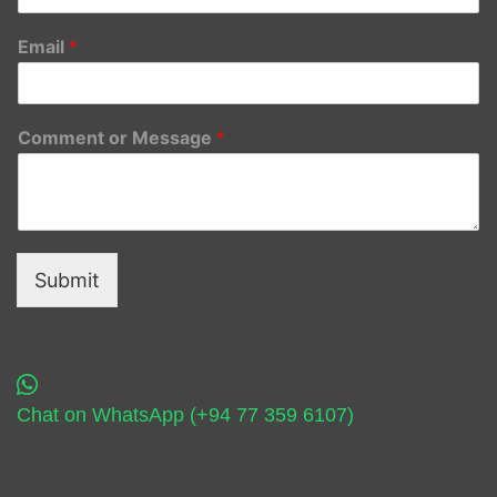
Email
*
Comment or Message
*
Submit
Chat on WhatsApp (+94 77 359 6107)