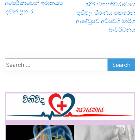
අමෙරිකාවෙන් ඉරානයට
ඉදිරි ජනපතිවරණයේ
ගුවන් ප්‍රහාර
ප්‍රතිඵල තීරණය කෙරෙන
ආණ්ඩුවේ අධිවේගී මාර්ග
සංවර්ධනය