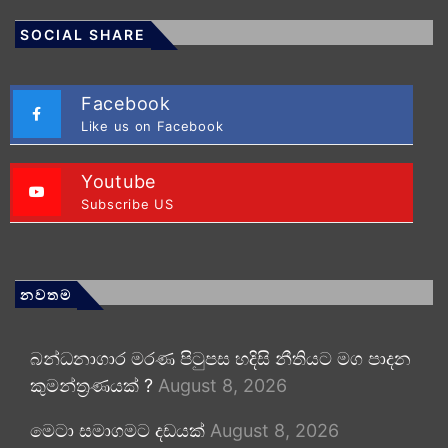
SOCIAL SHARE
Facebook
Like us on Facebook
Youtube
Subscribe US
නවතම
බන්ධනාගාර මරණ පිටුපස හදිසි නීතියට මග පාදන
කුමන්ත්‍රණයක් ?
August 8, 2026
මෙටා සමාගමට දඩයක්
August 8, 2026