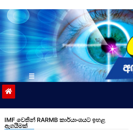
Skip
to
content
vinivida.lk
IMF වෙතින් RARMB කාර්යාංශයට ඉහළ
ඇගයීමක්