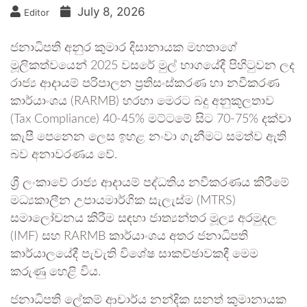
July 8, 2026
Editor
ජනාධිපති අනුර කුමාර දිසානායක මහතාගේ
මූලිකත්වයෙන් 2025 වසරේ මුල් භාගයේදී පිහිටුවන ලද
රාජ්‍ය ආදායම් පරිපාලන ප්‍රතිසංස්කරණ හා නවීකරණ
කාර්යාංශය (RARMB) හරහා මෙරට බදු අනුකූලතාව
(Tax Compliance) 40-45% මට්ටමේ සිට 70-75% දක්වා
කැපී පෙනෙන ලෙස ඉහළ නංවා ගැනීමට සමත්ව ඇති
බව අනාවරණය වේ.
ශ්‍රී ලංකාවේ රාජ්‍ය ආදායම් පද්ධතිය නවීකරණය කිරීමේ
මධ්‍යකාලීන උපායමාර්ගික සැලැස්ම (MTRS)
සමාලෝචනය කිරීම සඳහා ජාත්‍යන්තර මූල්‍ය අරමුදල
(IMF) සහ RARMB කාර්යාංශය අතර ජනාධිපති
කාර්යාලයේදී පැවැති විශේෂ සාකච්ඡාවකදී මෙම
කරුණු හෙළි විය.
ජනාධිපති ලේකම් ආචාර්ය නන්දික සනත් කුමානායක