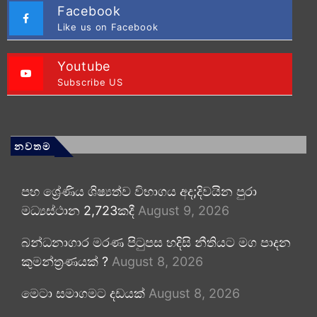
Facebook
Like us on Facebook
Youtube
Subscribe US
නවතම
පහ ශ්‍රේණිය ශිෂ්‍යත්ව විභාගය අද;දිවයින පුරා
මධ්‍යස්ථාන 2,723කදී
August 9, 2026
බන්ධනාගාර මරණ පිටුපස හදිසි නීතියට මග පාදන
කුමන්ත්‍රණයක් ?
August 8, 2026
මෙටා සමාගමට දඩයක්
August 8, 2026