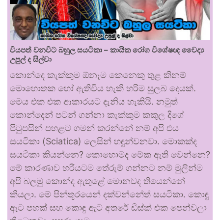
වියපත් වනවිට බහුල සයටිකා – කායික රෝග විශේෂඥ වෛද්‍ය
උපුල් ද සිල්වා
කොන්දෙ කැක්කුම ඕනෑම කෙනෙකු තුළ කිනම්
මොහොතක හෝ ඇතිවිය හැකි හරිම සුලබ දෙයක්.
මෙය එක එක ආකාරයට දැනිය හැකියි. නමුත්
කොන්දෙන් පටන් ගන්නා කැක්කුම කකුල දිගේ
පිටුපසින් පහළට ගමන් කරන්නේ නම් අපි එය
සයටිකා (Sciatica) ලෙසින් හඳුන්වනවා. මොකක්ද
සයටිකා කියන්නෙ? කොහොමද මේක ඇති වෙන්නෙ?
මේ කාරණාව හරියටම තේරුම් ගන්නට නම් මුලින්ම
අපි බලමු කොන්ද ඇතුළේ මොනවද තියෙන්නේ
කියලා. මේ පින්තූරයෙන් දක්වන්නේත් සයටිකා. කොඳු
ඇට පහක් සහ කොඳු ඇට අතරේ ඩිස්ක් එක පෙන්වලා