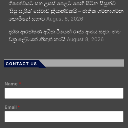
ශිෂ්‍යත්වයට සහ උසස් පෙළට පෙනී සිටින සිසුන්ට
‘සිසු සැරිය’ සේවාව ක්‍රියාත්මකයි – ජාතික ගමනාගමන
කොමිෂන් සභාව
August 8, 2026
දත්ත ආරක්ෂණ අධිකාරියෙන් රාජ්‍ය අංශය සඳහා නව
චක්‍ර ලේඛයක් නිකුත් කරයි
August 8, 2026
CONTACT US
Name
*
Email
*