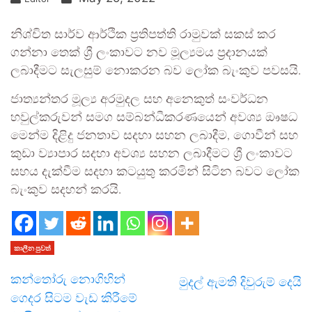
නිශ්චිත සාර්ව ආර්ථික ප්‍රතිපත්ති රාමුවක් සකස් කර
ගන්නා තෙක් ශ්‍රී ලංකාවට නව මූල්‍යමය ප්‍රදානයක්
ලබාදීමට සැලසුම් නොකරන බව ලෝක බැංකුව පවසයි.
ජාත්‍යන්තර මූල්‍ය අරමුදල සහ අනෙකුත් සංවර්ධන
හවුල්කරුවන් සමග සම්බන්ධීකරණයෙන් අවශ්‍ය ඖෂධ
මෙන්ම දිළිදු ජනතාව සදහා සහන ලබාදීම, ගොවීන් සහ
කුඩා ව්‍යාපාර සදහා අවශ්‍ය සහන ලබාදීමට ශ්‍රී ලංකාවට
සහය දැක්වීම සදහා කටයුතු කරමින් සිටින බවට ලෝක
බැංකුව සදහන් කරයි.
කාලීන පුවත්
කන්තෝරු නොගිහින්
මුදල් ඇමති දිවුරුම් දෙයි
ගෙදර සිටම වැඩ කිරීමේ