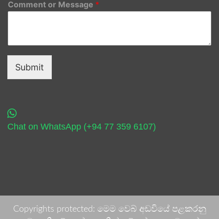
Comment or Message
*
Submit
Chat on WhatsApp (+94 77 359 6107)
Copyrights protected: මෙම වෙබ් අඩවියේ පළකරනු