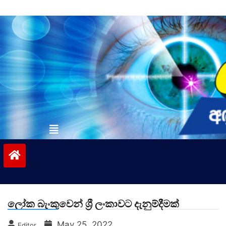
Skip
to
content
vinivida.lk
ලෝක බැංකුවෙන් ශ්‍රී ලංකාවට දැනුම්දීමක්
May 25, 2022
Editor