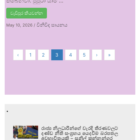
තිබෙනවා. පුපුරා යාම …
වැඩිපුර කියවන්න
විනිවිද සායනය
May 10, 2026
/
‹
1
2
3
4
5
›
»
.
රාජ්‍ය නිලධාරීන්ගේ වැරදි තීරණවලට
දණ්ඩ නීති සංග්‍රහය යෙදවීම බරපතල
අවභාවිතයකි – සුනිල් කන්නන්ගර