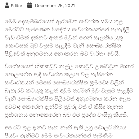
December 25, 2021
Editor
මෙම දෙසැම්බරයෙන් ඇරඹෙන සංචාරක සමය තුළ
මෙරටට පැමිණෙන විදේශීය සංචාරකයන්ගේ පැහැදිලි
වැඩි වීමක් දක්නට ඇතත් ඔවුන් ගෙන් සැලකිය යුතු
කොටසක් මුව වැසුම් පැළඳීම වැනි සෞඛ්‍යාරක්ෂිත
පිළිවෙත් අනුගමනය නොකරන බව වාර්තා වෙයි.
විශේෂයෙන් හික්කඩුව,ගාල්ල කොටුව,උණවටුන මාතර
පොල්හේන ආදී සංචාරක කලාප වල හැසිරෙන
සංචාරකයන් මෙසේ සෞඛ්‍යාරක්ෂිත ක්‍රමවේද වලින්
බැහැරව කටයුතු කළත් අඩුම තරමින් මුව වැසුම් පැළඳීම
වැනි සෞඛ්‍යාරක්ෂිත පිළිවෙත් අනුගමනය කරන ලෙස
අවවාද කෙරෙන දැන්වීම් පුවරු වත් ඒ කිසිදු තැනක
ප්‍රදර්ශනය නොකෙරෙන බව එම ප්‍රදේශ වාසීහු කියති.
අප රට තුළ දැනට පැන නැඟී ඇති උග්‍ර ඩොලර් හිඟය
පියවා ගැනීමට මෙම සංචාරකයන්ගේ පැමිණීම