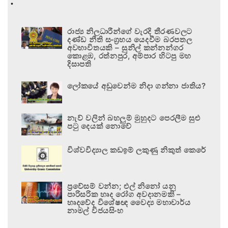
.
රාජ්‍ය නිලධාරීන්ගේ වැරදි තීරණවලට
දණ්ඩ නීති සංග්‍රහය යෙදවීම බරපතල
අවභාවිතයකි – සුනිල් කන්නන්ගර
කොළඹ, රත්නපුර, අම්පාර හිටපු මහ
දිසාපති
ලෝකයේ අඩුවෙන්ම නිදා ගන්නා ජාතිය?
නැව් වලින් බහලුම් මුහුදට පෙරලීම සුළු
පටු දෙයක් නොවේ
විශ්වවිද්‍යාල කඩඉම් ලකුණු නිකුත් කෙරේ
ප්‍රවේසම් වන්න; එල් නිනෝ යනු
පාරිසරික හෘද රෝග අවදානමකි –
හෘදවේද විශේෂඥ වෛද්‍ය මහාචාර්ය
නාමල් විජයසිංහ