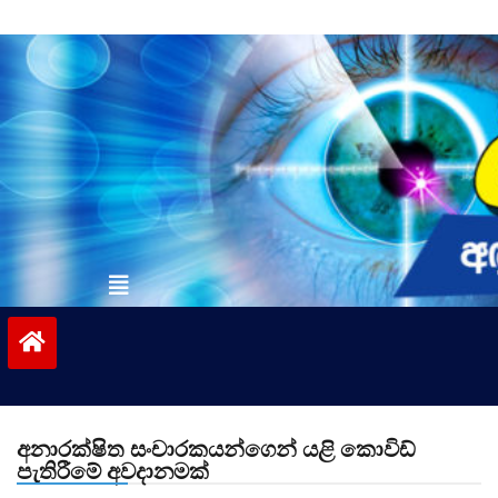
Skip
to
content
vinivida.lk
අනාරක්ෂිත සංචාරකයන්ගෙන් යළි කොවිඩ්
පැතිරීමේ අවදානමක්