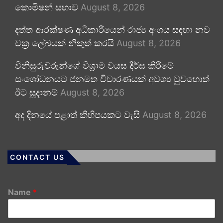
කොමිෂන් සභාව
August 8, 2026
දත්ත ආරක්ෂණ අධිකාරියෙන් රාජ්‍ය අංශය සඳහා නව
චක්‍ර ලේඛයක් නිකුත් කරයි
August 8, 2026
විනිසුරුවරුන්ගේ විශ්‍රාම වයස දීර්ඝ කිරීමේ
සංශෝධනයට ජනමත විචාරණයක් අවශ්‍ය වුවහොත්
ඊට සූදානම්
August 8, 2026
අද දිනයේ පළාත් කිහිපයකට වැසි
August 8, 2026
CONTACT US
Name
*