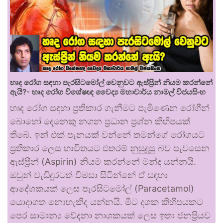
හෘද රෝග සඳහා පැරසිටමෝල් වෙනුවට ඇස්ප්‍රීන් නියම කරන්නේ
ඇයි?- හෘද රෝග විශේෂඥ වෛද්‍ය මහාචාර්ය නාමල් විජයසිංහ
හෘද රෝග සඳහා ප්‍රතිකාර ගැනීමට පැමිණෙන රෝගීන්
බොහෝ දෙනෙකු නගන ප්‍රධාන ප්‍රශ්න කිහිපයක්
තිබේ. ඉන් එක් පැනයක් වන්නේ තමන්ගේ රෝගයට
ප්‍රතිකාර ලෙස භාවිතයට එතරම් නුසුදුසු බව පැවසෙන
ඇස්ප්‍රීන් (Aspirin) නියම කරන්නේ මන්ද යන්නයි.
ඔවුන් වැඩිදුරටත් විමසා සිටින්නේ ඒ සඳහා
ආදේශකයක් ලෙස පැරසිටමෝල් (Paracetamol)
යොදාගත නොහැකිද යන්නයි. මීට දශක කිහිපයකට
පෙර සාමාන්‍ය වේදනා නාශකයක් ලෙස ඉතා ජනප්‍රියව