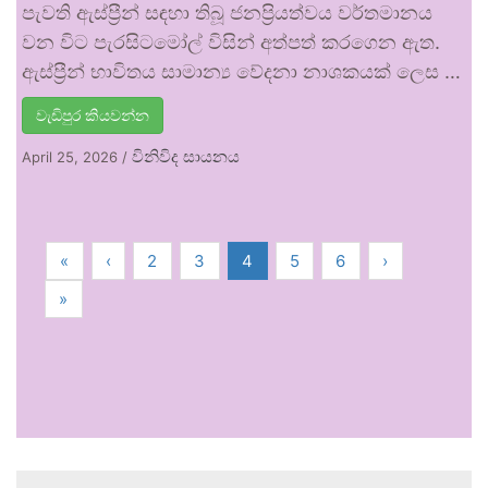
පැවති ඇස්ප්‍රීන් සඳහා තිබූ ජනප්‍රියත්වය වර්තමානය
වන විට පැරසිටමෝල් විසින් අත්පත් කරගෙන ඇත.
ඇස්ප්‍රීන් භාවිතය සාමාන්‍ය වේදනා නාශකයක් ලෙස …
වැඩිපුර කියවන්න
විනිවිද සායනය
April 25, 2026
/
«
‹
2
3
4
5
6
›
»