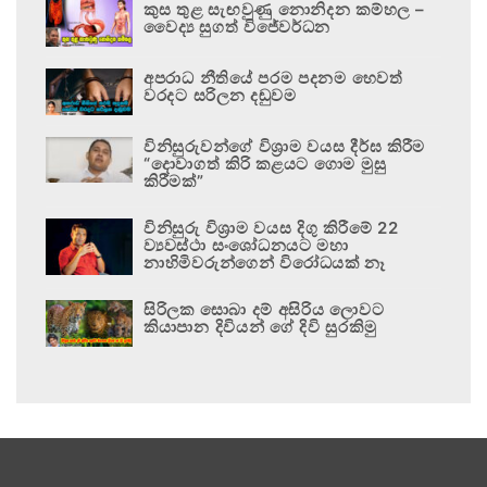
කුස තුළ සැඟවුණු නොනිදන කම්හල –
වෛද්‍ය සුගත් විජේවර්ධන
අපරාධ නීතියේ පරම පදනම හෙවත්
වරදට සරිලන දඬුවම
විනිසුරුවන්ගේ විශ්‍රාම වයස දීර්ඝ කිරීම
“දොවාගත් කිරි කළයට ගොම මුසු
කිරීමක්”
විනිසුරු විශ්‍රාම වයස දිගු කිරීමේ 22
ව්‍යවස්ථා සංශෝධනයට මහා
නාහිමිවරුන්ගෙන් විරෝධයක් නෑ
සිරිලක සොබා දම් අසිරිය ලොවට
කියාපාන දිවියන් ගේ දිවි සුරකිමු