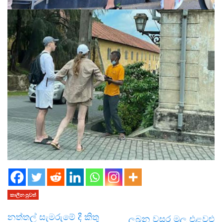
කාලීන පුවත්
නත්තල් සැමරුමේ දී කිතු
ලබන වසර මුල එළවළු