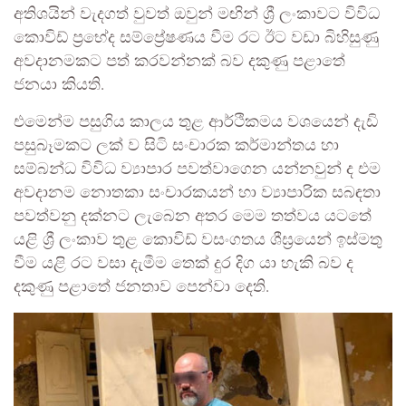
අතිශයින් වැදගත් වුවත් ඔවුන් මඟින් ශ්‍රී ලංකාවට විවිධ
කොවිඩ් ප්‍රභේද සම්ප්‍රේෂණය වීම රට ඊට වඩා බිහිසුණු
අවදානමකට පත් කරවන්නක් බව දකුණු පළාතේ
ජනයා කියති.
එමෙන්ම පසුගිය කාලය තුළ ආර්ථිකමය වශයෙන් දැඩි
පසුබෑමකට ලක් ව සිටි සංචාරක කර්මාන්තය හා
සම්බන්ධ විවිධ ව්‍යාපාර පවත්වාගෙන යන්නවුන් ද එම
අවදානම නොතකා සංචාරකයන් හා ව්‍යාපාරික සබඳතා
පවත්වනු දක්නට ලැබෙන අතර මෙම තත්වය යටතේ
යළි ශ්‍රී ලංකාව තුළ කොවිඩ් වසංගතය ශීඝ්‍රයෙන් ඉස්මතු
වීම යළි රට වසා දැමීම තෙක් දුර දිග යා හැකි බව ද
දකුණු පළාතේ ජනතාව පෙන්වා දෙති.