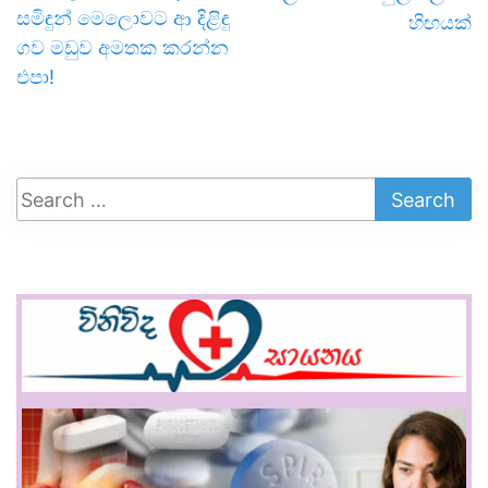
සමිඳුන් මෙලොවට ආ දිළිඳු
හිඟයක්
ගව මඩුව අමතක කරන්න
එපා!