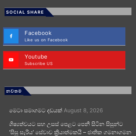
SOCIAL SHARE
Facebook
Like us on Facebook
Youtube
Subscribe US
නවතම
මෙටා සමාගමට දඩයක්
August 8, 2026
ශිෂ්‍යත්වයට සහ උසස් පෙළට පෙනී සිටින සිසුන්ට
‘සිසු සැරිය’ සේවාව ක්‍රියාත්මකයි – ජාතික ගමනාගමන