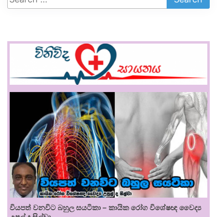
වියපත් වනවිට බහුල සයටිකා – කායික රෝග විශේෂඥ වෛද්‍ය
උපුල් ද සිල්වා