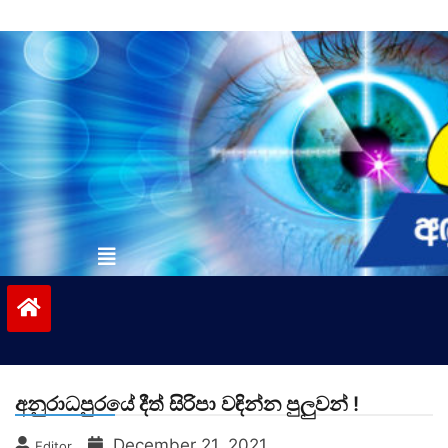
Skip
to
content
vinivida.lk
අනුරාධපුරයේ දීත් සිරිපා වඳින්න පුලුවන් !
December 21, 2021
Editor