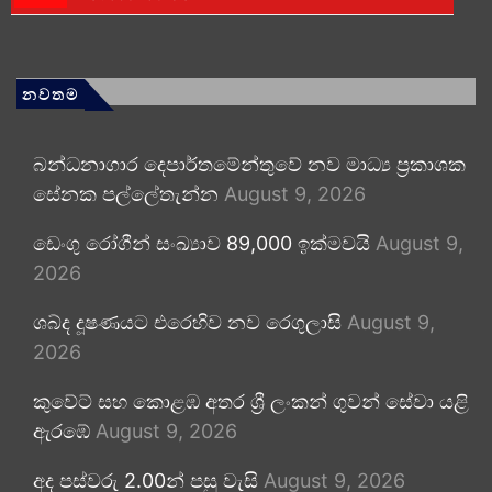
නවතම
බන්ධනාගාර දෙපාර්තමේන්තුවේ නව මාධ්‍ය ප්‍රකාශක
සේනක පල්ලේතැන්න
August 9, 2026
ඩෙංගු රෝගීන් සංඛ්‍යාව 89,000 ඉක්මවයි
August 9,
2026
ශබ්ද දූෂණයට එරෙහිව නව රෙගුලාසි
August 9,
2026
කුවේට් සහ කොළඹ අතර ශ්‍රී ලංකන් ගුවන් සේවා යළි
ඇරඹේ
August 9, 2026
අද පස්වරු 2.00න් පසු වැසි
August 9, 2026