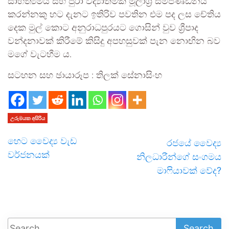
සාහිත්‍යමය සහ පුරා විද්‍යාත්මක මූලාශ්‍ර සම්පිණ්ඩනය
කරන්නකු හට දැනට ඉතිරිව පවතින එම පද ලස චේතිය
දෙක මුල් කොට අනුරාධපුරයට ගොසින් වුව ශ්‍රීපාද
වන්දනාවක් කිරීමේ කිසිදු අපහසුවක් පැන නොඟින බව
මගේ වැටහීම ය.
සටහන සහ ඡායාරූප : තිලක් සේනාසිංහ
උරුමයක අසිරිය
හෙට වෛද්‍ය වැඩ
රජයේ වෛද්‍ය
වර්ජනයක්
නිලධාරීන්ගේ සංගමය
මාෆියාවක් වේද?