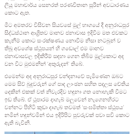
ලියූ මහාචාර්ය සෙනරත් පරණවිතාන සූරීන් අවධාරණය
කොට ඇත.
මීට අමතරව විසිවන සියවසේ මුල් භාගයේ දී අනුරාධපුර
සිද්ධස්ථාන ආශ්‍රිතව මානව ජනාවාස ඉදිවීම මත එවකට
කැනීම් කොට සංරක්ෂණය නොවීම නිසා නටබුන් ව
තිබූ අවශේෂ ස්ථූපයන් හි ගඩොල් එම මානව
ජනාවාසවල ඉදිකිරීම් සඳහා ගෙන තිබීම මුල්කොට අද
වන විට මුළුමනින් ‘අතුරුදන්’ තිබේ.
එමෙන්ම අද අනුරාධපුර වන්දනාවේ පැමිණෙන ඔබට
මෙම සිව් බුදුවරුන් ගේ පාද ලාංඡන සහිත පදලස චේතිය
දෙකින් එකක් වත් නිවැරදිව හඳුනා ගත නොහැකි වීමට
ඉඩ තිබේ. ඒ ථූපාරම දාගැබ් මලුවෙන් නැගෙනහිරට
වන්නට පිහිටි කුඩා දාගැබ තවමත් ‘සංඝමිත්තා ස්ථූපය’
නමින් හඳුන්වමින් එය ඉදිරිපිට පුවරුවක් පවා සවි කොට
ඇති බැවිනි.