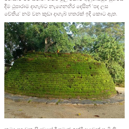
දීම ථුපාරාම දාගැබට නැගෙනහිර දෙසින් ‘පද ලස
චේතිය’ නම් වන කුඩා දාගැබ් හතරක් ඉදි කොට ඇත.