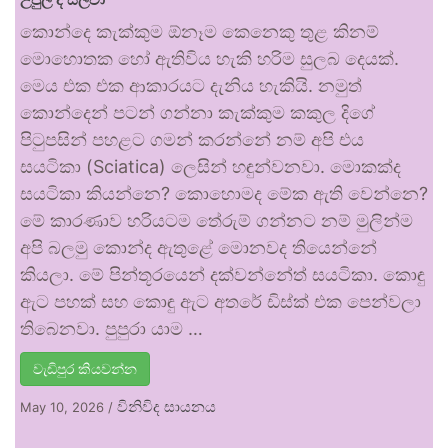
කොන්දෙ කැක්කුම ඕනෑම කෙනෙකු තුළ කිනම්
මොහොතක හෝ ඇතිවිය හැකි හරිම සුලබ දෙයක්.
මෙය එක එක ආකාරයට දැනිය හැකියි. නමුත්
කොන්දෙන් පටන් ගන්නා කැක්කුම කකුල දිගේ
පිටුපසින් පහළට ගමන් කරන්නේ නම් අපි එය
සයටිකා (Sciatica) ලෙසින් හඳුන්වනවා. මොකක්ද
සයටිකා කියන්නෙ? කොහොමද මේක ඇති වෙන්නෙ?
මේ කාරණාව හරියටම තේරුම් ගන්නට නම් මුලින්ම
අපි බලමු කොන්ද ඇතුළේ මොනවද තියෙන්නේ
කියලා. මේ පින්තූරයෙන් දක්වන්නේත් සයටිකා. කොඳු
ඇට පහක් සහ කොඳු ඇට අතරේ ඩිස්ක් එක පෙන්වලා
තිබෙනවා. පුපුරා යාම …
වැඩිපුර කියවන්න
විනිවිද සායනය
May 10, 2026
/