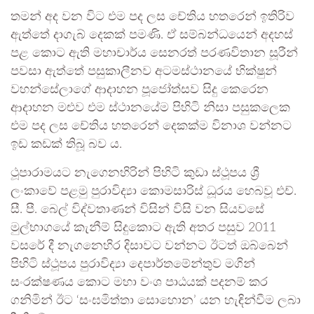
තමන් අද වන විට එම පද ලස චේතිය හතරෙන් ඉතිරිව
ඇත්තේ දාගැබ් දෙකක් පමණි. ඒ සම්බන්ධයෙන් අදහස්
පළ කොට ඇති මහාචාර්ය සෙනරත් පරණවිතාන සූරීන්
පවසා ඇත්තේ පසුකාලීනව අටමස්ථානයේ භික්ෂුන්
වහන්සේලාගේ ආදාහන පූජෝත්සව සිදු කෙරෙන
ආදාහන මළුව එම ස්ථානයේම පිහිටි නිසා පසුකලෙක
එම පද ලස චේතිය හතරෙන් දෙකක්ම විනාශ වන්නට
ඉඩ කඩක් තිබූ බව ය.
ථූපාරාමයට නැගෙනහිරින් පිහිටි කුඩා ස්ථූපය ශ්‍රී
ලංකාවේ පළමු පුරාවිද්‍යා කොමසාරිස් ධූරය හෙබවූ එච්.
සී. පී. බෙල් විද්වතාණන් විසින් විසි වන සියවසේ
මුල්භාගයේ කැනීම් සිදුකොට ඇති අතර පසුව 2011
වසරේ දී නැගනෙහිර දිසාවට වන්නට ඊටත් ඔබ්බෙන්
පිහිටි ස්ථූපය පුරාවිද්‍යා දෙපාර්තමේන්තුව මගින්
සංරක්ෂණය කොට මහා වංශ පාඨයක් පදනම් කර
ගනිමින් ඊට ‘සංඝමිත්තා සොහොන’ යන හැඳින්වීම ලබා