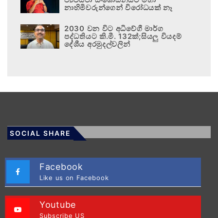
නාහිමිවරුන්ගෙන් විරෝධයක් නෑ
2030 වන විට අධිවේගී මාර්ග
පද්ධතියට කි.මී. 132ක්;සියලු වියදම්
දේශීය අරමුදල්වලින්
SOCIAL SHARE
Facebook
Like us on Facebook
Youtube
Subscribe US