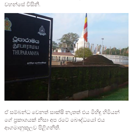
වහන්සේ විසිනි.
ඒ සම්බන්ධ වෙනත් සාක්ෂි නැතත් එය මිහිඳු හිමියන්
ගේ ප්‍රකාශයක් නිසා අප රටේ බෞද්ධයෝ එය
ආගමානුකූලව පිළිගනිති.