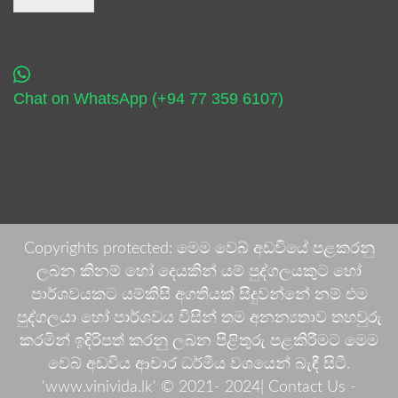
Chat on WhatsApp (+94 77 359 6107)
Copyrights protected: මෙම වෙබ් අඩවියේ පළකරනු
ලබන කිනම් හෝ දෙයකින් යම් පුද්ගලයකුට හෝ
පාර්ශවයකට යම්කිසි අගතියක් සිදුවන්නේ නම් එම
පුද්ගලයා හෝ පාර්ශවය විසින් තම අනන්‍යතාව තහවුරු
කරමින් ඉදිරිපත් කරනු ලබන පිළිතුරු පළකිරීමට මෙම
වෙබ් අඩවිය ආචාර ධර්මීය වශයෙන් බැඳී සිටී.
'www.vinivida.lk' © 2021- 2024| Contact Us -