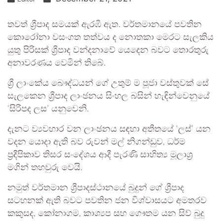
තවත් ශ්‍රීපාද සමයක් ඇරඹී ඇත. වර්තමානයේ පවතින
කොරෝනා වසංගත තත්වය ද නොතකා මෙරට සැලකිය
යුතු පිරිසක් ශ්‍රීපාද වන්දනාවේ යෙදෙන බවට තොරතුරු
අනාවරණය වෙමින් තිබේ.
ශ්‍රී ලාංකේය බෞද්ධයන් ගේ උතුම් ම පූජා වස්තුවක් සේ
සැලකෙන ශ්‍රීපාද ලාංඡනය සිංහල බසින් හැඳින්වෙනුයේ
‘සිරිපද ලස’ යනුවෙනි.
දැනට ව්‍යවහාර වන ලාංඡනය සඳහා අතීතයේ ‘ලස්’ යන
වදන යොදා ඇති බව රුවන් මල් නිගන්ඩුව, ධර්ම
ප්‍රදීපිකාව තිසර සංදේශය ආදී පැරණි සාහිත්‍ය මූලාශ්‍ර
මගින් තහවුරු වෙයි.
නමුත් වර්තමාන ශ්‍රීපාදස්ථානයේ බුදුන් ගේ ශ්‍රීපාද
සටහනක් ඇති බවට පවතින ජන විශ්වාසයට අමතරව
කකුසද, කෝනාගම, කාශ්‍යප සහ ගෞතම යන සිව් බුදු