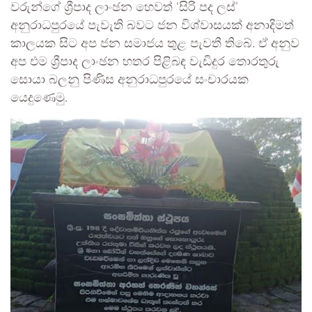
වරුන්ගේ ශ්‍රීපාද ලාංඡන හෙවත් ‘සිරි පද ලස්’
අනුරාධපුරයේ පැවැති බවට ජන විශ්වාසයක් අනාදිමත්
කාලයක සිට අප ජන සමාජය තුළ පැවතී තිබේ. ඒ අනුව
අප එම ශ්‍රීපාද ලාංඡන හතර පිළිබඳ වැඩිදුර තොරතුරු
සොයා බලනු පිණිස අනුරාධපුරයේ සංචාරයක
යෙදුණෙමු.