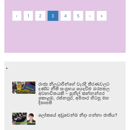
‹
1
2
3
4
5
›
»
.
රාජ්‍ය නිලධාරීන්ගේ වැරදි තීරණවලට
දණ්ඩ නීති සංග්‍රහය යෙදවීම බරපතල
අවභාවිතයකි – සුනිල් කන්නන්ගර
කොළඹ, රත්නපුර, අම්පාර හිටපු මහ
දිසාපති
ලෝකයේ අඩුවෙන්ම නිදා ගන්නා ජාතිය?