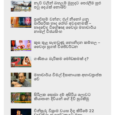
නැව් වලින් බහලුම් මුහුදට පෙරලීම සුළු
පටු දෙයක් නොවේ
ප්‍රවේසම් වන්න; එල් නිනෝ යනු
පාරිසරික හෘද රෝග අවදානමකි –
හෘදවේද විශේෂඥ වෛද්‍ය මහාචාර්ය
නාමල් විජයසිංහ
කුස තුළ සැඟවුණු නොනිදන කම්හල –
වෛද්‍ය සුගත් විජේවර්ධන
ගණිතය බැරිකම මෝඩකමක් ද?
මහාචාර්ය විමල් දිසානායක අභාවප්‍රාප්ත
වේ
සිරිලක සොබා දම් අසිරිය ලොවට
කියාපාන දිවියන් ගේ දිවි සුරකිමු
විනිසුරු විශ්‍රාම වයස දිගු කිරීමේ 22
ව්‍යවස්ථා සංශෝධනයට මහා