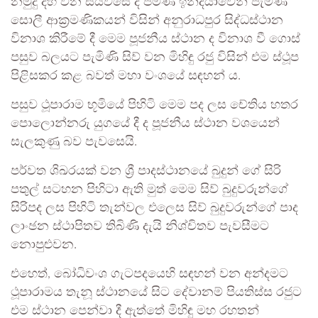
නමුදු දහ වන සියවසේ දී පමණ ඉන්දියාවෙන් පැමිණි
සොලී ආක්‍රමණිකයන් විසින් අනුරාධපුර සිද්ධස්ථාන
විනාශ කිරීමේ දී මෙම පූජනීය ස්ථාන ද විනාශ වී ගොස්
පසුව බලයට පැමිණි සිව් වන මිහිඳු රජු විසින් එම ස්ථූප
පිළිසකර කළ බවත් මහා වංශයේ සඳහන් ය.
පසුව ථූපාරාම භූමියේ පිහිටි මෙම පද ලස චේතිය හතර
පොලොන්නරු යුගයේ දී ද පූජනීය ස්ථාන වශයෙන්
සැලකුණු බව පැවසෙයි.
පර්වත ශිඛරයක් වන ශ්‍රී පාදස්ථානයේ බුදුන් ගේ සිරි
පතුල් සටහන පිහිටා ඇති මුත් මෙම සිව් බුදුවරුන්ගේ
සිරිපද ලස පිහිටි තැන්වල එලෙස සිව් බුදුවරුන්ගේ පාද
ලාංඡන ස්ථාපිතව තිබිණි දැයි නිශ්චිතව පැවසීමට
නොපුළුවන.
එහෙත්, බෝධිවංශ ගැටපදයෙහි සඳහන් වන අන්දමට
ථූපාරාමය තැනූ ස්ථානයේ සිට දේවානම් පියතිස්ස රජුට
එම ස්ථාන පෙන්වා දී ඇත්තේ මිහිඳු මහ රහතන්