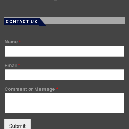
CONTACT US
Name
*
Email
*
Comment or Message
*
Submit