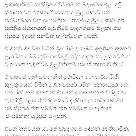
දැනගැනීමට හැකිවූයේ වර්තමාන බුදු සමය තුළ යළි
ස්ථාපිත වන ‘භික්ෂූනී ශාසනය’ මුල් කොට එහි
පරමාදර්ශය වන සංඝමිත්තා තෙරණිය මුල් කොට ගත්
පූජනීය ස්ථානයක් පැවතීමේ වැදගත්කම සලකා එම
ස්ථූපය අදටත් එනමින් හැඳින්වෙන බවකි.
ඒ අනුව අද වන විටත් ථූපාරාම දාගැබට දකුණින් දක්නට
ලැබෙන මෙම කුඩා ගඩොල් ස්ථූප දෙක ‘පද ලස චේතිය’
වශයෙන් හැඳින්වීම මුලුමනින්ම පාහේ නතර වී තිබේ.
ඒ කෙසේ හෝ සම්මානිත පුරාවිද්‍යා මහාචාර්ය ටී.ජී.
කුලතුංගයන් විසින් 2018 වසරේ රචිත “අනුරාධපුර මහා
විහාරය” නම් අනගි කෘතියෙන් ඉහත සඳහන් වරද ඉතා
පැහැදිලි ලෙස නිවරද කොට දක්වා ඇත.නමුදු තවමත්
එම ස්ථූපය ජන සම්මත ජන සම්මාන වී ඇත්තේ
‘සංඝමිත්තා ස්ථූපය’ ලෙසිනි.
එවන් තත්වයක් යටතේ වුවද ඉහත සඳහන් ඓතිහාසික,