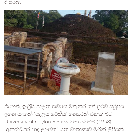
දී තිබේ.
එහෙත්, ඉංග්‍රීසි පාලන සමයේ මතු කර ගත් ප්‍රථම ස්ථූපය
ඉහත සඳහන් ‘පදලස චේතිය’ හතරෙන් එකක් බව
University of Ceylon Review වන වෙළුම (1958)
“අනුරාධපුර පාද ලාංඡන” යන මාතෘකාව මගින් ලිපියක්