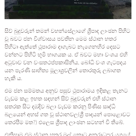
සිව් බුදුවරුන් තමන් වහන්සේලාගේ ශ්‍රීපාද ලාංඡන පිහිට
වූ බවට ජන විශ්වාසය පවතින මෙම ස්ථාන හතර
පිහිටා ඇත්තේ ථූපාරාම දාගැබට නැගෙනහිර දෙසට
වන්නට පිහිටි භූමි භාගයක ය. ඒ බවට මහා වංශය එහි
අටුවාව වන වංසතථප්පකාසිනිය, බෝධි වංශ ගැටපදය
යන පැරණි සාහිත්‍ය මූලාශ්‍රවලින් තොරතුරු ලබාගත
හැකි ය.
එම ජන සම්මතය අනුව පසුව ථුපාරාමය ඉදිකළ තැනට
වැඩම කළ ඉහත සඳහන් සිව් බුදුවරුන් එහි ස්ථාන
සතරක සිට දඹදිව බලා වැඩම කරනු පිණිස සෘද්ධි
බලයෙන් අහස් ගත වූ ස්ථානවල(ශ්‍රී පාදයන් පොළොවට
තෙරපීම මත?) එලෙස ශ්‍රීපාද ලාංඡන සටහන් වී තිබේ.
එනිසාම එම ස්ථාන හතර මුල් කොට අනුරාධපුර යුගයේ