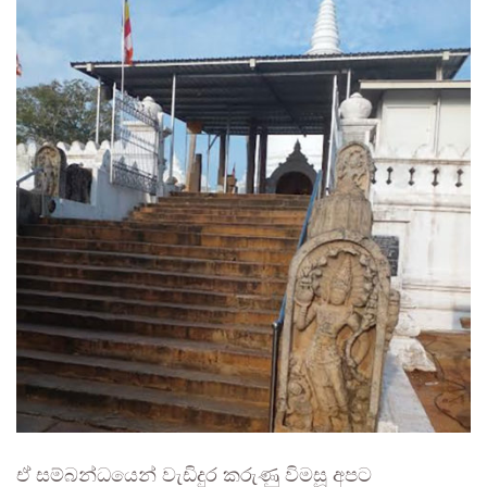
ඒ සම්බන්ධයෙන් වැඩිදුර කරුණු විමසූ අපට