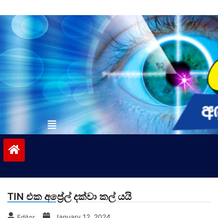
Skip
to
content
vinivida.lk
TIN එක අප්‍රේල් දක්වා කල් යයි
January 12, 2024
Editor