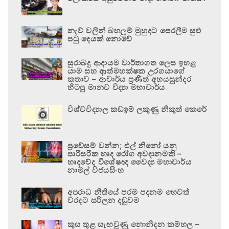
නැව් වලින් බහලුම් මුහුදට පෙරලීම සුළු
පටු දෙයක් නොවේ
සුරාබදු ආදායම වාර්තාගත ලෙස ඉහළ
යාම සහ ආත්මභක්ෂක උරගයාගේ
කතාව – ආචාර්ය ප්‍රණීත් අභයසුන්දර
හිටපු මානව විද්‍යා මහාචාර්ය
විශ්වවිද්‍යාල කඩඉම් ලකුණු නිකුත් කෙරේ
ප්‍රවේසම් වන්න; එල් නිනෝ යනු
පාරිසරික හෘද රෝග අවදානමකි –
හෘදවේද විශේෂඥ වෛද්‍ය මහාචාර්ය
නාමල් විජයසිංහ
අපරාධ නීතියේ පරම පදනම හෙවත්
වරදට සරිලන දඬුවම
කුස තුළ සැඟවුණු නොනිදන කම්හල –