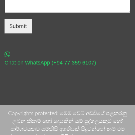
Submit
Chat on WhatsApp (+94 77 359 6107)
Copyrights protected: මෙම වෙබ් අඩවියේ පළකරනු
ලබන කිනම් හෝ දෙයකින් යම් පුද්ගලයකුට හෝ
පාර්ශවයකට යම්කිසි අගතියක් සිදුවන්නේ නම් එම