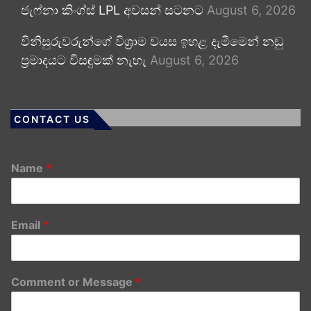
ජැෆ්නා කිංග්ස් LPL අවසන් සටනට
August 6, 2026
විනිසුරුවරුන්ගේ විශ්‍රාම වයස ඉහළ දැමීමෙන් නඩු
ප්‍රමාදයට විසඳුමක් නැහැ
August 6, 2026
CONTACT US
Name
*
Email
*
Comment or Message
*