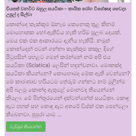
වියපත් වනවිට බහුල සයටිකා – කායික රෝග විශේෂඥ වෛද්‍ය
උපුල් ද සිල්වා
කොන්දෙ කැක්කුම ඕනෑම කෙනෙකු තුළ කිනම්
මොහොතක හෝ ඇතිවිය හැකි හරිම සුලබ දෙයක්.
මෙය එක එක ආකාරයට දැනිය හැකියි. නමුත්
කොන්දෙන් පටන් ගන්නා කැක්කුම කකුල දිගේ
පිටුපසින් පහළට ගමන් කරන්නේ නම් අපි එය
සයටිකා (Sciatica) ලෙසින් හඳුන්වනවා. මොකක්ද
සයටිකා කියන්නෙ? කොහොමද මේක ඇති වෙන්නෙ?
මේ කාරණාව හරියටම තේරුම් ගන්නට නම් මුලින්ම
අපි බලමු කොන්ද ඇතුළේ මොනවද තියෙන්නේ
කියලා. මේ පින්තූරයෙන් දක්වන්නේත් සයටිකා. කොඳු
ඇට පහක් සහ කොඳු ඇට අතරේ ඩිස්ක් එක පෙන්වලා
තිබෙනවා. පුපුරා යාම …
වැඩිපුර කියවන්න