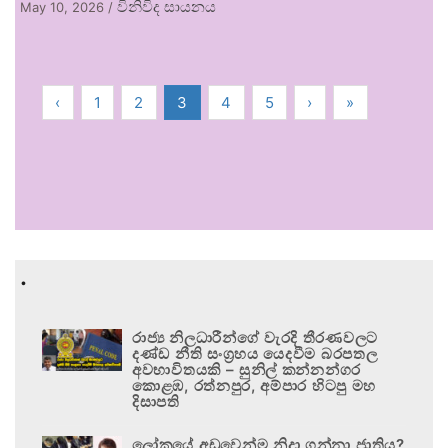
විනිවිද සායනය
May 10, 2026
/
‹
1
2
3
4
5
›
»
.
රාජ්‍ය නිලධාරීන්ගේ වැරදි තීරණවලට
දණ්ඩ නීති සංග්‍රහය යෙදවීම බරපතල
අවභාවිතයකි – සුනිල් කන්නන්ගර
කොළඹ, රත්නපුර, අම්පාර හිටපු මහ
දිසාපති
ලෝකයේ අඩුවෙන්ම නිදා ගන්නා ජාතිය?