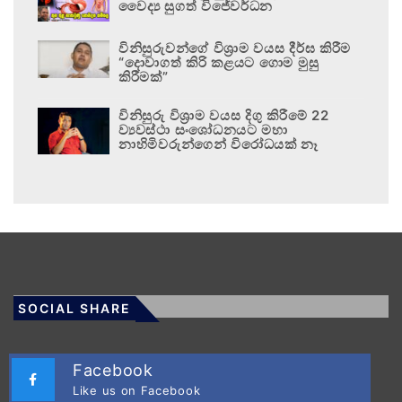
වෛද්‍ය සුගත් විජේවර්ධන
විනිසුරුවන්ගේ විශ්‍රාම වයස දීර්ඝ කිරීම
“දොවාගත් කිරි කළයට ගොම මුසු
කිරීමක්”
විනිසුරු විශ්‍රාම වයස දිගු කිරීමේ 22
ව්‍යවස්ථා සංශෝධනයට මහා
නාහිමිවරුන්ගෙන් විරෝධයක් නෑ
SOCIAL SHARE
Facebook
Like us on Facebook