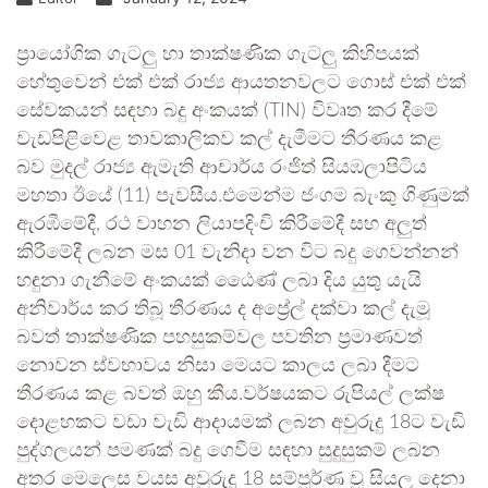
ප්‍රායෝගික ගැටලු හා තාක්ෂණික ගැටලු කිහිපයක්
හේතුවෙන් එක් එක් රාජ්‍ය ආයතනවලට ගොස් එක් එක්
සේවකයන් සඳහා බදු අංකයක් (TIN) විවෘත කර දීමේ
වැඩපිළිවෙළ තාවකාලිකව කල් දැමීමට තීරණය කළ
බව මුදල් රාජ්‍ය ඇමැති ආචාර්ය රංජිත් සියඹලාපිටිය
මහතා ඊයේ (11) පැවසීය.එමෙන්ම ජංගම බැංකු ගිණුමක්
ඇරඹීමේදී, රථ වාහන ලියාපදිංචි කිරීමේදී සහ අලුත්
කිරීමේදී ලබන මස 01 වැනිදා වන විට බදු ගෙවන්නන්
හඳුනා ගැනීමේ අංකයක් ඨෛණ් ලබා දිය යුතු යැයි
අනිවාර්ය කර තිබූ තීරණය ද අප්‍රේල් දක්වා කල් දැමූ
බවත් තාක්ෂණික පහසුකම්වල පවතින ප්‍රමාණවත්
නොවන ස්වභාවය නිසා මෙයට කාලය ලබා දීමට
තීරණය කළ බවත් ඔහු කීය.වර්ෂයකට රුපියල් ලක්ෂ
දොළහකට වඩා වැඩි ආදායමක් ලබන අවුරුදු 18ට වැඩි
පුද්ගලයන් පමණක් බදු ගෙවීම සඳහා සුදුසුකම් ලබන
අතර මෙලෙස වයස අවුරුදු 18 සම්පූර්ණ වූ සියලු දෙනා