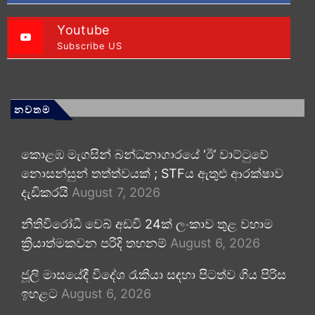
Youtube
Subscribe US
නවතම
කොළඹ මැගසින් බන්ධනාගාරයේ ‘ඊ’ වාට්ටුවේ
නොසන්සුන් තත්ත්වයක් ; STFය ඇතුළු ආරක්ෂාව
දැඩිකරයි
August 7, 2026
නීතිවිරෝධී වෙබ් අඩවි 24ක් ලංකාව තුළ වහාම
ක්‍රියාත්මකවන පරිදි තහනම්
August 6, 2026
ජූලි මාසයේදී විදේශ රැකියා සඳහා පිටත්ව ගිය පිරිස
ඉහළට
August 6, 2026