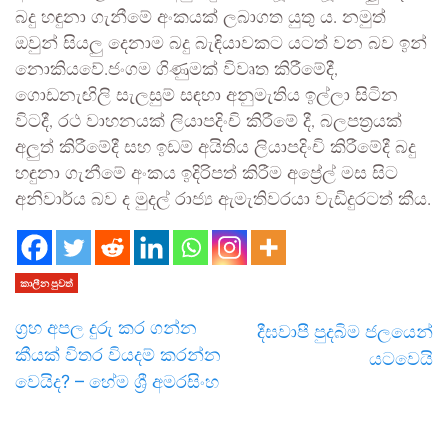
බදු හඳුනා ගැනීමේ අංකයක් ලබාගත යුතු ය. නමුත්
ඔවුන් සියලු දෙනාම බදු බැඳියාවකට යටත් වන බව ඉන්
නොකියවේ.ජංගම ගිණුමක් විවෘත කිරීමේදී,
ගොඩනැඟිලි සැලසුම් සඳහා අනුමැතිය ඉල්ලා සිටින
විටදී, රථ වාහනයක් ලියාපදිංචි කිරීමේ දී, බලපත්‍රයක්
අලුත් කිරීමේදී සහ ඉඩම් අයිතිය ලියාපදිංචි කිරීමේදී බදු
හඳුනා ගැනීමේ අංකය ඉදිරිපත් කිරීම අප්‍රේල් මස සිට
අනිවාර්ය බව ද මුදල් රාජ්‍ය ඇමැතිවරයා වැඩිදුරටත් කීය.
කාලීන පුවත්
ග්‍රහ අපල දුරු කර ගන්න
දීඝවාපී පුදබිම ජලයෙන්
කීයක් විතර වියදම් කරන්න
යටවෙයි
වෙයිද? – හේම ශ්‍රී අමරසිංහ