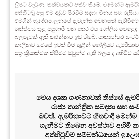
ලිපට වැටුණු‘ තත්වයකට පත්ව තිබේ. එමෙන්ම ඇමරි
අත්හිටවූ පසු එම අඩුව පිරවීම සඳහා චීනය සහ රුසි
එමගින් භූදේශපාලනයේ දැවැන්ත වෙනසක් ඇතිවීමේ
තත්ත්වය තුළ පසුගාමී වන අතර එය ගෝලීය වෙළෙඳ
බලපෑමක් ඇති කරන්නට ඉඩ තිබේ. ජාත්‍යන්තර සංවර
කාලීනව මෙසේ ඉවත් වීම තුළින් ගෝලීයව ඇමරිකාව
පත්‍ර ක්‍රියාත්මක කිරීමට ඔවුන්ට ඇති බලය ද අහිමිව යය
මෙය දශක ගණනාවක් තිස්සේ ඇමරි
රාජ්‍ය තාන්ත්‍රික සබඳතා සහ
බවත්, ඇමරිකාවට හිතවාදී මෙන
ගැනීමට තිබෙන අවස්ථාව අහිමි ක
අත්හිටුවීම සම්බන්ධයෙන් ඉලොන් 