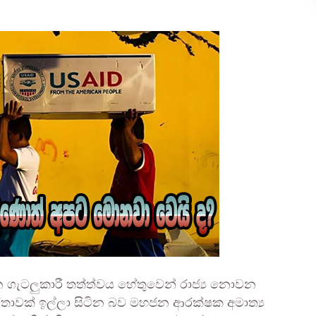
බෙන ගැටලුකාරී තත්ත්වය හේතුවෙන් රාජ්‍ය නොවන
්තාවක් ඉල්ලා සිටින බව මහජන ආරක්ෂක අමාත්‍ය