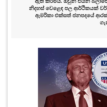
ඇති කිරීමය. ඔවුන් එයින් බල
නිදහස් වෙළෙඳ පල ආර්ථිකයක් වර
ඇමරිකා එක්සත් ජනපදයේ ආරක
ගැ