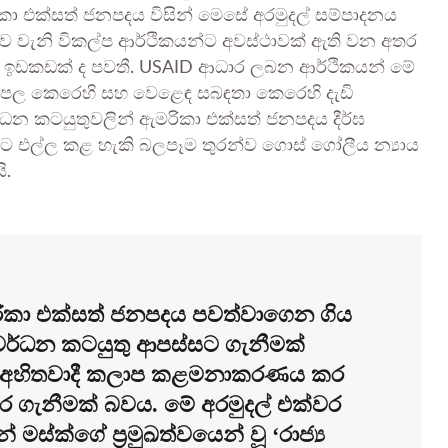
කා එක්සත් ජනපදය විසින් මෙසේ අරමුදල් සම්පාදනය
යාව වැනි විකල්ප ආර්ථිකයන්ට අවස්ථාවක් ඇති වන අතර
 ඉඩකඩක් ද පවතී. USAID ආධාර ලබන ආර්ථිකයන් මේ
 පල කෙරෙහි සහ වෙළෙඳ සබඳතා කෙරෙහි දැඩි
්ධන කටයුතුවලින් ඇමරිකා එක්සත් ජනපදය දීර්ඝ
ට එල්ල කළ හැකි බලපෑම තුරන්ව ගොස් ගෝලීය න්‍යාය
ි.
කා එක්සත් ජනපදය පවත්වාගෙන ගිය
 සංවර්ධන කටයුතු ආපස්සට ගැනීමක්
්ම අහිතවාදී කලාප කළමනාකරණය කර
ර ගැනීමක් බවය. මේ අරමුදල් එක්වර
මස්ක්ගේ ප්‍රමුඛත්වයෙන් වූ ‘රාජ්‍ය