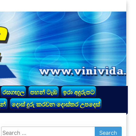
රසගඟුල
පහන් ටැඹ
ඉරා අදුරුපට
න්
දොස් දුරු කරවන දොස්තර උපදෙස්