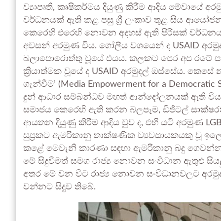
ව්‍යාපෘති, කෘෂිකර්මය දියුණු කිරීම ආදිය මේවායේ අ
වර්ධනයක් ඇති කළ පසු ශ්‍රී ලංකාව තුළ සිය ආය
කෙරෙහි එරෙහි නොවන අදහස් ඇති පිරිසක් වර්ධන
අවසන් අරමුණ විය. ගෝලීය වශයෙන් ද USAID අරමුද
බලාපොරොත්තු වූයේ එයය. කලකට පෙර අප රටේ පාසල
ක්‍රියාත්මක වූයේ ද USAID අරමුදල් ඔස්සේය. කෙසේ නමුත්
ගැන්වීම’ (Media Empowerment for a Democratic 
දුන් ආධාර සම්බන්ධව මහත් ආන්දෝලනයක් ඇති විය. එම
සමාජය කෙරෙහි ඇති කරන බලපෑම, ඩිජිටල් සාක්ෂරත
ආයතන දියුණු කිරීම ආදිය වුව ද, එහි යටි අරමුණ
සුප්‍රකට ඇමරිකානු තාක්ෂණික ව්‍යවසායකයකු වූ ඉලො
කළේ මෙවැනි කාරණා සඳහා ඇමරිකානු බදු ගෙවන්නන
මේ සිදුවීමත් සමග රාජ්‍ය නොවන සංවිධාන ඇතුළු සියල
අතර මේ වන විට රාජ්‍ය නොවන සංවිධානවලට අරමු
වන්නට සිදුව තිබේ.