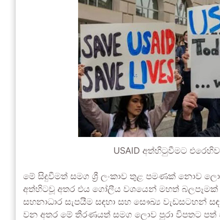
USAID අත්හිටුවීමට එරෙහ
මේ සිදුවීමත් සමග ශ්‍රී ලංකාව තුළ පමණක් නොව ලොව
අත්හිටවූ අතර එය ගෝලීය වශයෙන් මහත් බලපෑමක්
සහනාධාර සැපයීම සඳහා සහ සෞඛ්‍ය වැඩසටහන් සඳ
වන අතර මේ තීරණයත් සමග ලොව පුරා විපතට පත් වි