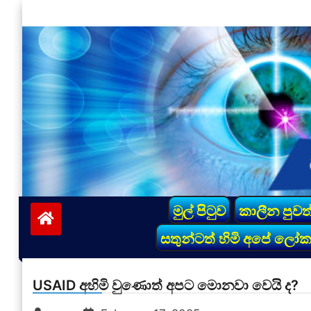
Skip
to
content
vinivida.lk
මුල් පිටුව
කාලීන පුවත
සතුන්ටත් හිමි අපේ ලෝ
USAID අහිමි වුණොත් අපට මොනවා වෙයි ද?