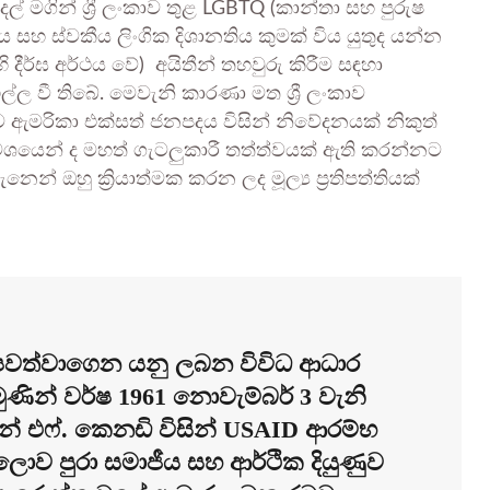
 මගින් ශ්‍රී ලංකාව තුළ LGBTQ (කාන්තා සහ පුරුෂ
ත්වය සහ ස්වකීය ලිංගික දිශානතිය කුමක් විය යුතුද යන්න
දීර්ඝ අර්ථය වේ) අයිතීන් තහවුරු කිරීම සඳහා
ල වී තිබේ. මෙවැනි කාරණා මත ශ්‍රී ලංකාව
ව ඇමරිකා එක්සත් ජනපදය විසින් නිවේදනයක් නිකුත්
යෙන් ද මහත් ගැටලුකාරී තත්ත්වයක් ඇති කරන්නට
නෙන් ඔහු ක්‍රියාත්මක කරන ලද මූල්‍ය ප්‍රතිපත්තියක්
 පවත්වාගෙන යනු ලබන විවිධ ආධාර
ණින් වර්ෂ 1961 නොවැම්බර් 3 වැනි
 එෆ්. කෙනඩි විසින් USAID ආරම්භ
ලොව පුරා සමාජීය සහ ආර්ථික දියුණුව