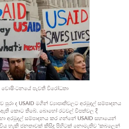
ිව වොෂිංටනයේ පැවති විරෝධතා
 පුරා ද USAID මගින් ව්‍යාපෘතිවලට අරමුදල් සම්පාදනය
 ඇති කොට තිබේ. බොහෝ රටවල් විපත්වල දී
හා අරමුදල් සම්පාදනය කර ගන්නේ USAID සහායෙන්
ය හැකි ජනතාවක් කිසිදු පිහිටක් නොමැතිව ‘කබලෙන්