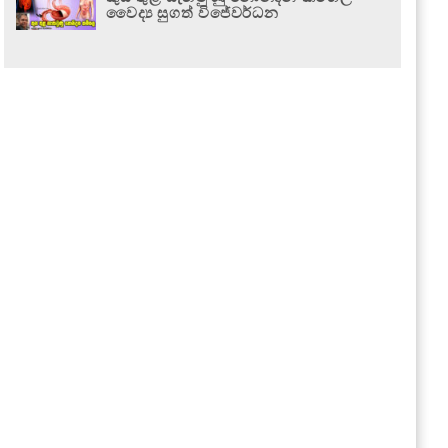
වෛද්‍ය සුගත් විජේවර්ධන