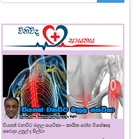
වියපත් වනවිට බහුල සයටිකා – කායික රෝග විශේෂඥ
වෛද්‍ය උපුල් ද සිල්වා