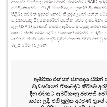
ආනන්ද විජේපාල පවසා තිබේ. එමෙන්ම USAID අරමුදල්
සමලිංගිකත්වය, ද්වි ලිංගිකත්වය, සංක්‍රාන්ති ලිංගික
පිළිබඳ තවමත් අදහස් නොමැති පුද්ගලයන් යන්න මෙහි 
වැඩකටයුතු සිදු කෙරෙමින් පවතින බවට ද චෝදනා එල්
තුළ USAID ව්‍යාපෘති නවතා දැමීමට කටයුතු කරන බ
කොට තිබේ. මෙය දේශීය වශයෙන් මෙන්ම ගෝලීය වශ
හේතු වී තිබේ. ඩොනල්ඩ් ට්‍රම්ප් ජනපති බවට පත් වූ සැ
ලෙස මෙය සැලකේ.
ඇමරිකා එක්සත් ජනපදය විසින්
වැඩසටහන් ඒකාබද්ධ කිරීමේ අරමු
දින එවකට ඇමරිකානු ජනපති ජෝන්
කරන ලදී. එහි මූලික අරමුණ වූයේ 