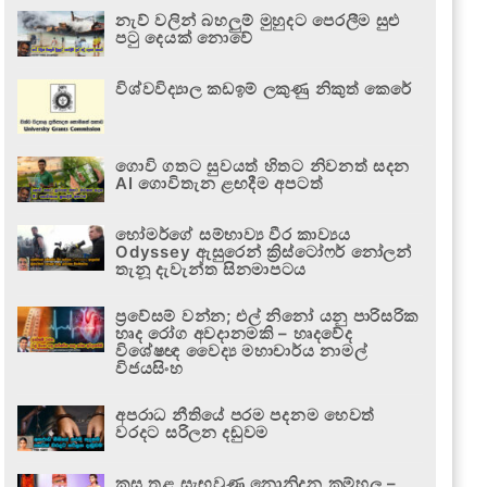
නැව් වලින් බහලුම් මුහුදට පෙරලීම සුළු
පටු දෙයක් නොවේ
විශ්වවිද්‍යාල කඩඉම් ලකුණු නිකුත් කෙරේ
ගොවි ගතට සුවයත් හිතට නිවනත් සදන
AI ගොවිතැන ළඟදීම අපටත්
හෝමර්ගේ සම්භාව්‍ය වීර කාව්‍යය
Odyssey ඇසුරෙන් ක්‍රිස්ටෝෆර් නෝලන්
තැනූ දැවැන්ත සිනමාපටය
ප්‍රවේසම් වන්න; එල් නිනෝ යනු පාරිසරික
හෘද රෝග අවදානමකි – හෘදවේද
විශේෂඥ වෛද්‍ය මහාචාර්ය නාමල්
විජයසිංහ
අපරාධ නීතියේ පරම පදනම හෙවත්
වරදට සරිලන දඬුවම
කුස තුළ සැඟවුණු නොනිදන කම්හල –