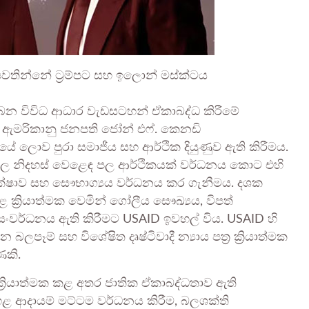
 පවතින්නේ ට්‍රම්පට සහ ඉලොන් මස්ක්ටය
බන විවිධ ආධාර වැඩසටහන් ඒකාබද්ධ කිරීමේ
ට ඇමරිකානු ජනපති ජෝන් එෆ්. කෙනඩි
යේ ලොව පුරා සමාජීය සහ ආර්ථික දියුණුව ඇති කිරීමය.
වල නිදහස් වෙළෙඳ පල ආර්ථිකයක් වර්ධනය කොට එහි
ක්ෂාව සහ සෞභාග්‍යය වර්ධනය කර ගැනීමය. දශක
්‍රියාත්මක වෙමින් ගෝලීය සෞඛ්‍යය, විපත්
සංවර්ධනය ඇති කිරීමට USAID ඉවහල් විය. USAID හි
ලපෑම් සහ විශේෂිත දෘෂ්ටිවාදී න්‍යාය පත්‍ර ක්‍රියාත්මක
ණකි.
ම ක්‍රියාත්මක කළ අතර ජාතික ඒකාබද්ධතාව ඇති
ඉහළ ආදායම් මට්ටම වර්ධනය කිරීම, බලශක්ති