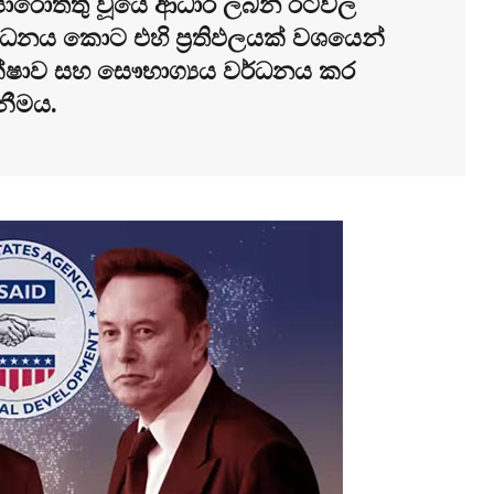
ාපොරොත්තු වූයේ ආධාර ලබන රටවල
්ධනය කොට එහි ප්‍රතිඵලයක් වශයෙන්
්ෂාව සහ සෞභාග්‍යය වර්ධනය කර
නීමය.