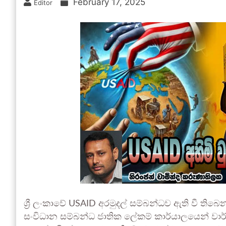
February 17, 2025
Editor
ශ්‍රී ලංකාවේ USAID අරමුදල් සම්බන්ධව ඇති වී ති
සංවිධාන සම්බන්ධ ජාතික ලේකම් කාර්යාලයෙන් වාර