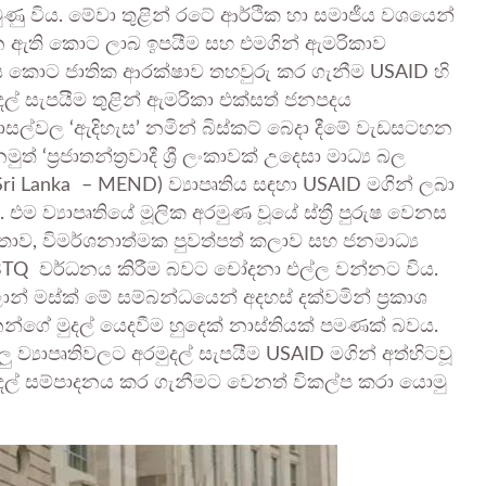
රමුණු විය. මේවා තුළින් රටේ ආර්ථික හා සමාජීය වශයෙන්
ෝජන ඇති කොට ලාබ ඉපයීම සහ එමගින් ඇමරිකාව
ය කොට ජාතික ආරක්ෂාව තහවුරු කර ගැනීම USAID හි
ල් සැපයීම තුළින් ඇමරිකා එක්සත් ජනපදය
්වල ‘ඇදිහැස’ නමින් බිස්කට් බෙදා දීමේ වැඩසටහන
 ‘ප්‍රජාතන්ත්‍රවාදී ශ්‍රී ලංකාවක් උදෙසා මාධ්‍ය බල
Sri Lanka – MEND) ව්‍යාපෘතිය සඳහා USAID මගින් ලබා
 ව්‍යාපෘතියේ මූලික අරමුණ වූයේ ස්ත්‍රී පුරුෂ වෙනස
ාව, විමර්ශනාත්මක පුවත්පත් කලාව සහ ජනමාධ්‍ය
 LGBTQ වර්ධනය කිරීම බවට චෝදනා එල්ල වන්නට විය.
න් මස්ක් මේ සම්බන්ධයෙන් අදහස් දක්වමින් ප්‍රකාශ
්ගේ මුදල් යෙදවීම හුදෙක් නාස්තියක් පමණක් බවය.
ු ව්‍යාපෘතිවලට අරමුදල් සැපයීම USAID මගින් අත්හිටවූ
දල් සම්පාදනය කර ගැනීමට වෙනත් විකල්ප කරා යොමු