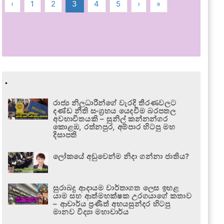
‹
1
2
3
4
5
›
»
.
රාජ්‍ය නිලධාරීන්ගේ වැරදි තීරණවලට
දණ්ඩ නීති සංග්‍රහය යෙදවීම බරපතල
අවභාවිතයකි – සුනිල් කන්නන්ගර
කොළඹ, රත්නපුර, අම්පාර හිටපු මහ
දිසාපති
ලෝකයේ අඩුවෙන්ම නිදා ගන්නා ජාතිය?
සුරාබදු ආදායම වාර්තාගත ලෙස ඉහළ
යාම සහ ආත්මභක්ෂක උරගයාගේ කතාව
– ආචාර්ය ප්‍රණීත් අභයසුන්දර හිටපු
මානව විද්‍යා මහාචාර්ය