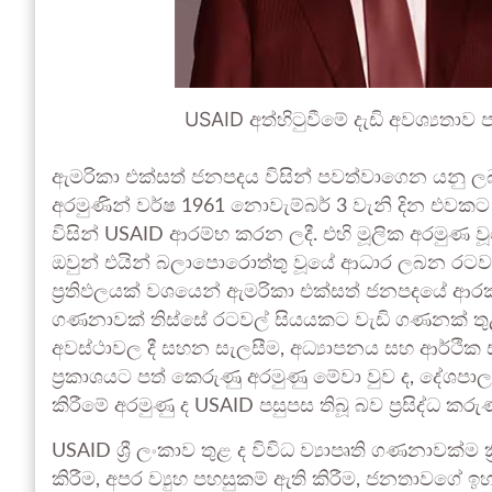
USAID අත්හිටුවීමේ දැඩි අවශ්‍යතාව
ඇමරිකා එක්සත් ජනපදය විසින් පවත්වාගෙන යනු ල
අරමුණින් වර්ෂ 1961 නොවැම්බර් 3 වැනි දින එවක
විසින් USAID ආරම්භ කරන ලදී. එහි මූලික අරමුණ වූ
ඔවුන් එයින් බලාපොරොත්තු වූයේ ආධාර ලබන රට
ප්‍රතිඵලයක් වශයෙන් ඇමරිකා එක්සත් ජනපදයේ ආර
ගණනාවක් තිස්සේ රටවල් සියයකට වැඩි ගණනක් තුළ ක
අවස්ථාවල දී සහන සැලසීම, අධ්‍යාපනය සහ ආර්ථික 
ප්‍රකාශයට පත් කෙරුණු අරමුණු මේවා වුව ද, දේශපාලන බ
කිරීමේ අරමුණු ද USAID පසුපස තිබූ බව ප්‍රසිද්ධ කරු
USAID ශ්‍රී ලංකාව තුළ ද විවිධ ව්‍යාපෘති ගණනාවක්
කිරීම, අපර ව්‍යුහ පහසුකම් ඇති කිරීම, ජනතාවගේ 