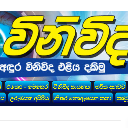
්
එතෙර - මෙතෙර
විනිවිද සායනය
හරිත දනව්ව
කය
උරුමයක අසිරිය
නිතර නොඇසෙන කතා
කාටූ