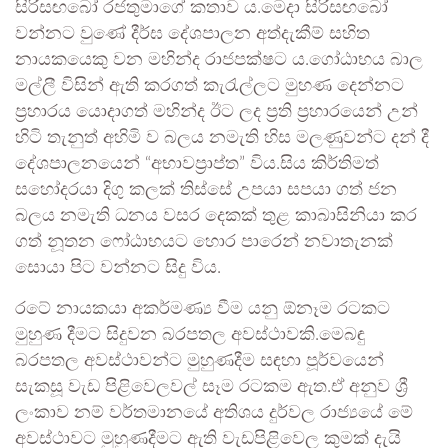
සිරිසඟබෝ රජතුමාගේ කතාව ය.මෙදා සිරිසඟබෝ
වන්නට වුණේ දීර්ඝ දේශපාලන අත්දැකීම් සහිත
නායකයෙකු වන මහින්ද රාජපක්ෂට ය.ගෝඨාභය බාල
මල්ලී විසින් ඇති කරගත් කැරැල්ලට මුහණ දෙන්නට
ප්‍රහාරය යොදාගත් මහින්ද ඊට ලද ප්‍රති ප්‍රහාරයෙන් උන්
හිටි තැනුත් අහිමි ව බලය නමැති හිස මලණුවන්ට දන් දී
දේශපාලනයෙන් “අභාවප්‍රාප්ත” විය.සිය කිර්තිමත්
සහෝදරයා දිගු කලක් තිස්සේ උපයා සපයා ගත් ජන
බලය නමැති ධනය වසර දෙකක් තුළ කාබාසිනියා කර
ගත් නූතන ෆෝඨාභයට හොර පාරෙන් නවාතැනක්
සොයා පිට වන්නට සිදු විය.
රටේ නායකයා අකර්මණ්‍ය වීම යනු ඕනෑම රටකට
මුහුණ දීමට සිදුවන බරපතල අවස්ථාවකි.මෙබඳු
බරපතල අවස්ථාවන්ට මුහුණදීම සඳහා පූර්වයෙන්
සැකසූ වැඩ පිළිවෙලවල් සෑම රටකම ඇත.ඒ අනුව ශ්‍රී
ලංකාව නම් වර්තමානයේ අතිශය දුර්වල රාජ්‍යයේ මේ
අවස්ථාවට මුහුණදීමට ඇති වැඩපිළිවෙල කුමක් දැයි