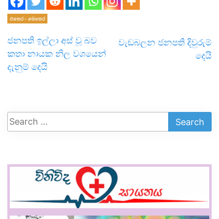
එතෙර - මෙතෙර
ජනපති ඉල්ලා අස් වූ බව
වැඩබලන ජනපති දිවුරුම්
කතා නායක නිල වශයෙන්
දෙයි
දැනුම් දෙයි