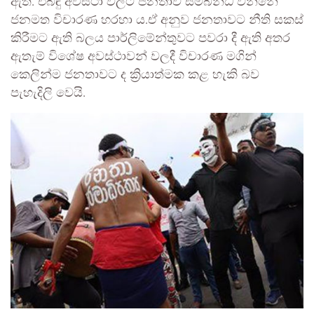
ඇත. එබඳු අවස්ථා වලට ජනතාව සම්බන්ධ වන්නේ
ජනමත විචාරණ හරහා ය.ඒ අනුව ජනතාවට නීති සකස්
කිරීමට ඇති බලය පාර්ලිමේන්තුවට පවරා දී ඇති අතර
ඇතැම් විශේෂ අවස්ථාවන් වලදී විචාරණ මගින්
කෙලින්ම ජනතාවට ද ක්‍රියාත්මක කළ හැකි බව
පැහැදිලි වෙයි.