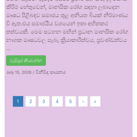
කිරීම් හේතුවෙන්, මානසික රෝග සඳහා ලබාදෙන
ඖෂධ පිළිබඳව සමාජය තුළ අනියත බියක් නිර්මාණය
වී ඇත.එය සමාජයීය වශයෙන් ඉතා අහිතකර
තත්වයකි. මෙම සටහන මඟින් ප්‍රධාන මානසික රෝග
නාශක ඖෂධවල සැබෑ ක්‍රියාකාරීත්වය, ප්‍රචණ්ඩත්වය
…
වැඩිපුර කියවන්න
විනිවිද සායනය
July 15, 2026
/
1
2
3
4
5
›
»