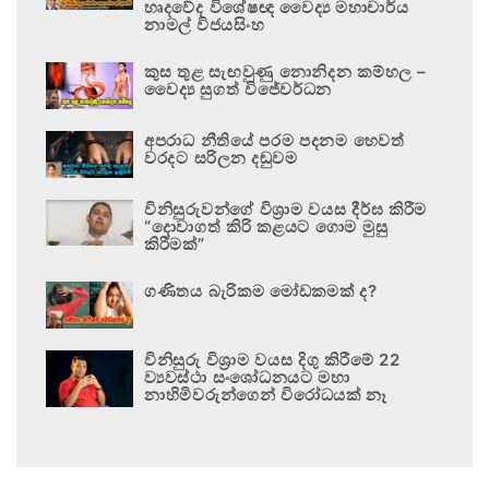
හෘදවේද විශේෂඥ වෛද්‍ය මහාචාර්ය
නාමල් විජයසිංහ
කුස තුළ සැඟවුණු නොනිදන කම්හල –
වෛද්‍ය සුගත් විජේවර්ධන
අපරාධ නීතියේ පරම පදනම හෙවත්
වරදට සරිලන දඬුවම
විනිසුරුවන්ගේ විශ්‍රාම වයස දීර්ඝ කිරීම
“දොවාගත් කිරි කළයට ගොම මුසු
කිරීමක්”
ගණිතය බැරිකම මෝඩකමක් ද?
විනිසුරු විශ්‍රාම වයස දිගු කිරීමේ 22
ව්‍යවස්ථා සංශෝධනයට මහා
නාහිමිවරුන්ගෙන් විරෝධයක් නෑ