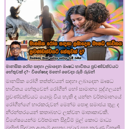
මානසික රෝග සඳහා ලබාදෙන ඖෂධ භාවිතය ප්‍රචණ්ඩත්වයට
හේතුවක් ද?- විශේෂඥ මනෝ වෛද්‍ය රූමි රූබන්
මානසික රෝගී තත්ත්වයන් සඳහා ලබාදෙන ඖෂධ
භාවිතය හේතුවෙන් රෝගීන් හෝ සාමාන්‍ය පුද්ගලයන්
ප්‍රචණ්ඩත්වයට යොමු විය හැකි ද යන්න වර්තමානයේ
රෝගීන්ගේ භාරකරුවන් මෙන්ම පොදු සමාජය තුළ ද
නිරන්තරයෙන් කතාබහට ලක්වන මාතෘකාවකි.
විශේෂයෙන්ම වර්තමාන සිදුවීම් මුල් කොට මාධ්‍ය
මඟින් සිදුවන ඇතැම් අසත්‍ය ප්‍රචාර සහ කරුණු විකෘති