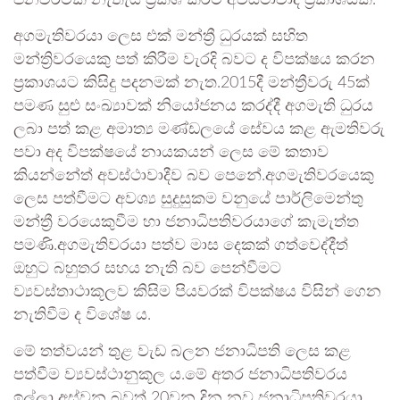
අගමැතිවරයා ලෙස එක් මන්ත්‍රී ධුරයක් සහිත
මන්ත්‍රිවරයෙකු පත් කිරීම වැරදි බවට ද විපක්ෂය කරන
ප්‍රකාශයට කිසිදු පදනමක් නැත.2015දී මන්ත්‍රීවරු 45ක්
පමණ සුළු සංඛ්‍යාවක් නියෝජනය කරද්දී අගමැති ධුරය
ලබා පත් කළ අමාත්‍ය මණ්ඩලයේ සේවය කළ ඇමතිවරු
පවා අද විපක්ෂයේ නායකයන් ලෙස මේ කතාව
කියන්නේත් අවස්ථාවාදීව බව පෙනේ.අගමැතිවරයෙකු
ලෙස පත්වීමට අවශ්‍ය සුදුසුකම වනුයේ පාර්ලිමෙන්තු
මන්ත්‍රී වරයෙකුවීම හා ජනාධිපතිවරයාගේ කැමැත්ත
පමණි.අගමැතිවරයා පත්ව මාස දෙකක් ගත්වෙද්දීත්
ඔහුට බහුතර සහය නැති බව පෙන්වීමට
ව්‍යවස්තාථාකූලව කිසිම පියවරක් විපක්ෂය විසින් ගෙන
නැතිවීම ද විශේෂ ය.
මේ තත්වයන් තුළ වැඩ බලන ජනාධිපති ලෙස කළ
පත්වීම ව්‍යවස්ථානුකූල ය.මේ අතර ජනාධිපතිවරය
ඉල්ලා අස්වන බවත් 20වන දින නව ජනාධිපතිවරයා