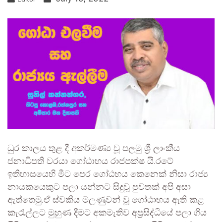
ධුර කාලය තුළ දී අකර්මණ්‍ය වූ පලමු ශ්‍රී ලාංකීය
ජනාධිපති වරයා ගෝඨාභය රාජපක්ෂ යි.රටේ
ඉතිහාසයෙහි මීට පෙර ගෝඨභය කෙනෙක් නිසා රාජ්‍ය
නායකයෙකුට පලා යන්නට සිදුවූ පුවතක් අපි අසා
ඇත්තෙමු.ඒ ස්වකීය මලණුවන් වූ ගෝඨාභය ඇති කළ
කැරැල්ලට මුහුණ දීමට අකමැතිව අප්‍රසිද්ධියේ පලා ගිය