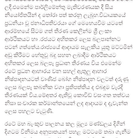
ලදී.එමෙන්ම පාර්ලිමේන්තු මැතිවරණයක දී සිය
නියෝජිතයින් ද තෝරා පත් කරනු ලැබූහ.විධායකයේ
ප්‍රධනියා වූ ජනාධිපතිවරයා ගේ මෙහෙයවීම යටතේ
ආරම්භයේ සිටම ගත් තීරණ කෙලින්ම ශ්‍රී ලංකා
ආර්ථිකයට හා .රජයට අහිතකර ලෙස බලපාන්නට
පටන් ගත්තේය.රාජ්‍යයේ ආදායම සැලකිය යුතු මට්ටමින්
අඩු කිරීමට හේතුවූ බදු සහන ලබාදීම ආර්ථිකයට
අහිතකර ලෙස බලපෑ ප්‍රධාන තීරණය විය එමෙන්ම
රටේ ප්‍රධන ආහාරය වන සහල් ඇතුලු ආහාර
නිෂ්පාදනයටත් වාණිජ බෝග නිෂ්පාදන වලටත් දරුණු
ලෙස බලපෑ කබනික වගා ප්‍රතිපත්තිය ද එබඳුම වැරදි
තීරණයක් විය.මේඅතර ඇතිවූ කොවිඩ් වසංගත තත්වය
නිසා සංචාරක කර්මාන්තයෙන් ලද ආදායම ද දැවැන්ත
ලෙස පහලට වැටුණි.
රටේ මහ බැංකුව පාලනය කල මූල්‍ය මණ්ඩලය දිගින්
දිගටම විනිමය අනුපාතයන් පහළ මට්ටමේ තබා ගැනීම