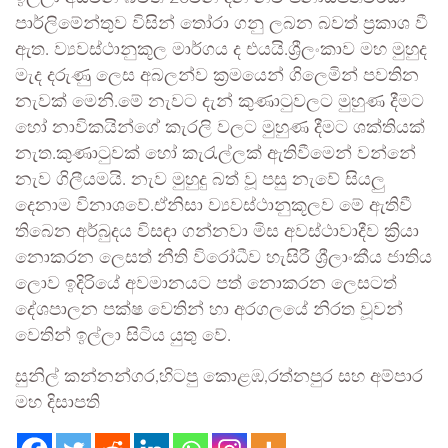
පාර්ලිමේන්තුව විසින් තෝරා ගනු ලබන බවත් ප්‍රකාශ වී
ඇත. ව්‍යවස්ථානුකූල මාර්ගය ද එයයි.ශ්‍රීලංකාව මහ මුහුද
මැද දරුණු ලෙස අබලන්ව ක්‍රමයෙන් ගිලෙමින් පවතින
නැවක් මෙනි.මේ නැවට දැන් කුණාටුවලට මුහුණ දීමට
හෝ නාවිකයින්ගේ කැරලි වලට මුහුණ දීමට ශක්තියක්
නැත.කුණාටුවක් හෝ කැරැල්ලක් ඇතිවීමෙන් වන්නේ
නැව ගිලීයමයි. නැව මුහුදු බත් වූ පසු නැවේ සියලු
දෙනාම විනාශවේ.ඒනිසා ව්‍යවස්ථානුකූලව මේ ඇතිවී
තිබෙන අර්බුදය විසඳා ගන්නවා මිස අවස්ථාවාදීව ක්‍රියා
නොකරන ලෙසත් නීති විරෝධීව හැසිරී ශ්‍රීලාංකීය ජාතිය
ලොව ඉදිරියේ අවමානයට පත් නොකරන ලෙසටත්
දේශපාලන පක්ෂ වෙතින් හා අරගලයේ නිරත වූවන්
වෙතින් ඉල්ලා සිටිය යුතු වේ.
සුනිල් කන්නන්ගර,හිටපු කොළඹ,රත්නපුර සහ අම්පාර
මහ දිසාපති