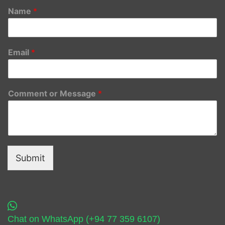
Name
*
Email
*
Comment or Message
*
Submit
Chat on WhatsApp (+94 77 359 6107)