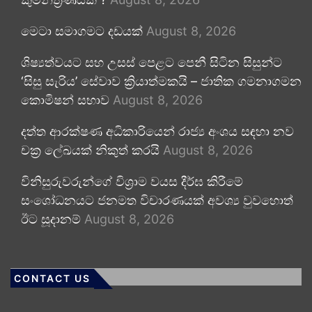
මෙටා සමාගමට දඩයක්
August 8, 2026
ශිෂ්‍යත්වයට සහ උසස් පෙළට පෙනී සිටින සිසුන්ට
‘සිසු සැරිය’ සේවාව ක්‍රියාත්මකයි – ජාතික ගමනාගමන
කොමිෂන් සභාව
August 8, 2026
දත්ත ආරක්ෂණ අධිකාරියෙන් රාජ්‍ය අංශය සඳහා නව
චක්‍ර ලේඛයක් නිකුත් කරයි
August 8, 2026
විනිසුරුවරුන්ගේ විශ්‍රාම වයස දීර්ඝ කිරීමේ
සංශෝධනයට ජනමත විචාරණයක් අවශ්‍ය වුවහොත්
ඊට සූදානම්
August 8, 2026
CONTACT US