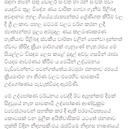
සඳහා තමන් සතු ඩොලර් සංචිත හා රන් සංචිත පවා
යෙදවීම තුළ විදේශ ණය වාරික ගෙවා ගැනීම පිලිබඳ
අවදානම ඉහල ගියේය.ජ්‍යත්‍යන්තර ශ්‍රේණිගත කිරීම් වල
දී ශ්‍රී ලංකාව පහල මට්ටම් වලට වර්ග කරන ලදී.
ජ්‍යාත්‍යන්තර මූල්‍ය අරමුදල ණය කලමණාකරණ
හැකියාව පිළිබඳ ස්වකීය වාර්තා වලින් පෙන්වා දුන්නත්
ඒවාට කිසිදු ක්‍රියා මාර්ගයක් ගැනුණේ නැත.රජය මේ
සියල්ලට විසඳුම ලෙස කළේ මුදල් අච්චු ගසමින් රාජ්‍ය
වියදම ආවරණය කිරීම ය.මෙයින් උද්ධමනය
වැඩිවෙන්නට පටන්ගත්තේය.රටපුරා ජනතාව රජයේ
ක්‍රියමාර්ග හා තීරණ වලට එරෙහිව සාමකාමී
උද්ගෝෂණය පැවැත්වීමද ඇරඹිණි.
මේ උද්ඝෝෂණ වර්ධනය වෙද්දී ඊට ඇහුන්කම් දීමක්
සිදුවූයේ නැත සාමකාමී උද්ඝෝෂණ ආණ්ඩුක්‍රම
ව්‍යවස්ථාවෙන් සහතික කර දී ඇති පරමාධිපත්‍යයේ
කොටසක් වන මූලික අයිතිවාසිකම් යටතේ ජනතාව
භුක්ති විඳින නිදහසකි.එය රැස්වීමේ නිදහස භාෂණයේ