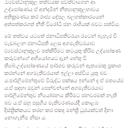
,ව්‍යවස්ථානුකූල තත්වයක පවත්වාගෙන ආ
උද්ඝෝෂණය ඒ අන්දමින් නීත්‍යානුකූලභාවය
අතික්‍රමණය කර රාජ්‍ය දේපල බලහත්කාරයෙන්
අත්පත්කරගත් නීති විරෝධී ජන රාශියක් බවට පත්විය.
මේ තත්වය යටතේ ජනාධිපතිවරයා රටෙන් බැහැර වී
වැඩබලන ජනාධිපති ලෙස අගමැතිවරයාව
ව්‍යවස්ථානුකූලව පත්කිරීමට කටයුතු කිරීම උද්ඝෝෂණ
කරුවන්ගේ අභියෝගයට දැන් හේතු වී
තිබේ.උද්ඝෝෂණයේ පාර්ශව කරුවන් ඇතමෙකු ප්‍රකාශ
කරන්නේ අගමැතිවරයාත් ඉල්ලා අස්විය යුතු බව
ය.පාර්ලිමේන්තුවේ විරුද්ධ පක්ෂය ඉන්නේ ද ඒ මතයේම
ය.ඒ සඳහා ඔවුන් පෙන්වන්නේ අගමැතිවරයාට
පාර්ලිමේන්තුව නියෝජනය කිරීමට ජනවරමක් නැති
බව ය.ඒ ඔහු පසුගිය මැතිවරණයේදී කොළඹ
දිස්ත්‍රික්කයට තරඟ කර එකදු මන්ත්‍රී ධුරයක්වත් දිනා
නොගැනීම නිසා ය.