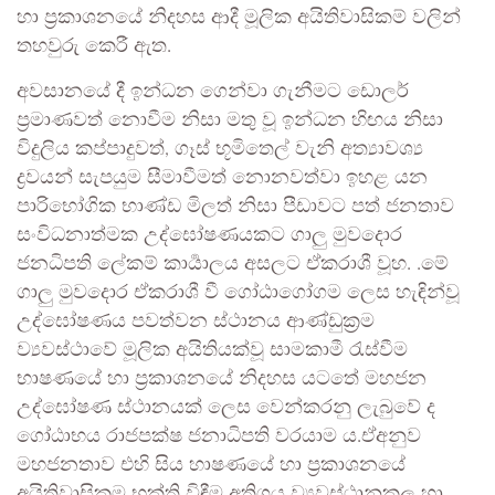
හා ප්‍රකාශනයේ නිදහස ආදී මූලික අයිතිවාසිකම් වලින්
තහවුරු කෙරී ඇත.
අවසානයේ දී ඉන්ධන ගෙන්වා ගැනීමට ඩොලර්
ප්‍රමාණවත් නොවීම නිසා මතු වූ ඉන්ධන හිඟය නිසා
විදුලිය කප්පාදුවත්, ගෑස් භූමිතෙල් වැනි අත්‍යාවශ්‍ය
ද්‍රවයන් සැපයුම සීමාවීමත් නොනවත්වා ඉහළ යන
පාරිභෝගික භාණ්ඩ මිලත් නිසා පීඩාවට පත් ජනතාව
සංවිධනාත්මක උද්ඝෝෂණයකට ගාලු මුවදොර
ජනධිපති ලේකම් කාර්‍යාලය අසලට ඒකරාශී වූහ. .මේ
ගාලු මුවදොර ඒකරාශී වී ගෝඨාගෝගම ලෙස හැඳින්වූ
උද්ඝෝෂණය පවත්වන ස්ථානය ආණ්ඩුක්‍රම
ව්‍යවස්ථාවේ මූලික අයිතියක්වූ සාමකාමී රැස්වීම
භාෂණයේ හා ප්‍රකාශනයේ නිදහස යටතේ මහජන
උද්ඝෝෂණ ස්ථානයක් ලෙස වෙන්කරනු ලැබුවේ ද
ගෝඨාභය රාජපක්ෂ ජනාධිපති වරයාම ය.ඒඅනුව
මහජනතාව එහි සිය හාෂණයේ හා ප්‍රකාශනයේ
අයිතිවාසිකම භුක්ති විඳීම අතිශය ව්‍යවස්ථානුකූල හා