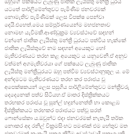
ඔහුගේ පක්ෂයට ලැබුණු ජාතික ලැයිස්තු මන්ත්‍රී ධුරය
යටතේ පාර්ලිමේන්තුවට පැමිණීම ජනවරමක්
නොමැතිව පැමිණීමක් ලෙස විපක්ෂ පෙන්වා
දෙයි.එහෙත්,මෙය සම්පූර්ණයෙන්ම මහජනතාව
නොමඟ යැවීමකි.ආණ්ඩුක්‍රම ව්‍යවස්ථාවේ සඳහන්
වන්නේ ජාතික ලැයිස්තු මන්ත්‍රී ධුරයට පත්විය හැක්කේ
ජාතික ලැයිස්තුවේ නම සඳහන් අයෙකුට හෝ
මැතිවරණයට තරඟ කළ අයෙකුට ය යනුවෙනි.ඒ අනුව
වත්මන් අගමැතිවරයා ගේ පක්ෂයට ලැබුණු ජාතික
ලැයිස්තු මන්ත්‍රීධුරයට ඔහු පත්වීම ව්‍යවස්ථානුකූල ය. මේ
අන්දමටම මැතිවරණයට තරඟ කර පරාජය වූ
අපෙක්ෂකයන් ලෙස පසුගිය පාර්ලිමේන්තුවට මන්ත්‍රීවරු
දෙදෙනෙක් පත්ව සිටියහ.ඒ මාතර දිස්ත්‍රික්කයට
තරඟකර පරාජය වූ සුන්ල් හදුන්නෙත්ති හා කොළඹ
දිස්ත්‍රික්කයට තරඟකර පරාජයට පත්වූ සරත්
ෆොන්සේකා ය.ඔවුන්ට එදා ජනවරමක් නැතැයි තර්ක
නොකර අද රනිල් වික්‍රමසිංහට පමණක් එම හේතුව මත
ජනවරමක් නැතැයි ප්‍රකශ කිරීම අවස්ථාවාදී ප්‍රකාශයකි.