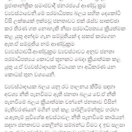
ප්‍රජාතාන්ත්‍රික සමාජවාදී ජනරජයේ ආණ්ඩු ක්‍රම
ව්‍යවස්ථාවෙනි.මේ පරමාධිපත්‍ය බලය සහිත දෙකෝටි
විසි ලක්ෂයක් ඉක්මවූ ජනතාවට එක්‍ රැස්ව සාකච්ඡා
කර තීරණ ගත නොහැකි නිසා පරමාධිපත්‍යය ක්‍රියත්මක
කළ යුතු අන්දම ගැන සම්මුතියක් ද සකස් කරගෙන
ඇත.ඒ සම්මුතිය නම් ආණ්ඩුක්‍රම
ව්‍යවස්ථාවයි.ආණ්ඩුක්‍රම ව්‍යවස්ථාවට අනුව ජනතා
පරමාධිපත්‍යය කොටස් තුනකට බෙදා ක්‍රියාත්මක කළ
යුතු ය.ඒ ව්‍යවස්ථාදායක විධායක හා අධිකරණ යන
කොටස් තුන වශයෙනි.
ව්‍යවස්ථාදායක බලය යනු රට පාලනය කිරීම සඳහා
අවශ්‍ය නීති පැනවීමට ඇති ජනතා බලය වේ.ඒ නීති
පැනවීමේ බලය ක්‍රියාත්මක වන්නේ ජනතාව විසින්
මැතිවරණයන් මගින් පත් කළ පාර්ලිමේන්තුව හරහා
ය.ඇතැම් සුවිශේෂ අවස්ථාවල නීති පැනවීමේ කාර්‍යයන්
සඳහා ජනතාවට කෙලින්ම සම්බන්ධ වීමට ද ඉඩ සලසා