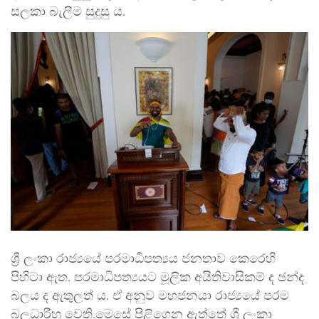
සලකා බැලීම සුදුසු ය.
ශ්‍රී ලංකා රාජ්‍යයේ පරමාධිපත්‍යය ජනතාව කෙරෙහි
පිහිටා ඇත. පරමාධිපත්‍යයට මූලික අයිතිවාසිකම් ද ඡන්ද
බලය ද ඇතුලත් ය. ඒ අනුව මහජනයා රාජ්‍යයේ පරම
බලධාරීහු වෙති.මෙසේ පිළිගෙන ඇත්තේ ශ්‍රී ලංකා