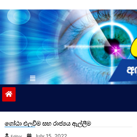
Skip
to
content
vinivida.lk
ගෝඨා එලවීම සහ රාජ්‍යය ඇල්ලීම
July 15, 2022
Editor