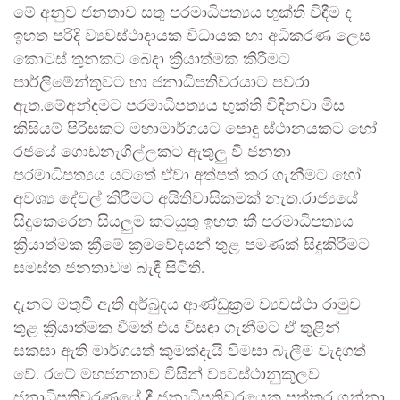
මේ අනුව ජනතාව සතු පරමාධිපත්‍යය භුක්ති විඳීම ද
ඉහත පරිදි ව්‍යවස්ථාදායක විධායක හා අධිකරණ ලෙස
කොටස් තුනකට බෙදා ක්‍රියාත්මක කිරීමට
පාර්ලිමේන්තුවට හා ජනාධිපතිවරයාට පවරා
ඇත.මේඅන්දමට පරමාධිපත්‍යය භුක්ති විඳිනවා මිස
කිසියම් පිරිසකට මහාමාර්ගයට පොදු ස්ථානයකට හෝ
රජයේ ගොඩනැගිල්ලකට ඇතුලු වී ජනතා
පරමාධිපත්‍යය යටතේ ඒවා අත්පත් කර ගැනීමට හෝ
අවශ්‍ය දේවල් කිරීමට අයිතිවාසිකමක් නැත.රාජ්‍යයේ
සිදුකෙරෙන සියලුම කටයුතු ඉහත කී පරමාධිපත්‍යය
ක්‍රියාත්මක ක්‍රීමේ ක්‍රමවේදයන් තුළ පමණක් සිදුකිරීමට
සමස්ත ජනතාවම බැඳී සිටිති.
දැනට මතුවී ඇති අර්බුදය ආණ්ඩුක්‍රම ව්‍යවස්ථා රාමුව
තුළ ක්‍රියාත්මක වීමත් එය විසඳා ගැනීමට ඒ තුළින්
සකසා ඇති මාර්ගයත් කුමක්දැයි විමසා බැලීම වැදගත්
වේ. රටේ මහජනතාව විසින් ව්‍යවස්ථානුකූලව
ජනාධිපතිවරණයේ දී ජනාධිපතිවරයෙකු පත්කර ගන්නා