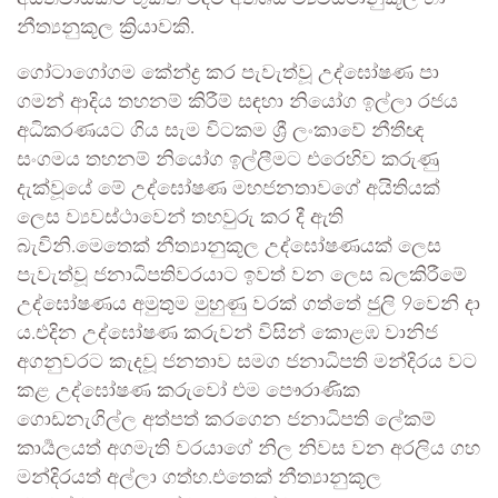
නීත්‍යනුකූල ක්‍රියාවකි.
ගෝටාගෝගම කේන්ද්‍ර කර පැවැත්වූ උද්ඝෝෂණ පා
ගමන් ආදිය තහනම් කිරීම් සඳහා නියෝග ඉල්ලා රජය
අධිකරණයට ගිය සැම විටකම ශ්‍රී ලංකාවේ නීතීඥ
සංගමය තහනම් නියෝග ඉල්ලීමට එරෙහිව කරුණු
දැක්වූයේ මේ උද්ඝෝෂණ මහජනතාවගේ අයිතියක්
ලෙස ව්‍යවස්ථාවෙන් තහවුරු කර දී ඇති
බැවිනි.මෙතෙක් නීත්‍යානුකූල උද්ඝෝෂණයක් ලෙස
පැවැත්වූ ජනාධිපතිවරයාට ඉවත් වන ලෙස බලකිරීමේ
උද්ඝෝෂණය අමුතුම මුහුණු වරක් ගත්තේ ජුලි 9වෙනි දා
ය.එදින උද්ඝෝෂණ කරුවන් විසින් කොළඹ වානිජ
අගනුවරට කැදවූ ජනතාව සමග ජනාධිපති මන්දිරය වට
කළ උද්ඝෝෂණ කරුවෝ එම පෞරාණික
ගොඩනැගිල්ල අත්පත් කරගෙන ජනාධිපති ලේකම්
කාර්‍යලයත් අගමැති වරයාගේ නිල නිවස වන අරලිය ගහ
මන්දිරයත් අල්ලා ගත්හ.එතෙක් නීත්‍යානුකූල