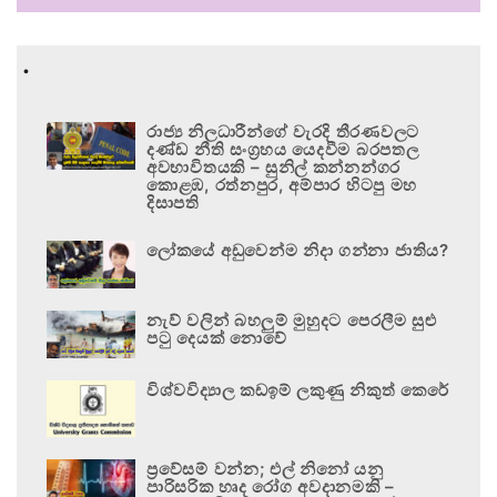
.
රාජ්‍ය නිලධාරීන්ගේ වැරදි තීරණවලට
දණ්ඩ නීති සංග්‍රහය යෙදවීම බරපතල
අවභාවිතයකි – සුනිල් කන්නන්ගර
කොළඹ, රත්නපුර, අම්පාර හිටපු මහ
දිසාපති
ලෝකයේ අඩුවෙන්ම නිදා ගන්නා ජාතිය?
නැව් වලින් බහලුම් මුහුදට පෙරලීම සුළු
පටු දෙයක් නොවේ
විශ්වවිද්‍යාල කඩඉම් ලකුණු නිකුත් කෙරේ
ප්‍රවේසම් වන්න; එල් නිනෝ යනු
පාරිසරික හෘද රෝග අවදානමකි –