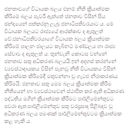
ජනතාවගේ විධායක බලය එනම් නීති ක්‍රියාත්මක
කිරීමේ බලය පැවරී ඇත්තේ ජනතාව විසින් සිය
ඡන්දයෙන් පත්කරනු ලැබූ ජනාධිපතිවරයාට ය. මේ
විධායක බලයට රාජ්‍යයේ ආරක්ෂාව ද ඇතුලත්
වේ.ජනාධිපතිවරයාගේ විධායක බලය ක්‍රියාත්මක
කිරීමේ පාලන ජාලයට කැබිනට් මණ්ඩලය හා රාජ්‍ය
සේවාව ද ඇතුලත් ය. තුන්වැනි කොටස වන්නේ
ජනතාව සතු අධිකරණ බලයයි.ඉන් අදහස් කරන්නේ
ව්‍යවස්ථාදායකය විසින් පැනවූ නීති විධායකය විසින්
ක්‍රියාත්මක කිරීමේදී මතුවන්නා වූ ගැටළු නිරාකරණය
කිරීමයි. ජනතාව සතු මෙම බලය ක්‍රියාත්මක කිරීම
නීතියෙන් හා ව්‍යවස්ථාවෙන් ස්ථාපිත කර ඇති අධිකරණ
පද්ධතිය මගින් ක්‍රියාත්මක කිරීමට පාර්ලිමේන්තුවට
පවරා ඇත.පාර්ලිමේන්තුව සතු වරප්‍රසාද පිළිබඳව වූ
අධිකරණ බලය පමණක් පාර්ලිමේන්තුවටම ක්‍රියාත්මක
කළ හැකි ය.