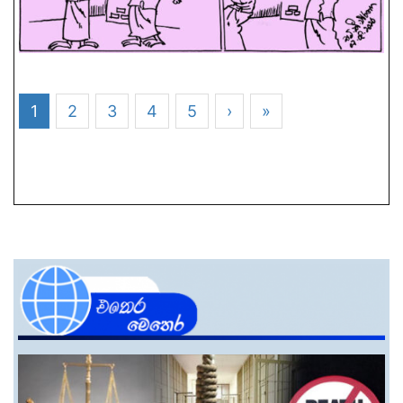
1
2
3
4
5
›
»