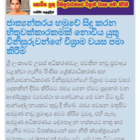
ජාත්‍යන්තරය හමුවේ සිදු කරන
හිතුවක්කාරකමක් නොවිය යුතු
විනිසුරුවන්ගේ විශ්‍රාම වයස පමා
කිරීම
ශ්‍රී ලංකාවේ උසස් අධිකරණවල පවතින නඩු ප්‍රමාදය
වළක්වා ගැනීම පිණිස ශ්‍රේෂ්ඨාධිකරණ සහ
අභියාචනාධිකරණ විනිසුරුවන්ගේ විශ්‍රාම වයස වසර
දෙකකින් දීර්ඝ කිරීමට රජය ගෙන ඒමට සූදානම් වන
ආණ්ඩුක්‍රම ව්‍යවස්ථා සංශෝධනය මේ වන විට දැඩි
ආන්දෝලනයකට තුඩු දී තිබේ. රජය පවසන මතුපිට
අරමුණ නඩු ප්‍රමාදය අවම කිරීම වුවද, එහි සැබෑ
අරමුණ අධිකරණය දේශපාලන හස්තයට නතු කර
ගැනීම බවට විපක්ෂයෙන් සහ නීති ක්ෂේත්‍රයෙන්
බරපතළ චෝදනාවක් එල්ල වේ. මේ වන විට පොදු …