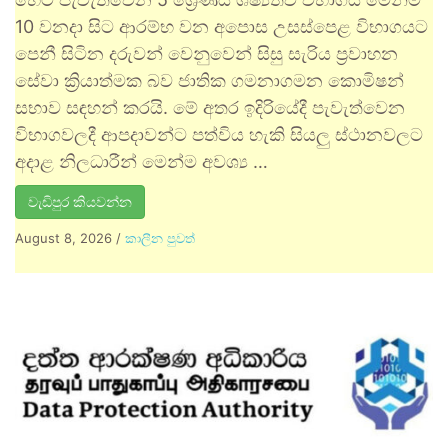
10 වනදා සිට ආරම්භ වන අපොස උසස්පෙළ විභාගයට
පෙනී සිටින දරුවන් වෙනුවෙන් සිසු සැරිය ප්‍රවාහන
සේවා ක්‍රියාත්මක බව ජාතික ගමනාගමන කොමිෂන්
සභාව සඳහන් කරයි. මේ අතර ඉදිරියේදී පැවැත්වෙන
විභාගවලදී ආපදාවන්ට පත්විය හැකි සියලු ස්ථානවලට
අදාළ නිලධාරීන් මෙන්ම අවශ්‍ය …
වැඩිපුර කියවන්න
August 8, 2026
/
කාලීන පුවත්