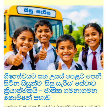
ශිෂ්‍යත්වයට සහ උසස් පෙළට පෙනී
සිටින සිසුන්ට ‘සිසු සැරිය’ සේවාව
ක්‍රියාත්මකයි – ජාතික ගමනාගමන
කොමිෂන් සභාව
හෙට පැවැත්වෙන 5 ශ්‍රේණිය ශිෂ්‍යත්ව විභාගය මෙන්ම