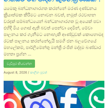
යමෙකු බන්ධනාගාරගත කරන්නේ මරණ දණ්ඩනය
ක්‍රියාත්මක කිරීමට නොවන බවත්, නමුත් රථවාහන
වරදක් සම්බන්ධයෙන් බන්ධනාගාරගත වූ අයෙක් පවා
එහිදී මිය ගොස් ඇති බවත් පෙන්වා දෙමින්, මේවා
පාලනය කර ගැනීමට නොහැකි ආණ්ඩුවක් කොහොමද
රටක් පාලනය කරන්නේදැයි සමගි ජන බලවේගයේ
මහලේකම්, පාර්ලිමේන්තු මන්ත්‍රී රංජිත් මද්දුම බණ්ඩාර
මහතා ප්‍රශ්න …
වැඩිපුර කියවන්න
August 8, 2026
/
කාලීන පුවත්