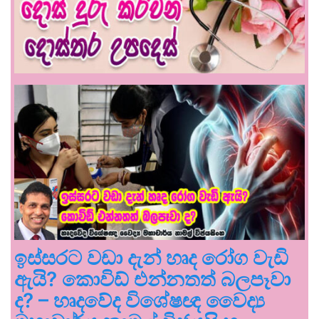
ඉස්සරට වඩා දැන් හෘද රෝග වැඩි
ඇයි? කොවිඩ් එන්නතත් බලපෑවා
ද? – හෘදවේද විශේෂඥ වෛද්‍ය