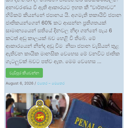
අනාවරණය වී ඇති ආකාරයට ඉහත කී “වාර්තාවට”
හිමිකම් කියන්නේ ජපානය යි. අගමැති තකායිචි ජපාන
ජාතිකයන්ගෙන් 60% කට ආසන්න ප්‍රතිශතයක්
සාමාන්‍යයෙන් සතියේ දිනවල නිදා ගන්නේ පැය 6
කටත් අඩු කාලයක් බව හෙළි වී තිබේ. මේ
ආකාරයෙන් නින්ද අඩු වීම නිසා ජපාන වැසියන් තුළ
ඇතිවන කායික මානසික වෙහෙස මේ වනවිට ජාතික
ගැටලුවක් බවට පත්ව ඇත. මෙම වෙහෙස …
වැඩිපුර කියවන්න
August 6, 2026
/
එතෙර – මෙතෙර