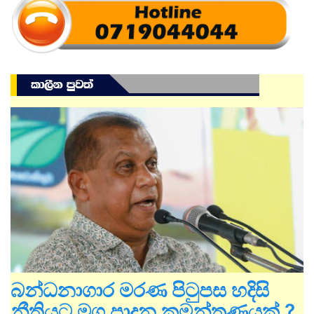
බන්ධනාගාර මරණ පිටුපස හදිසි
නීතියට මග පාදන කුමන්ත්‍රණයක් ?