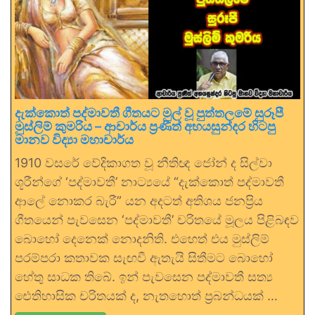
දැක්කොත් පද්මාවතී ගීතයට මුල් වූ පුත්තලමේ සුරූපී
මුස්ලිම් කුමරිය – ආචාර්ය ප්‍රණීත් අභයසුන්දර හිටපු
මානව විද්‍යා මහාචාර්ය
1910 වසරේ වේදිකාගත වූ නීතිඥ ජෝන් ද සිල්වා
ශූරීන්ගේ ‘පද්මාවතී’ නාට්‍යයේ “දැක්කොත් පද්මාවතී
ආලේ නොකර බැරී” යන අදටත් අතිශය ජනප්‍රිය
ගීතයෙන් පැවසෙන ‘පද්මාවතී’ චරිතයේ මූලය පිළිබඳව
බොහෝ දෙනෙක් නොදනිති. එහෙත් එය මුස්ලිම්
පරම්පරා කතාවක සැඟවී ඇතැයි සිතීමට බොහෝ
හේතු සාධක තිබේ. ඉන් පැවසෙන පද්මාවතී සත්‍ය
ඓතිහාසික චරිතයක් ද, නැතහොත් ප්‍රබන්ධයක් …