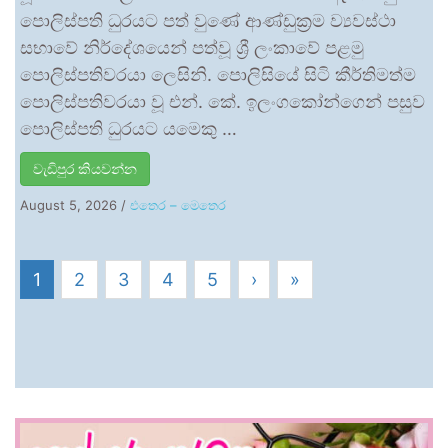
පොලිස්පති ධුරයට පත් වුණේ ආණ්ඩුක්‍රම ව්‍යවස්ථා
සභාවේ නිර්දේශයෙන් පත්වූ ශ්‍රී ලංකාවේ පළමු
පොලිස්පතිවරයා ලෙසිනි. පොලිසියේ සිටි කීර්තිමත්ම
පොලිස්පතිවරයා වූ එන්. කේ. ඉලංගකෝන්ගෙන් පසුව
පොලිස්පති ධුරයට යමෙකු …
වැඩිපුර කියවන්න
August 5, 2026
/
එතෙර – මෙතෙර
1
2
3
4
5
›
»