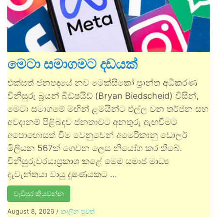
මෙටා සමාගමට දඩයක්
එක්සත් ජනපදයේ නව මෙක්සිකෝ ප්‍රාන්ත අධිකරණ
විනිසුරු බ්‍රයන් බීඩ්ෂයිඩ් (Bryan Biedscheid) විසින්,
මෙටා සමාගමේ මඟින් ළමයින්ට එල්ල වන තර්ජන සහ
අවදානම් පිළිබඳව ජනතාවට අනතුරු ඇඟවීමට
අපොහොසත් වීම වෙනුවෙන් අමෙරිකානු ඩොලර්
මිලියන 567ක් ගෙවන ලෙස නියෝග කර තිබේ.
විනිසුරුවරයාප්‍රකාශ කළේ මෙම සමාජ මාධ්‍ය
දැවැන්තයා වායු දූෂණයකට …
වැඩිපුර කියවන්න
August 8, 2026
/
කාලීන පුවත්