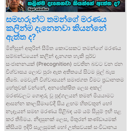
සමහරුන්ට තමන්ගේ මරණය
කලින්ම දැනෙනවා කියන්නේ
ඇත්ත ද?
මිනිසුන් අතුරින් සීමිත කොටසකට තමන්ගේ මරණය
සම්බන්ධයෙන් කලින් දැනගත හැකි පූර්ව
සංජානනයක් (Precognition) පවතින බවට වන ජන
විශ්වාසය ලොව පුරා ඈත අතීතයේ සිටම මුල් බැස
තිබේ. මෙවැනි විශ්වාසයන් සමාජගත වීමට ප්‍රධානතම
හේතුවක් වන්නේ, අනපේක්ෂිත ලෙස අකල්
මරණවලට ගොදුරු වූ පුද්ගලයන් තමන් මියයාමට
ආසන්න කාලසීමාවේදී සිය ළඟම හිතවතුන් හෝ
නෑදෑයන් සමඟ මරණය පිළිබඳ යම් යම් සියුම් ඉඟි පළ
කර තිබීමය. නිදසුනක් ලෙස, මිතුරන් කණ්ඩායමක්
කිසියම් ඉදිරි සැලසුමක් හෝ උත්සවයක් සංවිධානය