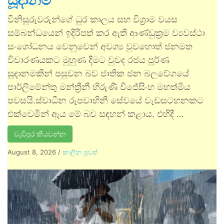
සූදානම්
විනිසුරුවරුන්ගේ ධුර කාලය සහ විශ්‍රාම වයස
සම්බන්ධයෙන් ඉදිරිපත් කර ඇති ආණ්ඩුක්‍රම ව්‍යවස්ථා
සංශෝධනය වෙනුවෙන් අවශ්‍ය වුවහොත් ජනමත
විචාරණයකට මුහුණ දීමට වුවද රජය පූර්ණ
සූදානමකින් පසුවන බව ජාතික ජන බලවේගයේ
පාර්ලිමේන්තු මන්ත්‍රීනී හිරුණි විජේසිංහ මහත්මිය
පවසයි.ස්වාධීන රූපවාහිනී සේවයේ වැඩසටහනකට
එක්වෙමින් ඇය මේ බව සඳහන් කළාය. එහිදී …
වැඩිපුර කියවන්න
August 8, 2026
/
කාලීන පුවත්