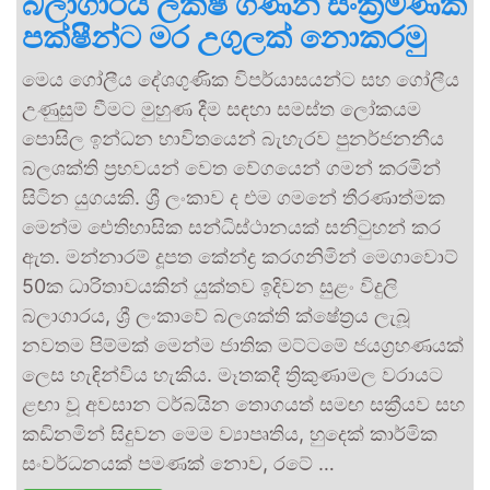
බලාගාරය ලක්ෂ ගණන් සංක්‍රමණික
පක්ෂීන්ට මර උගුලක් නොකරමු
මෙය ගෝලීය දේශගුණික විපර්යාසයන්ට සහ ගෝලීය
උණුසුම් වීමට මුහුණ දීම සඳහා සමස්ත ලෝකයම
පොසිල ඉන්ධන භාවිතයෙන් බැහැරව පුනර්ජනනීය
බලශක්ති ප්‍රභවයන් වෙත වේගයෙන් ගමන් කරමින්
සිටින යුගයකි. ශ්‍රී ලංකාව ද එම ගමනේ තීරණාත්මක
මෙන්ම ඓතිහාසික සන්ධිස්ථානයක් සනිටුහන් කර
ඇත. මන්නාරම් දූපත කේන්ද්‍ර කරගනිමින් මෙගාවොට්
50ක ධාරිතාවයකින් යුක්තව ඉදිවන සුළං විදුලි
බලාගාරය, ශ්‍රී ලංකාවේ බලශක්ති ක්ෂේත්‍රය ලැබූ
නවතම පිම්මක් මෙන්ම ජාතික මට්ටමේ ජයග්‍රහණයක්
ලෙස හැඳින්විය හැකිය. මෑතකදී ත්‍රිකුණාමල වරායට
ළඟා වූ අවසාන ටර්බයින තොගයත් සමඟ සක්‍රීයව සහ
කඩිනමින් සිදුවන මෙම ව්‍යාපෘතිය, හුදෙක් කාර්මික
සංවර්ධනයක් පමණක් නොව, රටේ …