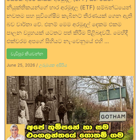
නියුක්තිකයන්ගේ භාර අරමුදල (ETF) සම්බන්ධයෙන්
නවතම සහ සුවිශේෂීම කැබිනට් තීරණයක් ගෙන ඇති
බව වාර්තා වේ. එනම් මෙම අරමුදල් දෙකම එකම
පාලන ව්‍යුහයක් යටතට පත් කිරීම පිළිබඳවයි. මෙහිදී
එක්වරම අපගේ සිහියට නැංවෙනුයේ එහි …
වැඩිපුර කියවන්න
June 25, 2026
/
උරුමයක අසිරිය