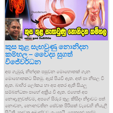
කුස තුළ සැඟවුණු නොනිදන
කම්හල – වෛද්‍ය සුගත්
විජේවර්ධන
අප ගැඹුරු නින්දක පසුවන මොහොතක් ගැන
මොහොතකට සිතමු. ඇස් පියවී ඇත. අත් පා නිසල වී
ඇත. බාහිර ලෝකය හා අප අතර ඇති සියලු
සම්බන්ධතා පාහේ අක්‍රිය වී ඇත. එහෙත් අප
නොදැනුවත්වම, අපගේ සිරුර තුළ කිසිදා නිද්‍රාවට පත්
නොවන, නොනවතින සේවක පිරිසක් වැඩෙහි නියැලී
සිටිති. හදවත අඛණ්ඩව ගැහෙයි, පෙනහළු හුස්ම