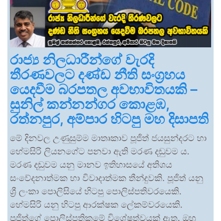
රාජ්‍ය නිලධාරීන්ගේ වැරදි
තීරණවලට දණ්ඩ නීති සංග්‍රහය
යෙදවීම බරපතල අවභාවිතයකි –
සුනිල් කන්නන්ගර කොළඹ,
රත්නපුර, අම්පාර හිටපු මහ දිසාපති
මේ දිනවල උණුසුම්ම මාතෘකාව පූජිත් ජයසුන්දරට හා
හේමසිරි ලියනගේට පනවා ඇති මරණ දඬුවම ය.
මරණ දඬුවම යනු මානව ඉතිහාසයේ අතිශය
සංවේදනාත්මක හා විවාදාත්මක තීන්දුවකි. පූජිත් යනු
ශ්‍රී ලංකා පොලිසියේ හිටපු පොලිස්පතිවරයෙකි.
හේමසිරි යනු හිටපු ආරක්ෂක ලේකම්වරයෙකි.
පූජිත්ගේ පොලිස්පතිකමේ විශේෂත්වයක් ඇත. ඔහු