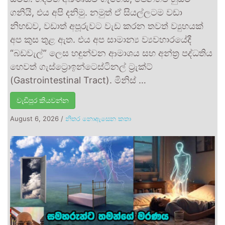
ගනියි, එය අපි දනිමු. නමුත් ඒ සියල්ලටම වඩා
නිහඬව, වඩාත් අපූරුවට වැඩ කරන තවත් ව්‍යුහයක්
අප කුස තුළ ඇත. එය අප සාමාන්‍ය ව්‍යවහාරයේදී
“බඩවැල්” ලෙස හඳුන්වන ආමාශය සහ අන්ත්‍ර පද්ධතිය
හෙවත් ගැස්ට්‍රොඉන්ටෙස්ටිනල් ට්‍රැක්ට්
(Gastrointestinal Tract). මිනිස් …
වැඩිපුර කියවන්න
August 6, 2026
/
නිතර නොඇසෙන කතා