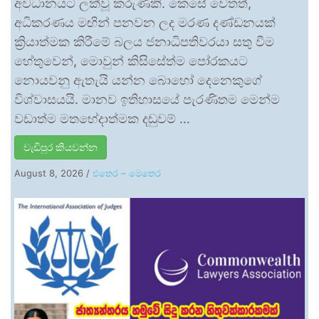
අවධානයට ලක්වූ කරුණකි. කෙසේ වෙතත්,
අධිකරණය මඟින් පනවන ලද මරණ දණ්ඩනයක්
ක්‍රියාත්මක කිරීමේ බලය ජනාධිපතිවරයා සතු වීම
හේතුවෙන්, මොවුන් කිසිසේත්ම පෝරකයට
නොයවනු ඇතැයි යන්න බොහෝ දෙනෙකුගේ
විශ්වාසයයි. මානව ඉතිහාසයේ පැරණිතම මෙන්ම
වඩාත්ම මතභේදාත්මක දඬුවම් …
වැඩිපුර කියවන්න
August 8, 2026
/
එතෙර – මෙතෙර