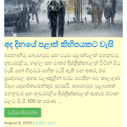
අද දිනයේ පළාත් කිහිපයකට වැසි
බස්නාහිර, සබරගමුව සහ වයඹ පළාත්වලත් මහනුවර,
නුවරඑළිය, ගාල්ල සහ මාතර දිස්ත්‍රික්කවලත් විටින් විට
වැසි හෝ ගිගුරුම් සහිත වැසි ඇති වන අතර, එම
ප්‍රදේශවල අහස වලාකුළින් බරව පවතින බව කාලගුණ
විද්‍යා දෙපාර්තමේන්තුව පවසයි. සබරගමුව පළාතෙත්
මහනුවර සහ නුවරඑළිය දිස්ත්‍රික්කවලත් ඇතැම් ස්ථාන
වලට මි.මී 100 ක පමණ …
වැඩිපුර කියවන්න
August 8, 2026
/
කාලීන පුවත්