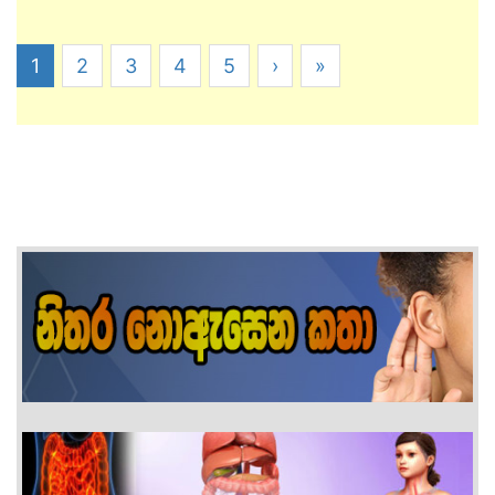
1
2
3
4
5
›
»