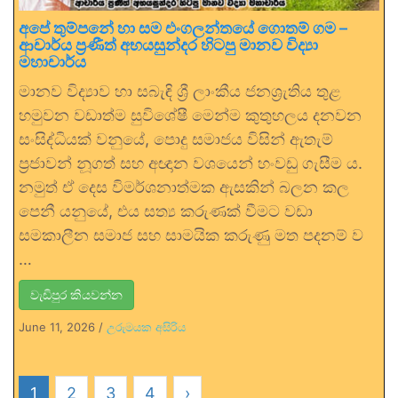
අපේ තුම්පනේ හා සම එංගලන්තයේ ගොතම් ගම –
ආචාර්ය ප්‍රණීත් අභයසුන්දර හිටපු මානව විද්‍යා
මහාචාර්ය
මානව විද්‍යාව හා සබැඳි ශ්‍රී ලාංකීය ජනශ්‍රැතිය තුළ
හමුවන වඩාත්ම සුවිශේෂී මෙන්ම කුතුහලය දනවන
සංසිද්ධියක් වනුයේ, පොදු සමාජය විසින් ඇතැම්
ප්‍රජාවන් නූගත් සහ අඥාන වශයෙන් හංවඩු ගැසීම ය.
නමුත් ඒ දෙස විමර්ශනාත්මක ඇසකින් බලන කල
පෙනී යනුයේ, එය සත්‍ය කරුණක් වීමට වඩා
සමකාලීන සමාජ සහ සාමයික කරුණු මත පදනම් ව
…
වැඩිපුර කියවන්න
June 11, 2026
/
උරුමයක අසිරිය
1
2
3
4
›