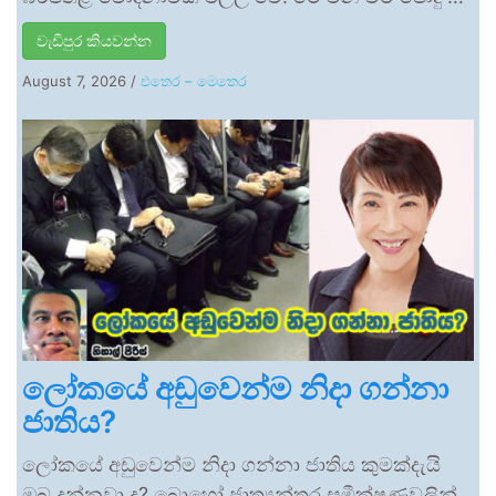
වැඩිපුර කියවන්න
August 7, 2026
/
එතෙර – මෙතෙර
ලෝකයේ අඩුවෙන්ම නිදා ගන්නා
ජාතිය?
ලෝකයේ අඩුවෙන්ම නිදා ගන්නා ජාතිය කුමක්දැයි
ඔබ දන්නවා ද? බොහෝ ජාත්‍යන්තර සමීක්ෂණවලින්