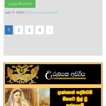
වැඩිපුර කියවන්න
July 11, 2026
/
නිතර නොඇසෙන කතා
1
2
3
4
›