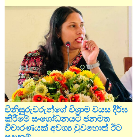
විනිසුරුවරුන්ගේ විශ්‍රාම වයස දීර්ඝ
කිරීමේ සංශෝධනයට ජනමත
විචාරණයක් අවශ්‍ය වුවහොත් ඊට