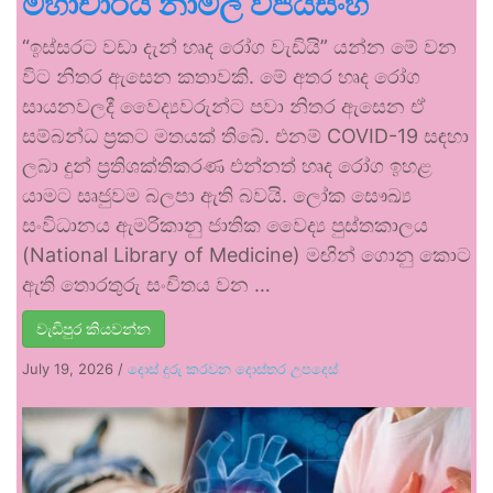
මහාචාර්ය නාමල් විජයසිංහ
“ඉස්සරට වඩා දැන් හෘද රෝග වැඩියි” යන්න මේ වන
විට නිතර ඇසෙන කතාවකි. මේ අතර හෘද රෝග
සායනවලදී වෛද්‍යවරුන්ට පවා නිතර ඇසෙන ඒ
සම්බන්ධ ප්‍රකට මතයක් තිබේ. එනම් COVID-19 සඳහා
ලබා දුන් ප්‍රතිශක්තිකරණ එන්නත් හෘද රෝග ඉහළ
යාමට සෘජුවම බලපා ඇති බවයි. ලෝක සෞඛ්‍ය
සංවිධානය ඇමරිකානු ජාතික වෛද්‍ය පුස්තකාලය
(National Library of Medicine) මඟින් ගොනු කොට
ඇති තොරතුරු සංචිතය වන …
වැඩිපුර කියවන්න
July 19, 2026
/
දොස් දුරු කරවන දොස්තර උපදෙස්