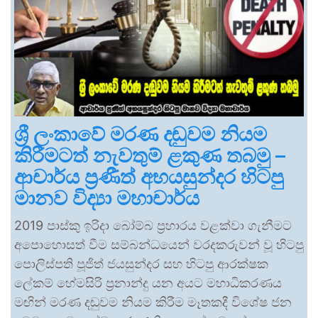
ශ්‍රී ලංකාවේ මරණ දඬුවම නියම
කිරීමටත් නැවතුම් ළකුණ තබමු –
ආචාර්ය ප්‍රණීත් අභයසුන්දර හිටපු
මානව විද්‍යා මහාචාර්ය
2019 පාස්කු ඉරිදා බෝම්බ ප්‍රහාරය වළක්වා ගැනීමට
අපොහොසත් වීම සම්බන්ධයෙන් වරදකරුවන් වූ හිටපු
පොලිස්පති පූජිත් ජයසුන්දර සහ හිටපු ආරක්ෂක
ලේකම් හේමසිරි ප්‍රනාන්දු යන අයට මහාධිකරණය
මඟින් මරණ දඬුවම නියම කිරීම මෑතකදී විශේෂ ජන