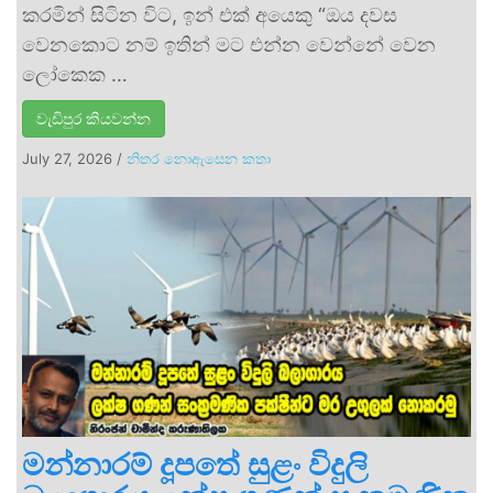
කරමින් සිටින විට, ඉන් එක් අයෙකු “ඔය දවස
වෙනකොට නම් ඉතින් මට එන්න වෙන්නේ වෙන
ලෝකෙක …
වැඩිපුර කියවන්න
July 27, 2026
/
නිතර නොඇසෙන කතා
මන්නාරම් දූපතේ සුළං විදුලි