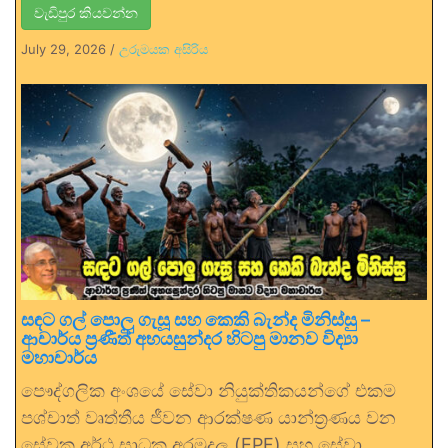
වැඩිපුර කියවන්න
July 29, 2026
/
උරුමයක අසිරිය
සඳට ගල් පොලු ගැසූ සහ කෙකි බැන්ද මිනිස්සු –
ආචාර්ය ප්‍රණීත් අභයසුන්දර හිටපු මානව විද්‍යා
මහාචාර්ය
පෞද්ගලික අංශයේ සේවා නියුක්තිකයන්ගේ එකම
පශ්චාත් වෘත්තීය ජීවන ආරක්ෂණ යාන්ත්‍රණය වන
සේවක අර්ථ සාධක අරමුදල (EPF) සහ සේවා