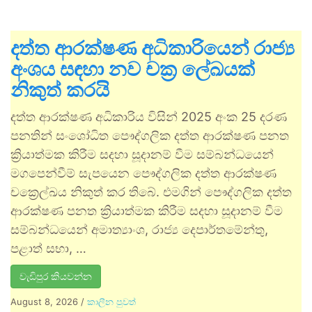
දත්ත ආරක්ෂණ අධිකාරියෙන් රාජ්‍ය
අංශය සඳහා නව චක්‍ර ලේඛයක්
නිකුත් කරයි
දත්ත ආරක්ෂණ අධිකාරිය විසින් 2025 අංක 25 දරණ
පනතින් සංශෝධිත පෞද්ගලික දත්ත ආරක්ෂණ පනත
ක්‍රියාත්මක කිරීම සදහා සූදානම් වීම සම්බන්ධයෙන්
මගපෙන්වීම් සැපයෙන පෞද්ගලික දත්ත ආරක්ෂණ
චක්‍රෙල්ඛය නිකුත් කර තිබේ. එමගින් පෞද්ගලික දත්ත
ආරක්ෂණ පනත ක්‍රියාත්මක කිරීම සදහා සූදානම් වීම
සම්බන්ධයෙන් අමාත්‍යාංශ, රාජ්‍ය දෙපාර්තමේන්තු,
පළාත් සභා, …
වැඩිපුර කියවන්න
August 8, 2026
/
කාලීන පුවත්