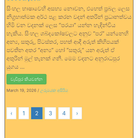
සිංහල භාෂාවෙහි අසභ්‍ය නොවන, එහෙත් ප්‍රබල ලෙස
නිග්‍රහාත්මක අර්ථ පළ කරන වදන් අතරින් ප්‍රධානත්වය
හිමි වන වදනක් ලෙස “පරයා” යන්න හැඳින්විය
හැකිය. සිංහල ශබ්දකෝෂවලට අනුව “පර” යන්නෙහි
අන්‍ය, සතුරු, පිටස්තර, පහත් ආදී අරුත් කිහිපයක්
පවතින අතර “අන්‍ය” හෝ “සතුරු” යන අරුත් ඒ
අතුරින් මුල් තැනක් ගනී. මෙම වදනට අනුරාධපුර
යුගය …
වැඩිපුර කියවන්න
March 19, 2026
/
උරුමයක අසිරිය
‹
1
2
3
4
›