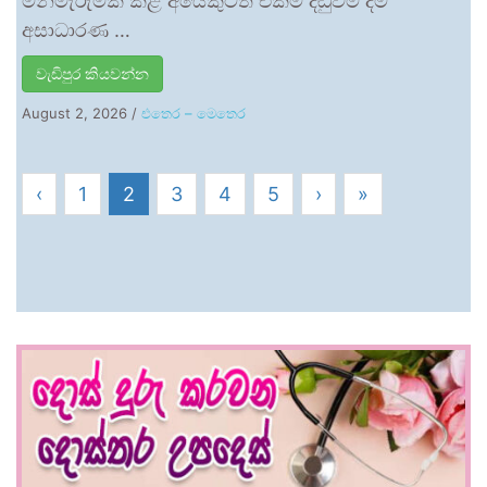
මිනීමැරුමක් කළ අයෙකුටත් එකම දඬුවම දීම
අසාධාරණ …
වැඩිපුර කියවන්න
August 2, 2026
/
එතෙර – මෙතෙර
‹
1
2
3
4
5
›
»