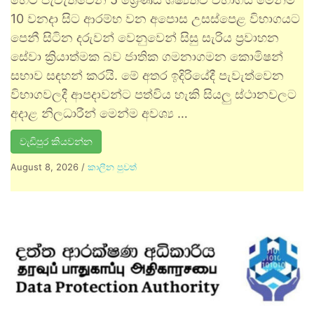
10 වනදා සිට ආරම්භ වන අපොස උසස්පෙළ විභාගයට
පෙනී සිටින දරුවන් වෙනුවෙන් සිසු සැරිය ප්‍රවාහන
සේවා ක්‍රියාත්මක බව ජාතික ගමනාගමන කොමිෂන්
සභාව සඳහන් කරයි. මේ අතර ඉදිරියේදී පැවැත්වෙන
විභාගවලදී ආපදාවන්ට පත්විය හැකි සියලු ස්ථානවලට
අදාළ නිලධාරීන් මෙන්ම අවශ්‍ය …
වැඩිපුර කියවන්න
August 8, 2026
/
කාලීන පුවත්