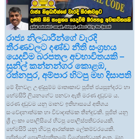
රාජ්‍ය නිලධාරීන්ගේ වැරදි
තීරණවලට දණ්ඩ නීති සංග්‍රහය
යෙදවීම බරපතල අවභාවිතයකි –
සුනිල් කන්නන්ගර කොළඹ,
රත්නපුර, අම්පාර හිටපු මහ දිසාපති
මේ දිනවල උණුසුම්ම මාතෘකාව පූජිත් ජයසුන්දරට හා
හේමසිරි ලියනගේට පනවා ඇති මරණ දඬුවම ය.
මරණ දඬුවම යනු මානව ඉතිහාසයේ අතිශය
සංවේදනාත්මක හා විවාදාත්මක තීන්දුවකි. පූජිත් යනු
ශ්‍රී ලංකා පොලිසියේ හිටපු පොලිස්පතිවරයෙකි.
හේමසිරි යනු හිටපු ආරක්ෂක ලේකම්වරයෙකි.
පූජිත්ගේ පොලිස්පතිකමේ විශේෂත්වයක් ඇත. ඔහු