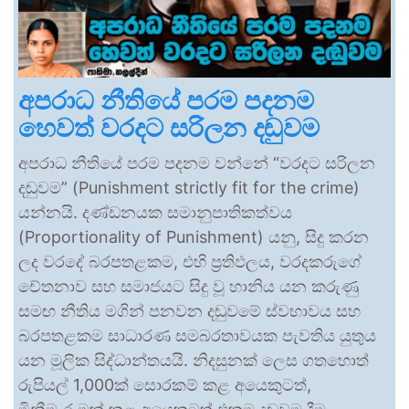
අපරාධ නීතියේ පරම පදනම
හෙවත් වරදට සරිලන දඬුවම
අපරාධ නීතියේ පරම පදනම වන්නේ “වරදට සරිලන
දඬුවම” (Punishment strictly fit for the crime)
යන්නයි. දණ්ඩනයක සමානුපාතිකත්වය
(Proportionality of Punishment) යනු, සිදු කරන
ලද වරදේ බරපතළකම, එහි ප්‍රතිඵලය, වරදකරුගේ
චේතනාව සහ සමාජයට සිදු වූ හානිය යන කරුණු
සමඟ නීතිය මගින් පනවන දඬුවමේ ස්වභාවය සහ
බරපතළකම සාධාරණ සමබරතාවයක පැවතිය යුතුය
යන මූලික සිද්ධාන්තයයි. නිදසුනක් ලෙස ගතහොත්
රුපියල් 1,000ක් සොරකම් කළ අයෙකුටත්,