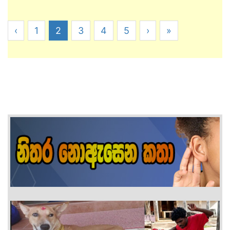
‹
1
2
3
4
5
›
»