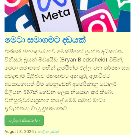
මෙටා සමාගමට දඩයක්
එක්සත් ජනපදයේ නව මෙක්සිකෝ ප්‍රාන්ත අධිකරණ
විනිසුරු බ්‍රයන් බීඩ්ෂයිඩ් (Bryan Biedscheid) විසින්,
මෙටා සමාගමේ මඟින් ළමයින්ට එල්ල වන තර්ජන සහ
අවදානම් පිළිබඳව ජනතාවට අනතුරු ඇඟවීමට
අපොහොසත් වීම වෙනුවෙන් අමෙරිකානු ඩොලර්
මිලියන 567ක් ගෙවන ලෙස නියෝග කර තිබේ.
විනිසුරුවරයාප්‍රකාශ කළේ මෙම සමාජ මාධ්‍ය
දැවැන්තයා වායු දූෂණයකට …
වැඩිපුර කියවන්න
August 8, 2026
/
කාලීන පුවත්