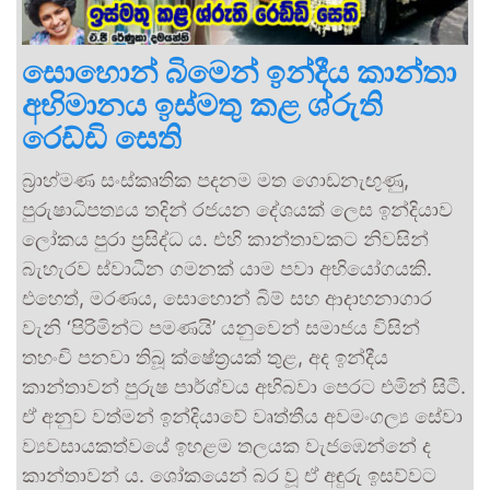
සොහොන් බිමෙන් ඉන්දීය කාන්තා
අභිමානය ඉස්මතු කළ ශ්රුති
රෙඩ්ඩි සෙති
බ්‍රාහ්මණ සංස්කෘතික පදනම මත ගොඩනැඟුණු,
පුරුෂාධිපත්‍යය තදින් රජයන දේශයක් ලෙස ඉන්දියාව
ලෝකය පුරා ප්‍රසිද්ධ ය. එහි කාන්තාවකට නිවසින්
බැහැරව ස්වාධීන ගමනක් යාම පවා අභියෝගයකි.
එහෙත්, මරණය, සොහොන් බිම් සහ ආදාහනාගාර
වැනි ‘පිරිමින්ට පමණයි’ යනුවෙන් සමාජය විසින්
තහංචි පනවා තිබූ ක්ෂේත්‍රයක් තුළ, අද ඉන්දීය
කාන්තාවන් පුරුෂ පාර්ශ්වය අභිබවා පෙරට එමින් සිටී.
ඒ අනුව වත්මන් ඉන්දියාවේ වෘත්තීය අවමංගල්‍ය සේවා
ව්‍යවසායකත්වයේ ඉහළම තලයක වැජඹෙන්නේ ද
කාන්තාවන් ය. ශෝකයෙන් බර වූ ඒ අඳුරු ඉසව්වට