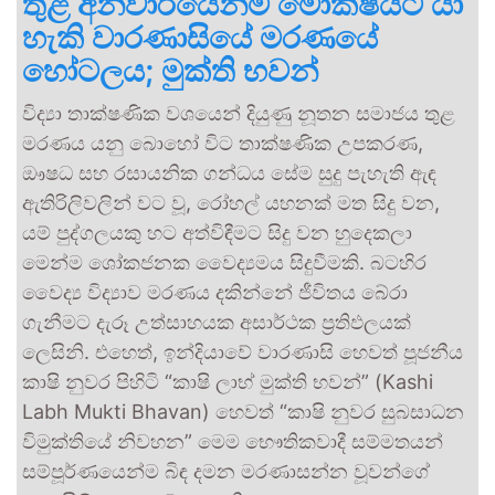
තුළ අනිවාර්යෙන්ම මෝක්ෂයට යා
හැකි වාරණාසියේ මරණයේ
හෝටලය; මුක්ති භවන්
විද්‍යා තාක්ෂණික වශයෙන් දියුණු නූතන සමාජය තුළ
මරණය යනු බොහෝ විට තාක්ෂණික උපකරණ,
ඖෂධ සහ රසායනික ගන්ධය සේම සුදු පැහැති ඇඳ
ඇතිරිලිවලින් වට වූ, රෝහල් යහනක් මත සිදු වන,
යම් පුද්ගලයකු හට අත්විඳීමට සිදු වන හුදෙකලා
මෙන්ම ශෝකජනක වෛද්‍යමය සිදුවීමකි. බටහිර
වෛද්‍ය විද්‍යාව මරණය දකින්නේ ජීවිතය බේරා
ගැනීමට දැරූ උත්සාහයක අසාර්ථක ප්‍රතිඵලයක්
ලෙසිනි. එහෙත්, ඉන්දියාවේ වාරණාසි හෙවත් පූජනීය
කාෂි නුවර පිහිටි “කාෂි ලාභ් මුක්ති භවන්” (Kashi
Labh Mukti Bhavan) හෙවත් “කාෂි නුවර සුබසාධන
විමුක්තියේ නිවහන” මෙම භෞතිකවාදී සම්මතයන්
සම්පූර්ණයෙන්ම බිඳ දමන මරණාසන්න වූවන්ගේ