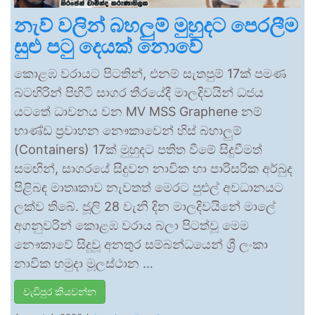
නැව් වලින් බහලුම් මුහුදට පෙරලීම
සුළු පටු දෙයක් නොවේ
කොළඹ වරායට පිටතින්, එනම් සැතපුම් 17ක් පමණ
බටහිරින් පිහිටි සාගර තීරයේදී මාලදිවයින් ධජය
යටතේ ධාවනය වන MV MSS Graphene නම්
භාණ්ඩ ප්‍රවාහන නෞකාවෙන් හිස් බහාලුම්
(Containers) 17ක් මුහුදට පතිත වීමේ සිදුවීමත්
සමඟින්, සාගරයේ සිදුවන නාවික හා පාරිසරික අර්බුද
පිළිබඳ මාතෘකාව නැවතත් මෙරට පුළුල් අවධානයට
ලක්ව තිබේ. ජූලි 28 වැනි දින මාලදිවයිනේ මාලේ
අගනුවරින් කොළඹ වරාය බලා පිටත්වූ මෙම
නෞකාවේ සිදුවූ අනතුර සම්බන්ධයෙන් ශ්‍රී ලංකා
නාවික හමුදා මූලස්ථාන …
වැඩිපුර කියවන්න