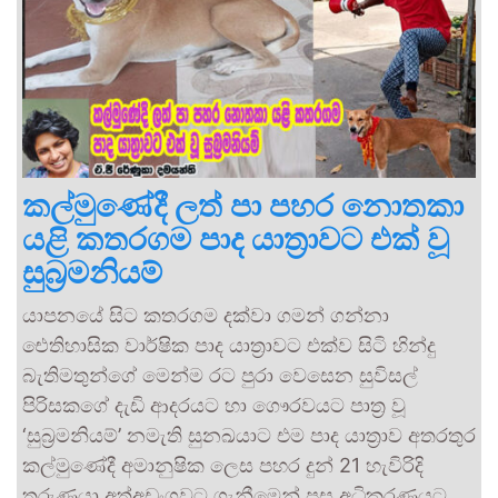
කල්මුණේදී ලත් පා පහර නොතකා
යළි කතරගම පාද යාත්‍රාවට එක් වූ
සුබ්‍රමනියම්
යාපනයේ සිට කතරගම දක්වා ගමන් ගන්නා
ඓතිහාසික වාර්ෂික පාද යාත්‍රාවට එක්ව සිටි හින්දු
බැතිමතුන්ගේ මෙන්ම රට පුරා වෙසෙන සුවිසල්
පිරිසකගේ දැඩි ආදරයට හා ගෞරවයට පාත්‍ර වූ
‘සුබ්‍රමනියම්’ නමැති සුනඛයාට එම පාද යාත්‍රාව අතරතුර
කල්මුණේදී අමානුෂික ලෙස පහර දුන් 21 හැවිරිදි
තරුණයා අත්අඩංගුවට ගැනීමෙන් පසු අධිකරණයට