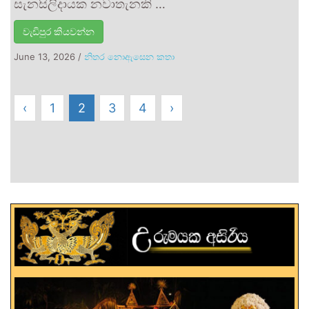
සැනසිලිදායක නවාතැනකි …
වැඩිපුර කියවන්න
June 13, 2026
/
නිතර නොඇසෙන කතා
‹
1
2
3
4
›