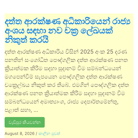
දත්ත ආරක්ෂණ අධිකාරියෙන් රාජ්‍ය
අංශය සඳහා නව චක්‍ර ලේඛයක්
නිකුත් කරයි
දත්ත ආරක්ෂණ අධිකාරිය විසින් 2025 අංක 25 දරණ
පනතින් සංශෝධිත පෞද්ගලික දත්ත ආරක්ෂණ පනත
ක්‍රියාත්මක කිරීම සදහා සූදානම් වීම සම්බන්ධයෙන්
මගපෙන්වීම් සැපයෙන පෞද්ගලික දත්ත ආරක්ෂණ
චක්‍රෙල්ඛය නිකුත් කර තිබේ. එමගින් පෞද්ගලික දත්ත
ආරක්ෂණ පනත ක්‍රියාත්මක කිරීම සදහා සූදානම් වීම
සම්බන්ධයෙන් අමාත්‍යාංශ, රාජ්‍ය දෙපාර්තමේන්තු,
පළාත් සභා, …
වැඩිපුර කියවන්න
August 8, 2026
/
කාලීන පුවත්