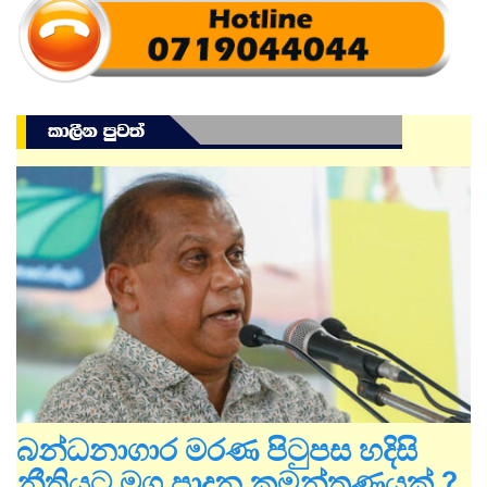
බන්ධනාගාර මරණ පිටුපස හදිසි
නීතියට මග පාදන කුමන්ත්‍රණයක් ?