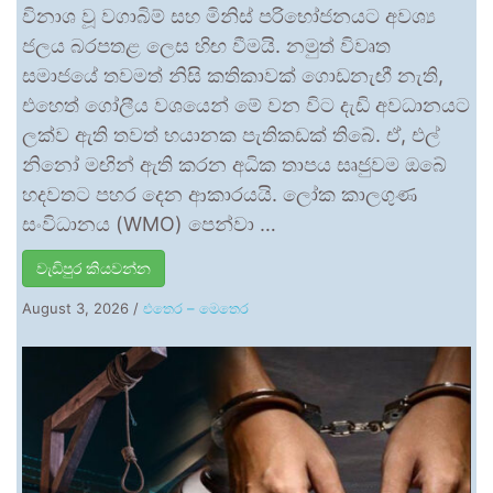
විනාශ වූ වගාබිම් සහ මිනිස් පරිභෝජනයට අවශ්‍ය
ජලය බරපතළ ලෙස හිඟ වීමයි. නමුත් විවෘත
සමාජයේ තවමත් නිසි කතිකාවක් ගොඩනැඟී නැති,
එහෙත් ගෝලීය වශයෙන් මේ වන විට දැඩි අවධානයට
ලක්ව ඇති තවත් භයානක පැතිකඩක් තිබේ. ඒ, එල්
නිනෝ මඟින් ඇති කරන අධික තාපය සෘජුවම ඔබේ
හදවතට පහර දෙන ආකාරයයි. ලෝක කාලගුණ
සංවිධානය (WMO) පෙන්වා …
වැඩිපුර කියවන්න
August 3, 2026
/
එතෙර – මෙතෙර