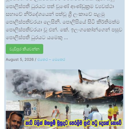
පොලිස්පති ධුරයට පත් වුණේ ආණ්ඩුක්‍රම ව්‍යවස්ථා
සභාවේ නිර්දේශයෙන් පත්වූ ශ්‍රී ලංකාවේ පළමු
පොලිස්පතිවරයා ලෙසිනි. පොලිසියේ සිටි කීර්තිමත්ම
පොලිස්පතිවරයා වූ එන්. කේ. ඉලංගකෝන්ගෙන් පසුව
පොලිස්පති ධුරයට යමෙකු …
වැඩිපුර කියවන්න
August 5, 2026
/
එතෙර – මෙතෙර