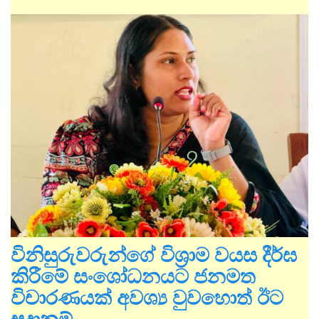
විනිසුරුවරුන්ගේ විශ්‍රාම වයස දීර්ඝ
කිරීමේ සංශෝධනයට ජනමත
විචාරණයක් අවශ්‍ය වුවහොත් ඊට