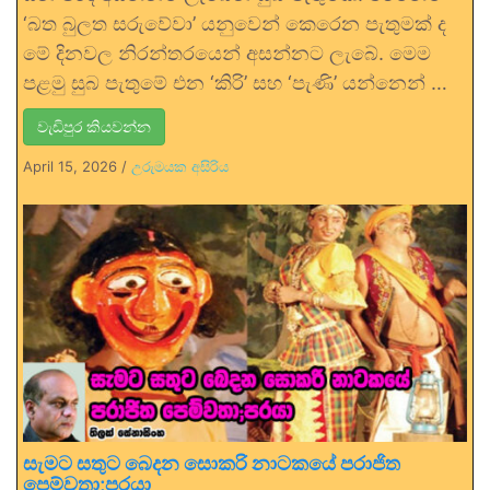
‘බත බුලත සරුවේවා’ යනුවෙන් කෙරෙන පැතුමක් ද
මේ දිනවල නිරන්තරයෙන් අසන්නට ලැබේ. මෙම
පළමු සුබ පැතුමේ එන ‘කිරි’ සහ ‘පැණි’ යන්නෙන් …
වැඩිපුර කියවන්න
April 15, 2026
/
උරුමයක අසිරිය
සැමට සතුට බෙදන සොකරි නාටකයේ පරාජිත
පෙම්වතා;පරයා