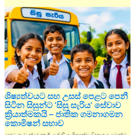
ශිෂ්‍යත්වයට සහ උසස් පෙළට පෙනී
සිටින සිසුන්ට ‘සිසු සැරිය’ සේවාව
ක්‍රියාත්මකයි – ජාතික ගමනාගමන
කොමිෂන් සභාව
හෙට පැවැත්වෙන 5 ශ්‍රේණිය ශිෂ්‍යත්ව විභාගය මෙන්ම