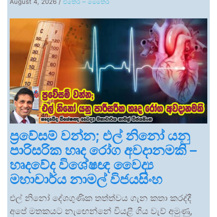
August 4, 2026
/
එතෙර – මෙතෙර
ප්‍රවේසම් වන්න; එල් නිනෝ යනු
පාරිසරික හෘද රෝග අවදානමකි –
හෘදවේද විශේෂඥ වෛද්‍ය
මහාචාර්ය නාමල් විජයසිංහ
එල් නිනෝ දේශගුණික තත්ත්වය ගැන කතා කරද්දී
අපේ මතකයට නැඟෙන්නේ වියළී ගිය වැව් අමුණු,