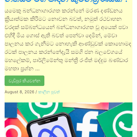
යමෙකු බන්ධනාගාරගත කරන්නේ මරණ දණ්ඩනය
ක්‍රියාත්මක කිරීමට නොවන බවත්, නමුත් රථවාහන
වරදක් සම්බන්ධයෙන් බන්ධනාගාරගත වූ අයෙක් පවා
එහිදී මිය ගොස් ඇති බවත් පෙන්වා දෙමින්, මේවා
පාලනය කර ගැනීමට නොහැකි ආණ්ඩුවක් කොහොමද
රටක් පාලනය කරන්නේදැයි සමගි ජන බලවේගයේ
මහලේකම්, පාර්ලිමේන්තු මන්ත්‍රී රංජිත් මද්දුම බණ්ඩාර
මහතා ප්‍රශ්න …
වැඩිපුර කියවන්න
August 8, 2026
/
කාලීන පුවත්