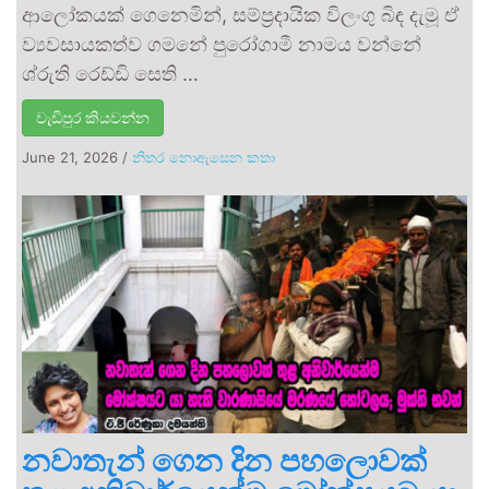
ආලෝකයක් ගෙනෙමින්, සම්ප්‍රදායික විලංගු බිඳ දැමූ ඒ
ව්‍යවසායකත්ව ගමනේ පුරෝගාමී නාමය වන්නේ
ශ්රුති රෙඩ්ඩි සෙති …
වැඩිපුර කියවන්න
June 21, 2026
/
නිතර නොඇසෙන කතා
නවාතැන් ගෙන දින පහලොවක්