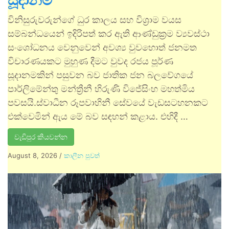
සූදානම්
විනිසුරුවරුන්ගේ ධුර කාලය සහ විශ්‍රාම වයස
සම්බන්ධයෙන් ඉදිරිපත් කර ඇති ආණ්ඩුක්‍රම ව්‍යවස්ථා
සංශෝධනය වෙනුවෙන් අවශ්‍ය වුවහොත් ජනමත
විචාරණයකට මුහුණ දීමට වුවද රජය පූර්ණ
සූදානමකින් පසුවන බව ජාතික ජන බලවේගයේ
පාර්ලිමේන්තු මන්ත්‍රීනී හිරුණි විජේසිංහ මහත්මිය
පවසයි.ස්වාධීන රූපවාහිනී සේවයේ වැඩසටහනකට
එක්වෙමින් ඇය මේ බව සඳහන් කළාය. එහිදී …
වැඩිපුර කියවන්න
August 8, 2026
/
කාලීන පුවත්