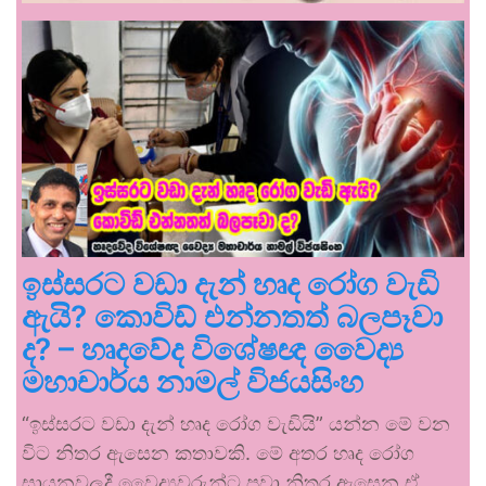
ඉස්සරට වඩා දැන් හෘද රෝග වැඩි
ඇයි? කොවිඩ් එන්නතත් බලපෑවා
ද? – හෘදවේද විශේෂඥ වෛද්‍ය
මහාචාර්ය නාමල් විජයසිංහ
“ඉස්සරට වඩා දැන් හෘද රෝග වැඩියි” යන්න මේ වන
විට නිතර ඇසෙන කතාවකි. මේ අතර හෘද රෝග
සායනවලදී වෛද්‍යවරුන්ට පවා නිතර ඇසෙන ඒ