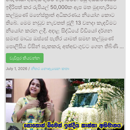
ඉදිරිපත් කර රුපියල් 50,000ක ඇප මත මුදාහැරීමට
කල්මුණේ මහේස්ත්‍රාත් අධිකරණය නියෝග කොට
තිබේ. මෙම නඩුව නැවතත් ජූලි 13 වනදා කැඳවීමට
නියෝග කරන ලදී. අදාළ සිද්ධියේ වීඩියෝ දර්ශන
සමාජ මාධ්‍ය ඔස්සේ පැතිර යාමත් සමඟ කල්මුණේ
පොලිසිය විසින් සැකකරු අත්අඩංගුවට ගෙන තිබිණි …
වැඩිපුර කියවන්න
July 1, 2026
/
නිතර නොඇසෙන කතා