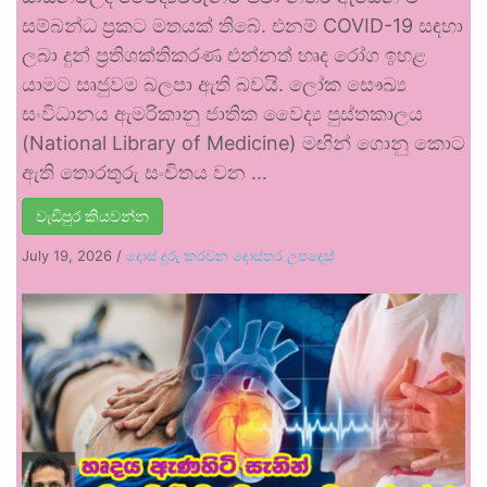
සම්බන්ධ ප්‍රකට මතයක් තිබේ. එනම් COVID-19 සඳහා
ලබා දුන් ප්‍රතිශක්තිකරණ එන්නත් හෘද රෝග ඉහළ
යාමට සෘජුවම බලපා ඇති බවයි. ලෝක සෞඛ්‍ය
සංවිධානය ඇමරිකානු ජාතික වෛද්‍ය පුස්තකාලය
(National Library of Medicine) මඟින් ගොනු කොට
ඇති තොරතුරු සංචිතය වන …
වැඩිපුර කියවන්න
July 19, 2026
/
දොස් දුරු කරවන දොස්තර උපදෙස්