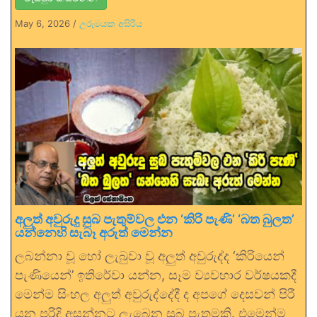
May 6, 2026
/
උරුමයක අසිරිය
අලුත් අවුරුදු සුබ පැතුම්වල එන ‘කිරි පැණි’ ‘බත බුලත’
යන්නෙහි සැබෑ අරුත් මෙන්න
ලබන්නා වූ හෝ ලැබුවා වූ අලුත් අවුරුද්ද ‘කිරියෙන්
පැණියෙන්’ ඉතිරේවා යන්න, සෑම ව්‍යවහාර වර්ෂයකදී
මෙන්ම සිංහල අලුත් අවුරුද්දේදී ද අපගේ දෙසවන් පිරී
යන පරිදි අසන්නට ලැබෙන සුබ පැතුමකි. එමෙන්ම