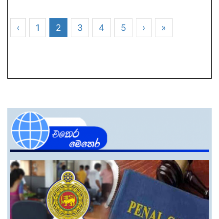
‹
1
2
3
4
5
›
»