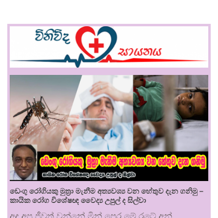
ඩෙංගු රෝගියකු ⁣මුත්‍රා මැනීම අත්‍යවශ්‍ය වන හේතුව දැන ගනිමු –
කායික රෝග විශේෂඥ වෛද්‍ය උපුල් ද සිල්වා
අද අප ජීවත් වන්නේ මින් පෙර මේ රටේ අන්