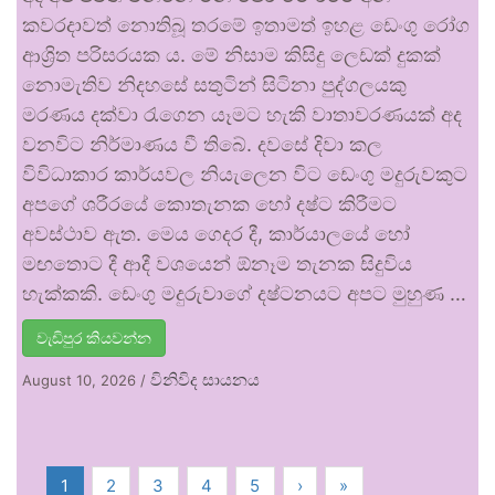
කවරදාවත් නොතිබූ තරමේ ඉතාමත් ඉහළ ඩෙංගු රෝග
ආශ්‍රිත පරිසරයක ය. මේ නිසාම කිසිදු ලෙඩක් දුකක්
නොමැතිව නිදහසේ සතුටින් සිටිනා පුද්ගලයකු
මරණය දක්වා රැගෙන යෑමට හැකි වාතාවරණයක් අද
වනවිට නිර්මාණය වී තිබේ. දවසේ දිවා කල
විවිධාකාර කාර්යවල නියැලෙන විට ඩෙංගු මදුරුවකුට
අපගේ ශරීරයේ කොතැනක හෝ දෂ්ට කිරීමට
අවස්ථාව ඇත. මෙය ගෙදර දී, කාර්යාලයේ හෝ
මඟතොට දී ආදී වශයෙන් ඕනෑම තැනක සිදුවිය
හැක්කකි. ඩෙංගු මදුරුවාගේ දෂ්ටනයට අපට මුහුණ …
වැඩිපුර කියවන්න
විනිවිද සායනය
August 10, 2026
/
1
2
3
4
5
›
»