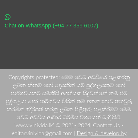
Chat on WhatsApp (+94 77 359 6107)
Copyrights protected: මෙම වෙබ් අඩවියේ පළකරනු
ලබන කිනම් හෝ දෙයකින් යම් පුද්ගලයකුට හෝ
පාර්ශවයකට යම්කිසි අගතියක් සිදුවන්නේ නම් එම
පුද්ගලයා හෝ පාර්ශවය විසින් තම අනන්‍යතාව තහවුරු
කරමින් ඉදිරිපත් කරනු ලබන පිළිතුරු පළකිරීමට මෙම
වෙබ් අඩවිය ආචාර ධර්මීය වශයෙන් බැඳී සිටී.
'www.vinivida.lk' © 2021- 2024| Contact Us -
editor.vinivida@gmail.com |
Design & develop by