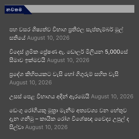
නවතම
පහ වසර ශිෂ්‍යත්ව විභාග ප්‍රතිඵල සැප්තැම්බර් මුල්
සතියේ
August 10, 2026
විදෙස් ශ්‍රමික ප්‍රේෂණ ඇ. ඩොලර් මිලියන 5,000සේ
සීමාව ඉක්මවයි
August 10, 2026
ප්‍රදේශ කිහිපයකට වැසි හෝ ගිගුරුම් සහිත වැසි
August 10, 2026
උසස් පෙළ විභාගය අදින් ඇරඹෙයි
August 10, 2026
ඩෙංගු රෝගියකු ⁣මුත්‍රා මැනීම අත්‍යවශ්‍ය වන හේතුව
දැන ගනිමු – කායික රෝග විශේෂඥ වෛද්‍ය උපුල් ද
සිල්වා
August 10, 2026