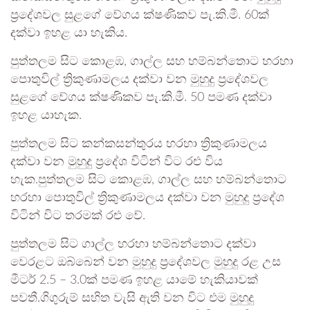
ප්‍රදේශවල සුළගේ වේගය ක්ෂණිකව පැ.කි.මී. 60ක්
දක්වා ඉහළ යා හැකිය.
පුත්තලම සිට කොළඹ, ගාල්ල සහ හම්බන්තොට හරහා
පොතුවිල් ත්‍රිකුණාමලය දක්වා වන මුහුදු ප්‍රදේශවල
සුළගේ වේගය ක්ෂණිකව පැ.කි.මී. 50 පමණ දක්වා
ඉහළ යාහැක.
පුත්තලම සිට කන්කසන්තුරය හරහා ත්‍රිකුණාමලය
දක්වා වන මුහුදු ප්‍රදේශ විටින් විට රළු විය
හැක.පුත්තලම සිට කොළඹ, ගාල්ල සහ හම්බන්තොට
හරහා පොතුවිල් ත්‍රිකුණාමලය දක්වා වන මුහුදු ප්‍රදේශ
විටින් විට තරමක් රළු වේ.
පුත්තලම සිට ගාල්ල හරහා හම්බන්තොට දක්වා
වෙරළට ඔබ්බෙන් වන මුහුදු ප්‍රදේශවල මුහුදු රළ උස
මීටර් 2.5 – 3.0ක් පමණ ඉහළ යාමේ හැකියාවක්
පවතී.ගිගුරුම් සහිත වැසි ඇති වන විට එම මුහුදු