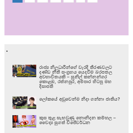
.
රාජ්‍ය නිලධාරීන්ගේ වැරදි තීරණවලට
දණ්ඩ නීති සංග්‍රහය යෙදවීම බරපතල
අවභාවිතයකි – සුනිල් කන්නන්ගර
කොළඹ, රත්නපුර, අම්පාර හිටපු මහ
දිසාපති
ලෝකයේ අඩුවෙන්ම නිදා ගන්නා ජාතිය?
කුස තුළ සැඟවුණු නොනිදන කම්හල –
වෛද්‍ය සුගත් විජේවර්ධන