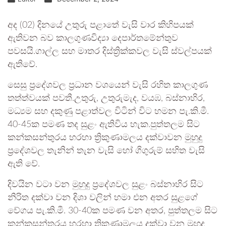
අද (02) දිනයේ උතුරු පළාතේ වැසි වාර කිහිපයක්
ඇතිවන බව කාලගුණවිද්‍යා දෙපාර්තමේන්තුව
පවසයි.ගාල්ල සහ මාතර දිස්ත්‍රික්කවල වැසි ස්වල්පයක්
ඇතිවේ.
සෙසු ප්‍රදේශවල ප්‍රධාන වශයෙන් වැසි රහිත කාලගුණ
තත්ත්වයක් පවතී.උතුරු, උතුරුමැද, වයඹ, බස්නාහිර,
මධ්‍යම සහ දකුණු පළාත්වල විටින් විට හමන පැ.කි.මී.
40-45ක පමණ තද සුළං ඇතිවිය හැක.පුත්තලම සිට
කන්කසන්තුරය හරහා ත්‍රිකුණාමලය දක්වාවන මුහුදු
ප්‍රදේශවල තැනින් තැන වැසි හෝ ගිගුරුම් සහිත වැසි
ඇති වේ.
දිවයින වටා වන මුහුදු ප්‍රදේශවල සුළං බස්නාහිර සිට
නිරිත දක්වා වන දිශා වලින් හමා එන අතර සුළගේ
වේගය පැ.කි.මී. 30-40ක පමණ වන අතර, පුත්තලම සිට
කන්කසන්තුරය හරහා ත්‍රිකුණාමලය දක්වා වන මුහුදු