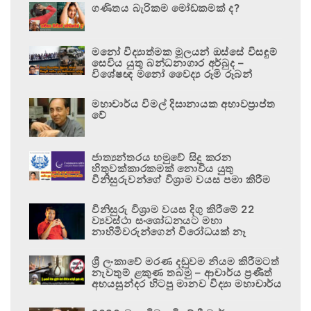
ගණිතය බැරිකම මෝඩකමක් ද?
මනෝ විද්‍යාත්මක මූලයන් ඔස්සේ විසඳුම්
සෙවිය යුතු බන්ධනාගාර අර්බුද –
විශේෂඥ මනෝ වෛද්‍ය රූමි රූබන්
මහාචාර්ය විමල් දිසානායක අභාවප්‍රාප්ත
වේ
ජාත්‍යන්තරය හමුවේ සිදු කරන
හිතුවක්කාරකමක් නොවිය යුතු
විනිසුරුවන්ගේ විශ්‍රාම වයස පමා කිරීම
විනිසුරු විශ්‍රාම වයස දිගු කිරීමේ 22
ව්‍යවස්ථා සංශෝධනයට මහා
නාහිමිවරුන්ගෙන් විරෝධයක් නෑ
ශ්‍රී ලංකාවේ මරණ දඬුවම නියම කිරීමටත්
නැවතුම් ළකුණ තබමු – ආචාර්ය ප්‍රණීත්
අභයසුන්දර හිටපු මානව විද්‍යා මහාචාර්ය