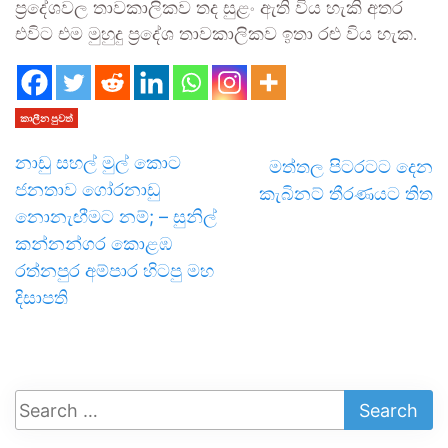
ප්‍රදේශවල තාවකාලිකව තද සුළං ඇති විය හැකි අතර
එවිට එම මුහුදු ප්‍රදේශ තාවකාලිකව ඉතා රළු විය හැක.
කාලීන පුවත්
නාඩු සහල් මුල් කොට
මත්තල පිටරටට දෙන
ජනතාව ගෝරනාඩු
කැබිනට් තීරණයට තිත
නොනැඟීමට නම්; – සුනිල්
කන්නන්ගර කොළඹ
රත්නපුර අම්පාර හිටපු මහ
දිසාපති