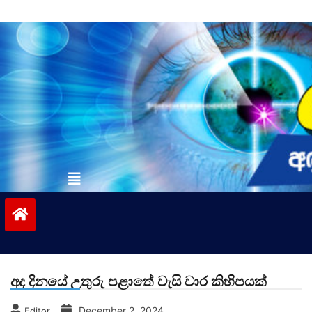
Skip
to
content
vinivida.lk
අද දිනයේ උතුරු පළාතේ වැසි වාර කිහිපයක්
December 2, 2024
Editor