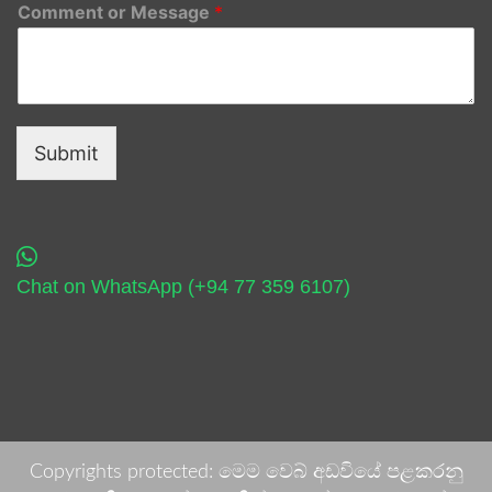
Comment or Message
*
Submit
Chat on WhatsApp (+94 77 359 6107)
Copyrights protected: මෙම වෙබ් අඩවියේ පළකරනු