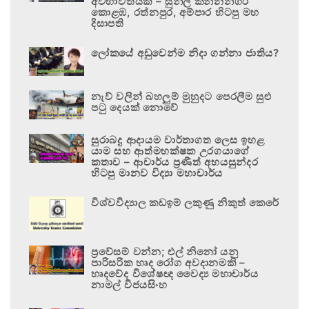
අවභාවිතයකි – සුනිල් කන්නන්ගර
කොළඹ, රත්නපුර, අම්පාර හිටපු මහ
දිසාපති
ලෝකයේ අඩුවෙන්ම නිදා ගන්නා ජාතිය?
නැව් වලින් බහලුම් මුහුදට පෙරලීම සුළු
පටු දෙයක් නොවේ
සුරාබදු ආදායම වාර්තාගත ලෙස ඉහළ
යාම සහ ආත්මභක්ෂක උරගයාගේ
කතාව – ආචාර්ය ප්‍රණීත් අභයසුන්දර
හිටපු මානව විද්‍යා මහාචාර්ය
විශ්වවිද්‍යාල කඩඉම් ලකුණු නිකුත් කෙරේ
ප්‍රවේසම් වන්න; එල් නිනෝ යනු
පාරිසරික හෘද රෝග අවදානමකි –
හෘදවේද විශේෂඥ වෛද්‍ය මහාචාර්ය
නාමල් විජයසිංහ