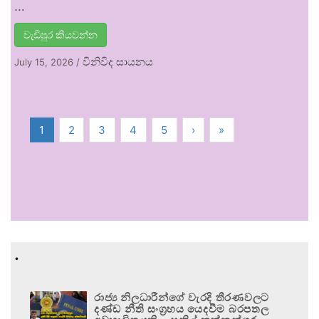
…
වැඩිපුර කියවන්න
විනිවිද සායනය
July 15, 2026
/
1
2
3
4
5
›
»
.
රාජ්‍ය නිලධාරීන්ගේ වැරදි තීරණවලට
දණ්ඩ නීති සංග්‍රහය යෙදවීම බරපතල