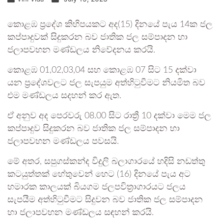
කොළඹ ප්‍රදේශ කිහිපයකට අද(15) දිනයේ පැය 14ක ජල
කප්පාදුවක් සිදුකරන බව ජාතික ජල සම්පාදන හා
ජලාපවහන මණ්ඩලය නිවේදනය කරයි.
කොළඹ 01,02,03,04 සහ කොළඹ 07 සිට 15 දක්වා
යන ප්‍රදේශවලට ජල සැපයුම අත්හිටුවීමට නියමිත බව
එම මණ්ඩලය සදහන් කර ඇත.
ඒ අනුව අද පෙරවරු 08.00 සිට රාත්‍රී 10 දක්වා මෙම ජල
කප්පාදුව සිදුකරන බව ජාතික ජල සම්පාදන හා
ජලාපවහන මණ්ඩලය පවසයි.
මේ අතර, සපුගස්කන්ද විදුලි බලාගාරයේ හදිසි නඩත්තු
කටයුත්තක් හේතුවෙන් හෙට (16) දිනයේ පැය අට
හමාරක කාලයක් බියගම ජලපවිත්‍රාගාරයට ජලය
සැපයීම අත්හිටුවීමට සිදුවන බව ජාතික ජල සම්පාදන
හා ජලාපවහන මණ්ඩලය සඳහන් කරයි.