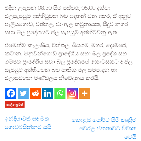
එදින උදෑසන 08.30 සිට පස්වරු 05.00 දක්වා
ජලසැපයුම අත්හිටුවන බව සඳහන් වන අතර, ඒ අනුව
පෑලියගොඩ, වත්තල, ජා-ඇල කටුනායක, සීදුව නගර
සභා බල ප්‍රදේශයට ජල සැපයුම් අත්හිටවනු ඇත.
එමෙන්ම කැලණිය, වත්තල, බියගම, මහර, දොම්පේ,
කටාන, මිනුවන්ගොඩ ප්‍රාදේශීය සභා බල ප්‍රදේශ සහ
ගම්පහ ප්‍රාදේශීය සභා බල ප්‍රදේශයේ කොටසකට ද ජල
සැපයුම් අත්හිටවන බව ජාතික ජල සම්පාදන හා
ජලාපවහන මණ්ඩලය නිවේදනය කරයි.
කාලීන පුවත්
ඉන්දියාවත් සඳ මත
කොළඹ පෝර්ට් සිටි කෘත්‍රිම
ගොඩබසින්නට යයි
වෙරළ ජනතාවට විවෘත
වෙයි