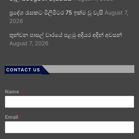
ප්‍රදේශ රැසකට මිලිමීටර 75 ඉක්ම වූ වැසි
August 7,
2026
තුන්වන පාසල් වාරයේ පළමු අදියර අදින් අවසන්
August 7, 2026
CONTACT US
Name
*
Email
*