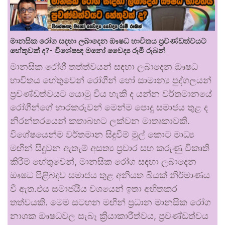
මානසික රෝග සඳහා ලබාදෙන ඖෂධ භාවිතය ප්‍රචණ්ඩත්වයට
හේතුවක් ද?- විශේෂඥ මනෝ වෛද්‍ය රූමි රූබන්
මානසික රෝගී තත්ත්වයන් සඳහා ලබාදෙන ඖෂධ
භාවිතය හේතුවෙන් රෝගීන් හෝ සාමාන්‍ය පුද්ගලයන්
ප්‍රචණ්ඩත්වයට යොමු විය හැකි ද යන්න වර්තමානයේ
රෝගීන්ගේ භාරකරුවන් මෙන්ම පොදු සමාජය තුළ ද
නිරන්තරයෙන් කතාබහට ලක්වන මාතෘකාවකි.
විශේෂයෙන්ම වර්තමාන සිදුවීම් මුල් කොට මාධ්‍ය
මඟින් සිදුවන ඇතැම් අසත්‍ය ප්‍රචාර සහ කරුණු විකෘති
කිරීම් හේතුවෙන්, මානසික රෝග සඳහා ලබාදෙන
ඖෂධ පිළිබඳව සමාජය තුළ අනියත බියක් නිර්මාණය
වී ඇත.එය සමාජයීය වශයෙන් ඉතා අහිතකර
තත්වයකි. මෙම සටහන මඟින් ප්‍රධාන මානසික රෝග
නාශක ඖෂධවල සැබෑ ක්‍රියාකාරීත්වය, ප්‍රචණ්ඩත්වය