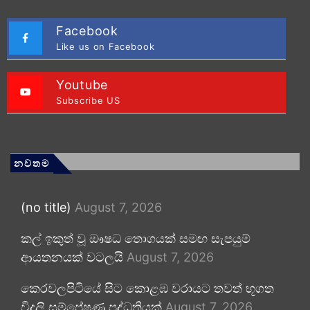
Facebook
Like us on Facebook
Youtube
Subscribe US
නවතම
(no title)
August 7, 2026
කල් ඉකුත් වූ ඖෂධ තොගයක් සමඟ සැපයුම්
ආයතනයක් වටලයි
August 7, 2026
කෙරවලපිටියේ සිට කොළඹ වරායට තවත් භූගත
විදුලි සම්ප්‍රේෂණ පද්ධතියක්
August 7, 2026