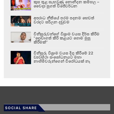
කුස තුළ සැඟවුණු නොනිදන කම්හල –
වෛද්‍ය සුගත් විජේවර්ධන
අපරාධ නීතියේ පරම පදනම හෙවත්
වරදට සරිලන දඬුවම
විනිසුරුවන්ගේ විශ්‍රාම වයස දීර්ඝ කිරීම
“දොවාගත් කිරි කළයට ගොම මුසු
කිරීමක්”
විනිසුරු විශ්‍රාම වයස දිගු කිරීමේ 22
ව්‍යවස්ථා සංශෝධනයට මහා
නාහිමිවරුන්ගෙන් විරෝධයක් නෑ
SOCIAL SHARE