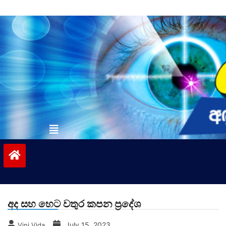
Skip
to
content
vinivida.lk
අද සහ හෙට වතුර කපන ප්‍රදේශ
July 15, 2023
Vini Vida