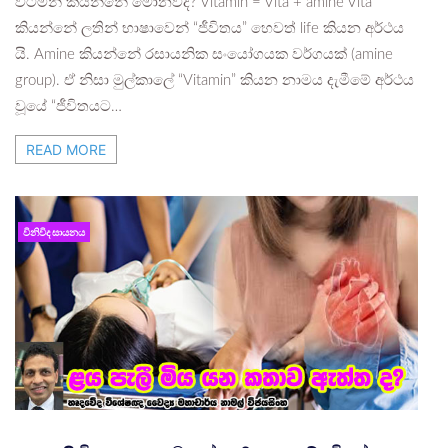
විටමින් කියන්නේ මොනවද? Vitamin = Vita + amine Vita
කියන්නේ ලතින් භාෂාවෙන් “ජීවිතය” හෙවත් life කියන අර්ථය
යි. Amine කියන්නේ රසායනික සංයෝගයක වර්ගයක් (amine
group). ඒ නිසා මුල්කාලේ “Vitamin” කියන නාමය දැමීමේ අර්ථය
වූයේ “ජීවිතයට…
READ MORE
විනිවිද සායනය