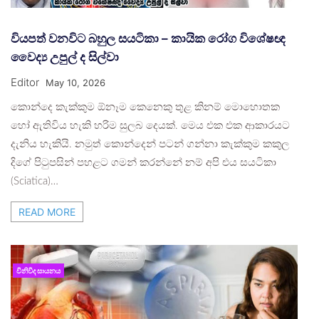
වියපත් වනවිට බහුල සයටිකා – කායික රෝග විශේෂඥ
වෛද්‍ය උපුල් ද සිල්වා
Editor
May 10, 2026
කොන්දෙ කැක්කුම ඕනෑම කෙනෙකු තුළ කිනම් මොහොතක
හෝ ඇතිවිය හැකි හරිම සුලබ දෙයක්. මෙය එක එක ආකාරයට
දැනිය හැකියි. නමුත් කොන්දෙන් පටන් ගන්නා කැක්කුම කකුල
දිගේ පිටුපසින් පහළට ගමන් කරන්නේ නම් අපි එය සයටිකා
(Sciatica)…
READ MORE
විනිවිද සායනය