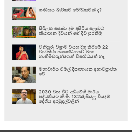
ගණිතය බැරිකම මෝඩකමක් ද?
සිරිලක සොබා දම් අසිරිය ලොවට
කියාපාන දිවියන් ගේ දිවි සුරකිමු
විනිසුරු විශ්‍රාම වයස දිගු කිරීමේ 22
ව්‍යවස්ථා සංශෝධනයට මහා
නාහිමිවරුන්ගෙන් විරෝධයක් නෑ
මහාචාර්ය විමල් දිසානායක අභාවප්‍රාප්ත
වේ
2030 වන විට අධිවේගී මාර්ග
පද්ධතියට කි.මී. 132ක්;සියලු වියදම්
දේශීය අරමුදල්වලින්