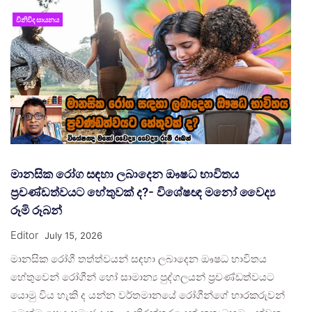
විනිවිද සායනය
මානසික රෝග සඳහා ලබාදෙන ඖෂධ භාවිතය
ප්‍රචණ්ඩත්වයට හේතුවක් ද?- විශේෂඥ මනෝ වෛද්‍ය
රූමි රූබන්
Editor
July 15, 2026
මානසික රෝගී තත්ත්වයන් සඳහා ලබාදෙන ඖෂධ භාවිතය
හේතුවෙන් රෝගීන් හෝ සාමාන්‍ය පුද්ගලයන් ප්‍රචණ්ඩත්වයට
යොමු විය හැකි ද යන්න වර්තමානයේ රෝගීන්ගේ භාරකරුවන්