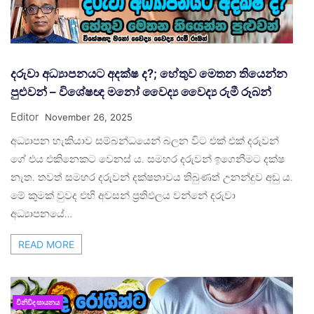
දරුවා අධ්‍යාපනයට අදක්ෂ ද?; හේතුව මෙතන තියෙන්න
පුළුවන් – විශේෂඥ මනෝ වෛද්‍ය වෛද්‍ය රුමී රූබන්
Editor
November 26, 2025
අධ්‍යාපන හැකියාව සම්බන්ධයෙන් බලන විට එක් එක් දරුවන්
ගේ එය එකිනෙකට වෙනස් ය. සමහර දරුවන් ඉගෙනීමට දක්ෂ
නැත. තවත් සමහර දරුවන් දක්ෂතාවය තිබුණත් උනන්දුව අඩු ය.
මේ කුමක් වුවද එහි අවසන් ප්‍රතිඵලය වන්නේ දරුවා
අධ්‍යාපනයේ…
READ MORE
විනිවිද සායනය