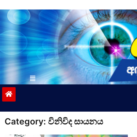
Skip
to
content
vinivida.lk
Category:
විනිවිද සායනය