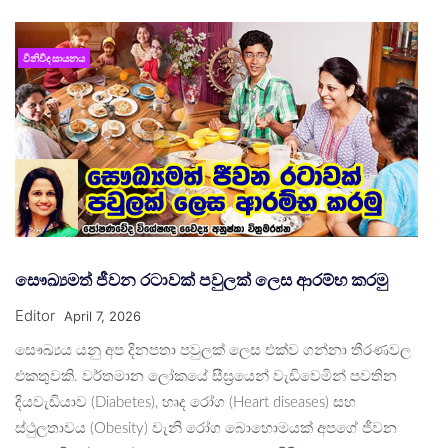
විනිවිද සායනය
සෞඛ්‍යමත් ජීවන රටාවක් පවුලක් ලෙස ආරම්භ කරමු
Editor
April 7, 2026
සෞඛ්‍යය යනු අප දිනපතා පවුලක් ලෙස එක්ව ගන්නා තීරණවල
එකතුවකි. වර්තමාන ලෝකයේ සීඝ්‍රයෙන් වැඩිවෙමින් පවතින
දියවැඩියාව (Diabetes), හෘද රෝග (Heart diseases) සහ
ස්ථුලතාවය (Obesity) වැනි රෝග බොහොමයක් අපගේ ජීවන