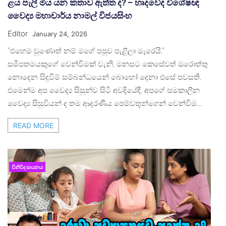
ළය පැලී මිය යන කතාව ඇත්ත ද? – හෘදවේද විශේෂඥ
වෛද්‍ය මහාචාර්ය නාමල් විජයසිංහ
Editor
January 24, 2026
​”එහෙම වුණොත් නම් මගේ පපුව පැළිලා මැරෙයි.”
සමීපතමයකුගේ වෙන්වීමක් වැනි, මනසට කෙසේවත් ඔරොත්තු
නොදෙන සිදුවීම් සම්බන්ධයෙන් බොහෝ දෙනා එසේ පවසති.
එමෙන්ම අප වෛද්‍ය සිසුන්ව සිටි අවදියේදී, අපගේ සමකාලීන
වෛද්‍ය සිසුවියන් ද තම ආදරණීය පෙම්වතුන්ගෙන් වෙන්වීම…
READ MORE
විනිවිද සායනය