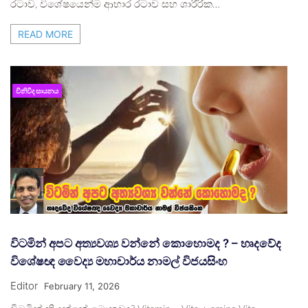
රටාව, විශේෂයෙන්ම ආහාර රටාව සහ ශාරීරික…
READ MORE
විනිවිද සායනය
විටමින් අපට අත්‍යවශ්‍ය වන්නේ කොහොමද ? – හෘදවේද
විශේෂඥ වෛද්‍ය මහාචාර්ය නාමල් විජයසිංහ
Editor
February 11, 2026