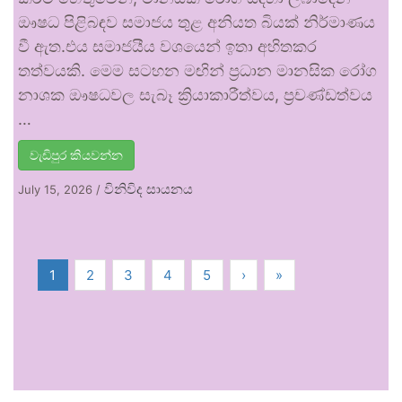
ඖෂධ පිළිබඳව සමාජය තුළ අනියත බියක් නිර්මාණය
වී ඇත.එය සමාජයීය වශයෙන් ඉතා අහිතකර
තත්වයකි. මෙම සටහන මඟින් ප්‍රධාන මානසික රෝග
නාශක ඖෂධවල සැබෑ ක්‍රියාකාරීත්වය, ප්‍රචණ්ඩත්වය
…
වැඩිපුර කියවන්න
විනිවිද සායනය
July 15, 2026
/
1
2
3
4
5
›
»