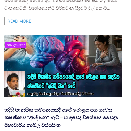
මෙන්ම පොදු සමාජය තුළ ද නිරන්තරයෙන් කතාබහට ලක්වන
මාතෘකාවකි. විශේෂයෙන්ම වර්තමාන සිදුවීම් මුල් කොට…
READ MORE
විනිවිද සායනය
හදිසි මානසික කම්පනයකදී අපේ මොළය සහ හදවත
ක්ෂණිකව “අවදි වන” හැටි – හෘදවේද විශේෂඥ වෛද්‍ය
මහාචාර්ය නාමල් විජයසිංහ