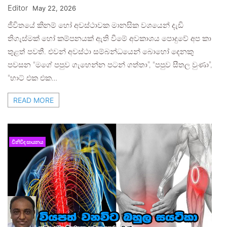
Editor
May 22, 2026
ජීවිතයේ කිනම් හෝ අවස්ථාවක මානසික වශයෙන් දැඩි
තිගැස්මක් හෝ කම්පනයක් ඇති වීමේ අවකාශය පොදුවේ අප කා
තුළත් පවතී. එවන් අවස්ථා සම්බන්ධයෙන් බොහෝ දෙනකු
පවසන “මගේ පපුව ගැහෙන්න පටන් ගත්තා”, “පපුව සීතල වුණා”,
“හාට් එක එක…
READ MORE
විනිවිද සායනය