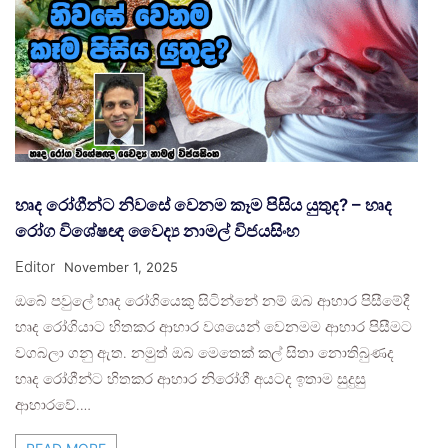
හෘද රෝගීන්ට නිවසේ වෙනම කෑම පිසිය යුතුද? – හෘද
රෝග විශේෂඥ වෛද්‍ය නාමල් විජයසිංහ
Editor
November 1, 2025
ඔබේ පවුලේ හෘද රෝගියෙකු සිටින්නේ නම් ඔබ ආහාර පිසීමේදී
හෘද රෝගියාට හිතකර ආහාර වශයෙන් වෙනමම ආහාර පිසීමට
වගබලා ගනු ඇත. නමුත් ඔබ මෙතෙක් කල් සිතා නොතිබුණද
හෘද රෝගීන්ට හිතකර ආහාර නිරෝගී අයටද ඉතාම සුදුසු
ආහාරවේ.…