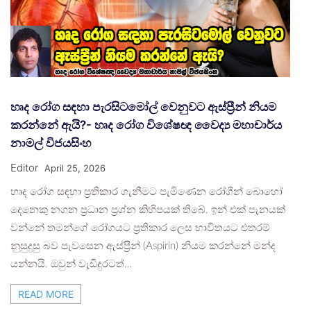
හෘද රෝග සඳහා පැරසිටමෝල් වෙනුවට ඇස්ප්‍රීන් නියම
කරන්නේ ඇයි?- හෘද රෝග විශේෂඥ වෛද්‍ය මහාචාර්ය
නාමල් විජයසිංහ
Editor
April 25, 2026
හෘද රෝග සඳහා ප්‍රතිකාර ගැනීමට පැමිණෙන රෝගීන් බොහෝ
දෙනෙකු නගන ප්‍රධාන ප්‍රශ්න කිහිපයක් තිබේ. ඉන් එක් පැනයක්
වන්නේ තමන්ගේ රෝගයට ප්‍රතිකාර ලෙස භාවිතයට එතරම්
නුසුදුසු බව පැවසෙන ඇස්ප්‍රීන් (Aspirin) නියම කරන්නේ මන්ද
යන්නයි. ඔවුන් වැඩිදුරටත්…
READ MORE