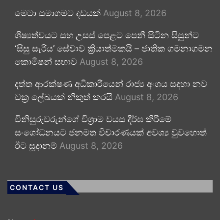
මෙටා සමාගමට දඩයක්
August 8, 2026
ශිෂ්‍යත්වයට සහ උසස් පෙළට පෙනී සිටින සිසුන්ට
‘සිසු සැරිය’ සේවාව ක්‍රියාත්මකයි – ජාතික ගමනාගමන
කොමිෂන් සභාව
August 8, 2026
දත්ත ආරක්ෂණ අධිකාරියෙන් රාජ්‍ය අංශය සඳහා නව
චක්‍ර ලේඛයක් නිකුත් කරයි
August 8, 2026
විනිසුරුවරුන්ගේ විශ්‍රාම වයස දීර්ඝ කිරීමේ
සංශෝධනයට ජනමත විචාරණයක් අවශ්‍ය වුවහොත්
ඊට සූදානම්
August 8, 2026
CONTACT US