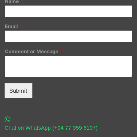
Name
*
Email
*
Comment or Message
*
Submit
Chat on WhatsApp (+94 77 359 6107)