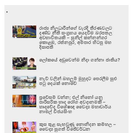
.
රාජ්‍ය නිලධාරීන්ගේ වැරදි තීරණවලට
දණ්ඩ නීති සංග්‍රහය යෙදවීම බරපතල
අවභාවිතයකි – සුනිල් කන්නන්ගර
කොළඹ, රත්නපුර, අම්පාර හිටපු මහ
දිසාපති
ලෝකයේ අඩුවෙන්ම නිදා ගන්නා ජාතිය?
නැව් වලින් බහලුම් මුහුදට පෙරලීම සුළු
පටු දෙයක් නොවේ
ප්‍රවේසම් වන්න; එල් නිනෝ යනු
පාරිසරික හෘද රෝග අවදානමකි –
හෘදවේද විශේෂඥ වෛද්‍ය මහාචාර්ය
නාමල් විජයසිංහ
කුස තුළ සැඟවුණු නොනිදන කම්හල –
වෛද්‍ය සුගත් විජේවර්ධන