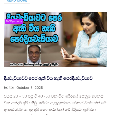
READ MORE
විනිවිද සායනය
දියවැඩියාවට පෙර ඇති විය හැකි පෙරදියවැඩියාව
Editor
October 5, 2025
වයස 20 – 30 පසු වී 40 -50 වන විට ශරීරයේ පෙනුම වෙනස්
වන අන්දම අපි දනිමු. ශරීරය ඇතුලාන්තය වෙනස් වන්නේත් මේ
ආකාරයටම ය. අද අපි කතා කරන්නේ මේ විදියට ඇතිවන