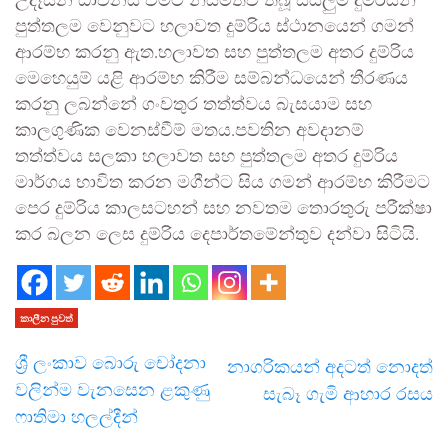
උදෑසන ධාවනය වීමට නියමිතව තිබූ සියලුම දුම්රියන්
පුත්තලම වෙනුවට හලාවත දුම්රිය ස්ථානයෙන් ගමන්
ආරම්භ කරනු ඇත.හලාවත සහ පුත්තලම අතර දුම්රිය
මෙහෙයුම් යළි ආරම්භ කිරීම සම්බන්ධයෙන් තීරණය
කරනු ලබන්නේ ගංවතුර තත්ත්වය බැසයාම සහ
කාලගුණික වෙනස්වීම් මතය.පවතින අවදානම්
තත්ත්වය සලකා හලාවත සහ පුත්තලම අතර දුම්රිය
මාර්ගය භාවිත කරන මගීන්ට සිය ගමන් ආරම්භ කිරීමට
පෙර දුම්රිය කාලසටහන් සහ නවතම තොරතුරු පරීක්ෂා
කර බලන ලෙස දුම්රිය දෙපාර්තමේන්තුව දන්වා සිටියි.
කාලීන පුවත්
ශ්‍රී ලංකාව බොරු චෝදනා
නාගරිකයන් අදටත් නොදත්
වලින්ම වැනසෙන ළකුණු
සැබෑ ගැමි ආහාර රසය
ෆාතිමා හලල්දීන්