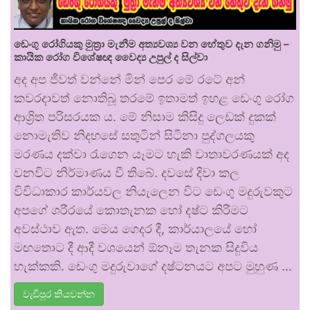
ඩෙංගු රෝගියකු ⁣මුත්‍රා මැනීම අත්‍යවශ්‍ය වන හේතුව දැන ගනිමු –
කායික රෝග විශේෂඥ වෛද්‍ය උපුල් ද සිල්වා
අද අප ජීවත් වන්නේ මින් පෙර මේ රටේ අන්
කවරදාවත් නොතිබූ තරමේ ඉතාමත් ඉහළ ඩෙංගු රෝග
ආශ්‍රිත පරිසරයක ය. මේ නිසාම කිසිදු ලෙඩක් දුකක්
නොමැතිව නිදහසේ සතුටින් සිටිනා පුද්ගලයකු
මරණය දක්වා රැගෙන යෑමට හැකි වාතාවරණයක් අද
වනවිට නිර්මාණය වී තිබේ. දවසේ දිවා කල
විවිධාකාර කාර්යවල නියැලෙන විට ඩෙංගු මදුරුවකුට
අපගේ ශරීරයේ කොතැනක හෝ දෂ්ට කිරීමට
අවස්ථාව ඇත. මෙය ගෙදර දී, කාර්යාලයේ හෝ
මඟතොට දී ආදී වශයෙන් ඕනෑම තැනක සිදුවිය
හැක්කකි. ඩෙංගු මදුරුවාගේ දෂ්ටනයට අපට මුහුණ …
වැඩිපුර කියවන්න