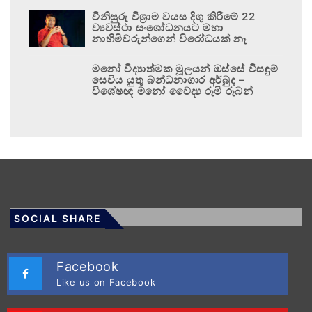
විනිසුරු විශ්‍රාම වයස දිගු කිරීමේ 22
ව්‍යවස්ථා සංශෝධනයට මහා
නාහිමිවරුන්ගෙන් විරෝධයක් නෑ
මනෝ විද්‍යාත්මක මූලයන් ඔස්සේ විසඳුම්
සෙවිය යුතු බන්ධනාගාර අර්බුද –
විශේෂඥ මනෝ වෛද්‍ය රූමි රූබන්
SOCIAL SHARE
Facebook
Like us on Facebook