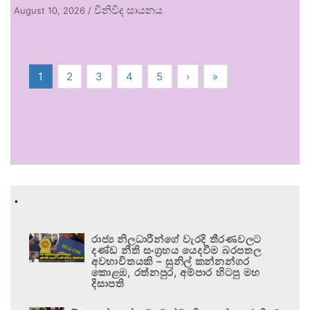
විනිවිද සායනය
August 10, 2026
/
1
2
3
4
5
›
»
.
රාජ්‍ය නිලධාරීන්ගේ වැරදි තීරණවලට
දණ්ඩ නීති සංග්‍රහය යෙදවීම බරපතල
අවභාවිතයකි – සුනිල් කන්නන්ගර
කොළඹ, රත්නපුර, අම්පාර හිටපු මහ
දිසාපති