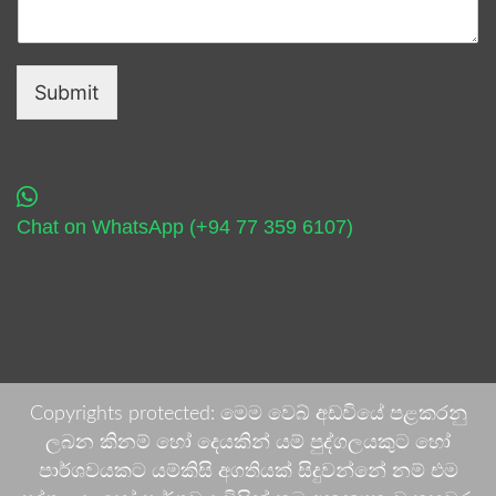
Submit
Chat on WhatsApp (+94 77 359 6107)
Copyrights protected: මෙම වෙබ් අඩවියේ පළකරනු
ලබන කිනම් හෝ දෙයකින් යම් පුද්ගලයකුට හෝ
පාර්ශවයකට යම්කිසි අගතියක් සිදුවන්නේ නම් එම