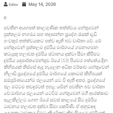
May 14, 2026
Editor
අ
පවතින අයහපත් කාලගුණික තත්ත්වය හේතුවෙන්
පුත්තලම නගරය සහ තදාසන්න ප්‍රදේශ රැසක් දැඩි
ගංවතුර තත්ත්වයකට පත්ව ඇති බව වාර්තා වේ. මේ
හේතුවෙන් පුත්තලම දුම්රිය මාර්ගයේ ගමනාගමන
කටයුතු හලාවත දුම්රිය ස්ථානය දක්වා සීමා කිරීමට
දුම්රිය දෙපාර්තමේන්තුව ඊයේ (13) පියවර ගත්තේය.දින
කිහිපයක් තිස්සේ ඇද හැලෙන අධික වර්ෂාව හේතුවෙන්
නිලාඩි ප්‍රදේශයේ දුම්රිය මාර්ගයේ කොටස් කිහිපයක්
සම්පූර්ණයෙන්ම ජලයෙන් යට වී ඇති අතර, ප්‍රදේශයේ
ජල මට්ටම තවදුරටත් ඉහළ යමින් පවතින බව වාර්තා
වේ.මාර්ගය ජලයෙන් යටවීම හේතුවෙන් මගී ආරක්ෂාව
සැලකිල්ලට ගෙන ඊයේ සවස් කාලයේ සිට දුම්රිය
ධාවනය හලාවත දක්වා සීමා කෙරිණි. ඒ අනුවඅද