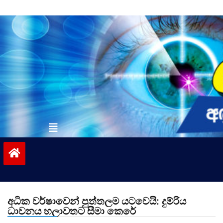
Skip
to
content
vinivida.lk
අධික වර්ෂාවෙන් පුත්තලම යටවෙයි: දුම්රිය
ධාවනය හලාවතට සීමා කෙරේ