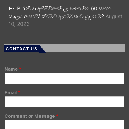
H-1B රැකියා අහිමිවීමේදී ලැබෙන දින 60 සහන
කාලය අහෝසි කිරීමට ඇමෙරිකාව සූදානම්?
August
10, 2026
CONTACT US
Name
*
Email
*
Comment or Message
*