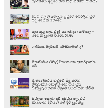
ලෝකයේ අඩුවෙන්ම නිදා ගන්නා ජාතිය?
නැව් වලින් බහලුම් මුහුදට පෙරලීම සුළු
පටු දෙයක් නොවේ
කුස තුළ සැඟවුණු නොනිදන කම්හල –
වෛද්‍ය සුගත් විජේවර්ධන
ගණිතය බැරිකම මෝඩකමක් ද?
මහාචාර්ය විමල් දිසානායක අභාවප්‍රාප්ත
වේ
ජාත්‍යන්තරය හමුවේ සිදු කරන
හිතුවක්කාරකමක් නොවිය යුතු
විනිසුරුවන්ගේ විශ්‍රාම වයස පමා කිරීම
සිරිලක සොබා දම් අසිරිය ලොවට
කියාපාන දිවියන් ගේ දිවි සුරකිමු