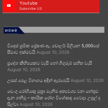
Youtube
Subscribe US
නවතම
විදෙස් ශ්‍රමික ප්‍රේෂණ ඇ. ඩොලර් මිලියන 5,000සේ
සීමාව ඉක්මවයි
August 10, 2026
ප්‍රදේශ කිහිපයකට වැසි හෝ ගිගුරුම් සහිත වැසි
August 10, 2026
උසස් පෙළ විභාගය අදින් ඇරඹෙයි
August 10, 2026
ඩෙංගු රෝගියකු ⁣මුත්‍රා මැනීම අත්‍යවශ්‍ය වන හේතුව
දැන ගනිමු – කායික රෝග විශේෂඥ වෛද්‍ය උපුල් ද
සිල්වා
August 10, 2026