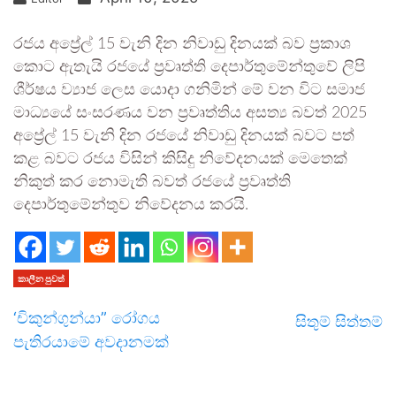
රජය අප්‍රේල් 15 වැනි දින නිවාඩු දිනයක් බව ප්‍රකාශ
කොට ඇතැයි රජයේ ප්‍රවෘත්ති දෙපාර්තුමේන්තුවේ ලිපි
ශීර්ෂය ව්‍යාජ ලෙස යොදා ගනිමින් මේ වන විට සමාජ
මාධ්‍යයේ සංසරණය වන ප්‍රවෘත්තිය අසත්‍ය බවත් 2025
අප්‍රේල් 15 වැනි දින රජයේ නිවාඩු දිනයක් බවට පත්
කළ බවට රජය විසින් කිසිදු නිවේදනයක් මෙතෙක්
නිකුත් කර නොමැති බවත් රජයේ ප්‍රවෘත්ති
දෙපාර්තුමේන්තුව නිවේදනය කරයි.
කාලීන පුවත්
‘චිකුන්ගුන්යා” රෝගය
සිතුම් සිත්තම්
පැතිරයාමේ අවදානමක්