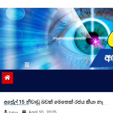
Skip
to
content
vinivida.lk
අප්‍රේල් 15 නිවාඩු බවක් මෙතෙක් රජය කියා නෑ
April 10, 2025
Editor