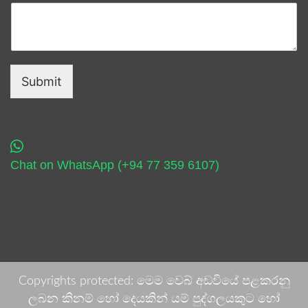
Submit
Chat on WhatsApp (+94 77 359 6107)
Copyrights protected: මෙම වෙබ් අඩවියේ පළකරනු
ලබන කිනම් හෝ දෙයකින් යම් පුද්ගලයකුට හෝ