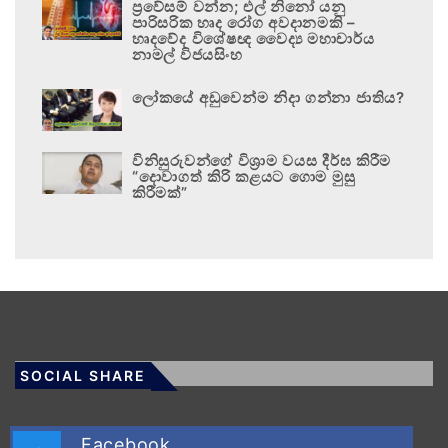
ප්‍රවේසම් වන්න; එල් නිනෝ යනු
පාරිසරික හෘද රෝග අවදානමකි –
හෘදවේද විශේෂඥ වෛද්‍ය මහාචාර්ය
නාමල් විජයසිංහ
ලෝකයේ අඩුවෙන්ම නිදා ගන්නා ජාතිය?
විනිසුරුවන්ගේ විශ්‍රාම වයස දීර්ඝ කිරීම
“දොවාගත් කිරි කළයට ගොම මුසු
කිරීමක්”
SOCIAL SHARE
Facebook