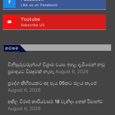
Like us on Facebook
Youtube
Subscribe US
නවතම
විනිසුරුවරුන්ගේ විශ්‍රාම වයස ඉහළ දැමීමෙන් නඩු
ප්‍රමාදයට විසඳුමක් නැහැ
August 6, 2026
ප්‍රදේශ කිහිපයකට අද පැය 05කට ජලය කැපේ
August 6, 2026
අකිල විරාජ් කාරියවසම් 18 වැනිදා තෙක් රිමාන්ඩ්
August 6, 2026