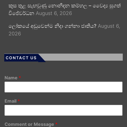
කුස තුළ සැඟවුණු නොනිදන කම්හල – වෛද්‍ය සුගත්
විජේවර්ධන
August 6, 2026
ලෝකයේ අඩුවෙන්ම නිදා ගන්නා ජාතිය?
August 6,
2026
CONTACT US
Name
*
Email
*
Comment or Message
*