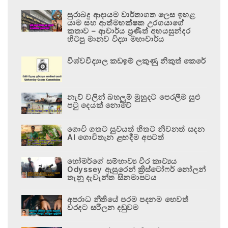
සුරාබදු ආදායම වාර්තාගත ලෙස ඉහළ
යාම සහ ආත්මභක්ෂක උරගයාගේ
කතාව – ආචාර්ය ප්‍රණීත් අභයසුන්දර
හිටපු මානව විද්‍යා මහාචාර්ය
විශ්වවිද්‍යාල කඩඉම් ලකුණු නිකුත් කෙරේ
නැව් වලින් බහලුම් මුහුදට පෙරලීම සුළු
පටු දෙයක් නොවේ
ගොවි ගතට සුවයත් හිතට නිවනත් සදන
AI ගොවිතැන ළඟදීම අපටත්
හෝමර්ගේ සම්භාව්‍ය වීර කාව්‍යය
Odyssey ඇසුරෙන් ක්‍රිස්ටෝෆර් නෝලන්
තැනූ දැවැන්ත සිනමාපටය
අපරාධ නීතියේ පරම පදනම හෙවත්
වරදට සරිලන දඬුවම