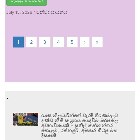
වැඩිපුර කියවන්න
විනිවිද සායනය
July 15, 2026
/
1
2
3
4
5
›
»
.
රාජ්‍ය නිලධාරීන්ගේ වැරදි තීරණවලට
දණ්ඩ නීති සංග්‍රහය යෙදවීම බරපතල
අවභාවිතයකි – සුනිල් කන්නන්ගර
කොළඹ, රත්නපුර, අම්පාර හිටපු මහ
දිසාපති