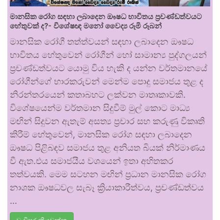
මානසික රෝග සඳහා ලබාදෙන ඖෂධ භාවිතය ප්‍රචණ්ඩත්වයට
හේතුවක් ද?- විශේෂඥ මනෝ වෛද්‍ය රූමි රූබන්
මානසික රෝගී තත්ත්වයන් සඳහා ලබාදෙන ඖෂධ
භාවිතය හේතුවෙන් රෝගීන් හෝ සාමාන්‍ය පුද්ගලයන්
ප්‍රචණ්ඩත්වයට යොමු විය හැකි ද යන්න වර්තමානයේ
රෝගීන්ගේ භාරකරුවන් මෙන්ම පොදු සමාජය තුළ ද
නිරන්තරයෙන් කතාබහට ලක්වන මාතෘකාවකි.
විශේෂයෙන්ම වර්තමාන සිදුවීම් මුල් කොට මාධ්‍ය
මඟින් සිදුවන ඇතැම් අසත්‍ය ප්‍රචාර සහ කරුණු විකෘති
කිරීම් හේතුවෙන්, මානසික රෝග සඳහා ලබාදෙන
ඖෂධ පිළිබඳව සමාජය තුළ අනියත බියක් නිර්මාණය
වී ඇත.එය සමාජයීය වශයෙන් ඉතා අහිතකර
තත්වයකි. මෙම සටහන මඟින් ප්‍රධාන මානසික රෝග
නාශක ඖෂධවල සැබෑ ක්‍රියාකාරීත්වය, ප්‍රචණ්ඩත්වය
…