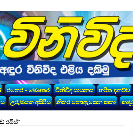
්
එතෙර - මෙතෙර
විනිවිද සායනය
හරිත දනව්ව
කය
උරුමයක අසිරිය
නිතර නොඇසෙන කතා
කාටූ
් රයිස්”