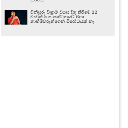
විනිසුරු විශ්‍රාම වයස දිගු කිරීමේ 22
ව්‍යවස්ථා සංශෝධනයට මහා
නාහිමිවරුන්ගෙන් විරෝධයක් නෑ