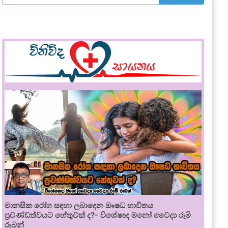
මානසික රෝග සඳහා ලබාදෙන ඖෂධ භාවිතය
ප්‍රචණ්ඩත්වයට හේතුවක් ද?- විශේෂඥ මනෝ වෛද්‍ය රූමි
රූබන්