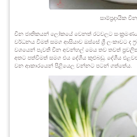
සාම්ප්‍රදායික චීන
චීන ජාතිකයන් ලෝකයේ වෙනත් රටවලට සංක්‍රමණය
වර්ධනය වීමත් සමග ආසියාව ඔස්සේ ශ්‍රී ලංකාවට ද ෆ්‍ර
වශයෙන් පැවති චීන අවන්හල් මෙය තව තවත් ප්‍රචලිත
අතට පත්වීමත් සමග එය දේශීය කුළුබඩු, දේශීය එළව
වන ආකාරයෙන් පිළියෙල වන්නට පටන් ගත්තේය.