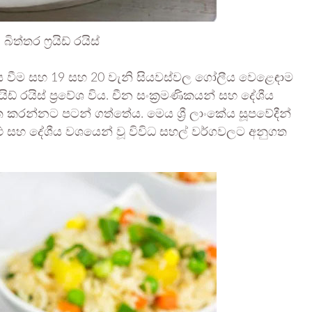
 බිත්තර ෆ්‍රයිඩ් රයිස්
 වීම සහ 19 සහ 20 වැනි සියවස්වල ගෝලීය වෙළෙඳාම
යිඩ් රයිස් ප්‍රවේශ විය. චීන සංක්‍රමණිකයන් සහ දේශීය
 කරන්නට පටන් ගත්තේය. මෙය ශ්‍රී ලාංකේය සූපවේදීන්
ළු සහ දේශීය වශයෙන් වූ විවිධ සහල් වර්ගවලට අනුගත