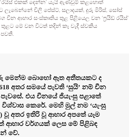
ිස් එකක් දෙන්න’ යැයි ඇණවුම් කළහොත්
ෙන්නේ චිලි පේස්ට්, සලාදයක්, දුරු මිරිස්, සෝස්
චීන ආහාර සංස්කෘතිය තුළ පිළියෙල වන ‘ෆ්‍රයිඩ් රයිස්’
ය තුළට මේ වන විටත් තදින් කෑ වැදී ස්වකීය
පවතී.
 අපූරු මෙන්ම බොහෝ ඈත අතීතයකට ද
 – 618 අතර සමයේ පැවති ‘සුයි’ නම් චීන
 පැවසේ. එය චීනයේ ජියැංසු පළාතේ
 විශ්වාස කෙරේ. මෙහි මුල් නම ‘යැංසු
rice) වූ අතර ඉතිරි වූ ආහාර අපතේ යෑම
් ආහාර වර්ගයක් ලෙස මේ පිළිබඳ
න් වේ.