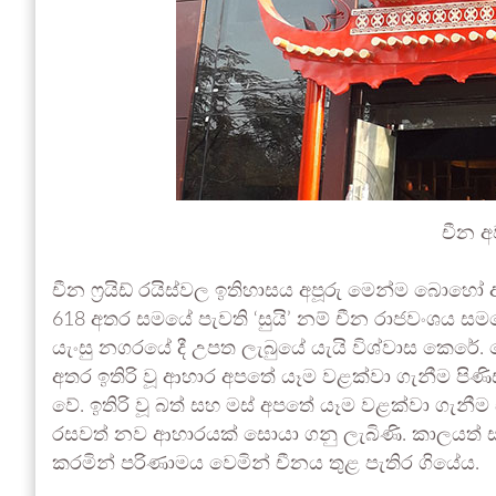
චීන 
චීන ෆ්‍රයිඩ් රයිස්වල ඉතිහාසය අපූරු මෙන්ම බොහෝ ඈ
618 අතර සමයේ පැවති ‘සුයි’ නම් චීන රාජවංශය සම
යැංසු නගරයේ දී උපත ලැබුයේ යැයි විශ්වාස කෙරේ. මෙහි ම
අතර ඉතිරි වූ ආහාර අපතේ යෑම වළක්වා ගැනීම පිණ
වේ. ඉතිරි වූ බත් සහ මස් අපතේ යෑම වළක්වා ගැනී
රසවත් නව ආහාරයක් සොයා ගනු ලැබිණි. කාලයත් සමග
කරමින් පරිණාමය වෙමින් චීනය තුළ පැතිර ගියේය.