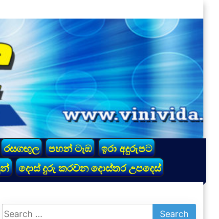
රසගඟුල
පහන් ටැඹ
ඉරා අදුරුපට
න්
දොස් දුරු කරවන දොස්තර උපදෙස්