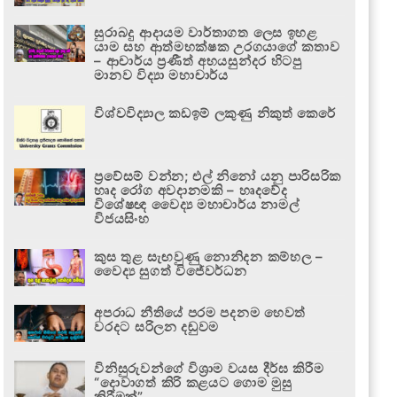
සුරාබදු ආදායම වාර්තාගත ලෙස ඉහළ
යාම සහ ආත්මභක්ෂක උරගයාගේ කතාව
– ආචාර්ය ප්‍රණීත් අභයසුන්දර හිටපු
මානව විද්‍යා මහාචාර්ය
විශ්වවිද්‍යාල කඩඉම් ලකුණු නිකුත් කෙරේ
ප්‍රවේසම් වන්න; එල් නිනෝ යනු පාරිසරික
හෘද රෝග අවදානමකි – හෘදවේද
විශේෂඥ වෛද්‍ය මහාචාර්ය නාමල්
විජයසිංහ
කුස තුළ සැඟවුණු නොනිදන කම්හල –
වෛද්‍ය සුගත් විජේවර්ධන
අපරාධ නීතියේ පරම පදනම හෙවත්
වරදට සරිලන දඬුවම
විනිසුරුවන්ගේ විශ්‍රාම වයස දීර්ඝ කිරීම
“දොවාගත් කිරි කළයට ගොම මුසු
කිරීමක්”