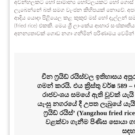
අවන්හලකට හෝ සාමාන්‍ය හෝටලයකට හෝ ගොස් ‘රය
ලැබෙන්නේ බත් සමග වෑංජන කිහිපයක් නොවේ. අපට ලැබ
ආදිය යොදා පිළියෙල කළ කුකුළු මස් හෝ දැල්ලන් සමග 
(fried rice) එකකි. මෙය ශ්‍රී ලාංකේය ආහාර සංස්කෘති
අනන්‍යතාවක් ගොඩ නගා ගනිමින් පරිණාමය වෙමින් 
චීන ෆ්‍රයිඩ් රයිස්වල ඉතිහාසය
ගමන් කරයි. එය ක්‍රිස්තු වර්ෂ 589
රාජවංශය සමයේ ඇති වූවක් යැයි
යැංසු නගරයේ දී උපත ලැබුයේ යැයි
ෆ්‍රයිඩ් රයිස්’ (Yangzhou fried 
වළක්වා ගැනීම පිණිස සොයා ගත
සඳහ