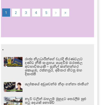
1
2
3
4
5
›
»
.
රාජ්‍ය නිලධාරීන්ගේ වැරදි තීරණවලට
දණ්ඩ නීති සංග්‍රහය යෙදවීම බරපතල
අවභාවිතයකි – සුනිල් කන්නන්ගර
කොළඹ, රත්නපුර, අම්පාර හිටපු මහ
දිසාපති
ලෝකයේ අඩුවෙන්ම නිදා ගන්නා ජාතිය?
නැව් වලින් බහලුම් මුහුදට පෙරලීම සුළු
පටු දෙයක් නොවේ