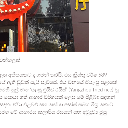
අවන්හලක්
ත අතීතයකට ද ගමන් කරයි. එය ක්‍රිස්තු වර්ෂ 589 –
යේ ඇති වූවක් යැයි පැවසේ. එය චීනයේ ජියැංසු පළාතේ
ුල් නම ‘යැංසු ෆ්‍රයිඩ් රයිස්’ (Yangzhou fried rice) වූ
ිස සොයා ගත් ආහාර වර්ගයක් ලෙස මේ පිළිබඳ සඳහන්
ම සඳහා ඒවා එළවළු සහ සෝයා සෝස් සමග මිශ්‍ර කොට
 මේ ආහාරය කලාපීය රසයන් සහ අමුද්‍රව්‍ය මුසු