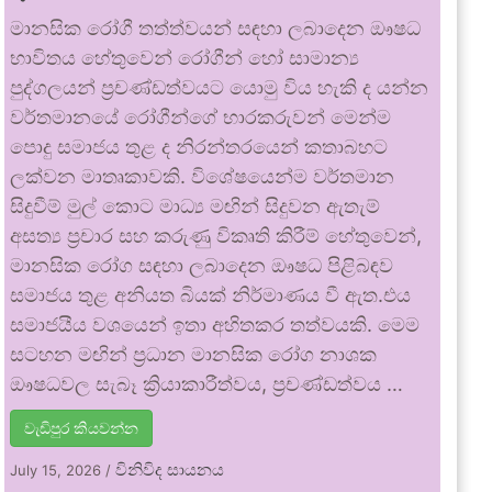
මානසික රෝගී තත්ත්වයන් සඳහා ලබාදෙන ඖෂධ
භාවිතය හේතුවෙන් රෝගීන් හෝ සාමාන්‍ය
පුද්ගලයන් ප්‍රචණ්ඩත්වයට යොමු විය හැකි ද යන්න
වර්තමානයේ රෝගීන්ගේ භාරකරුවන් මෙන්ම
පොදු සමාජය තුළ ද නිරන්තරයෙන් කතාබහට
ලක්වන මාතෘකාවකි. විශේෂයෙන්ම වර්තමාන
සිදුවීම් මුල් කොට මාධ්‍ය මඟින් සිදුවන ඇතැම්
අසත්‍ය ප්‍රචාර සහ කරුණු විකෘති කිරීම් හේතුවෙන්,
මානසික රෝග සඳහා ලබාදෙන ඖෂධ පිළිබඳව
සමාජය තුළ අනියත බියක් නිර්මාණය වී ඇත.එය
සමාජයීය වශයෙන් ඉතා අහිතකර තත්වයකි. මෙම
සටහන මඟින් ප්‍රධාන මානසික රෝග නාශක
ඖෂධවල සැබෑ ක්‍රියාකාරීත්වය, ප්‍රචණ්ඩත්වය …
වැඩිපුර කියවන්න
විනිවිද සායනය
July 15, 2026
/