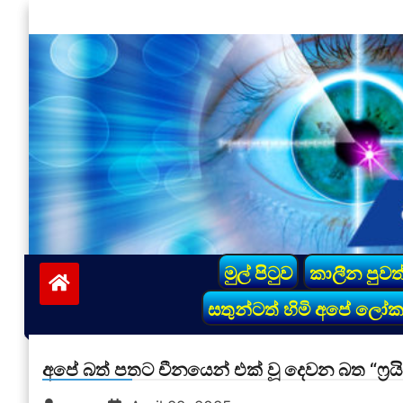
Skip
to
content
vinivida.lk
මුල් පිටුව
කාලීන පුවත
සතුන්ටත් හිමි අපේ ලෝ
අපේ බත් පතට චීනයෙන් එක් වූ දෙවන බත “ෆ්‍රයිඩ