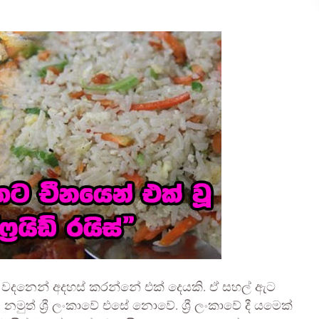
න වදනෙන් අදහස් කරන්නේ එක් දෙයකි. ඒ සහල් ඇට
මුත් ශ්‍රී ලංකාවේ එසේ නොවේ. ශ්‍රී ලංකාවේ දී යමෙක්