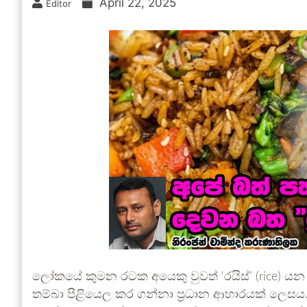
April 22, 2025
Editor
ලෝකයේ කුමන රටක අයෙකු වුවත් ‘රයිස්’ (rice) ය
තම්බා පිළියෙල කර ගන්නා ප්‍රධාන ආහාරයක් ලෙසය. න