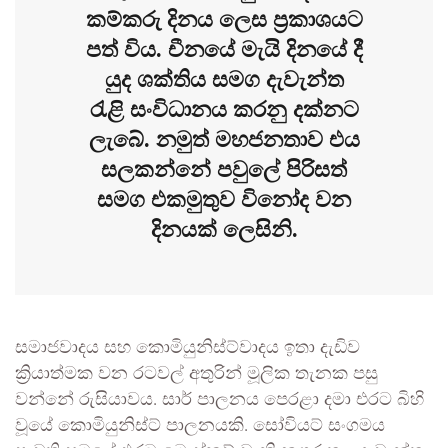
කම්කරු දිනය ලෙස ප්‍රකාශයට
පත් විය. චීනයේ මැයි දිනයේ දී
යුද ශක්තිය සමග දැවැන්ත
රැළි සංවිධානය කරනු දක්නට
ලැබේ. නමුත් මහජනතාව එය
සලකන්නේ පවුලේ පිරිසත්
සමග එකමුතුව විනෝද වන
දිනයක් ලෙසිනි.
සමාජවාදය සහ කොමියුනිස්ට්වාදය ඉතා දැඩිව
ක්‍රියාත්මක වන රටවල් අතුරින් මූලික තැනක පසු
වන්නේ රුසියාවය. සාර් පාලනය පෙරළා දමා එරට බිහි
වූයේ කොමියුනිස්ට් පාලනයකි. සෝවියට් සංගමය