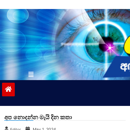
Skip
to
content
vinivida.lk
අප නොදන්න මැයි දින කතා
May 1, 2024
Editor