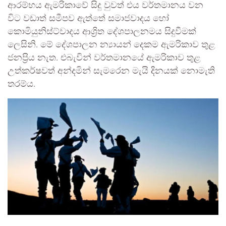
ආරම්භය ඇමරිකාවේ සිදු වුවත් එය වර්තමානය වන
විට වඩාත් සමීපව ඇත්තේ සමාජවාදය හෝ
කොමියුනිස්ට්වාදය ආශ්‍රිත දේශපාලනමය සිදුවීමක්
ලෙසිනි. මේ දේශපාලන න්‍යායන් දෙකම ඇමරිකාව තුළ
ජනප්‍රිය නැත. එබැවින් වර්තමානයේ ඇමරිකාව තුළ
උත්කර්ෂවත් අන්දමින් සැමරෙන මැයි දිනයක් නොමැති
තරම්ය.