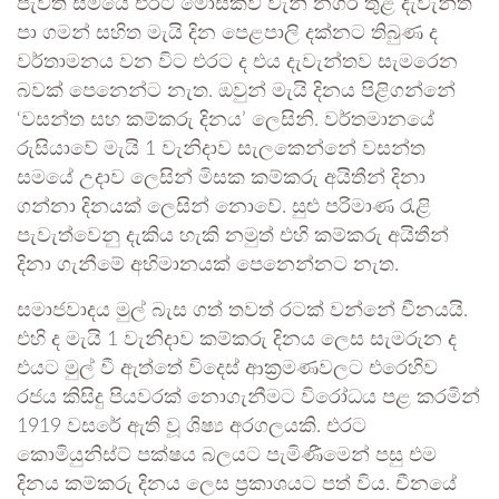
පැවති සමයේ එරට මොස්කව් වැනි නගර තුළ දැවැන්ත
පා ගමන් සහිත මැයි දින පෙළපාලි දක්නට තිබුණ ද
වර්තාමනය වන විට එරට ද එය දැවැන්තව සැමරෙන
බවක් පෙනෙන්ට නැත. ඔවුන් මැයි දිනය පිළිගන්නේ
‘වසන්ත සහ කම්කරු දිනය’ ලෙසිනි. වර්තමානයේ
රුසියාවේ මැයි 1 වැනිදාව සැලකෙන්නේ වසන්ත
සමයේ උදාව ලෙසින් මිසක කම්කරු අයිතීන් දිනා
ගන්නා දිනයක් ලෙසින් නොවේ. සුළු පරිමාණ රැළි
පැවැත්වෙනු දැකිය හැකි නමුත් එහි කම්කරු අයිතීන්
දිනා ගැනීමේ අභිමානයක් පෙනෙන්නට නැත.
සමාජවාදය මුල් බැස ගත් තවත් රටක් වන්නේ චීනයයි.
එහි ද මැයි 1 වැනිදාව කම්කරු දිනය ලෙස සැමරුන ද
එයට මුල් වී ඇත්තේ විදෙස් ආක්‍රමණවලට එරෙහිව
රජය කිසිදු පියවරක් නොගැනීමට විරෝධය පළ කරමින්
1919 වසරේ ඇති වූ ශිෂ්‍ය අරගලයකි. එරට
කොමියුනිස්ට් පක්ෂය බලයට පැමිණීමෙන් පසු එම
දිනය කම්කරු දිනය ලෙස ප්‍රකාශයට පත් විය. චීනයේ