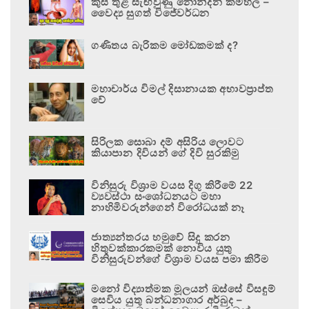
කුස තුළ සැඟවුණු නොනිදන කම්හල –
වෛද්‍ය සුගත් විජේවර්ධන
ගණිතය බැරිකම මෝඩකමක් ද?
මහාචාර්ය විමල් දිසානායක අභාවප්‍රාප්ත
වේ
සිරිලක සොබා දම් අසිරිය ලොවට
කියාපාන දිවියන් ගේ දිවි සුරකිමු
විනිසුරු විශ්‍රාම වයස දිගු කිරීමේ 22
ව්‍යවස්ථා සංශෝධනයට මහා
නාහිමිවරුන්ගෙන් විරෝධයක් නෑ
ජාත්‍යන්තරය හමුවේ සිදු කරන
හිතුවක්කාරකමක් නොවිය යුතු
විනිසුරුවන්ගේ විශ්‍රාම වයස පමා කිරීම
මනෝ විද්‍යාත්මක මූලයන් ඔස්සේ විසඳුම්
සෙවිය යුතු බන්ධනාගාර අර්බුද –