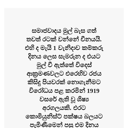
සමාජවාදය මුල් බැස ගත්
තවත් රටක් වන්නේ චීනයයි.
එහි ද මැයි 1 වැනිදාව කම්කරු
දිනය ලෙස සැමරුන ද එයට
මුල් වී ඇත්තේ විදෙස්
ආක්‍රමණවලට එරෙහිව රජය
කිසිදු පියවරක් නොගැනීමට
විරෝධය පළ කරමින් 1919
වසරේ ඇති වූ ශිෂ්‍ය
අරගලයකි. එරට
කොමියුනිස්ට් පක්ෂය බලයට
පැමිණීමෙන් පසු එම දිනය