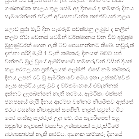
වුවත් එය සිදුවන්නේ නැත. එබැවින් ගෙවී ගිය වසර
ගණනාවක කාලය තුළ සේම අද දිනයේ ද කම්කරු දිනය
සැමරෙන්නේ එවැනි අවාසනාවන්ත තත්ත්වයක් තුළය.
ලොව පුරා මැයි දින සැමරුම් පවත්වනු ලැබුව ද කලින්
කලට ඒවා වෙනස් වෙමින් වර්තමානය වන විට අමුතුම
මුහුණුවරක් ගෙන ඇති බව පෙනෙන්නට තිබේ. කවුරුත්
දන්නා පරිදි මැයි 1 වැනි කම්කරු දිනයක් බවට පත්
වන්නට මුල් වූයේ ඇමරිකාවේ කම්කරුවන් විසින් දියත්
කළ අරගලයක ප්‍රතිඵලයක් ලෙසිනි. එසේ නම් කම්කරු
දිනය උපන් රට වූ ඇමරිකාවේ මෙය ඉතා උත්කර්ෂවත්
ලෙස සැමරිය යුතු වුව ද වර්තමානයේ එවැන්නක්
දක්නට ලැබෙන්නේ නැති තරම්ය. ඇමරිකා එක්සත්
ජනපදයේ මැයි දිනය ආරම්භ වන්නට නියමිතව ඇත්තේ
එරට වසන්ත නිවාඩුවත් සමගිනි. නමුත් ඔවුන්ට ඊට
පෙර පාස්කු සැමරුම උදා වේ. එය සැමරීමෙන් පසු
ඔවුන්ට නැවතත් වසන්ත උත්සවයක් පැවැත්වීමේ
අවශ්‍යතාවක් නැති තරම්ය. අනෙක කම්කරු දිනයේ