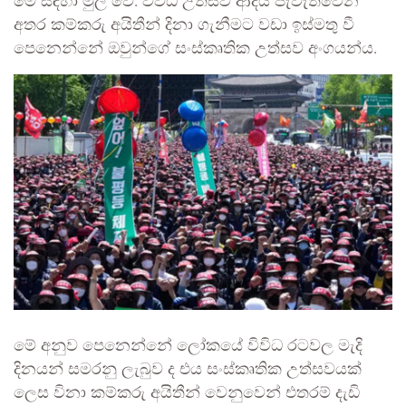
මේ සඳහා මුල් වේ. විවිධ උත්සව ආදිය පැවැත්වෙන
අතර කම්කරු අයිතීන් දිනා ගැනීමට වඩා ඉස්මතු වී
පෙනෙන්නේ ඔවුන්ගේ සංස්කෘතික උත්සව අංගයන්ය.
මේ අනුව පෙනෙන්නේ ලෝකයේ විවිධ රටවල මැදි
දිනයන් සමරනු ලැබුව ද එය සංස්කෘතික උත්සවයක්
ලෙස විනා කම්කරු අයිතීන් වෙනුවෙන් එතරම් දැඩි