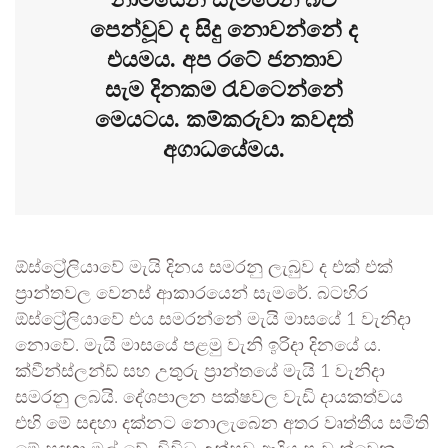
පෙන්වූව ද සිදු නොවන්නේ ද
එයමය. අප රටේ ජනතාව
සැම දිනකම රැවටෙන්නේ
මෙයටය. කම්කරුවා කවදත්
අගාධයේමය.
ඕස්ට්‍රේලියාවේ මැයි දිනය සමරනු ලැබුව ද එක් එක්
ප්‍රාන්තවල වෙනස් ආකාරයෙන් සැමරේ. බටහිර
ඕස්ට්‍රේලියාවේ එය සමරන්නේ මැයි මාසයේ 1 වැනිදා
නොවේ. මැයි මාසයේ පළමු වැනි ඉරිදා දිනයේ ය.
ක්වීන්ස්ලන්ඩ් සහ උතුරු ප්‍රාන්තයේ මැයි 1 වැනිදා
සමරනු ලබයි. දේශපාලන පක්ෂවල වැඩි දායකත්වය
එහි මේ සඳහා දක්නට නොලැබෙන අතර වෘත්තීය සමිති