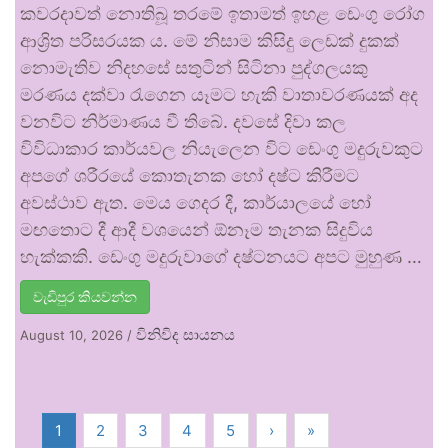
කවරදාවත් නොතිබූ තරමේ ඉතාමත් ඉහළ ඩෙංගු රෝග
ආශ්‍රිත පරිසරයක ය. මේ නිසාම කිසිදු ලෙඩක් දුකක්
නොමැතිව නිදහසේ සතුටින් සිටිනා පුද්ගලයකු
මරණය දක්වා රැගෙන යෑමට හැකි වාතාවරණයක් අද
වනවිට නිර්මාණය වී තිබේ. දවසේ දිවා කල
විවිධාකාර කාර්යවල නියැලෙන විට ඩෙංගු මදුරුවකුට
අපගේ ශරීරයේ කොතැනක හෝ දෂ්ට කිරීමට
අවස්ථාව ඇත. මෙය ගෙදර දී, කාර්යාලයේ හෝ
මඟතොට දී ආදී වශයෙන් ඕනෑම තැනක සිදුවිය
හැක්කකි. ඩෙංගු මදුරුවාගේ දෂ්ටනයට අපට මුහුණ …
වැඩිපුර කියවන්න
විනිවිද සායනය
August 10, 2026
/
1
2
3
4
5
›
»