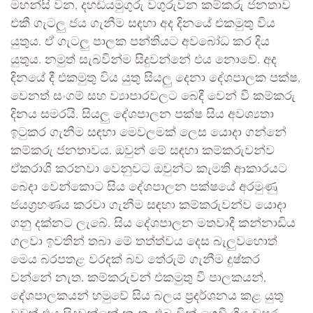
මහන්සි වන, දහඩියමුගුරු වගුරුවන කම්කරු ජනතාව
එකී ගැටලු ජය ගැනීම සඳහා අද දිනයේ එකමුතු විය
යුතුය. ඒ ගැටලු පාලක පන්තියට අවබෝධ කර දිය
යුතුය. නමුත් සැබවින්ම සිදුවන්නේ එය නොවේ. අද
දිනයේ දී එකමුතු විය යුතු සියලු දෙනා දේශපාලක පක්ෂ,
වෙනත් සංගම් සහ ව්‍යාපාරවලට බෙදී වෙන් වී කම්කරු
දිනය සමරයි. සියලු දේශපාලන පක්ෂ සිය අවශ්‍යතා
ඉටුකර ගැනීම සඳහා මෙවලමක් ලෙස යොදා ගන්නේ
කම්කරු ජනතාවය. ඔවුන් මේ සඳහා කම්කරුවන්ව
ඒකරාශී කරනවා වෙනුවට ඔවුන්ට කැමති ආකාරයට
බෙදා වෙන්කොට සිය දේශපාලන පක්ෂයේ අරමුණු
ජයග්‍රහණය කරවා ගැනීම සඳහා කම්කරුවන්ව යොදා
ගනු දක්නට ලැබේ. සිය දේශපාලන මතවාදී කන්නාඩිය
ගලවා ඉවතින් තබා මේ තත්ත්වය දෙස බැලුවහොත්
මෙය බරපතළ වරදක් බව තේරුම් ගැනීම දුෂ්කර
වන්නේ නැත. කම්කරුවන් එකමුතු වී පාලකයන්,
දේශපාලකයන් හමුවේ සිය බලය ප්‍රදර්ශනය කළ යුතු