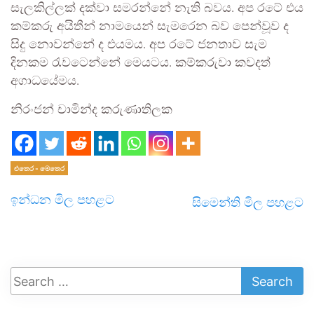
සැලකිල්ලක් දක්වා සමරන්නේ නැති බවය. අප රටේ එය
කම්කරු අයිතීන් නාමයෙන් සැමරෙන බව පෙන්වූව ද
සිදු නොවන්නේ ද එයමය. අප රටේ ජනතාව සැම
දිනකම රැවටෙන්නේ මෙයටය. කම්කරුවා කවදත්
අගාධයේමය.
නිරංජන් චාමින්ද කරුණාතිලක
එතෙර - මෙතෙර
ඉන්ධන මිල පහළට
සිමෙන්ති මිල පහළට