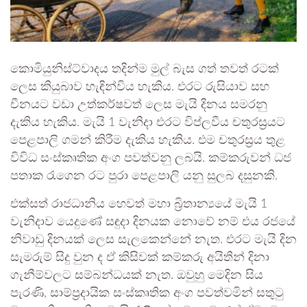
කොමියුනිස්ට්වාදය තදින්ම මුල් බැස ගත් තවත් රටක්
ලෙස කියුබාව හැඳින්විය හැකිය. එරට රුසියාව සහ
චීනයට වඩා උත්කර්ෂවත් ලෙස මැයි දිනය සමරනු
දැකිය හැකිය. මැයි 1 වැනිදා එරට විප්ලවීය චතුරස්‍රයට
පෙළපාලි ගමන් කිරීම දැකිය හැකිය. එම චතුරස්‍රය තුළ
විවිධ සංස්කෘතික අංග පවත්වනු ලබයි. කම්කරුවන් ධජ
පතාක රැගෙන රට පුරා පෙළපාලි යනු සුලබ දසුනකි.
එක්සත් රාජධානිය හෙවත් මහා බ්‍රිතාන්‍යයේ මැයි 1
වැනිදාව යෙදුණේ සඳුදා දිනයක නොවේ නම් එය රජයේ
නිවාඩු දිනයක් ලෙස සැලකෙන්නේ නැත. එරට මැයි දින
සැමරුම් සිදු වුන ද ඒ කිසිවක් කම්කරු අයිතීන් දිනා
ගැනීම්වලට සම්බන්ධයක් නැත. ඔවුහු මෙදින සිය
පැරණි, සාම්ප්‍රදායික සංස්කෘතික අංග පවත්වමින් සතුටු