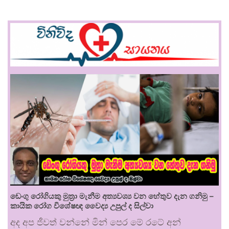
ඩෙංගු රෝගියකු ⁣මුත්‍රා මැනීම අත්‍යවශ්‍ය වන හේතුව දැන ගනිමු –
කායික රෝග විශේෂඥ වෛද්‍ය උපුල් ද සිල්වා
අද අප ජීවත් වන්නේ මින් පෙර මේ රටේ අන්