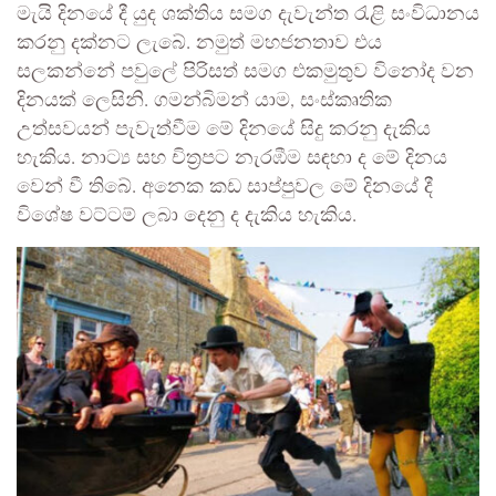
මැයි දිනයේ දී යුද ශක්තිය සමග දැවැන්ත රැළි සංවිධානය
කරනු දක්නට ලැබේ. නමුත් මහජනතාව එය
සලකන්නේ පවුලේ පිරිසත් සමග එකමුතුව විනෝද වන
දිනයක් ලෙසිනි. ගමන්බිමන් යාම, සංස්කෘතික
උත්සවයන් පැවැත්වීම මේ දිනයේ සිදු කරනු දැකිය
හැකිය. නාට්‍ය සහ චිත්‍රපට නැරඹීම සඳහා ද මේ දිනය
වෙන් වී තිබේ. අනෙක කඩ සාප්පුවල මේ දිනයේ දී
විශේෂ වට්ටම් ලබා දෙනු ද දැකිය හැකිය.