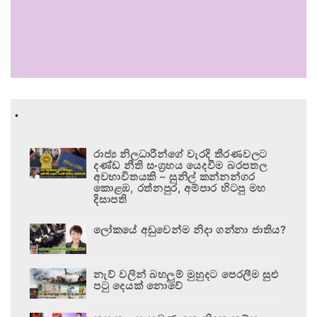
.
රාජ්‍ය නිලධාරීන්ගේ වැරදි තීරණවලට
දණ්ඩ නීති සංග්‍රහය යෙදවීම බරපතල
අවභාවිතයකි – සුනිල් කන්නන්ගර
කොළඹ, රත්නපුර, අම්පාර හිටපු මහ
දිසාපති
ලෝකයේ අඩුවෙන්ම නිදා ගන්නා ජාතිය?
නැව් වලින් බහලුම් මුහුදට පෙරලීම සුළු
පටු දෙයක් නොවේ