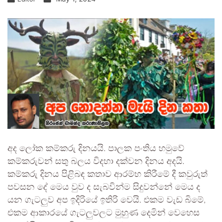
අද ලෝක කම්කරු දිනයයි. පාලක පංතිය හමුවේ
කම්කරුවන් සතු බලය විදහා දක්වන දිනය අදයි.
කම්කරු දිනය පිළිබඳ කතාව ආරම්භ කිරීමේ දී කවුරුත්
පවසන දේ මෙය වුව ද සැබවින්ම සිදුවන්නේ මෙය ද
යන ගැටලුව අප ඉදිරියේ ඉතිරි වෙයි. එකම වැඩ බිමේ,
එකම ආකාරයේ ගැටලුවලට මුහුණ දෙමින් වෙහෙස