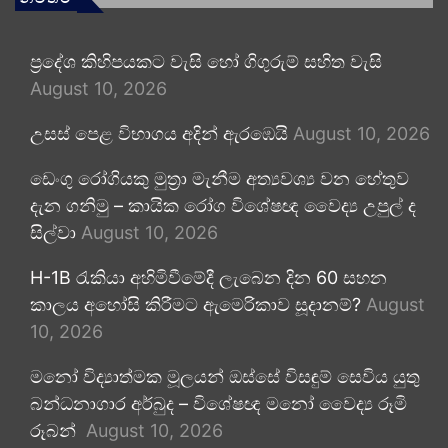
ප්‍රදේශ කිහිපයකට වැසි හෝ ගිගුරුම් සහිත වැසි
August 10, 2026
උසස් පෙළ විභාගය අදින් ඇරඹෙයි
August 10, 2026
ඩෙංගු රෝගියකු ⁣මුත්‍රා මැනීම අත්‍යවශ්‍ය වන හේතුව
දැන ගනිමු – කායික රෝග විශේෂඥ වෛද්‍ය උපුල් ද
සිල්වා
August 10, 2026
H-1B රැකියා අහිමිවීමේදී ලැබෙන දින 60 සහන
කාලය අහෝසි කිරීමට ඇමෙරිකාව සූදානම්?
August
10, 2026
මනෝ විද්‍යාත්මක මූලයන් ඔස්සේ විසඳුම් සෙවිය යුතු
බන්ධනාගාර අර්බුද – විශේෂඥ මනෝ වෛද්‍ය රූමි
රූබන්
August 10, 2026