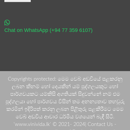
Chat on WhatsApp (+94 77 359 6107)
Copyrights protected: මෙම වෙබ් අඩවියේ පළකරනු
ලබන කිනම් හෝ දෙයකින් යම් පුද්ගලයකුට හෝ
පාර්ශවයකට යම්කිසි අගතියක් සිදුවන්නේ නම් එම
පුද්ගලයා හෝ පාර්ශවය විසින් තම අනන්‍යතාව තහවුරු
කරමින් ඉදිරිපත් කරනු ලබන පිළිතුරු පළකිරීමට මෙම
වෙබ් අඩවිය ආචාර ධර්මීය වශයෙන් බැඳී සිටී.
'www.vinivida.lk' © 2021- 2024| Contact Us -