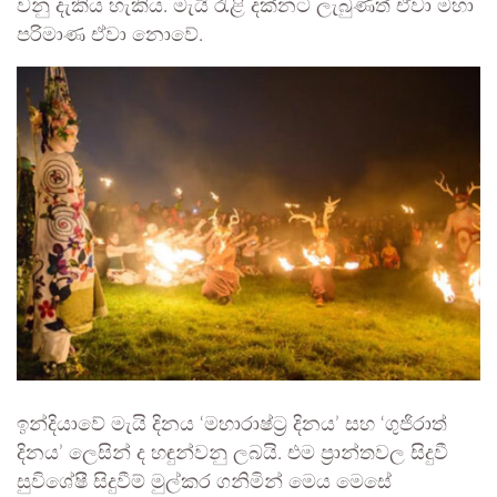
වනු දැකිය හැකිය. මැයි රැළි දක්නට ලැබුණත් ඒවා මහා
පරිමාණ ඒවා නොවේ.
ඉන්දියාවේ මැයි දිනය ‘මහාරාෂ්ට්‍ර දිනය’ සහ ‘ගුජිරාත්
දිනය’ ලෙසින් ද හඳුන්වනු ලබයි. එම ප්‍රාන්තවල සිදුවී
සුවිශේෂී සිදුවීම් මුල්කර ගනිමින් මෙය මෙසේ