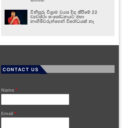
විනිසුරු විශ්‍රාම වයස දිගු කිරීමේ 22
ව්‍යවස්ථා සංශෝධනයට මහා
නාහිමිවරුන්ගෙන් විරෝධයක් නෑ
CONTACT US
Name
*
Email
*