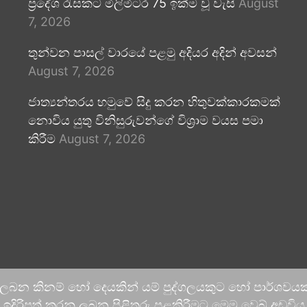
ප්‍රදේශ රැසකට මිලිමීටර 75 ඉක්ම වූ වැසි
August
7, 2026
තුන්වන පාසල් වාරයේ පළමු අදියර අදින් අවසන්
August 7, 2026
ජාත්‍යන්තරය හමුවේ සිදු කරන හිතුවක්කාරකමක්
නොවිය යුතු විනිසුරුවන්ගේ විශ්‍රාම වයස පමා
කිරීම
August 7, 2026
 ලබන කිනම් හෝ දෙයකින් යම් පුද්ගලයකුට හෝ පාර්ශවයකට
දිරිපත් කරනු ලබන පිළිතුරු පළකිරීමට මෙම වෙබ් අඩවිය ආච