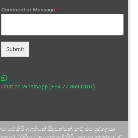
Comment or Message
*
Submit
Chat on WhatsApp (+94 77 359 6107)
 යම්කිසි අගතියක් සිදුවන්නේ නම් එම පුද්ගලයා
ාර ධර්මීය වශයෙන් බැඳී සිටී. 'www.vinivida.lk' ©