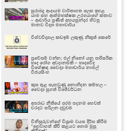
සුරාබදු ආදායම වාර්තාගත ලෙස ඉහළ
යාම සහ ආත්මභක්ෂක උරගයාගේ කතාව
– ආචාර්ය ප්‍රණීත් අභයසුන්දර හිටපු
මානව විද්‍යා මහාචාර්ය
විශ්වවිද්‍යාල කඩඉම් ලකුණු නිකුත් කෙරේ
ප්‍රවේසම් වන්න; එල් නිනෝ යනු පාරිසරික
හෘද රෝග අවදානමකි – හෘදවේද
විශේෂඥ වෛද්‍ය මහාචාර්ය නාමල්
විජයසිංහ
කුස තුළ සැඟවුණු නොනිදන කම්හල –
වෛද්‍ය සුගත් විජේවර්ධන
අපරාධ නීතියේ පරම පදනම හෙවත්
වරදට සරිලන දඬුවම
විනිසුරුවන්ගේ විශ්‍රාම වයස දීර්ඝ කිරීම
“දොවාගත් කිරි කළයට ගොම මුසු
කිරීමක්”