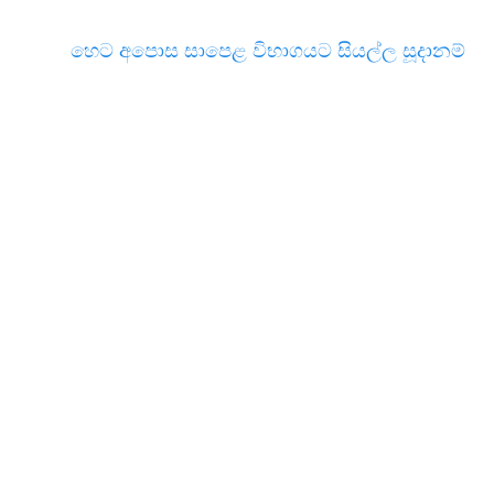
හෙට අපොස සාපෙළ විභාගයට සියල්ල සූදානම්