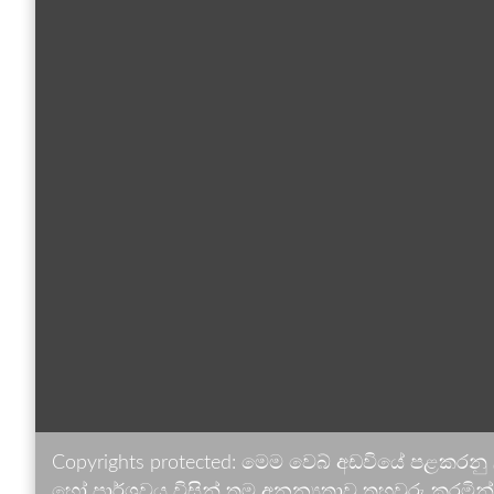
Copyrights protected: මෙම වෙබ් අඩවියේ පළකරනු
හෝ පාර්ශවය විසින් තම අනන්‍යතාව තහවුරු කරමින් ඉ