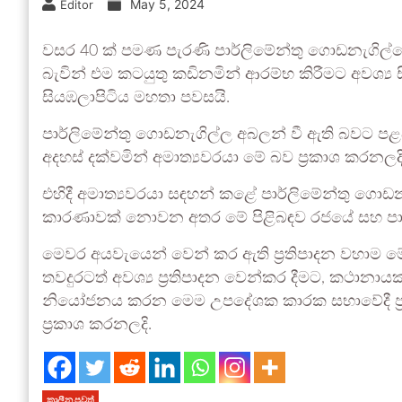
May 5, 2024
Editor
වසර 40 ක් පමණ පැරණි පාර්ලිමේන්තු ගොඩනැගිල්ලේ ම
බැවින් එම කටයුතු කඩිනමින් ආරම්භ කිරීමට අවශ්‍ය සි
සියඹලාපිටිය මහතා පවසයි.
පාර්ලි‍මේන්තු ගොඩනැගිල්ල අබලන් වී ඇති බවට පළ
අදහස් දක්වමින් අමාත්‍යවරයා මේ බව ප්‍රකාශ කරනලදි
එහිදී අමාත්‍යවරයා සඳහන් කළේ පාර්ලිමේන්තු ගොඩනැ
කාරණාවක් නොවන අතර මේ පිළිබඳව රජයේ සහ පාර්
මෙවර අයවැයෙන් වෙන් කර ඇති ප්‍රතිපාදන වහාම මේ 
තවදුරටත් අවශ්‍ය ප්‍රතිපාදන වෙන්කර දීමට, කථ
නියෝජනය කරන මෙම උපදේශක කාරක සභාවේදී ප්‍රත
ප්‍රකාශ කරනලදි.
කාලීන පුවත්