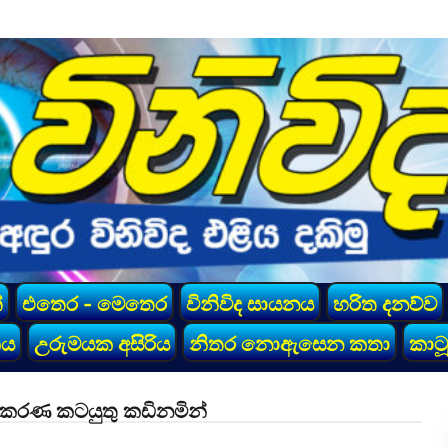
්
එතෙර - මෙතෙර
විනිවිද සායනය
හරිත දනව්ව
කය
උරුමයක අසිරිය
නිතර නොඇසෙන කතා
කාටූ
ංස්කරණ කටයුතු කඩිනමින්