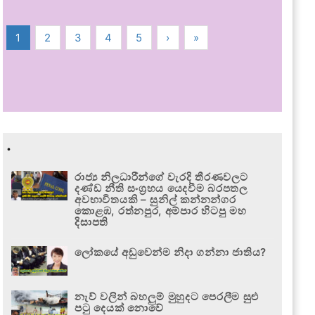
1
2
3
4
5
›
»
.
රාජ්‍ය නිලධාරීන්ගේ වැරදි තීරණවලට
දණ්ඩ නීති සංග්‍රහය යෙදවීම බරපතල
අවභාවිතයකි – සුනිල් කන්නන්ගර
කොළඹ, රත්නපුර, අම්පාර හිටපු මහ
දිසාපති
ලෝකයේ අඩුවෙන්ම නිදා ගන්නා ජාතිය?
නැව් වලින් බහලුම් මුහුදට පෙරලීම සුළු
පටු දෙයක් නොවේ