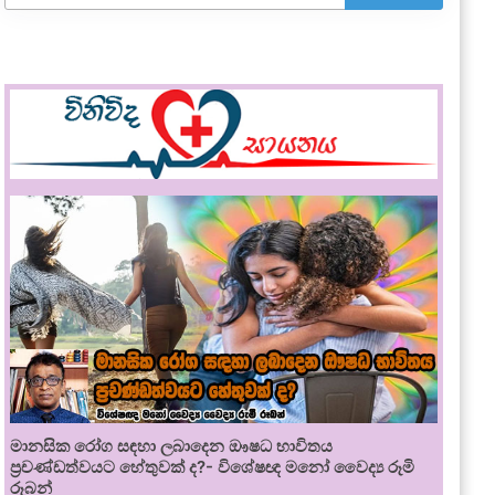
මානසික රෝග සඳහා ලබාදෙන ඖෂධ භාවිතය
ප්‍රචණ්ඩත්වයට හේතුවක් ද?- විශේෂඥ මනෝ වෛද්‍ය රූමි
රූබන්