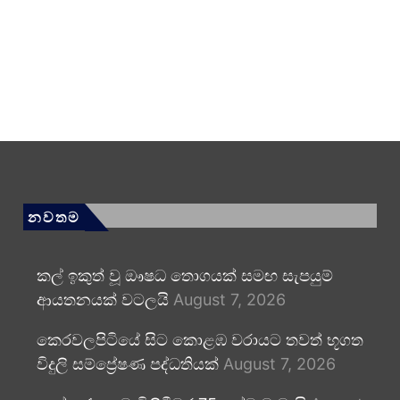
නවතම
කල් ඉකුත් වූ ඖෂධ තොගයක් සමඟ සැපයුම්
ආයතනයක් වටලයි
August 7, 2026
කෙරවලපිටියේ සිට කොළඹ වරායට තවත් භූගත
විදුලි සම්ප්‍රේෂණ පද්ධතියක්
August 7, 2026