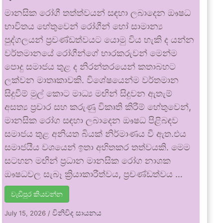
මානසික රෝගී තත්ත්වයන් සඳහා ලබාදෙන ඖෂධ
භාවිතය හේතුවෙන් රෝගීන් හෝ සාමාන්‍ය
පුද්ගලයන් ප්‍රචණ්ඩත්වයට යොමු විය හැකි ද යන්න
වර්තමානයේ රෝගීන්ගේ භාරකරුවන් මෙන්ම
පොදු සමාජය තුළ ද නිරන්තරයෙන් කතාබහට
ලක්වන මාතෘකාවකි. විශේෂයෙන්ම වර්තමාන
සිදුවීම් මුල් කොට මාධ්‍ය මඟින් සිදුවන ඇතැම්
අසත්‍ය ප්‍රචාර සහ කරුණු විකෘති කිරීම් හේතුවෙන්,
මානසික රෝග සඳහා ලබාදෙන ඖෂධ පිළිබඳව
සමාජය තුළ අනියත බියක් නිර්මාණය වී ඇත.එය
සමාජයීය වශයෙන් ඉතා අහිතකර තත්වයකි. මෙම
සටහන මඟින් ප්‍රධාන මානසික රෝග නාශක
ඖෂධවල සැබෑ ක්‍රියාකාරීත්වය, ප්‍රචණ්ඩත්වය …
වැඩිපුර කියවන්න
විනිවිද සායනය
July 15, 2026
/