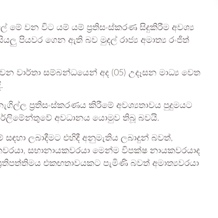
ේ වන විට යම් යම් ප්‍රතිසංස්කරණ සිදුකිරීම අවශ්‍ය
යලු පියවර ගෙන ඇති බව මුදල් රාජ්‍ය අමාත්‍ය රංජිත්
වන වාර්තා සම්බන්ධයෙන් අද (05) උදෑසන මාධ්‍ය වෙත
.
ගිල්ල ප්‍රතිසංස්කරණය කිරීමේ අවශ්‍යතාවය පුදුමයට
ලිමේන්තුවේ අවධානය යොමුව තිබූ බවයි.
සඳහා ලබාදීමට එහිදී අනුමැතිය ලබාදුන් බවත්,
ානායකවරයා, සභානායකවරයා මෙන්ම විපක්ෂ නායකවරයාද
ිපත්තිමය එකඟතාවයකට පැමිණි බවත් අමාත්‍යවරයා