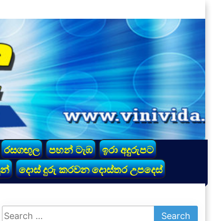
රසගඟුල
පහන් ටැඹ
ඉරා අදුරුපට
න්
දොස් දුරු කරවන දොස්තර උපදෙස්