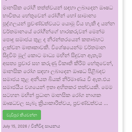
මානසික රෝගී තත්ත්වයන් සඳහා ලබාදෙන ඖෂධ
භාවිතය හේතුවෙන් රෝගීන් හෝ සාමාන්‍ය
පුද්ගලයන් ප්‍රචණ්ඩත්වයට යොමු විය හැකි ද යන්න
වර්තමානයේ රෝගීන්ගේ භාරකරුවන් මෙන්ම
පොදු සමාජය තුළ ද නිරන්තරයෙන් කතාබහට
ලක්වන මාතෘකාවකි. විශේෂයෙන්ම වර්තමාන
සිදුවීම් මුල් කොට මාධ්‍ය මඟින් සිදුවන ඇතැම්
අසත්‍ය ප්‍රචාර සහ කරුණු විකෘති කිරීම් හේතුවෙන්,
මානසික රෝග සඳහා ලබාදෙන ඖෂධ පිළිබඳව
සමාජය තුළ අනියත බියක් නිර්මාණය වී ඇත.එය
සමාජයීය වශයෙන් ඉතා අහිතකර තත්වයකි. මෙම
සටහන මඟින් ප්‍රධාන මානසික රෝග නාශක
ඖෂධවල සැබෑ ක්‍රියාකාරීත්වය, ප්‍රචණ්ඩත්වය …
වැඩිපුර කියවන්න
විනිවිද සායනය
July 15, 2026
/