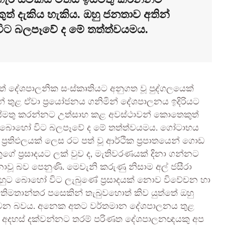
් දැකිය හැකිය. ඔහු ජනතාව අතින්
විට බලපෑවේ ද මේ තත්ත්වයමය.
පිළිගත් දේශපාලනික සංස්කෘතියට අනුගත වූ පුද්ගලයෙක්
වන් තුළ ඒවා ප්‍රයෝජනය ගනිමින් දේශපාලනය ඉදිරියට
ඉස්මතු කරන්නට උත්සාහ කළ අවස්ථාවන් කොතෙකුත්
න්නට බොහෝ විට බලපෑවේ ද මේ තත්ත්වයමය. ගෝටාභය
්‍රතිඵලයක් ලෙස රට පත් වූ ආර්ථික ප්‍රපාතයෙන් ගොඩ
ේ ප්‍රසාදයට ලක් වුව ද, මැතිවරණයක් දිනා ගන්නට
වූ බව පෙනුණි. මෙවැනි කරුණු නිසාම අල් ජසීරා
ුට බොහෝ විට ලැබුණේ ප්‍රසාදයක් නොව විවේචන හා
මතාන්තර පසෙකින් තැබුවහොත් කිව යුත්තේ ඔහු
ොවන බවය. අනෙක අතට වර්තමාන දේශපාලනය තුළ
් අදහස් දක්වන්නට තරම් පරිණත දේශපාලනඥයකු අප