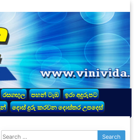
රසගඟුල
පහන් ටැඹ
ඉරා අදුරුපට
න්
දොස් දුරු කරවන දොස්තර උපදෙස්