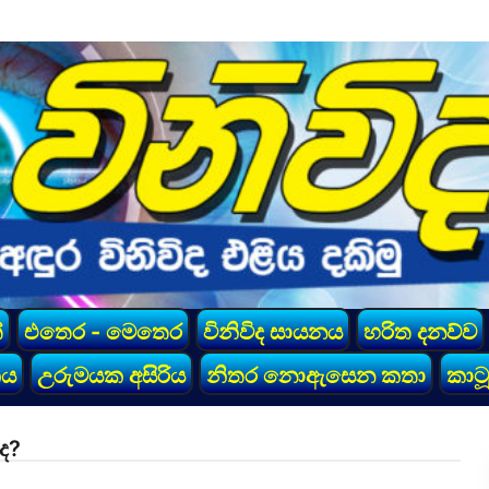
්
එතෙර - මෙතෙර
විනිවිද සායනය
හරිත දනව්ව
කය
උරුමයක අසිරිය
නිතර නොඇසෙන කතා
කාටූ
්ද?