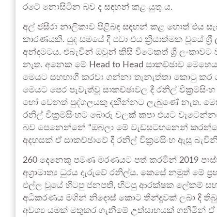
රටේ නොසිටින බව ද සඳහන් කළ යුතු ය.
අල් ජසීරා නාලිකාව පිළිබඳ සඳහන් කළ හොත් එය සැබවි
කාරණයකි. යුද සමයේ දී පවා එය ක්‍රියාත්මක වූයේ 
අන්දමටය. එබැවින් ඔවුන් කිසි විටෙකත් ශ්‍රී ලංක
නැත. අනෙක මේ Head to Head සාකච්ඡාව මෙහෙයව
මෙයට සහභාගී කරවා ගන්නා තැනැත්තා කොටු කර ග
මෙයට පෙර පැවැත්වූ සාකච්ඡාවල දී රනිල් වික්‍රමසි
හෝ වෙනත් පුද්ගලයකු දකින්නට ලැබුණේ නැත. මෙහ්
රනිල් වික්‍රමසිංහට බොරු වලක් කපා එයට වැටෙන්නට
බව පෙනෙන්නේ “ඔබලා මේ වැඩසටහනෙන් කරන්නේ 
අදහසක් ඒ සාකච්ඡාවේ දී රනිල් වික්‍රමසිංහ ඇසූ බැවිනි
260 දෙනෙකු පමණ මරණයට පත් කරමින් 2019 පාස්කු 
අග්‍රාමාත්‍ය ධුරය දැරුවේ රනිල්ය. කෙසේ නමුත් මේ
එල්ල වූයේ හිටපු ජනපති, හිටපු ආරක්ෂක ලේකම් සහ හ
අධිකරණය මගින් නිදොස් කොට තීන්දුවක් ලබා දී තිබ
අවශ්‍ය යමක් මතුකර ගැනීමේ උත්සාහයක් ගනිමින් ඒ