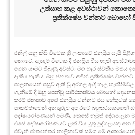
උත්සාහ කළ අවස්ථාවන් කොතෙකුත
ප්‍රතික්ෂේප වන්නට බොහෝ 
රනිල් යනු කිසි විටෙක ශ්‍රී ලංකාවේ ජනප්‍රිය යැයි 
නොවේ. ඇතැම් විටෙක දී ජනප්‍රිය විය හැකි අවස්ථා
ගෙන යාමට තිබුණු අවස්ථා මග හැර ස්වකීය මතය 
දැකිය හැකිය. ඔහු ජනතාව අතින් ප්‍රතික්ෂේප ව
පාලනයෙන් පසුව ඇති වූ අරගල ආදී හැල හැප්පීම්වල ප
ගැනීමේ දී ඔහු පෙන්වූ සාර්ථකත්වය බොහෝ දෙනෙකුග
තරම් ජනතාව අතර ජනප්‍රිය වන්නට එය හේතුවක් නො
සාකච්ඡාවෙන් අනතුරුව අප රටේ බහුතරයකගෙන් ඔහ
දෝෂාරෝපණයන් පමණි. කෙසේ නමුත් දේශපාලන මති
එසේ දෝෂාරෝපණයට ලක් විය යුතු පුද්ගලයකු න
එවැනි ජාත්‍යන්තර නාලිකාවක් සමග මේ ආකාරයෙන