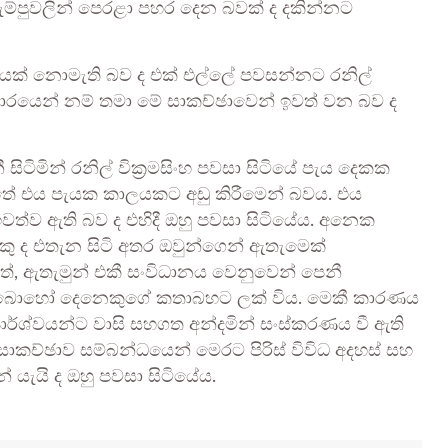
ුරුම්පුවලින් පෙරළා පහර දෙන බවක් ද දකින්නට
ාදයක් නොමැති බව ද එක් එල්ලේ පවසන්නට රනිල්
ආකාරයෙන් නම් තමා මේ සාකච්ඡාවෙන් ඉවත් වන බව ද
 සිටිමින් රනිල් වික්‍රමසිංහ පවසා සිටියේ පැය දෙකක
ේ එය පැයක කාලයකට අඩු කිරීමෙන් බවය. එය
වත්ව ඇති බව ද එහිදී ඔහු පවසා සිටියේය. අනෙක
ු ද එතැන සිටි අතර ඔවුන්ගෙන් ඇතැමෙක්
වත්, ඇතැමුන් එකී සංවිධානය වෙනුවෙන් පෙනී
ව ද බොහෝ දෙනෙකුගේ කතාබහට ලක් විය. මෙකී කාරණය
ර පාර්ශ්වයන්ට වාසි සහගත අන්දමින් සංස්කරණය වී ඇති
 සාකච්ඡාව සම්බන්ධයෙන් මෙරට පිරිස් විවිධ අදහස් සහ
යැයි ද ඔහු පවසා සිටියේය.