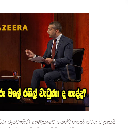
් ජසීරා රූපවාහිනි නාලිකාවේ මෙහ්දි හසන් සමග මෑතකදී