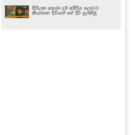
සිරිලක සොබා දම් අසිරිය ලොවට
කියාපාන දිවියන් ගේ දිවි සුරකිමු