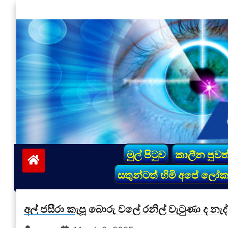
Skip
to
content
vinivida.lk
මුල් පිටුව
කාලීන පුවත
සතුන්ටත් හිමි අපේ ලෝ
අල් ජසීරා කැපූ බොරු වලේ රනිල් වැටුණා ද නැද