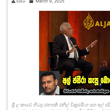
March 9, 2025
Editor
ශ්‍රී ලංකාවේ හිටපු ජනපති රනිල් වික්‍රමසිංහ සහ අල