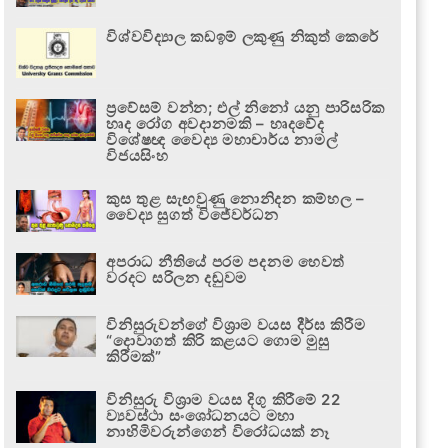
විශ්වවිද්‍යාල කඩඉම් ලකුණු නිකුත් කෙරේ
ප්‍රවේසම් වන්න; එල් නිනෝ යනු පාරිසරික
හෘද රෝග අවදානමකි – හෘදවේද
විශේෂඥ වෛද්‍ය මහාචාර්ය නාමල්
විජයසිංහ
කුස තුළ සැඟවුණු නොනිදන කම්හල –
වෛද්‍ය සුගත් විජේවර්ධන
අපරාධ නීතියේ පරම පදනම හෙවත්
වරදට සරිලන දඬුවම
විනිසුරුවන්ගේ විශ්‍රාම වයස දීර්ඝ කිරීම
“දොවාගත් කිරි කළයට ගොම මුසු
කිරීමක්”
විනිසුරු විශ්‍රාම වයස දිගු කිරීමේ 22
ව්‍යවස්ථා සංශෝධනයට මහා
නාහිමිවරුන්ගෙන් විරෝධයක් නෑ