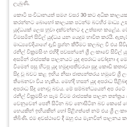
ලැබුණි.
කොටි සංවිධානයත් සමග වසර 30 කට අධික කාලයක් තිස
කරන්නට බොහෝ කාලයක පටන්ම බටහිර මාධ්‍ය උත්සා
යුද්ධයක් ලෙස හුවා දක්වන්නට ද උත්සාහ කළේය. මේ
විමසමින් සිවිල් යුද්ධය යන යෙදුම භාවිත කරයි. ඇත
මාධ්‍යවේදියාගේ දැඩි ප්‍රශ්න කිරීමට කලබල වී එය සි
රනිල් වික්‍රමසිංහ එහිදී පවසන්නේ ශ්‍රී ලංකාවේ සිවි
අසමින් රාජපක්ෂ පාලනයට යුද අපරාධ චෝදනා ද මෙහි 
වීමෙන් පසු හිටපු යුද හමුදාපතිවරයා සුදු කොඩි කතාව
සිදු වූ බවට කළ ඉඟිය නිසා ජාත්‍යන්තරය හමුවේ ශ්
තිබෙනවා විය හැකිය. මෙහ්දි හසන් යුද අපරාධ පිළිබඳ 
අපරාධ සිදු නොවූ බවය. මේ සම්බන්ධයෙන් අප ර
රනිල් වික්‍රමසිංහ සෑම විටම රාජපක්ෂ පාලන තන්ත්‍
වෙනුවෙන් පෙනී සිටින බව නොසිටින බව කෙසේ වෙතත්
හෙයකින් ඉඟියකින් හෝ පිළිගත්තේ නම් එය ශ්‍රී ලං
තිබිණි. එම අවස්ථාවේ දී ඔහු එය මැනවින් පාලනය 