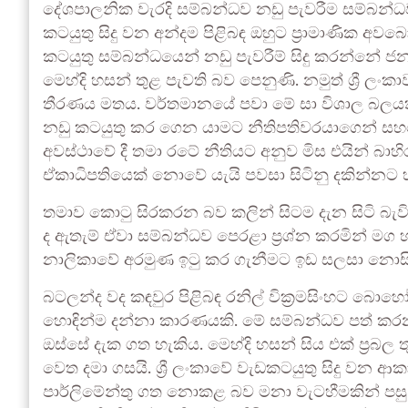
දේශපාලනික වැරදි සම්බන්ධව නඩු පැවරීම සම්බන්ධව එකී
කටයුතු සිදු වන අන්දම පිළිබඳ ඔහුට ප්‍රාමාණික අවබ
කටයුතු සම්බන්ධයෙන් නඩු පැවරීම් සිදු කරන්නේ ජ
මෙහ්දි හසන් තුළ පැවති බව පෙනුණි. නමුත් ශ්‍රී ල
තීරණය මතය. වර්තමානයේ පවා මේ සා විශාල බලය
නඩු කටයුතු කර ගෙන යාමට නීතිපතිවරයාගෙන් 
අවස්ථාවේ දී තමා රටේ නීතියට අනුව මිස එයින් බා
ඒකාධිපතියෙක් නොවේ යැයි පවසා සිටිනු දකින්නට හ
තමාව කොටු සිරකරන බව කලින් සිටම දැන සිටි බැවින් 
ද ඇතැම් ඒවා සම්බන්ධව පෙරළා ප්‍රශ්න කරමින් මග
නාලිකාවේ අරමුණ ඉටු කර ගැනීමට ඉඩ සලසා නොසිට
බටලන්ද වද කඳවුර පිළිබඳ රනිල් වික්‍රමසිංහට බො
හොඳින්ම දන්නා කාරණයකි. මේ සම්බන්ධව පත් කර
ඔස්සේ දැක ගත හැකිය. මෙහ්දි හසන් සිය එක් ප්‍රබල 
වෙත දමා ගසයි. ශ්‍රී ලංකාවේ වැඩකටයුතු සිදු වන ආ
පාර්ලිමේන්තු ගත නොකළ බව මනා වැටහීමකින් පසු ව