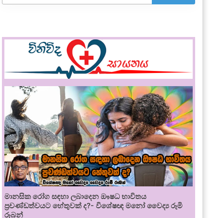
මානසික රෝග සඳහා ලබාදෙන ඖෂධ භාවිතය
ප්‍රචණ්ඩත්වයට හේතුවක් ද?- විශේෂඥ මනෝ වෛද්‍ය රූමි
රූබන්