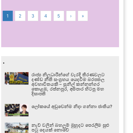
1
2
3
4
5
›
»
.
රාජ්‍ය නිලධාරීන්ගේ වැරදි තීරණවලට
දණ්ඩ නීති සංග්‍රහය යෙදවීම බරපතල
අවභාවිතයකි – සුනිල් කන්නන්ගර
කොළඹ, රත්නපුර, අම්පාර හිටපු මහ
දිසාපති
ලෝකයේ අඩුවෙන්ම නිදා ගන්නා ජාතිය?
නැව් වලින් බහලුම් මුහුදට පෙරලීම සුළු
පටු දෙයක් නොවේ