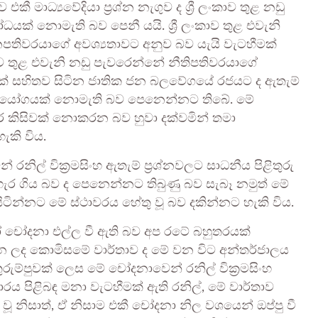
 මාධ්‍යවේදියා ප්‍රශ්න නැගුව ද ශ්‍රී ලංකාව තුළ නඩු
ෝධයක් නොමැති බව පෙනී යයි. ශ්‍රී ලංකාව තුළ එවැනි
නපතිවරයාගේ අවශ්‍යතාවට අනුව බව යැයි වැටහීමක්
ංකාව තුළ එවැනි නඩු පැවරෙන්නේ නීතිපතිවරයාගේ
ක් සහිතව සිටින ජාතික ජන බලවේගයේ රජයට ද ඇතැම්
සහයෝගයක් නොමැති බව පෙනෙන්නට තිබේ. මේ
හිර කිසිවක් නොකරන බව හුවා දක්වමින් තමා
ැකි විය.
රනිල් වික්‍රමසිංහ ඇතැම් ප්‍රශ්නවලට සාධනීය පිළිතුරු
 හැර ගිය බව ද පෙනෙන්නට තිබුණු බව සැබෑ නමුත් මේ
ින්නට මේ ස්ථාවරය හේතු වූ බව දකින්නට හැකි විය.
හෝ චෝදනා එල්ල වී ඇති බව අප රටේ බහුතරයක්
න ලද කොමිසමේ වාර්තාව ද මේ වන විට අන්තර්ජාලය
තුරුම්පුවක් ලෙස මේ චෝදනාවෙන් රනිල් වික්‍රමසිංහ
කාරය පිළිබඳ මනා වැටහීමක් ඇති රනිල්, මේ වාර්තාව
ූ නිසාත්, ඒ නිසාම එකී චෝදනා නිල වශයෙන් ඔප්පු වී