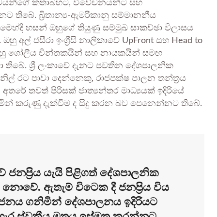
ර්ශ්වයන්ගේ කතාබහට, විවේචනයන්ට සහ
තිබේ. බ්‍රිතාන්‍ය-ඇමරිකානු සම්මානනීය
ෙහ්දි හසන් ඔහුගේ තියුණු සම්මුඛ සාකච්ඡා විලාසය
ු අල් ජසීරා ඉංග්‍රීසි නාලිකාවේ UpFront සහ Head to
ඔහු ගෝලීය චින්තකයින් සහ නායකයින් සමඟ
තිබේ. ශ්‍රී ලංකාවේ දැනට පවතින දේශපාලනික
රනිල් රට පාවා දෙන්නෙකු, රාජපක්ෂ පාලන තන්ත්‍රය
ේ තවත් පිරිසක් ජාත්‍යන්තර මාධ්‍යයක් ඉදිරියේ
ිමින් කරුණු දැක්වීම ද සිදු කරන බව පෙනෙන්නට තිබේ.
වේ ජනප්‍රිය යැයි පිළිගත් දේශපාලනික
 නොවේ. ඇතැම් විටෙක දී ජනප්‍රිය විය
යෝජනය ගනිමින් දේශපාලනය ඉදිරියට
හැර ස්වකීය මතය ඉස්මතු කරන්නට