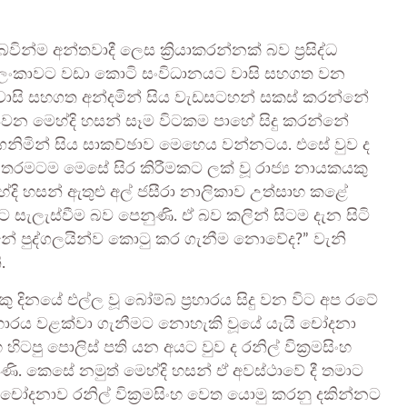
න්ම අන්තවාදී ලෙස ක්‍රියාකරන්නක් බව ප්‍රසිද්ධ
ශ්‍රී ලංකාවට වඩා කොටි සංවිධානයට වාසි සහගත වන
ාවට වාසි සහගත අන්දමින් සිය වැඩසටහන් සකස් කරන්නේ
න මෙහ්දි හසන් සෑම විටකම පාහේ සිදු කරන්නේ
නිමින් සිය සාකච්ඡාව මෙහෙය වන්නටය. එසේ වුව ද
ංහ තරමටම මෙසේ සිර කිරීමකට ලක් වූ රාජ්‍ය නායකයකු
දි හසන් ඇතුළු අල් ජසීරා නාලිකාව උත්සාහ කළේ
 සැලැස්වීම බව පෙනුණි. ඒ බව කලින් සිටම දැන සිටි
පුද්ගලයින්ව කොටු කර ගැනීම නොවේද?” වැනි
.
දිනයේ එල්ල වූ බෝම්බ ප්‍රහාරය සිදු වන විට අප රටේ
 ප්‍රහාරය වළක්වා ගැනීමට නොහැකි වූයේ යැයි චෝදනා
ිටපු පොලිස් පති යන අයට වුව ද රනිල් වික්‍රමසිංහ
ුණි. කෙසේ නමුත් මෙහ්දි හසන් ඒ අවස්ථාවේ දී තමාට
 චෝදනාව රනිල් වික්‍රමසිංහ වෙත යොමු කරනු දකින්නට