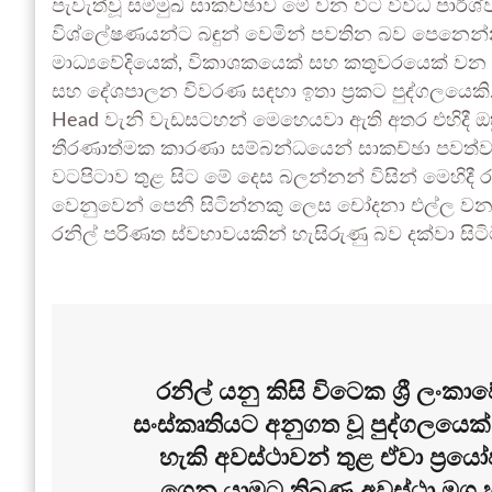
පැවැත්වූ සම්මුඛ සාකච්ඡාව මේ වන විට විවිධ පා
විශ්ලේෂණයන්ට බඳුන් වෙමින් පවතින බව පෙනෙන්නට 
මාධ්‍යවේදියෙක්, විකාශකයෙක් සහ කතුවරයෙක් වන ම
සහ දේශපාලන විවරණ සඳහා ඉතා ප්‍රකට පුද්ගලයෙකි. ඔහ
Head වැනි වැඩසටහන් මෙහෙයවා ඇති අතර එහිදී 
තීරණාත්මක කාරණා සම්බන්ධයෙන් සාකච්ඡා පවත්වා 
වටපිටාව තුළ සිට මේ දෙස බලන්නන් විසින් මෙහිදී 
වෙනුවෙන් පෙනී සිටින්නකු ලෙස චෝදනා එල්ල වන අතර
රනිල් පරිණත ස්වභාවයකින් හැසිරුණු බව දක්වා සිට
රනිල් යනු කිසි විටෙක ශ්‍රී ලංකා
සංස්කෘතියට අනුගත වූ පුද්ගලයෙක්
හැකි අවස්ථාවන් තුළ ඒවා ප්‍ර
ගෙන යාමට තිබුණු අවස්ථා මග 