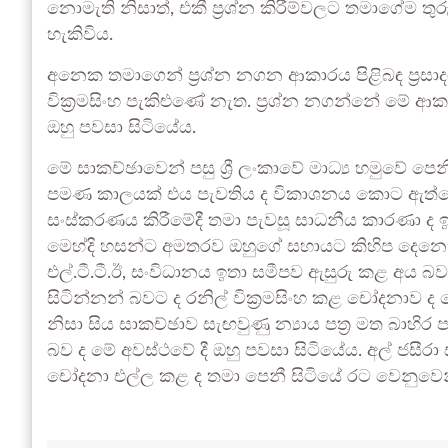
නොමැති නිසාත්, එකී ප්‍රශ්න කිරීම්වලට තමාගේම ත
හැකිවිය.
අනෙක තමාගෙන් ප්‍රශ්න නගන ආකාරය පිළිබඳ ප්‍රස
වික්‍රමසිංහ පැකිළුණේ නැත. ප්‍රශ්න නගන්නේ මේ 
ඔහු පවසා සිටියේය.
මේ සාකච්ඡාවෙන් පසු ශ්‍රී ලංකාවේ මාධ්‍ය හමුවේ පෙනී
පමණ කාලයක් එය පැවතිය ද විකාශනය කොට ඇත්ත
සංස්කරණය කිරීමේදී තමා පැවසූ සාධනීය කාරණා ද ඉ
මෙහ්දි හසන්ට අමතරව ඔහුගේ සහායට කිහිප දෙනෙක
එල්.ටී.ටී.ඊ, සංවිධානය ඉතා සමීපව ඇසුරු කළ අය බ
සිටින්නන් බවට ද රනිල් වික්‍රමසිංහ කළ චෝදනා
නිසා සිය සාකච්ඡාව සැඟවුණු න්‍යාය පත්‍ර මත බාහි
බව ද මේ අවස්ථවේ දී ඔහු පවසා සිටියේය. අල් ජසීරා
චෝදනා එල්ල කළ ද තමා පෙනී සිටියේ රට වෙනුවෙන් 