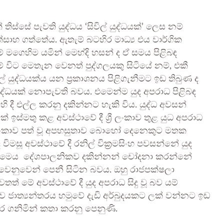
්සේ පැවති යුද්ධය ‘සිවිල් යුද්ධයක්’ ලෙස නම්
හ ගත්තේය. ඇතැම් බටහිර මාධ්‍ය එය වාර්ගික
 මගෙහිම යමින් මෙහ්දි හසන් ද ඒ සමය පිළිබඳ
ැම් විට මෙතැන වෙනත් පුද්ගලයකු සිටියේ නම්, එකී
විල් යුද්ධයක්ය යන ප්‍රකාශනය පිළිගැනීමට ඉඩ තිබුණ ද
ල් යුද්ධයක් නොපැවති බවය. එමෙන්ම යුද අපරාධ පිළිබඳ
දී එල්ල කරනු දකින්නට හැකි විය. යුද්ධ අවසන්
ක් ඉස්මතු කළ අවස්ථාවේ දී ශ්‍රී ලංකාව තුළ යුධ අපරාධ
‍රී ලංකාව පත් වූ අපහසුතාව බොහෝ දෙනෙකුට මතක
විමසූ අවස්ථාවේ දී රනිල් වික්‍රමසිංහ පවසන්නේ යුද
ටේ මෙය දේශපාලනිකව දකින්නන් චෝදනා කරන්නේ
රය වෙනුවෙන් පෙනී සිටින බවය. ඔහු රාජපක්ෂලා
 මේ අවස්ථාවේ දී යුද අපරාධ සිදු වූ බව යම්
කාව ජාත්‍යන්තරය හමුවේ දැඩි අර්බුදයකට ලක් වන්නට ඉඩ
කර ගනිමින් කතා කරනු පෙනුණි.