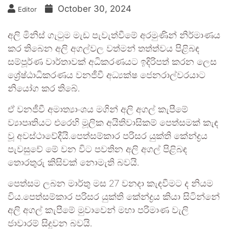
October 30, 2024
Editor
අලි මිනිස් ගැටුම මැඩ පැවැත්වීමේ අරමුණින් නිර්මාණය
කර තිබෙන අලි අගල්වල වත්මන් තත්ත්වය පිළිබඳ
සම්පූර්ණ වාර්තාවක් අධිකරණයට ඉදිරිපත් කරන ලෙස
ශ්‍රේෂ්ඨාධිකරණය වනජීවී අධ්‍යක්ෂ ජෙනරාල්වරයාට
නියෝග කර තිබේ.
ඒ වනජීවී අමාත්‍යාංශය මගින් අලි අගල් කැපීමේ
ව්‍යාපෘතියට එරෙහි මූලික අයිතිවාසිකම් පෙත්සමක් කැඳ
වූ අවස්ථාවේදීයි.පෙත්සම්කාර පරිසර යුක්ති කේන්ද්‍රය
පැවසුවේ මේ වන විට පවතින අලි අගල් පිළිබඳ
තොරතුරු කිසිවක් නොමැති බවයි.
පෙත්සම ලබන මාර්තු මස 27 වනදා කැඳවීමට ද නියම
විය.පෙත්සම්කාර පරිසර යුක්ති කේන්ද්‍රය කියා සිටින්නේ
අලි අගල් කැපීමේ මුවාවෙන් මහා පරිමාණ වැලි
ජාවාරම් සිදුවන බවයි.