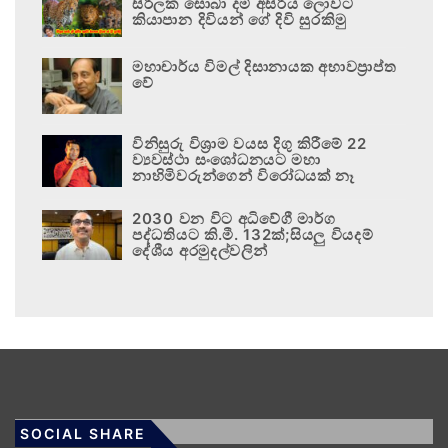
සිරිලක සොබා දම් අසිරිය ලොවට
කියාපාන දිවියන් ගේ දිවි සුරකිමු
මහාචාර්ය විමල් දිසානායක අභාවප්‍රාප්ත
වේ
විනිසුරු විශ්‍රාම වයස දිගු කිරීමේ 22
ව්‍යවස්ථා සංශෝධනයට මහා
නාහිමිවරුන්ගෙන් විරෝධයක් නෑ
2030 වන විට අධිවේගී මාර්ග
පද්ධතියට කි.මී. 132ක්;සියලු වියදම්
දේශීය අරමුදල්වලින්
SOCIAL SHARE