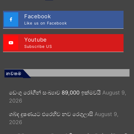
Facebook
Like us on Facebook
Youtube
Subscribe US
නවතම
ඩෙංගු රෝගීන් සංඛ්‍යාව 89,000 ඉක්මවයි
August 9,
2026
ශබ්ද දූෂණයට එරෙහිව නව රෙගුලාසි
August 9,
2026