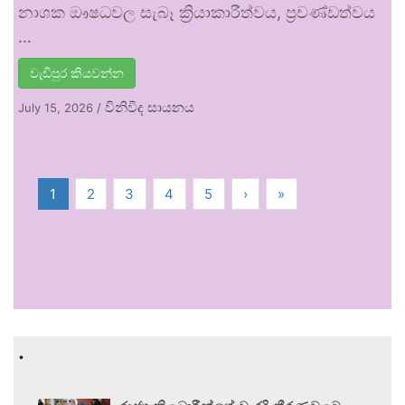
නාශක ඖෂධවල සැබෑ ක්‍රියාකාරීත්වය, ප්‍රචණ්ඩත්වය
…
වැඩිපුර කියවන්න
විනිවිද සායනය
July 15, 2026
/
1
2
3
4
5
›
»
.