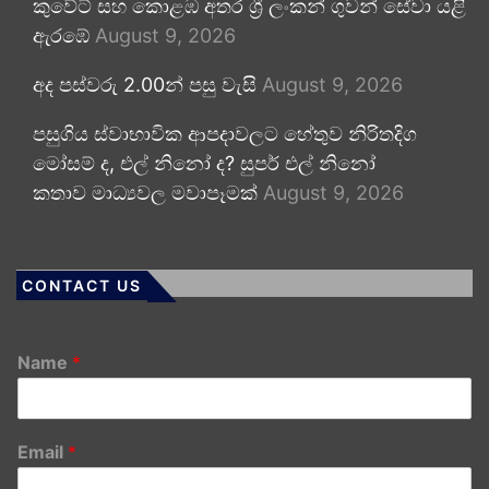
කුවේට් සහ කොළඹ අතර ශ්‍රී ලංකන් ගුවන් සේවා යළි
ඇරඹේ
August 9, 2026
අද පස්වරු 2.00න් පසු වැසි
August 9, 2026
පසුගිය ස්වාභාවික ආපදාවලට හේතුව නිරිතදිග
මෝසම් ද, එල් නිනෝ ද? සුපර් එල් නිනෝ
කතාව මාධ්‍යවල මවාපෑමක්
August 9, 2026
CONTACT US
Name
*
Email
*