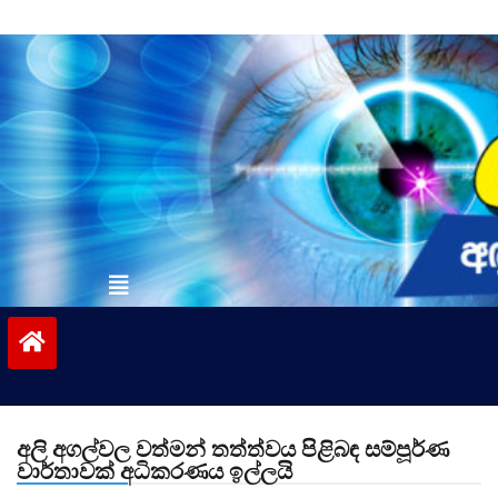
Skip
to
content
vinivida.lk
අලි අගල්වල වත්මන් තත්ත්වය පිළිබඳ සම්පූර්ණ
වාර්තාවක් අධිකරණය ඉල්ලයි