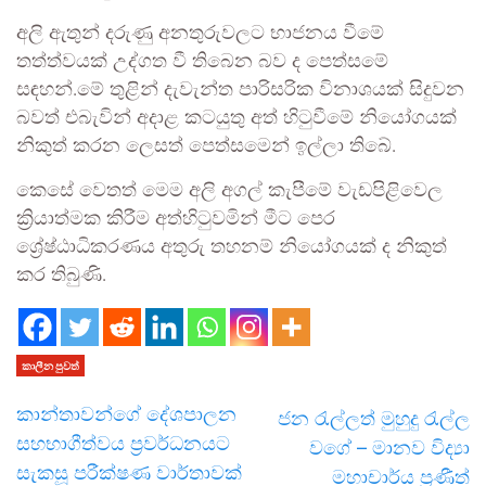
අලි ඇතුන් දරුණු අනතුරුවලට භාජනය වීමේ
තත්ත්වයක් උද්ගත වී තිබෙන බව ද පෙත්සමේ
සඳහන්.මේ තුළින් දැවැන්ත පාරිසරික විනාශයක් සිදුවන
බවත් එබැවින් අදාළ කටයුතු අත් හිටුවීමේ නියෝගයක්
නිකුත් කරන ලෙසත් පෙත්සමෙන් ඉල්ලා තිබේ.
කෙසේ වෙතත් මෙම අලි අගල් කැපීමේ වැඩපිළිවෙල
ක්‍රියාත්මක කිරීම අත්හිටුවමින් මීට පෙර
ශ්‍රේෂ්ඨාධිකරණය අතුරු තහනම් නියෝගයක් ද නිකුත්
කර තිබුණි.
කාලීන පුවත්
කාන්තාවන්ගේ දේශපාලන
ජන රැල්ලත් මුහුදු රැල්ල
සහභාගීත්වය ප්‍රවර්ධනයට
වගේ – මානව විද්‍යා
සැකසූ පරීක්ෂණ වාර්තාවක්
මහාචාර්ය ප්‍රණීත්