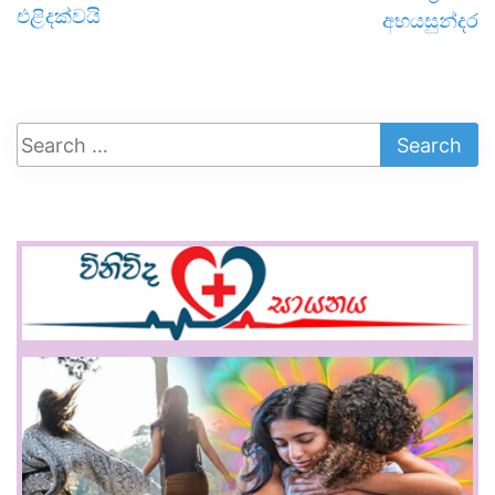
එළිදක්වයි
අභයසුන්දර