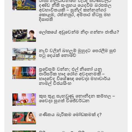
රාජ්‍ය නිලධාරීන්ගේ වැරදි තීරණවලට
දණ්ඩ නීති සංග්‍රහය යෙදවීම බරපතල
අවභාවිතයකි – සුනිල් කන්නන්ගර
කොළඹ, රත්නපුර, අම්පාර හිටපු මහ
දිසාපති
ලෝකයේ අඩුවෙන්ම නිදා ගන්නා ජාතිය?
නැව් වලින් බහලුම් මුහුදට පෙරලීම සුළු
පටු දෙයක් නොවේ
ප්‍රවේසම් වන්න; එල් නිනෝ යනු
පාරිසරික හෘද රෝග අවදානමකි –
හෘදවේද විශේෂඥ වෛද්‍ය මහාචාර්ය
නාමල් විජයසිංහ
කුස තුළ සැඟවුණු නොනිදන කම්හල –
වෛද්‍ය සුගත් විජේවර්ධන
ගණිතය බැරිකම මෝඩකමක් ද?