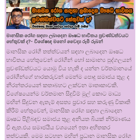
මානසික රෝග සඳහා ලබාදෙන ඖෂධ භාවිතය ප්‍රචණ්ඩත්වයට
හේතුවක් ද?- විශේෂඥ මනෝ වෛද්‍ය රූමි රූබන්
මානසික රෝගී තත්ත්වයන් සඳහා ලබාදෙන ඖෂධ
භාවිතය හේතුවෙන් රෝගීන් හෝ සාමාන්‍ය පුද්ගලයන්
ප්‍රචණ්ඩත්වයට යොමු විය හැකි ද යන්න වර්තමානයේ
රෝගීන්ගේ භාරකරුවන් මෙන්ම පොදු සමාජය තුළ ද
නිරන්තරයෙන් කතාබහට ලක්වන මාතෘකාවකි.
විශේෂයෙන්ම වර්තමාන සිදුවීම් මුල් කොට මාධ්‍ය
මඟින් සිදුවන ඇතැම් අසත්‍ය ප්‍රචාර සහ කරුණු විකෘති
කිරීම් හේතුවෙන්, මානසික රෝග සඳහා ලබාදෙන
ඖෂධ පිළිබඳව සමාජය තුළ අනියත බියක් නිර්මාණය
වී ඇත.එය සමාජයීය වශයෙන් ඉතා අහිතකර
තත්වයකි. මෙම සටහන මඟින් ප්‍රධාන මානසික රෝග